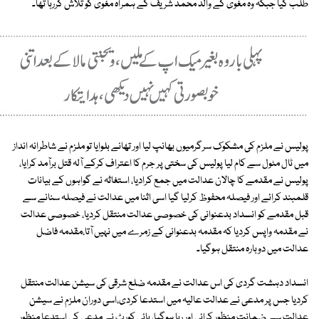
طلب کیا جبکہ وہ مغوی کے والد محمد شریف کے ہمراہ مغوی کو تلاش کررہا تھا۔
پولیس نے ملزم کی مشکوک سرگرمیوں بھانپ لیا اور تھانے بلوایا تو ملزم نے شاطرانہ انداز
میں ٹال مٹول سے کام لیا پولیس کی سختی پر جرم کا اعتراف کرکے آلہ قتل برآمد کرایا،
پولیس نے مقدمے کا چالان عدالت میں جمع کرادیا، استغاثہ نے گواہوں کے بیانات
قلمبند کرائے اور فیصلہ محفوظ کرلیا گیا اسی اثنا میں عدالت نے فیصلہ سنانے سے
قبل مقدمے کو انسداد بدعنوانی کی خصوصی عدالت منتقل کردیا، خصوصی عدالت
نے مقدمہ واپس کردیا کہ مقدمہ بدعنوانی کے زمرے میں نہیں آتا،مقدمہ فاضل
عدالت میں دوبارہ منتقل ہوگیا۔
انسداد دہشت گردی کی اس عدالت نے مقدمہ ضلع شرقی کی سیشن عدالت منتقل
کردیا جس پر مدعی نے عدالت عالیہ میں استدعا کردی،اسی دوران ملزم نے سیشن
عدالت سے ضمانت منظور کرائی اور رہا ہوگیا، ہائی کورٹ نے مدعی کی استدعا منظور