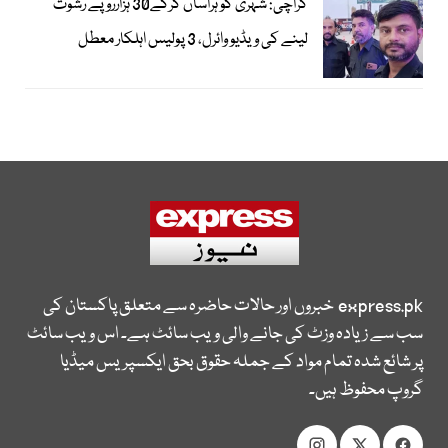
کراچی: شہری کو ہراساں کرکے30 ہزارروپے رشوت
لینے کی ویڈیو وائرل، 3 پولیس اہلکار معطل
express.pk
خبروں اور حالات حاضرہ سے متعلق پاکستان کی
سب سے زیادہ وزٹ کی جانے والی ویب سائٹ ہے۔ اس ویب سائٹ
پر شائع شدہ تمام مواد کے جملہ حقوق بحق ایکسپریس میڈیا
گروپ محفوظ ہیں۔