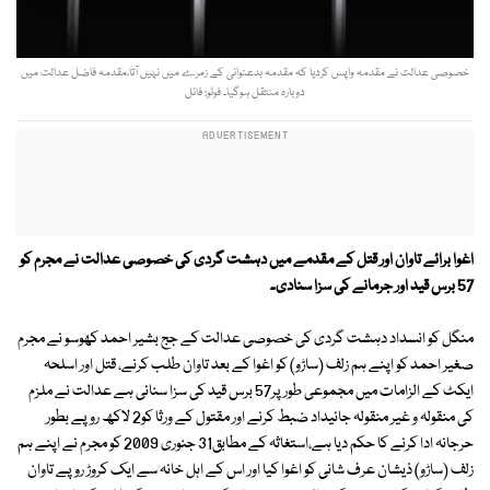
خصوصی عدالت نے مقدمہ واپس کردیا کہ مقدمہ بدعنوانی کے زمرے میں نہیں آتا،مقدمہ فاضل عدالت میں
دوبارہ منتقل ہوگیا۔ فوٹو: فائل
اغوا برائے تاوان اور قتل کے مقدمے میں دہشت گردی کی خصوصی عدالت نے مجرم کو
57 برس قید اور جرمانے کی سزا سنادی۔
منگل کو انسداد دہشت گردی کی خصوصی عدالت کے جج بشیر احمد کھوسو نے مجرم
صغیر احمد کو اپنے ہم زلف (ساڑو) کو اغوا کے بعد تاوان طلب کرنے، قتل اور اسلحہ
ایکٹ کے الزامات میں مجموعی طور پر57 برس قید کی سزا سنائی ہے عدالت نے ملزم
کی منقولہ و غیر منقولہ جائیداد ضبط کرنے اور مقتول کے ورثا کو2 لاکھ روپے بطور
حرجانہ ادا کرنے کا حکم دیا ہے،استغاثہ کے مطابق31 جنوری 2009 کو مجرم نے اپنے ہم
زلف (ساڑو) ذیشان عرف شانی کو اغوا کیا اور اس کے اہل خانہ سے ایک کروڑ روپے تاوان