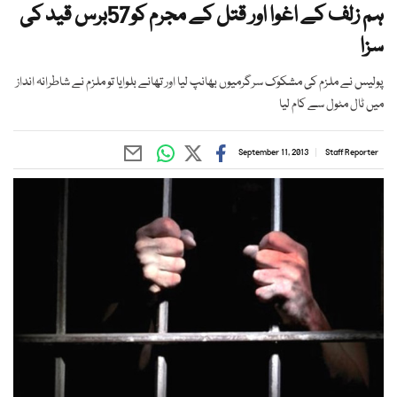
ہم زلف کے اغوا اور قتل کے مجرم کو57برس قید کی
سزا
پولیس نے ملزم کی مشکوک سرگرمیوں بھانپ لیا اور تھانے بلوایا تو ملزم نے شاطرانہ انداز
میں ٹال مٹول سے کام لیا
September 11, 2013
Staff Reporter