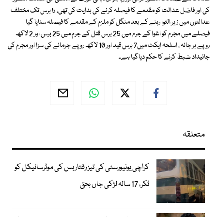
کی اور فاضل عدالت کو مقدمے کا فیصلہ کرنے کی ہدایت کی تھی، 5 برس تک مختلف
عدالتوں میں زیر التوا رہنے کے بعد منگل کو ملزم کے مقدمے کا فیصلہ سنایا گیا
فیصلے میں مجرم کو اغوا کے جرم میں 25 برس قتل کے جرم میں 25 برس اور 2 لاکھ
روپے ہر جانہ ، اسلحہ ایکٹ میں7 برس قید اور 10 لاکھ روپے جرمانے کی سزا اور مجرم کی
جائیداد ضبط کرنے کا حکم دیاگیا ہے۔
متعلقہ
کراچی یونیورسٹی کی تیز رفتار بس کی موٹرسائیکل کو
ٹکر، 17 سالہ لڑکی جاں بحق