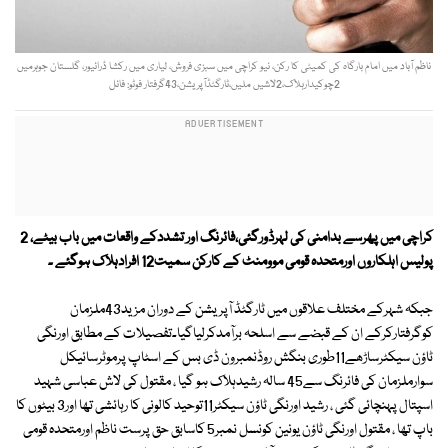
ناظم آباد میں امام بارگاہ کی کمیٹی کا رکن، نیو کراچی میں سبزی فروش، لیاری میں رکشا ڈرائیور، گلستان جوہرمیں
2چوکیدارہلاک،2لاشیں ملیں،ٹارگٹڈآپریشن،43گرفتار فوٹو: فائل
کراچی میں پھرسے بدامنی کی لہرڈورگئی،فائرنگ اور تشددکے واقعات میں باب بیٹے، 2
پولیس اہلکاروں اورمتحدہ قومی موومنٹ کے کارکن سمیت12 افرادہلاک ہوگئے ۔
جبکہ شہرکے مختلف علاقوں میں ٹارگٹڈ آپریشن کے دوران مزید43ملزمان
کوگرفتارکرکے ان کے قبضے سے اسلحہ برآمدکرلیاگیا۔تفصیلات کے مطابق اورنگی
ٹاؤن سیکٹرساڑھے11طوری بنگش روڈنمبرون ڈی بس کے اسٹاپ پرموٹرسائیکل
سوارملزمان کی فائرنگ سے45 سالہ رشیدہلاک ہو گیا ، مقتول کی لاش عباسی شہید
اسپتال پہنچائی گئی ، رشید اورنگی ٹاؤن سیکٹر11توحید کالونی کا رہائشی تھا اور3 بیٹوں کا
باپ تھا ، مقتول اورنگی ٹاؤن یونین کونسل نمبر5 کاسابق حق پرست ناظم اورمتحدہ قومی