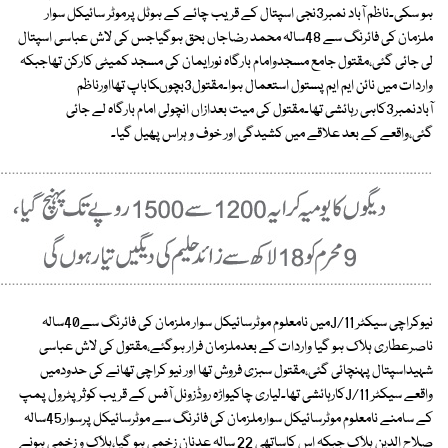
ہو سکی۔ناظم آباد نمبر3نجی اسپتال کے قریب چائے کے ہوٹل پرموٹر سائیکل سوار
ملزمان کی فائرنگ سے 48سالہ محمد رضاجاں بحق ہوگیاجس کی لاش عباسی اسپتال
لی جائی گئی،مقتول جامع مسجدوامام بارگاہ نورایمان کی مسجد کمیٹی کارکن تھاجبکہ
واردات میں نائن ایم ایم پستول استعمال ہوا۔مقتول3بچوںکاباپ تھااورناظم
آبادنمبر3کاہی رہائشی تھا۔مقتول کی میت بعدازاں انچولی امام بارگاہ لے جائی
گئی،واقعے کے بعد علاقے میں کشیدگی اور خوف و ہراس پھیل گیا۔
نیوکراچی سیکٹر 11/Jمیں نامعلوم موٹرسائیکل سوار ملزمان کی فائرنگ سے40سالہ
ناصرعطاری ہلاک ہو گیا واردات کے بعدملزمان فرار ہوگئے،مقتول کی لاش عباسی
شہیداسپتال پہنچائی گئی،مقتول سبزی فروش تھا اور نیو کراچی تھانے کی حدودمیں
واقعے سیکٹر 11/Jکارہائشی تھا۔لیاری چاکیواڑہ روڈزونل آفس کے قریب کوثرپٹرول پمپ
کے سامنے نامعلوم موٹرسائیکل سوارملزمان کی فائرنگ سے موٹرسائیکل پرسوار45سالہ
صلاح الدین ہلاک جبکہ اس کاساتھی 22 سالہ عدنان زخمی ہو گیا،ہلاک و زخمی ہونے