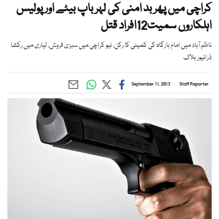
کراچی میں پھر بد امنی کی لہر باپ بیٹے اور پولیس
اہلکاروں سمیت12افراد قتل
ناظم آباد میں امام بارگاہ کی کمیٹی کا رکن، نیو کراچی میں سبزی فروش، لیاری میں رکشا
ڈرائیور ہلاک
September 11, 2013
Staff Reporter