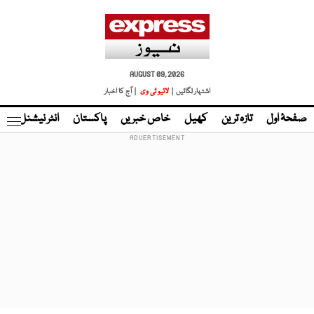
AUGUST 09, 2026
اشتہار لگائیں |
لائیو ٹی وی
| آج کا اخبار
صفحۂ اول
تازہ ترین
کھیل
خاص خبریں
پاکستان
انٹر نیشنل
ٹا