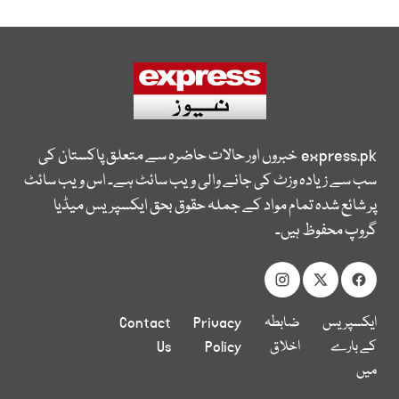
express.pk
خبروں اور حالات حاضرہ سے متعلق پاکستان کی
سب سے زیادہ وزٹ کی جانے والی ویب سائٹ ہے۔ اس ویب سائٹ
پر شائع شدہ تمام مواد کے جملہ حقوق بحق ایکسپریس میڈیا
گروپ محفوظ ہیں۔
ایکسپریس
ضابطہ
Privacy
Contact
کے بارے
اخلاق
Policy
Us
میں