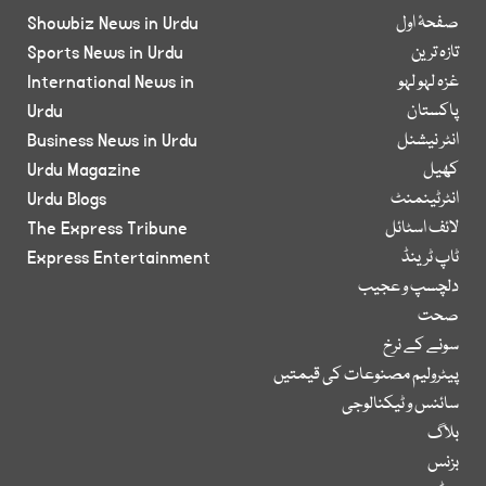
صفحۂ اول
Showbiz News in Urdu
تازہ ترین
Sports News in Urdu
غزہ لہو لہو
International News in
پاکستان
Urdu
انٹر نیشنل
Business News in Urdu
کھیل
Urdu Magazine
انٹرٹینمنٹ
Urdu Blogs
لائف اسٹائل
The Express Tribune
ٹاپ ٹرینڈ
Express Entertainment
دلچسپ و عجیب
صحت
سونے کے نرخ
پیٹرولیم مصنوعات کی قیمتیں
سائنس و ٹیکنالوجی
بلاگ
بزنس