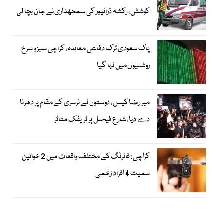
کوشش، رکشہ ڈرائیور کی سمجھداری نے جان بچا لی
پاک سعودی ترک دفاعی معاہدہ، کراچی سبز و سرخ
روشنیوں میں نہا گیا
میر رضا کیس، دوستوں نے نرسری کے مقام پر دھرنا
دے دیا، شارع فیصل پر ٹریفک متاثر
کراچی: فائرنگ کے مختلف واقعات میں 2 خواتین
سمیت 4 افراد زخمی