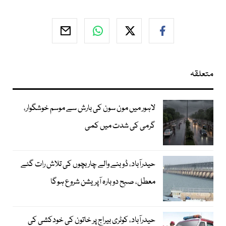
متعلقہ
لاہور میں مون سون کی بارش سے موسم خوشگوار،
گرمی کی شدت میں کمی
حیدرآباد، ڈوبنے والے چار بچوں کی تلاش رات گئے
معطل، صبح دوبارہ آپریشن شروع ہوگا
حیدرآباد، کوٹری بیراج پر خاتون کی خودکشی کی