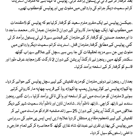
بعد گرفتار کر کے 3 ٹی ٹی پستول برآمد کرلی ، پولیس کا کہنا ہے کہ ملزمان اسٹریٹ
کرائم سمیت دیگر جرائم کی وارداتوں میں ملوث ہیں اور پولیس کو مطلوب تھے۔
،جیکسن پولیس نے ایک مفرور ملزم سعید کو گرفتار کرلیاجو کہ پولیس کو 5 مقدمات
میں مطلوب تھا ،ایک چھاپہ مار کارروائی کے دوران 3 ملزمان عبدل نادر ، محمد ساجد دا
دا اور محمد حسنین کو گرفتار کر کے ملزمان کے قبضے سے3 ٹی ٹی پستول برآمد کر لی
گئی، پولیس کے مطابق گرفتار ملزمان قتل ، اسٹریٹ کرائم سمیت دیگر وارداتوں میں
ملوث ہیں جن سے مزید تحقیقات کی جا رہی ہے ،سچل کے علاقے سہراب گوٹھ
سکندر گوٹھ میں رینجرز نے ٹارگٹڈ آپریشن کے دوران 2 ٹارگٹ کلرز مجاہد عرف طورا اور
قاسم کو گرفتار کر کے اسلحہ برآمد کرلیا۔
بعدازاں رینجرز نے دونوں ملزمان کو مزید تفتیش کے لیے سچل پولیس کے حوالے کر دیا۔
چاکیواڑہ پولیس نے کوثر پیٹرول پمپ چاکیواڑہ روڈ کے قریب چھاپہ مار کارروائی کرتے
ہوئے 3 ملزمان کو حراست میں لے کر اسلحہ اور واکی ٹاکی برآمد کرلیا ۔ رات گئے رینجرز
سندھ نے نارتھ کراچی ، نارتھ ناظم آباد ، شادمان ٹاؤن اور ناظم آباد سمیت شہر کے دیگر
علاقوں میں ٹارگٹڈ آپریشن کے دوران 25 سے زائد مشتبہ افرادکو حراست میں لے کر
تفتیش کے لیے نامعلوم مقام پر منتقل کر دیا علاوہ ازیں ایس ایس پی ملیر کی سربراہی
میں پولیس کی بھاری نفری نے عبداﷲ شاہ غازی گوٹھ کا محاصرہ کر کے تمام خارجی و
داخلی راستوںکو سیل کر دیا۔