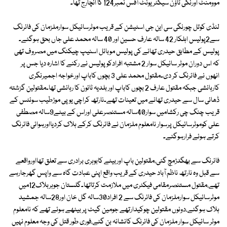
موومنٹ اورنگی ٹاؤن سیکٹر یونٹ آفس نمبر124 کا انچارج تھا۔
لنڈی کوتل چورنگی سی این جی اسٹیشن کے قریب موٹرسائیکل سوارملزمان کی فائرنگ
سے2پولیس اہلکار 42 سالہ عارف حسین اور 40 سالہ محمد علی جاں بحق ہوگئے۔
پولیس کے مطابق حیدری تھانے کی پولیس موبائل اسنیپ چیکنگ میں مصروف تھی
کہ اس دوران موٹر سائیکل سوار 2 مشتبہ افرادکوپولیس نے رکنے کا اشارہ دیا جس پر
انھوں نے فائرنگ کر دی۔مقتول محمد علی 3 بچوں کاباپ اورخواجہ اجمیرنگری
کارہائشی جبکہ مقتول عارف 2 بچوں کاباپ اور بلدیہ ٹائون کا رہائشی تھا۔مقتولین گزشتہ
ڈھائی سال سے حیدری تھانے میں تعینات تھے۔نارتھ کراچی یوپی موڑطیب سوئٹس کے
قریب چنگ چی رکشامیں سوار40سالہ مستنصرعلی اوراس کے بیٹے9سالہ مصطفی
علی کوموٹرسائیکل پرسوار نامعلوم ملزمان نے فائرنگ کرکے ہلاک کردیااورہوائی فائرنگ
کرتے ہوئے فرارہوگئے۔
فائرنگ سے بھگدڑمچ گئی،مقتولین باپ اوربیٹے کابوہری برادری سے تعلق تھااورواقعے
سے قبل وہ نارتھ ناظم آباد حیدری کے قریب واقع اپنی عبادت گاہ سے واپس گھرجارہے
تھے،مقتول مستنصرمقامی فیکٹری میں ملازمت کرتاتھا۔گلستان جوہربلاک12میں
موٹرسائیکل سوارملزمان کی فائرنگ سے 2 افراد30سالہ گل خان اور28سالہ جمشید
ہلاک ہوگئے،دونوں مقتولین چوکیدارتھے جومین گیٹ پر بیٹھے ہوئے تھے کہ نامعلوم
موٹر سائیکل سوار ملزمان کی فائرنگ کانشانہ بن گئے،فوری طور قتل کی وجہ معلوم نہیں