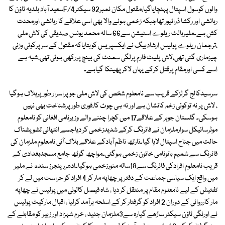
والوں کوسول اسپتال پہنچایاگیا،مقتول مکان نمبر92 سیکٹر4/Fسعید آباد بلدیہ ٹاؤن کا
رہائشی اور رکشا ڈرائیور تھاجبکہ زخمی ہونے والا بھی اسی علاقے کا رہائشی اورمحنت
کش ہے۔ملیرہالٹ ریلوے اسٹیشن سے66 سالہ محمد یونس صدیقی کی لاش ملی
،ترجمان ریلوے پولیس ارشادبیگ نے ایکسپریس کوبتایاکہ مقتول کے سرپرکوئی وزنی
چیزماری گئی تھی،لاش پلیٹ فارم پرلگی سمنٹ کی بینچ پررکھی ہوئی تھی،شبہ ہے
اسے کسی اورمقام پرقتل کرکے یہاں لاکرپھینکا گیاہے۔
سرسیدکالج گرلزکے قریب سے نامعلوم شخص کی لاش ملی جوپراسرار طور پرہلاک ہوگیا
، لاش پر نہ توکوئی زخم کانشان ہے اور نہ ہی چوٹ کا،فوری طورپرشناخت بھی نہیں
ہوسکی۔ گلستان جوہر کے علاقے17 میں کچرا چننے والے وزیرنامی افغانی کو نامعلوم
موٹرسائیکل سوارملزمان نے فائرنگ کرکے شدیدزخمی کر دیاجسے انتہائی تشویشناک
حالت میں جناح اسپتال لایا گیا۔نارتھ ناظم آبادکے علاقے بلاک آئی نامعلوم ملزمان کی
فائرنگ سے شمیم بانونامی خاتون زخمی ہوگئی۔مواچھ گوٹھ جامع مسجدبغدادی کے
قریب نامعلوم افرادکی فائرنگ سے18سالہ منورزخمی ہوگیا۔ادھررینجرز سندھ نے ملیر
میں واقع ایک سیاسی جماعت کے دفتر پر چھاپہ مار کر 4 افراد کو حراست میں لے کر
تفتیش کے لیے نامعلوم مقام پر منتقل کر دیا ، شاہ فیصل کالونی میں پولیس نے چھاپہ
مار کارروائی کے دوران 2 افراد کو گرفتار کر کے اسلحہ برآمد کرلیا ، اقبال مارکیٹ پولیس
نے اورنگی ٹاؤن سیکٹر ساڑھے گیارہ سے3ملزمان جنید ، خرم شہزاد اور زبیر کو مقابلے کے