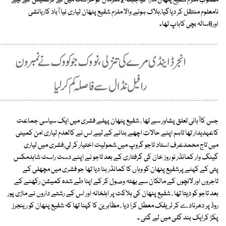
مطلوب ملزم شفیع پٹھان مارا گیاجبکہ2 ملزمان کو حراست میں لے کرتفتیش کے لیے
نامعلوم منتقل کر دیاگیا،ہلاک ہونے والا ملزم شفیع پٹھان لیاری نیا آباد کارہائشی
اور8سالہ بچی کاباپ تھا۔
جس کاآبائی تعلق پشاور سے تھا ، شفیع پٹھان پہلے فشری میں ایک سیاسی جماعت
کاعہدیدار تھا تاہم اپنے حالات اچھے بنانے کے لیے اس نے کالعدم لیاری امن کمیٹی
میں تاج محمدعرف استاد تاجو گروپ میں شمولیت اختیار کر لی،فشری میں لیاری
گینگ وار کمانڈر نو روز خان کی گرفتاری کے بعد تاجو نے اپنے دست راست شاہدمکس
پتی کے کہنے پرشفیع پٹھان کو وہاں کا کمانڈر بنا دیا تھا جو فشری میں مچھلی کے
تاجروں اور لانچوں کے مالکان سے بھتہ وصول کر کے اپنا طے شدہ کمیشن رکھنے کے
بعد تاجو کو دیتا تھا ، شفیع پٹھان کی ہلاکت پر اہلخانہ اور اس کے رشتے داروں نے ماڑی پور
روڈ پر دھرنادے کر ٹریفک معطل کرا دیا ، مظاہرین کا کہنا تھا کہ شفیع پٹھان کو رینجرز
پکڑ کرایک بند گلی میں لے گئی ۔