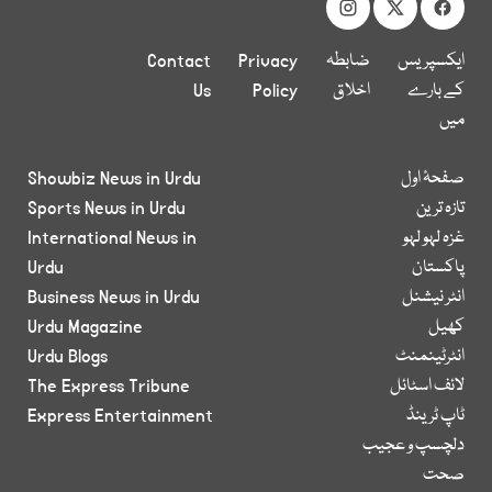
ایکسپریس
ضابطہ
Privacy
Contact
کے بارے
اخلاق
Policy
Us
میں
صفحۂ اول
Showbiz News in Urdu
تازہ ترین
Sports News in Urdu
غزہ لہو لہو
International News in
پاکستان
Urdu
انٹر نیشنل
Business News in Urdu
کھیل
Urdu Magazine
انٹرٹینمنٹ
Urdu Blogs
لائف اسٹائل
The Express Tribune
ٹاپ ٹرینڈ
Express Entertainment
دلچسپ و عجیب
صحت