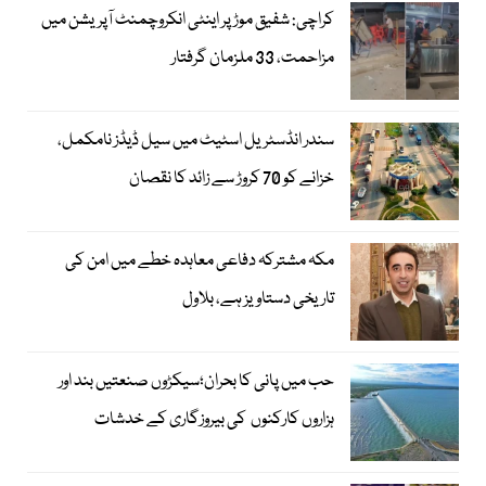
کراچی: شفیق موڑ پر اینٹی انکروچمنٹ آپریشن میں
مزاحمت، 33 ملزمان گرفتار
سندر انڈسٹریل اسٹیٹ میں سیل ڈیڈز نامکمل،
خزانے کو 70 کروڑ سے زائد کا نقصان
مکہ مشترکہ دفاعی معاہدہ خطے میں امن کی
تاریخی دستاویز ہے، بلاول
حب میں پانی کا بحران؛سیکڑوں صنعتیں بند اور
ہزاروں کارکنوں کی بیروزگاری کے خدشات