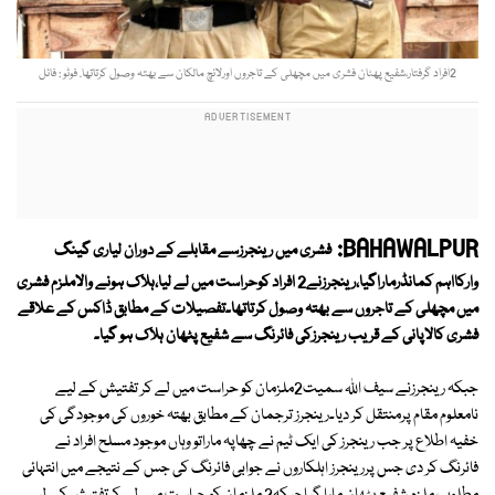
2افراد گرفتار،شفیع پھٹان فشری میں مچھلی کے تاجروں اورلانچ مالکان سے بھتہ وصول کرتاتھا. فوٹو : فائل
BAHAWALPUR:
فشری میں رینجرزسے مقابلے کے دوران لیاری گینگ
وارکااہم کمانڈرماراگیا،رینجرزنے2 افراد کوحراست میں لے لیا،ہلاک ہونے والاملزم فشری
میں مچھلی کے تاجروں سے بھتہ وصول کرتاتھا۔تفصیلات کے مطابق ڈاکس کے علاقے
فشری کالاپانی کے قریب رینجرزکی فائرنگ سے شفیع پٹھان ہلاک ہو گیا۔
جبکہ رینجرزنے سیف اﷲ سمیت2ملزمان کو حراست میں لے کر تفتیش کے لیے
نامعلوم مقام پرمنتقل کر دیا۔رینجرز ترجمان کے مطابق بھتہ خوروں کی موجودگی کی
خفیہ اطلاع پر جب رینجرز کی ایک ٹیم نے چھاپہ ماراتو وہاں موجود مسلح افراد نے
فائرنگ کر دی جس پررینجرز اہلکاروں نے جوابی فائرنگ کی جس کے نتیجے میں انتہائی