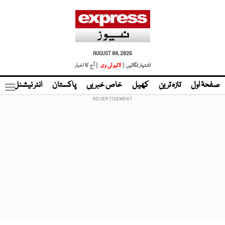
AUGUST 08, 2026
اشتہار لگائیں |
لائیو ٹی وی
| آج کا اخبار
صفحۂ اول
تازہ ترین
کھیل
خاص خبریں
پاکستان
انٹر نیشنل
ٹا