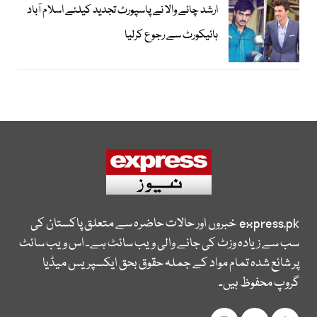
ارشد چائے والا نے پاسپورٹ تجدید کیلئے اسلام آباد
ہائیکورٹ سے رجوع کرلیا
express.pk
خبروں اور حالات حاضرہ سے متعلق پاکستان کی
سب سے زیادہ وزٹ کی جانے والی ویب سائٹ ہے۔ اس ویب سائٹ
پر شائع شدہ تمام مواد کے جملہ حقوق بحق ایکسپریس میڈیا
گروپ محفوظ ہیں۔