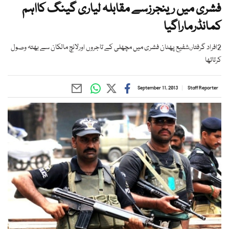
فشری میں رینجرزسے مقابلہ لیاری گینگ کااہم
کمانڈرماراگیا
2افراد گرفتار،شفیع پھٹان فشری میں مچھلی کے تاجروں اورلانچ مالکان سے بھتہ وصول
کرتاتھا
September 11, 2013
Staff Reporter