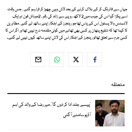
جہاں سے فائرنگ کر کے ہلاک کرنے کے بعد لاش وہیں چھوڑ کر فرارہو گئے ، جس وقت
اسے پکڑا گیا اس کی جیب میں2 لاکھ روپے سے زائد کی رقم ، 2موبائل فون اورایک
لائسنس والا پستول اس کے پاس تھاجو رینجرز کے اہلکار اپنے ساتھ لے گئے ، مظاہرین
کا کہنا تھا کہ شفیع پٹھان پر کسی بھی تھانے میں کوئی مقدمہ درج نہیں تھااور اگر اس کا
کسی جرم سے تعلق تھاتو رینجرز کے اہلکار اس کی لاش اپنے ساتھ کیوں نہیں لے گئے۔
متعلقہ
’پیسے جلد ادا کر دوں گا‘، میر رضا کے والد کی اہم
آڈیو سامنے آگئی