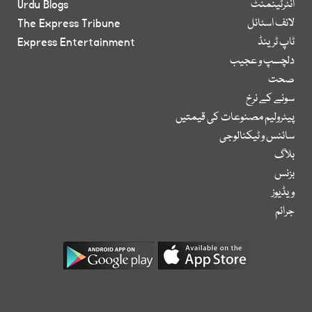
انٹرٹینمنٹ
Urdu Blogs
لائف اسٹائل
The Express Tribune
ٹاپ ٹرینڈ
Express Entertainment
دلچسپ و عجیب
صحت
سونے کے نرخ
پیٹرولیم مصنوعات کی قیمتیں
سائنس و ٹیکنالوجی
بلاگ
بزنس
ویڈیوز
جرائم