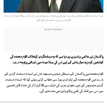
دنیا انسداد دہشتگردی کوششوں کو مزید موثر بنانے پر توجہ دے،سعودی عرب کی طرف سے10 کروڑ ڈالر کی امداد
قابل تحسین ہے: مسعود خان. فوٹو: فائل
پاکستان نے عالمی برادری پر زور دیا ہے کہ وہ دہشتگردی کیخلاف اقوام متحدہ کی
کوششوں کو مزید موثر بنانے کے لیے اس کی صلاحیت میں اضافے پرتوجہ دے۔
اقوام متحدہ میں پاکستان کے مستقل مندوب مسعود خان نے انسداد دہشت گردی کے
بارے میں اقوام متحدہ کے ایڈوائزری بورڈ سے خطاب کرتے ہوئے کہا کہ انسداد دہشت
گردی منصوبوں کے لیے سعودی عرب کی طرف سے 10کروڑ ڈالر کی امداد قابل تحسین
ہے، اس سے فنڈز کی کمی پرقابو پانے میں مدد ملے گی۔