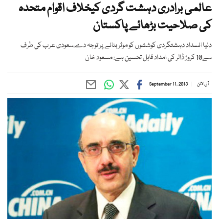
عالمی برادری دہشت گردی کیخلاف اقوام متحدہ
کی صلاحیت بڑھائے پاکستان
دنیا انسداد دہشتگردی کوششوں کو موثر بنانے پر توجہ دے،سعودی عرب کی طرف
سے10 کروڑ ڈالر کی امداد قابل تحسین ہے: مسعود خان
آن لائن
September 11, 2013