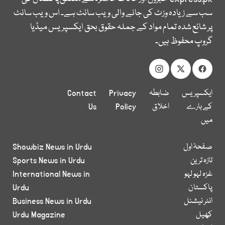
سب سے زیادہ وزٹ کی جانے والی ویب سائٹ ہے۔ اس ویب سائٹ
پر شائع شدہ تمام مواد کے جملہ حقوق بحق ایکسپریس میڈیا
گروپ محفوظ ہیں۔
ایکسپریس
ضابطہ
Privacy
Contact
کے بارے
اخلاق
Policy
Us
میں
صفحۂ اول
Showbiz News in Urdu
تازہ ترین
Sports News in Urdu
غزہ لہو لہو
International News in
پاکستان
Urdu
انٹر نیشنل
Business News in Urdu
کھیل
Urdu Magazine