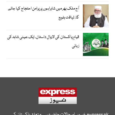
آج ملک بھر میں شاہراہوں پر پرامن احتجاج کیا جائے
گا، لیاقت بلوچ
قیامِ پاکستان کی لازوال داستان، ایک عینی شاہد کی
زبانی
express.pk
خبروں اور حالات حاضرہ سے متعلق پاکستان کی