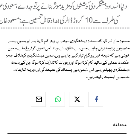
مسعود خان نے کہا کہ انسداد دہشتگردی سینٹر اب بہتر کام کررہا ہے اور ہمیں ایسے
منصوبوں پرتوجہ دینی چاہیے جس سے اتفاق رائے اورعالمی تعاون کو فروغ ملے، ہمیں
خوشی ہے کہ نتیجہ خیز پروگرام تیار کیے جارہے ہیں، ہمیں دہشتگردی کیخلاف جامع
حکمت عملی کے ساتھ کام کرنا ہوگا اور وجوہات کا تدارک کرنا ہوگا جن کے باعث
دہشتگردی پھیلتی ہے، اس ضمن میں پسماندگی علیحدگی اور دیرینہ تنازعات
خصوصی اہمیت رکھتے ہیں۔
متعلقہ