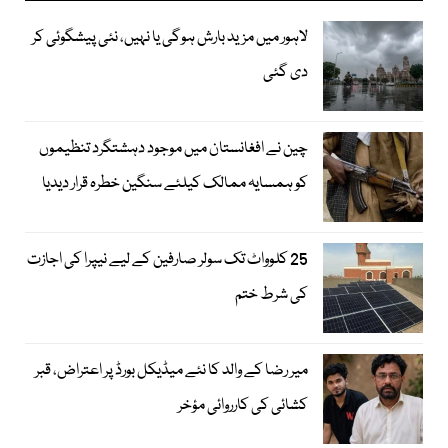
لاہور میں مزید بارش ہوگی یا نہیں، نئی پیشگوئی کر
دی گئی
چین نے افغانستان میں موجود دہشتگرد تنظیموں
کو ہمسایہ ممالک کیلئے سنگین خطرہ قرار دیدیا
25 کلوواٹ تک سولر صارفین کے لیے نیپرا کی اجازت
کی شرط ختم
میر رضا کے والد کا نئے میڈیکل بورڈ پر اعتراض، قبر
کشائی کی کارروائی مؤخر