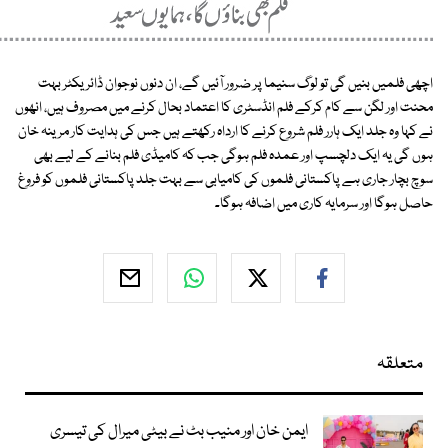
اچھی فلمیں بنیں گی تو لوگ سنیما پر ضرور آئیں گے، ان دنوں نوجوان ڈائریکٹر بہت
محنت اور لگن سے کام کرکے فلم انڈسٹری کا اعتماد بحال کرنے میں مصروف ہیں، انھوں
نے کہا وہ جلد ایک ہارر فلم شروع کرنے کا ارداہ رکھتے ہیں جس کی ہدایت کار مرینہ خان
ہوں گی یہ ایک دلچسپ اور عمدہ فلم ہوگی جب کہ کامیڈی فلم بنانے کے لیے بھی
سوچ بچار جاری ہے پاکستانی فلموں کی کامیابی سے بہت جلد پاکستانی فلموں کو فروغ
حاصل ہوگا اور سرمایہ کاری میں اضافہ ہوگا۔
متعلقہ
ایمن خان اور منیب بٹ نے بیٹی میرال کی تیسری