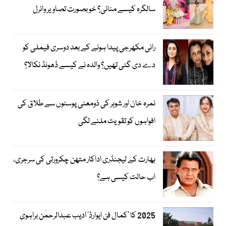
سالگرہ کیسے منائی؟ خوبصورت تصاویر وائرل
رانی مکھرجی پیدا ہونے کے بعد دوسری فیملی کو
دے دی گئی تھیں؟ والدہ نے کیسے ڈھونڈ نکالا؟
نمرہ خان اور شوہر کی ذومعنی پوسٹوں سے طلاق کی
افواہوں کو تقویت ملنے لگی
بھارت کے لیجنڈری اداکار متھن چکرورتی کی سرجری،
اب حالت کیسی ہے؟
2025 کا ’کمال فن ایوارڈ‘ ادیب عبدالرحمٰن براہوی