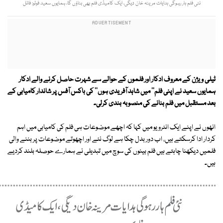
نئی فلم ہار رہوگی ہدایات مرینہ خان دیگی، ایک کامیڈی فلم بھی بناؤں گا، ہمایوں سعید فوٹو: فائل
ٹیلی ویژن کے معروف ادکار اور فلموں کے حوالے سے شہرت حاصل کرنے والے ادکار
ہمایوں سعید نے اپنی فلم'' میں شاہد آفریدی ہوں'' کی باکس آفس پر شاندار کامیابی کے
بعد مستقبل میں فلم بنانے کی منصوبہ بندی کرلی۔
انھوں نے اپنے ایک انٹرویو میں کہا کہ اچھے موضوعات ہی فلم کی کامیابی میں اہم
کردار ادا کرسکتے ہیں، اب دور بدل چکا ہے لوگ نئے اور اچھوتے موضوعات پر بننے والی
فلمیں دیکھنا چاہتے ہیں فلم بینوں کی سوچ میں تبدیلی نے ہمارے حوصلہ بلند کردیے
ہیں۔