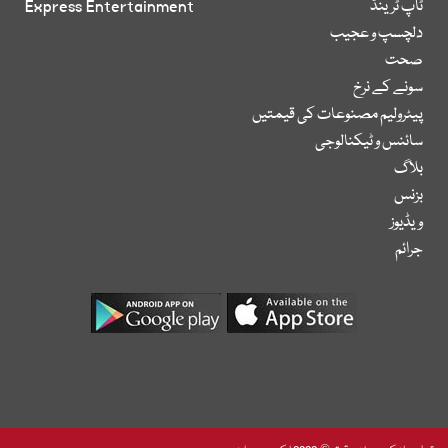
ٹاپ ٹرینڈ
Express Entertainment
دلچسپ و عجیب
صحت
سونے کے نرخ
پیٹرولیم مصنوعات کی قیمتیں
سائنس و ٹیکنالوجی
بلاگ
بزنس
ویڈیوز
جرائم