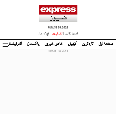
AUGUST 08, 2026
اشتہار لگائیں |
لائیو ٹی وی
| آج کا اخبار
صفحۂ اول
تازہ ترین
کھیل
خاص خبریں
پاکستان
انٹر نیشنل
ٹا