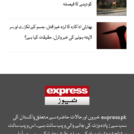
کو دینے کا فیصلہ
بھارتی اداکارہ کا لرزہ خیز قتل، جسم کے ٹکڑے اور سر
لاپتہ ہونے کی خبر وائرل، حقیقت کیا ہے؟
express.pk
خبروں اور حالات حاضرہ سے متعلق پاکستان کی
سب سے زیادہ وزٹ کی جانے والی ویب سائٹ ہے۔ اس ویب سائٹ