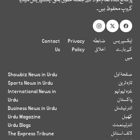
پر شائع شدہ تمام مواد کے جملہ حقوق بحق ایکسپریس میڈیا
گروپ محفوظ ہیں۔
ایکسپریس
ضابطہ
Privacy
Contact
کے بارے
اخلاق
Policy
Us
میں
صفحۂ اول
Showbiz News in Urdu
تازہ ترین
Sports News in Urdu
غزہ لہو لہو
International News in
پاکستان
Urdu
انٹر نیشنل
Business News in Urdu
کھیل
Urdu Magazine
انٹرٹینمنٹ
Urdu Blogs
لائف اسٹائل
The Express Tribune