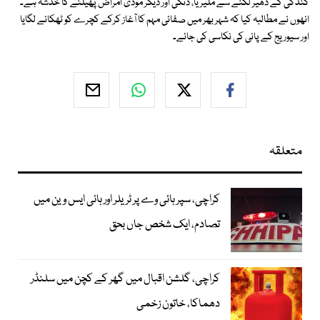
گندگی کے ڈھیر لگنے سے ملیریا، ڈنگی اور دیگر موذی امراض پھیلنے کا خدشہ ہے۔
انھوں نے مطالبہ کیا کہ شہر بھر میں صفائی مہم کا آغاز کرکے کچرے کو ٹھکانے لگایا
اور سیوریج کے پانی کی نکاسی کی جائے۔
متعلقہ
کراچی، سپر ہائی وے پر ٹریلر اور ہائی ایس وین میں
تصادم، ایک شخص جاں بحق
کراچی، گلشن اقبال میں گھر کے کچن میں سلنڈر
دھماکا، خاتون زخمی