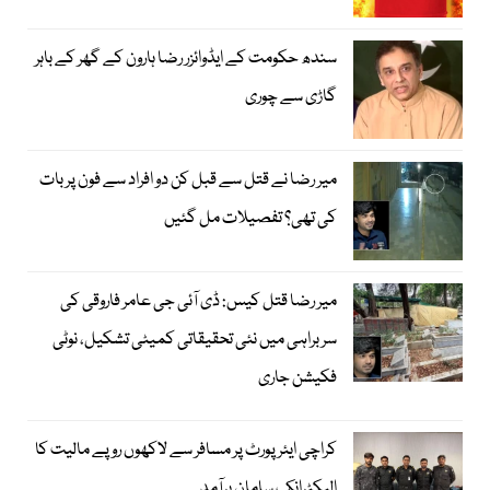
سندھ حکومت کے ایڈوائزر رضا ہارون کے گھر کے باہر
گاڑی سے چوری
میر رضا نے قتل سے قبل کن دو افراد سے فون پر بات
کی تھی؟ تفصیلات مل گئیں
میر رضا قتل کیس: ڈی آئی جی عامر فاروقی کی
سربراہی میں نئی تحقیقاتی کمیٹی تشکیل، نوٹی
فکیشن جاری
کراچی ایئرپورٹ پر مسافر سے لاکھوں روپے مالیت کا
الیکٹرانک سامان برآمد