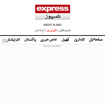
AUGUST 10, 2026
اشتہار لگائیں |
لائیو ٹی وی
| آج کا اخبار
صفحۂ اول
تازہ ترین
کھیل
خاص خبریں
پاکستان
انٹر نیشنل
ٹا