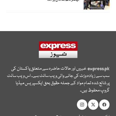
express.pk
خبروں اور حالات حاضرہ سے متعلق پاکستان کی
سب سے زیادہ وزٹ کی جانے والی ویب سائٹ ہے۔ اس ویب سائٹ
پر شائع شدہ تمام مواد کے جملہ حقوق بحق ایکسپریس میڈیا
گروپ محفوظ ہیں۔