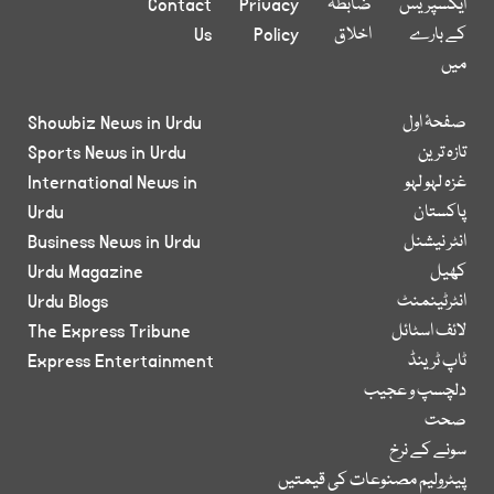
ایکسپریس
ضابطہ
Privacy
Contact
کے بارے
اخلاق
Policy
Us
میں
صفحۂ اول
Showbiz News in Urdu
تازہ ترین
Sports News in Urdu
غزہ لہو لہو
International News in
پاکستان
Urdu
انٹر نیشنل
Business News in Urdu
کھیل
Urdu Magazine
انٹرٹینمنٹ
Urdu Blogs
لائف اسٹائل
The Express Tribune
ٹاپ ٹرینڈ
Express Entertainment
دلچسپ و عجیب
صحت
سونے کے نرخ
پیٹرولیم مصنوعات کی قیمتیں