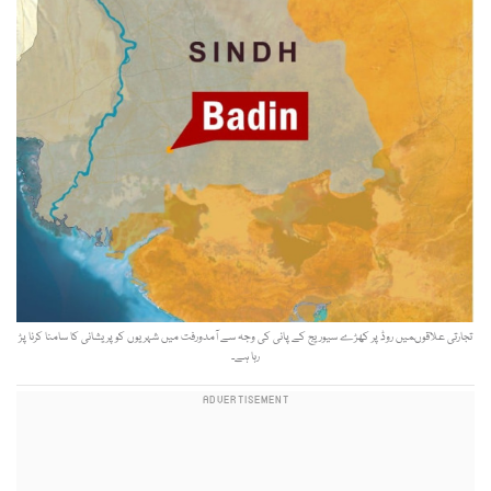
تجارتی علاقوںمیں روڈ پر کھڑے سیوریج کے پانی کی وجہ سے آمدورفت میں شہریوں کو پریشانی کا سامنا کرنا پڑ
رہا ہے۔