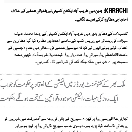
KARACHI:
بدین میں غریب آباد ایکشن کمیٹی نے بلدیاتی عملے کے خلاف
احتجاجی مظاہرہ کرکے نعرے لگائے۔
تفصیلات کے مطابق بدین میں غریب آباد ایکشن کمیٹی کے رہنما محمد حنیف
سہڑات کی رہنمائی میں پریس کلب کے سامنے احتجاجی مظاہرہ کیا گیا، مظاہرین سے
خطاب کرتے ہوئے انھوں نے کہاکہ میونسپل عملے کی صفائی میں عدم دلچسپی کے
باعث قائداعظم روڈ، سیرانی روڈ، شاہ برہان روڈ، کینٹ روڈ، غریب آباد، کچھی محلہ
سمیت پورے شہر میں جگہ جگہ گندگی کے ڈھیر لگ گئے ہیں۔
تجارتی علاقوںمیں روڈ پر کھڑے سیوریج کے پانی کی وجہ سے آمدورفت میں شہریوں کو
پریشانی کا سامنا کرنا پڑ رہا ہے۔ دوسری جانب سیوریج کا پانی روڈ پر کھڑا ہونے اور