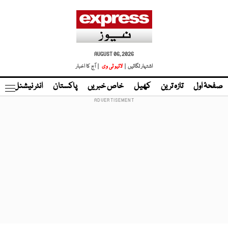
AUGUST 06, 2026
اشتہار لگائیں |
لائیو ٹی وی
| آج کا اخبار
صفحۂ اول
تازہ ترین
کھیل
خاص خبریں
پاکستان
انٹر نیشنل
ٹا