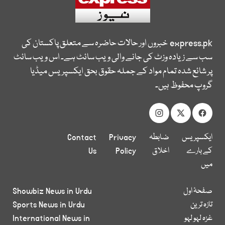
express.pk
خبروں اور حالات حاضرہ سے متعلق پاکستان کی
سب سے زیادہ وزٹ کی جانے والی ویب سائٹ ہے۔ اس ویب سائٹ
پر شائع شدہ تمام مواد کے جملہ حقوق بحق ایکسپریس میڈیا
گروپ محفوظ ہیں۔
ایکسپریس
ضابطہ
Privacy
Contact
کے بارے
اخلاق
Policy
Us
میں
صفحۂ اول
Showbiz News in Urdu
تازہ ترین
Sports News in Urdu
غزہ لہو لہو
International News in