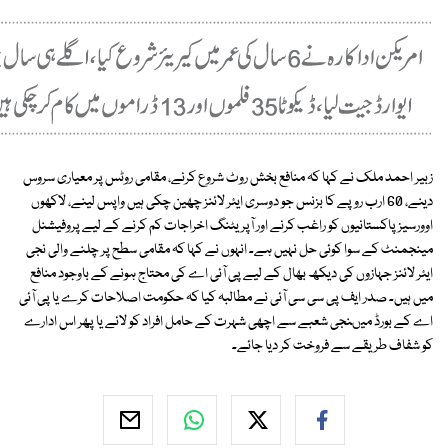
زبیر احمد ملک نے کہا کہ منافع بخش روٹ شروع کرنے، مقامی روٹس پر معیاری سروس
دینے، 60 ارب روپے کا بزنس جو دوسری ایئر لائنز چھین چکی ہیں واپس لینے، لاکھوں
اوورسیز پاکستانیوں کو راغب کرنے اور آپریٹنگ اخراجات کم کرنے کے لیے پروفیشنل
مینجمنٹ کے سوا کوئی حل نہیں ہے۔ انہوں نے کہا کہ مقامی سطح پر چلنے والی نجی
ایئر لائنز جہازوں کی دیکھ بھال کے لیے پی آئی اے کی محتاج ہونے کے باوجود منافع
میں ہیں۔ صدر ایف پی سی سی آئی نے مطالبہ کیا کہ حکومت اصلاحات کرے یا پی آئی
اے کے بورڈ میںنجی شعبے سے اچھی شہرت کے حامل افراد کو لائے یا پھر اس ادارے
کو شفاف طریقے سے فروخت کر دیا جائے۔