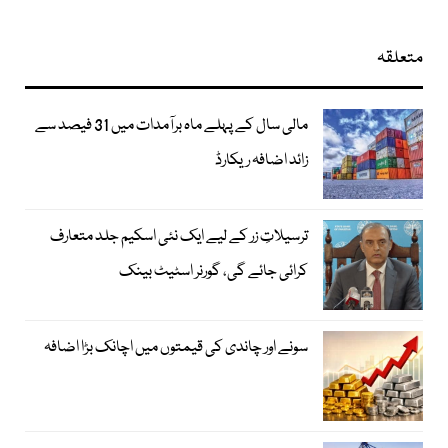
متعلقہ
مالی سال کے پہلے ماہ برآمدات میں 31 فیصد سے
زائد اضافہ ریکارڈ
ترسیلاتِ زر کے لیے ایک نئی اسکیم جلد متعارف
کرائی جائے گی، گورنر اسٹیٹ بینک
سونے اور چاندی کی قیمتوں میں اچانک بڑا اضافہ