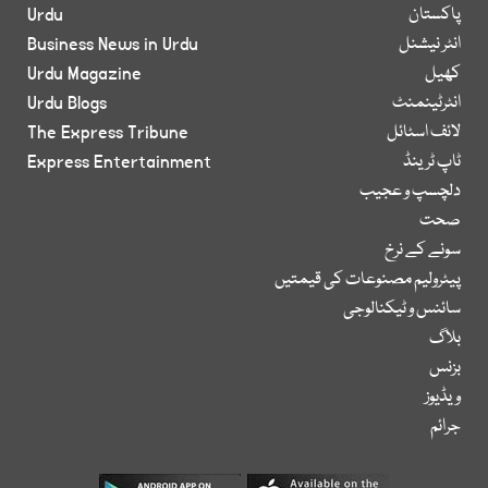
پاکستان
Urdu
انٹر نیشنل
Business News in Urdu
کھیل
Urdu Magazine
انٹرٹینمنٹ
Urdu Blogs
لائف اسٹائل
The Express Tribune
ٹاپ ٹرینڈ
Express Entertainment
دلچسپ و عجیب
صحت
سونے کے نرخ
پیٹرولیم مصنوعات کی قیمتیں
سائنس و ٹیکنالوجی
بلاگ
بزنس
ویڈیوز
جرائم