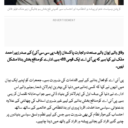
کرپشن وسیاست ختم اور پیشہ ور انتظامیہ اور احتساب سے کمپنی نفع بخش ہو جائیگی، زبیر ملک فوٹو : فائل
وفاق ہائے ایوان ہائے صنعت و تجارت پاکستان (ایف پی سی سی آئی) کے صدر زبیر احمد
ملک نے کہا ہے کہ پی آئی اے ایک قومی اثاثہ ہے، ادارے کو منافع بخش بنانا مشکل
نہیں۔
پی آئی اے کو فعال بنانے کے لیے اقدامات کی ضرورت ہے۔ جمعرات کو اپنے ایک بیان
میں انہوں نے کہا کہ کسی زمانے میں دنیا کی بہترین ایئرلائن شمار ہونے والے اس
ادارے نے دنیا کی صف اول کی ایئرلائنز کی بنیاد ڈالی ہے جو اب ماہانہ نقصان کر رہی
ہے، پی آئی اے کو منافع بخش بنانے کے لیے غیر ضروری اسٹاف کی چھانٹی کے علاوہ
بدعنوانی، سیاسی مداخلت، اقربا پروری اور بدانتظامی کے خاتمے کے ساتھ ساتھ
احتساب کے موثر نظام کی بھی ضرورت ہے جس کے لیے نظم و نسق سیاسی بنیادوں پر
چنے گئے افراد کے بجائے پیشہ ور افراد کے ہاتھ میں دینا چاہیے۔