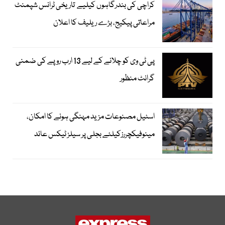
کراچی کی بندرگاہوں کیلیے تاریخی ٹرانس شپمنٹ
مراعاتی پیکیج، بڑے ریلیف کا اعلان
پی ٹی وی کو چلانے کے لیے 13 ارب روپے کی ضمنی
گرانٹ منظور
اسٹیل مصنوعات مزید مہنگی ہونے کا امکان،
مینوفیکچررزکیلئے بجلی پر سیلز ٹیکس عائد