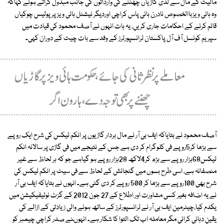
مالیت کے مال سے لدی گاڑیاں چھننے کی وارداتوں کی جانب مبذول کراتے ہوئے کہاکہ
وہ ہائی ویزباالخصوص نادرن بائی پاس کراچی اوردیگر نیشنل ہائی ویز پر پولیس چوکیاں
قائم کرنے کے احکامات جاری کریں، یہ بات انہوں نے آصف محمود کی قیادت میں
سپریم کونسل آف آل پاکستان ٹرانسپورٹرز کے وفد سے بات چیت کے دوران کہی۔
آصف محمود نے بتایاکہ ایف بی آر نے مال بردار گاڑیوں پر انکم ٹیکس کی شرح ایک روپے
سے بڑھا کر5روپے فی کلوگرام کر دی ہے جس کے نتیجے میں فی گاڑی پر سالانہ انکم
ٹیکس68ہزار روپے سے بڑھ کر4لاکھ 28ہزار روپے ہو گیاہے جو کہ ہر لحاظ سے غیر
منصفانہ ہے، اسی طرح بسوں میں گنجائش کے لحاظ سے فی سیٹ پر انکم ٹیکس کی
شرح بھی 100روپے سے بڑھا کر 500 روپے کر دی گئی ہے۔ انہوں نے بتایاکہ ایف بی آر
نے یہ اضافہ بغیر کسی مشاورت اور اطلاع کے 27 جون 2012 کے گزٹ نوٹیفیکیشن میں
یکدم کیا،چیئرمین ایف بی آر نے ٹرانسپورٹرز کے ساتھ ہونے والی زیادتی کے ازالے کی
یقین دہانی کرائی مگر معاملہ اب تک التوا کا شکار ہے۔ انہوںنے صدر کراچی چیمبر کو