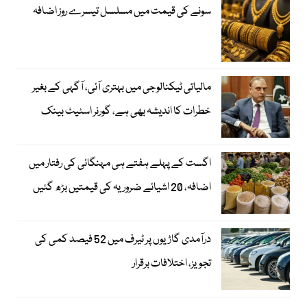
سونے کی قیمت میں مسلسل تیسرے روز اضافہ
مالیاتی ٹیکنالوجی میں بہتری آئی، آگہی کے بغیر
خطرات کا اندیشہ بھی ہے، گورنر اسٹیٹ بینک
اگست کے پہلے ہفتے ہی مہنگائی کی رفتار میں
اضافہ، 20 اشیائے ضروریہ کی قیمتیں بڑھ گئیں
درآمدی گاڑیوں پر ٹیرف میں 52 فیصد کمی کی
تجویز، اختلافات برقرار