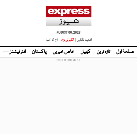
AUGUST 08, 2026
اشتہار لگائیں |
لائیو ٹی وی
| آج کا اخبار
صفحۂ اول
تازہ ترین
کھیل
خاص خبریں
پاکستان
انٹر نیشنل
ٹا