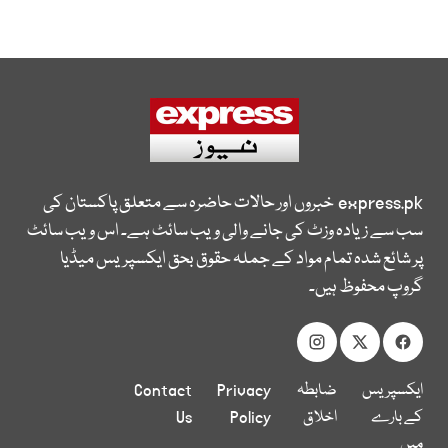
express.pk
خبروں اور حالات حاضرہ سے متعلق پاکستان کی
سب سے زیادہ وزٹ کی جانے والی ویب سائٹ ہے۔ اس ویب سائٹ
پر شائع شدہ تمام مواد کے جملہ حقوق بحق ایکسپریس میڈیا
گروپ محفوظ ہیں۔
ایکسپریس
ضابطہ
Privacy
Contact
کے بارے
اخلاق
Policy
Us
میں