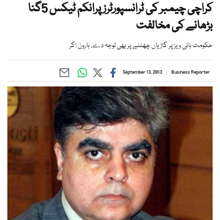
کراچی چیمبر کی ٹرانسپورٹرز پرانکم ٹیکس 5گنا
بڑھانے کی مخالفت
حکومت ہائی ویز پر گاڑیاں چھننے پر بھی توجہ دے، ہارون اگر
September 13, 2013
Business Reporter