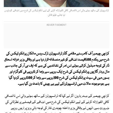
ٹرانسپورٹرز کے ساتھ ہونے والی اس ناانصافی کافی الفورازالہ کرنے کے لیے انکم ٹیکس کی شرح میں اضافے کو واپس
لیا جائے۔ فوٹو: فائل
کراچی چیمبر آف کامرسنے مقامی گڈز ٹرانسپورٹرز، ٹرک وبس مالکان پرانکم ٹیکس کی
شرح میں یکدم 500فیصد اضافے کو غیر منصفانہ قرار دیا ہے اور وفاقی وزیر خزانہ اسحاق
ڈار کی توجہ مبذول کراتے ہوئے اس امر کی نشاندہی کی ہے کہ ایف بی آر کی جانب سے
مال بردار گاڑیوں پرانکم ٹیکس کی شرح ایک روپے سے بڑھا کر 5روپے فی کلوگرام اور
بسوں میں فی سیٹ پرانکم ٹیکس کی شرح 100روپے سے بڑھا کر 500روپے کردیا گیا
ہے جو موجودہ حالات میں ٹرانسپورٹرزکے لیے بے چینی کا باعث بن گیا ہے۔
کراچی چیمبر کے صدر ہارون اگر نے کہاکہ ٹرانسپورٹرز کے ساتھ ہونے والی اس ناانصافی
کافی الفورازالہ کرنے کے لیے انکم ٹیکس کی شرح میں اضافے کے فیصلے پر نظرثانی کی
ضرورت ہے، انہوں نے وفاقی وزیر داخلہ چوہدری نثار کی توجہ ہائی ویز پر اربوں روپے