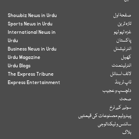
صفحۂ اول
Showbiz News in Urdu
تازہ ترین
Sports News in Urdu
غزہ لہو لہو
International News in
پاکستان
Urdu
انٹر نیشنل
Business News in Urdu
کھیل
Urdu Magazine
انٹرٹینمنٹ
Urdu Blogs
لائف اسٹائل
The Express Tribune
ٹاپ ٹرینڈ
Express Entertainment
دلچسپ و عجیب
صحت
سونے کے نرخ
پیٹرولیم مصنوعات کی قیمتیں
سائنس و ٹیکنالوجی
بلاگ