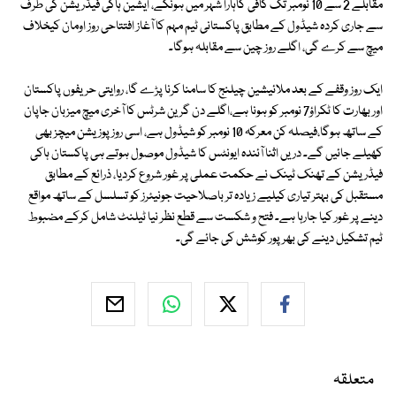
مقابلے 2 سے 10 نومبر تک کافی گاہارا شہر میں ہونگے، ایشین ہاکی فیڈریشن کی طرف
سے جاری کردہ شیڈول کے مطابق پاکستانی ٹیم مہم کا آغاز افتتاحی روز اومان کیخلاف
میچ سے کرے گی، اگلے روز چین سے مقابلہ ہوگا۔
ایک روز وقفے کے بعد ملائیشین چیلنج کا سامنا کرنا پڑے گا، روایتی حریفوں پاکستان
اور بھارت کا ٹکراؤ7 نومبر کو ہونا ہے،اگلے دن گرین شرٹس کا آخری میچ میزبان جاپان
کے ساتھ ہوگا،فیصلہ کن معرکہ 10 نومبر کو شیڈول ہے، اسی روز پوزیشن میچز بھی
کھیلے جائیں گے۔ دریں اثنا آئندہ ایونٹس کا شیڈول موصول ہوتے ہی پاکستان ہاکی
فیڈریشن کے تھنک ٹینک نے حکمت عملی پر غور شروع کردیا، ذرائع کے مطابق
مستقبل کی بہتر تیاری کیلیے زیادہ تر باصلاحیت جونیئرز کو تسلسل کے ساتھ مواقع
دینے پر غور کیا جارہا ہے۔ فتح و شکست سے قطع نظر نیا ٹیلنٹ شامل کرکے مضبوط
ٹیم تشکیل دینے کی بھر پور کوشش کی جائے گی۔
متعلقہ