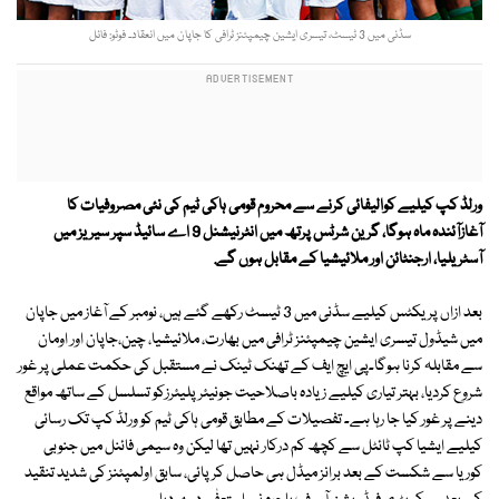
سڈنی میں 3 ٹیسٹ، تیسری ایشین چیمپئنز ٹرافی کا جاپان میں انعقاد۔ فوٹو: فائل
ورلڈ کپ کیلیے کوالیفائی کرنے سے محروم قومی ہاکی ٹیم کی نئی مصروفیات کا
آغازآئندہ ماہ ہوگا، گرین شرٹس پرتھ میں انٹرنیشنل 9 اے سائیڈ سپر سیریز میں
آسٹریلیا، ارجنٹائن اور ملائیشیا کے مقابل ہوں گے.
بعد ازاں پریکٹس کیلیے سڈنی میں 3 ٹیسٹ رکھے گئے ہیں، نومبر کے آغاز میں جاپان
میں شیڈول تیسری ایشین چیمپئنز ٹرافی میں بھارت، ملائیشیا، چین،جاپان اور اومان
سے مقابلہ کرنا ہوگا۔پی ایچ ایف کے تھنک ٹینک نے مستقبل کی حکمت عملی پر غور
شروع کردیا، بہتر تیاری کیلیے زیادہ باصلاحیت جونیئر پلیئرزکو تسلسل کے ساتھ مواقع
دینے پر غور کیا جا رہا ہے۔ تفصیلات کے مطابق قومی ہاکی ٹیم کو ورلڈ کپ تک رسائی
کیلیے ایشیا کپ ٹائٹل سے کچھ کم درکار نہیں تھا لیکن وہ سیمی فائنل میں جنوبی
کوریا سے شکست کے بعد برانز میڈل ہی حاصل کر پائی، سابق اولمپئنز کی شدید تنقید