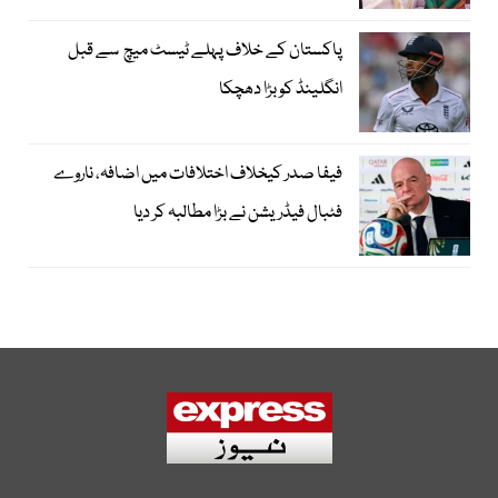
پاکستان کے خلاف پہلے ٹیسٹ میچ سے قبل
انگلینڈ کو بڑا دھچکا
فیفا صدر کیخلاف اختلافات میں اضافہ، ناروے
فٹبال فیڈریشن نے بڑا مطالبہ کر دیا