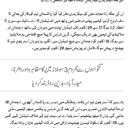
کے بعد سیکریٹری فیڈریشن آصف باجوہ نے استعفٰی دے دیا.
ان کی جگہ رانا مجاہد علی کو سیکریٹری مقررکیا گیا، پاکستانی ٹیم کو وقار کی بحالی کا
سفر شروع کرنے کیلیے پہلے مرحلے میں پرتھ میں انٹرنیشنل 9 اے سائیڈ سپر سیریز کا
انتظار کرنا ہوگا،17 سے 20 اکتوبر تک شیڈول ایونٹ میں میزبان کے ساتھ ارجنٹائن اور
ملائیشیاکی ٹیمیں بھی شریک ہونگی۔ گرین شرٹس کا پہلا میچ افتتاحی روز ملایشیا
سے ہوگا۔ 18 اکتوبر کو ارجنٹائن سے میچ شیڈول ہے، اگلے روز میزبان آسٹریلوی ٹیم کا
چیلنج درپیش ہوگا۔ فائنل اور پوزیشن میچز 20 اکتوبر کو ہونے ہیں۔
یاد رہے کہ آسٹریلوی ٹیم اس وقت رینکنگ میں دوسرے، پاکستان آٹھویں، ارجنٹائن 10
اور ملائیشیا 13ویں نمبر پر ہے۔ اس کے بعد گرین شرٹس پریکٹس میچز کیلیے سڈنی
جائیں گے، وہاں 3 میچز بیلجیئم، آسٹریلیااے اور سینئر ٹیم کے خلاف شیڈول کیے گئے
ہیں۔ 30 اکتوبر کو اسکواڈ تیسری چیمپئنز ٹرافی میں شرکت کیلیے جاپان روانہ ہوگا۔