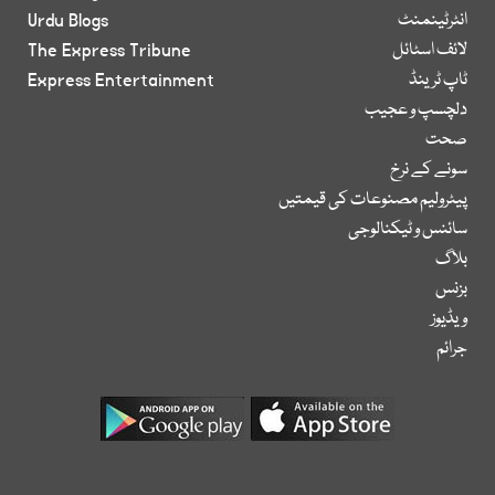
انٹرٹینمنٹ
Urdu Blogs
لائف اسٹائل
The Express Tribune
ٹاپ ٹرینڈ
Express Entertainment
دلچسپ و عجیب
صحت
سونے کے نرخ
پیٹرولیم مصنوعات کی قیمتیں
سائنس و ٹیکنالوجی
بلاگ
بزنس
ویڈیوز
جرائم