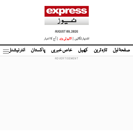
AUGUST 09, 2026
اشتہار لگائیں |
لائیو ٹی وی
| آج کا اخبار
صفحۂ اول
تازہ ترین
کھیل
خاص خبریں
پاکستان
انٹر نیشنل
ٹا