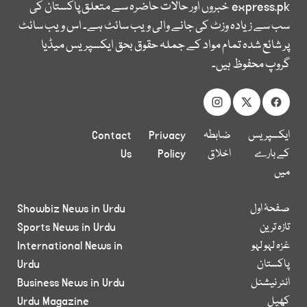
express.pk
خبروں اور حالات حاضرہ سے متعلق پاکستان کی
سب سے زیادہ وزٹ کی جانے والی ویب سائٹ ہے۔ اس ویب سائٹ
پر شائع شدہ تمام مواد کے جملہ حقوق بحق ایکسپریس میڈیا
گروپ محفوظ ہیں۔
ایکسپریس
ضابطہ
Privacy
Contact
کے بارے
اخلاق
Policy
Us
میں
صفحۂ اول
Showbiz News in Urdu
تازہ ترین
Sports News in Urdu
غزہ لہو لہو
International News in
پاکستان
Urdu
انٹر نیشنل
Business News in Urdu
کھیل
Urdu Magazine