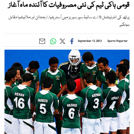
قومی ہاکی ٹیم کی نئی مصروفیات کا آئندہ ماہ آغاز
پرتھ کی انٹرنیشنل 9 اے سائیڈ سپر سیریز میں آسٹریلیا، ارجنٹائن اور ملائیشیا مقابل
ہونگے
September 13, 2013
Sports Reporter