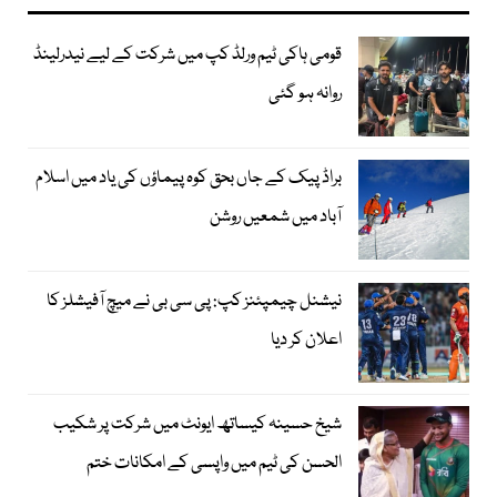
قومی ہاکی ٹیم ورلڈ کپ میں شرکت کے لیے نیدرلینڈ
روانہ ہو گئی
براڈ پیک کے جاں بحق کوہ پیماؤں کی یاد میں اسلام
آباد میں شمعیں روشن
نیشنل چیمپئنز کپ: پی سی بی نے میچ آفیشلز کا
اعلان کر دیا
شیخ حسینہ کیساتھ ایونٹ میں شرکت پر شکیب
الحسن کی ٹیم میں واپسی کے امکانات ختم