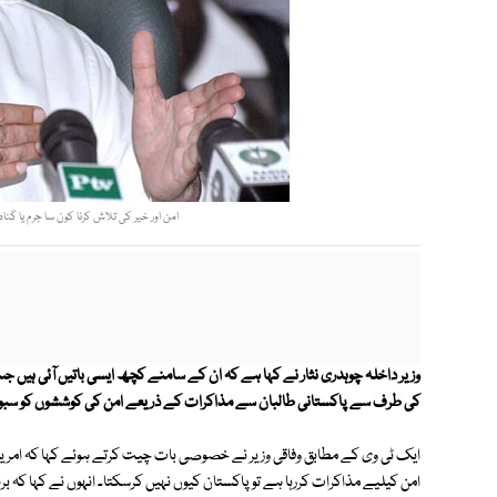
امن اور خیر کی تلاش کرنا کون سا جرم یا گن
وزیر داخلہ چوہدری نثار نے کہا ہے کہ ان کے سامنے کچھ ایسی باتیں آئی ہیں جس 
کی طرف سے پاکستانی طالبان سے مذاکرات کے ذریعے امن کی کوششوں کو سبوتاژ
امن کیلیے مذاکرات کررہا ہے تو پاکستان کیوں نہیں کرسکتا۔ انہوں نے کہا کہ 