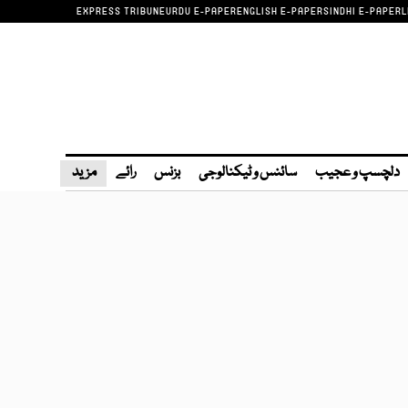
EXPRESS TRIBUNE
URDU E-PAPER
ENGLISH E-PAPER
SINDHI E-PAPER
L
دلچسپ و عجیب
سائنس و ٹیکنالوجی
بزنس
رائے
مزید