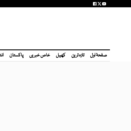
صفحۂ اول
تازہ ترین
کھیل
خاص خبریں
پاکستان
انٹ