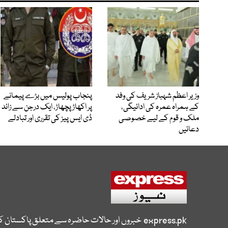
وزیر اعظم شہباز شریف کی وفد
پنجاب پولیس میں بڑے پیمانے
کے ہمراہ عمرہ کی ادائیگی،
پر اکھاڑ پچھاڑ، ایک درجن سے زائد
ملک و قوم کے لیے خصوصی
ڈی ایس پیز کی تقرری اور تبادلے
دعائیں
express.pk
خبروں اور حالات حاضرہ سے متعلق پاکستان 