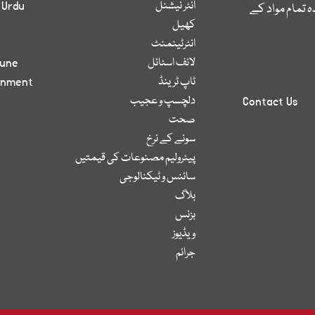
انٹر نیشنل
 Urdu
 تمام مواد کے
کھیل
انٹرٹینمنٹ
لائف اسٹائل
bune
ٹاپ ٹرینڈ
inment
دلچسپ و عجیب
Contact Us
صحت
سونے کے نرخ
پیٹرولیم مصنوعات کی قیمتیں
سائنس و ٹیکنالوجی
بلاگ
بزنس
ویڈیوز
جرائم