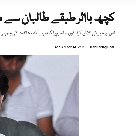
کچھ بااثر طبقے طالبان سے مذا
امن اور خیر کی تلاش کرنا کون سا جرم یا گناہ ہے کہ مخالفت کی جارہی
September 13, 2013
Monitoring Desk