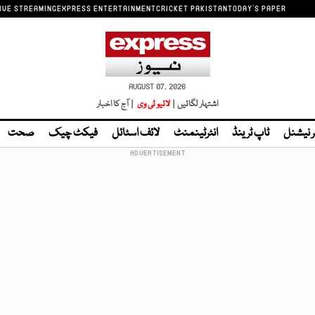
IVE STREAMING
EXPRESS ENTERTAINMENT
CRICKET PAKISTAN
TODAY'S PAPER
AUGUST 07, 2026
اشتہار لگائیں |
لائیو ٹی وی
| آج کا اخبار
ر نیشنل
ٹاپ ٹرینڈ
انٹرٹینمنٹ
لائف اسٹائل
فیکٹ چیک
صحت