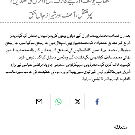
بعدازاں قصاب محمد یوسف اوران کے دونوں بیٹوں کو پمزاسپتال منتقل کیاگیا۔ پمز
ذرائع کے مطابق جمعرات کو محمدشیراز بھی اسپتال میں جاںبحق ہوگیا ہے۔ جاںبحق
ہونیوالے محمد آصف میں کانگو وائرس کی تصدیق کے بعداس کے والدمحمدیوسف اور
بھائی محمدعارف کوانتہائی نگہداشت کے وارڈمیں منتقل کیاگیا۔ دونوں افراد
کوسپردخاک کردیاگیا۔ ادھرڈپٹی اسپیکرقومی اسمبلی جاوید مرتضیٰ عباسی نے ہزارہ
ڈویژن میںکانگو وائرس کے تیزی سے پھیلائواور صوبائی حکومت کی جانب سے مناسب
اقدام نہ کیے جانے کانوٹس لے لیا۔
متعلقہ