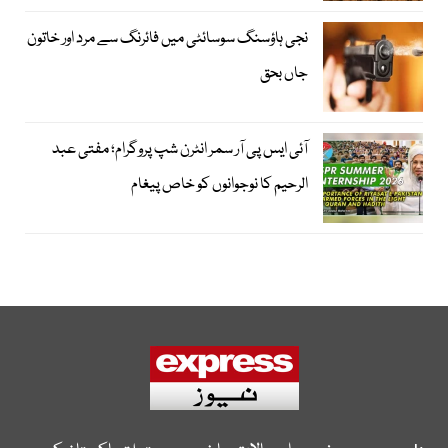
نجی ہاؤسنگ سوسائٹی میں فائرنگ سے مرد اور خاتون
جاں بحق
آئی ایس پی آر سمر انٹرن شپ پروگرام؛ مفتی عبد
الرحیم کا نوجوانوں کو خاص پیغام