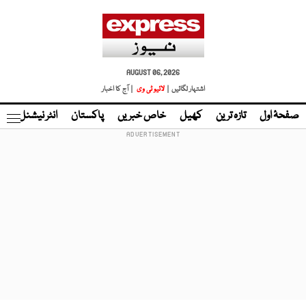
AUGUST 06, 2026
اشتہار لگائیں |
لائیو ٹی وی
| آج کا اخبار
صفحۂ اول
تازہ ترین
کھیل
خاص خبریں
پاکستان
انٹر نیشنل
ٹا