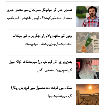
عمران خان کی میڈیکل صورتحال سے متعلق خبر پر
صحافی اسد طور کیخلاف کیس: تفتیشی افسر طلب
بچوں کے ساتھ زیادتی اور دیگر جرائم کے ہولناک
اعداد و شمار جاری، پنجاب سرفہرست
بشریٰ بی بی کی قیدِ تنہائی؟ سپرنٹنڈنٹ اڈیالہ جیل
کی اہم رپورٹ سامنے آ گئی
ملک میں گزشتہ ماہ معمول سے کم بارش ریکارڈ،
گرم مہینہ ثابت ہوا