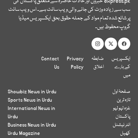
express.pk
خبروں اور حالات حاضرہ سے متعلق پاکستان کی
سب سے زیادہ وزٹ کی جانے والی ویب سائٹ ہے۔ اس ویب سائٹ
پر شائع شدہ تمام مواد کے جملہ حقوق بحق ایکسپریس میڈیا
گروپ محفوظ ہیں۔
ایکسپریس
ضابطہ
Privacy
Contact
کے بارے
اخلاق
Policy
Us
میں
صفحۂ اول
Showbiz News in Urdu
تازہ ترین
Sports News in Urdu
غزہ لہو لہو
International News in
پاکستان
Urdu
انٹر نیشنل
Business News in Urdu
کھیل
Urdu Magazine