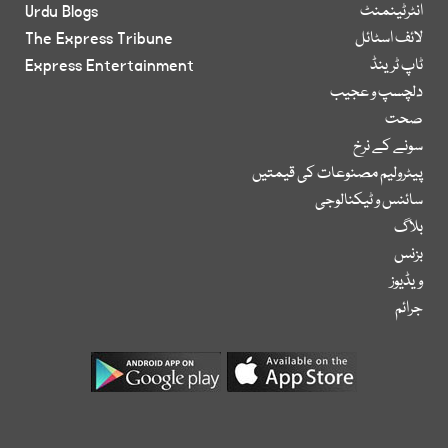
انٹرٹینمنٹ
Urdu Blogs
لائف اسٹائل
The Express Tribune
ٹاپ ٹرینڈ
Express Entertainment
دلچسپ و عجیب
صحت
سونے کے نرخ
پیٹرولیم مصنوعات کی قیمتیں
سائنس و ٹیکنالوجی
بلاگ
بزنس
ویڈیوز
جرائم