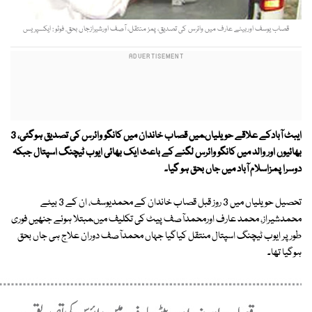
قصاب یوسف اوربیٹے عارف میں وائرس کی تصدیق، پمز منتقل، آصف اورشیرازجاں بحق. فوٹو : ایکسپریس
ایبٹ آبادکے علاقے حویلیاںمیں قصاب خاندان میں کانگو وائرس کی تصدیق ہوگئی، 3
بھائیوں اور والد میں کانگو وائرس لگنے کے باعث ایک بھائی ایوب ٹیچنگ اسپتال جبکہ
دوسرا پمزاسلام آباد میں جاں بحق ہو گیا۔
تحصیل حویلیاں میں 3 روز قبل قصاب خاندان کے محمدیوسف، ان کے 3 بیٹے
محمدشیراز، محمد عارف اورمحمدآصف پیٹ کی تکلیف میںمبتلا ہوئے جنھیں فوری
طورپر ایوب ٹیچنگ اسپتال منتقل کیاگیا جہاں محمدآصف دوران علاج ہی جاں بحق
ہوگیا تھا۔