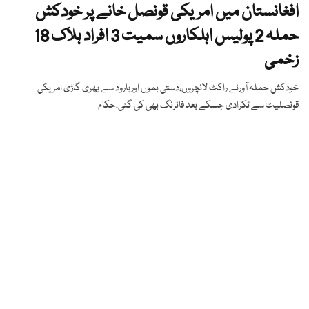
افغانستان میں امریکی قونصل خانے پر خودکش
حملہ 2 پولیس اہلکاروں سمیت 3 افراد ہلاک 18
زخمی
خودکش حملہ آورنے راکٹ لانچروں،دستی بموں اوربارود سے بھری گاڑی امریکی
قونصلیٹ سے ٹکرادی جسکے بعد فائرنگ بھی کی گئی،حکام