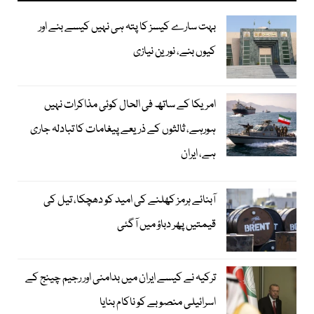
بہت سارے کیسز کا پتہ ہی نہیں کیسے بنے اور
کیوں بنے، نورین نیازی
امریکا کے ساتھ فی الحال کوئی مذاکرات نہیں
ہورہے، ثالثوں کے ذریعے پیغامات کا تبادلہ جاری
ہے، ایران
آبنائے ہرمز کھلنے کی امید کو دھچکا، تیل کی
قیمتیں پھر دباؤ میں آگئی
ترکیہ نے کیسے ایران میں بدامنی اور رجیم چینج کے
اسرائیلی منصوبے کو ناکام بنایا