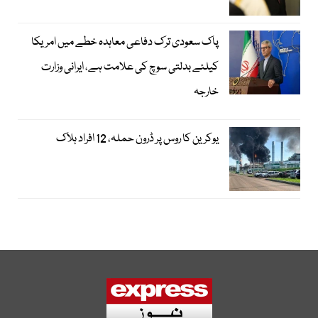
پاک سعودی ترک دفاعی معاہدہ خطے میں امریکا
کیلئے بدلتی سوچ کی علامت ہے، ایرانی وزارت
خارجہ
یوکرین کا روس پر ڈرون حملہ، 12 افراد ہلاک