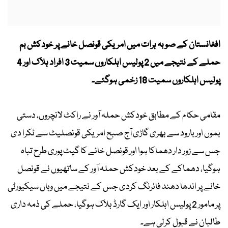
افغانستان کے
صوبہ
ہرات میں امریکی قونصل خانے پر خودکش بم
حملے کے نتیجے میں 2 پولیس اہلکاروں سمیت 3 افراد ہلاک اور 4
پولیس اہلکاروں سمیت 18 زخمی ہوگئے۔
مقامی حکام کے مطابق خودکش حملہ آور نے راکٹ لانچروں، دستی
بموں اور بارود سے بھری گاڑی آج صبح امریکی قونصلیٹ سے ٹکرا دی
جس سے زور دار دھماکا ہوا اور قونصل خانے کا گیٹ پوری طرح تباہ
ہوگیا، دھماکے کے بعد خودکش حملہ آور کے ساتھیوں نے قونصل
خانے پر اندھا دھند فائرنگ کردی جس کے نتیجے میں وہاں سیکیورٹی
پر مامور 2 پولیس اہلکار اور ایک گارڈ ہلاک ہوگیا، حملے کی ذمہ داری
طالبان نے قبول کرلی ہے۔