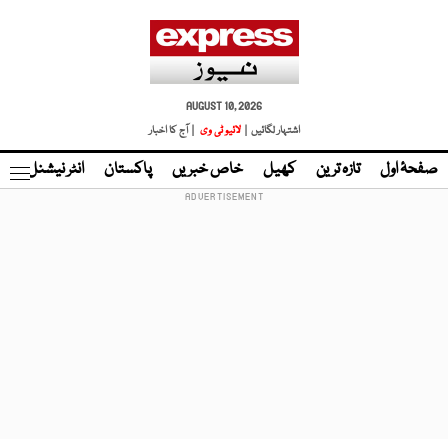
AUGUST 10, 2026
اشتہار لگائیں |
لائیو ٹی وی
| آج کا اخبار
صفحۂ اول
تازہ ترین
کھیل
خاص خبریں
پاکستان
انٹر نیشنل
ٹا