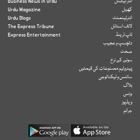
انٹر نیشنل
Business News in Urdu
کھیل
Urdu Magazine
انٹرٹینمنٹ
Urdu Blogs
لائف اسٹائل
The Express Tribune
ٹاپ ٹرینڈ
Express Entertainment
دلچسپ و عجیب
صحت
سونے کے نرخ
پیٹرولیم مصنوعات کی قیمتیں
سائنس و ٹیکنالوجی
بلاگ
بزنس
ویڈیوز
جرائم