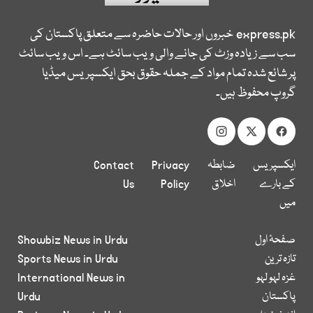
express.pk
خبروں اور حالات حاضرہ سے متعلق پاکستان کی
سب سے زیادہ وزٹ کی جانے والی ویب سائٹ ہے۔ اس ویب سائٹ
پر شائع شدہ تمام مواد کے جملہ حقوق بحق ایکسپریس میڈیا
گروپ محفوظ ہیں۔
ایکسپریس
ضابطہ
Privacy
Contact
کے بارے
اخلاق
Policy
Us
میں
صفحۂ اول
Showbiz News in Urdu
تازہ ترین
Sports News in Urdu
غزہ لہو لہو
International News in
پاکستان
Urdu