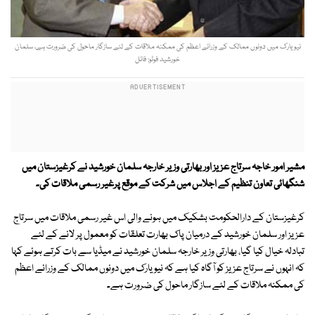
نیویارک میں دونوں ممالک کے وزرائے اعظم کی ممکنہ ملاقات کے لئے سازگار ماحول کی ضرورت ہے، سلمان
خورشید فوٹو: فائل
مشیر امور خاجہ سرتاج عزیز اور بھارتی وزیر خارجہ سلمان خورشید نے
کرغیزستان میں
شنگھائی تعاون تنظیم کے اجلاس میں شرکت کے موقع پرغیر رسمی ملاقات کی۔
کرغیزستان کے دارالحکومت بشکیک میں ہونے والی اس غیر رسمی ملاقات میں سرتاج
عزیز اور سلمان خورشید کے درمیان پاک بھارت تعلقات کو معمول پر لانے کے لئے
تبادلہ خیال کیا گیا، بھارتی وزیر خارجہ سلمان خورشید نے میڈیا سے بات کرتے ہوئے کہا
کہ انہوں نے سرتاج عزیز کو آگاہ کیا ہے کہ نیویارک میں دونوں ممالک کے وزرائے اعظم
کی ممکنہ ملاقات کے لئے سازگار ماحول کی ضرورت ہے۔