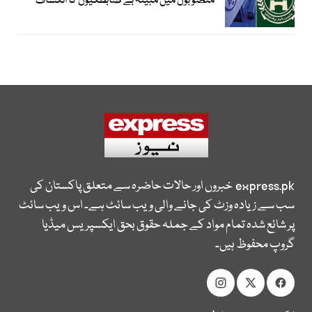
منصوبوں میں مبینہ بے ضابطگیوں کا انکشاف
express.pk
خبروں اور حالات حاضرہ سے متعلق پاکستان کی
سب سے زیادہ وزٹ کی جانے والی ویب سائٹ ہے۔ اس ویب سائٹ
پر شائع شدہ تمام مواد کے جملہ حقوق بحق ایکسپریس میڈیا
گروپ محفوظ ہیں۔