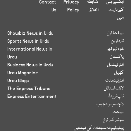
ایکسپریس
ضابطہ
Privacy
Contact
کے بارے
اخلاق
Policy
Us
میں
صفحۂ اول
Showbiz News in Urdu
تازہ ترین
Sports News in Urdu
غزہ لہو لہو
International News in
پاکستان
Urdu
انٹر نیشنل
Business News in Urdu
کھیل
Urdu Magazine
انٹرٹینمنٹ
Urdu Blogs
لائف اسٹائل
The Express Tribune
ٹاپ ٹرینڈ
Express Entertainment
دلچسپ و عجیب
صحت
سونے کے نرخ
پیٹرولیم مصنوعات کی قیمتیں