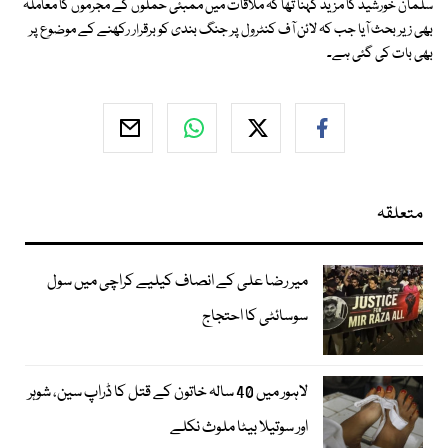
سلمان خورشید کا مزید کہنا تھا کہ ملاقات میں ممبئی حملوں کے مجرموں کا معاملہ
بھی زیر بحث آیا جب کہ لائن آف کنٹرول پر جنگ بندی کو برقرار رکھنے کے موضوع پر
بھی بات کی گئی ہے۔
متعلقہ
میر رضا علی کے انصاف کیلیے کراچی میں سول
سوسائٹی کا احتجاج
لاہور میں 40 سالہ خاتون کے قتل کا ڈراپ سین، شوہر
اور سوتیلا بیٹا ملوث نکلے