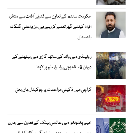
حکومت سندھ کے تعاون سے قدرتی آفات سے متاثرہ
افراد کیلئے گھر تعمیر کر رہے ہیں، وزیراعلیٰ گلگت
بلتستان
راولپنڈی میں والد کے ساتھ گاڑی میں بیٹھنے کے
دوران 6 سالہ بچی پراسرار طور پر لاپتا
کراچی میں ڈکیتی مزاحمت پر چوکیدار جاں بحق
خیبرپختونخوا میں عالمی بینک کے تعاون سے جاری