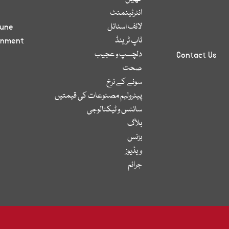
انٹرٹینمنٹ
لائف اسٹائل
bune
ٹاپ ٹرینڈ
inment
دلچسپ و عجیب
Contact Us
صحت
سونے کے نرخ
پیٹرولیم مصنوعات کی قیمتیں
سائنس و ٹیکنالوجی
بلاگ
بزنس
ویڈیوز
جرائم