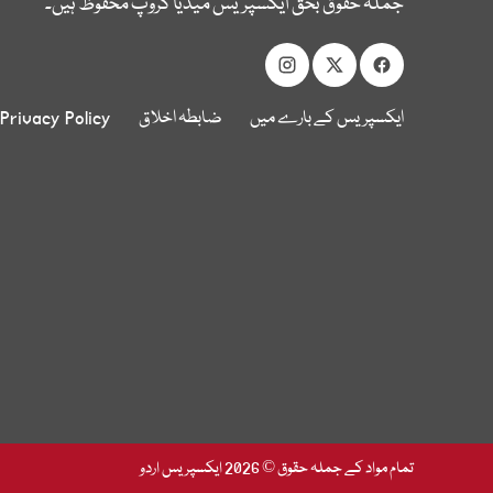
جملہ حقوق بحق ایکسپریس میڈیا گروپ محفوظ ہیں۔
ایکسپریس کے بارے میں
ضابطہ اخلاق
Privacy Policy
تمام مواد کے جملہ حقوق © 2026 ایکسپریس اردو