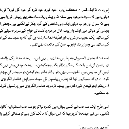
اِس بات کا ایک قدرے مختلف رُوپ ''خود کوزہ، خود کوزہ گر، خود گل کوزہ'' کی ش
دونوں میں نہ صرف موجود ہے بلکہ کم و بیش ایک سا منظر بھی پیش کر رہا ہے۔
ہے کہ سوال اور جواب دونوں ایک ہی شخص کے گرد چکرانے لگتے ہیں ۔ بعض اوقا
پچاس کی دہائی میں ایک بار ایوب خان مرحوم پاکستانی افواج کے سربراہ ہونے کے س
کے ساتھ ایک عجیب و غریب اور لطیفہ نما سا رشتہ بن گیا کہ وہ عہدے کے 
کے ساتھ ہی وہ وزیرِ دفاع ایوب خان کے ماتحت بھی تھے۔
احمد شاہ بخاری المعروف بہ پطرس بخاری نے بھی اس سے ملتا جلتا ایک واقعہ ا
تھے تو ان کی اس وقت کے انگریز ڈائریکٹر ایجوکیشن سے بحث چلتی رہتی تھی ک
نہیں کی جا رہی ہیں، اتفاق سے انھی دنوں ڈائریکٹر ایجوکیشن دو مہینے کی چھ
کو دے دیا اب ہوتا یوں تھا کہ پطرس پرنسپل کی سیٹ سے اپنی شاندار انگریزی م
ڈائریکٹر ایجوکیشن کے دفتر میں بیٹھ کر مزید شاندار انگریزی میں پرنسپل گو
جا سکتے۔
اسی طرح ایک صاحب نے کسی ہوٹل میں کمرہ لیا تو جو صاحب استقبالیہ کائونٹر پ
نکلے۔ اس نے جھنجلا کر پوچھا کہ اس ہوٹل کا مالک کون ہے تو صفائی کرنے وال
''وہ بھی میں ہی ہوں''