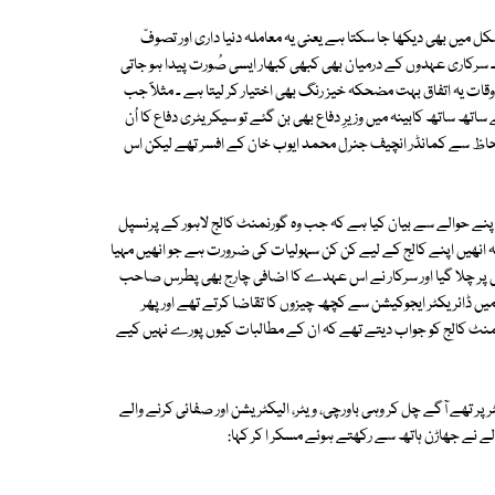
کل میں بھی دیکھا جا سکتا ہے یعنی یہ معاملہ دنیا داری اور تصوفّ
 سرکاری عہدوں کے درمیان بھی کبھی کبھار ایسی صُورت پیدا ہو جاتی
ت یہ اتفاق بہت مضحکہ خیز رنگ بھی اختیار کر لیتا ہے ۔ مثلاََ جب
اتھ ساتھ کابینہ میں وزیرِ دفاع بھی بن گئے تو سیکریٹری دفاع کا اُن
لحاظ سے کمانڈر انچیف جنرل محمد ایوب خان کے افسر تھے لیکن اس
پنے حوالے سے بیان کیا ہے کہ جب وہ گورنمنٹ کالج لاہور کے پرنسپل
ہ انھیں اپنے کالج کے لیے کن کن سہولیات کی ضرورت ہے جو انھیں مہیا
ٹی پر چلا گیا اور سرکار نے اس عہدے کا اضافی چارج بھی پطرس صاحب
یں ڈائریکٹر ایجوکیشن سے کچھ چیزوں کا تقاضا کرتے تھے اور پھر
رنمنٹ کالج کو جواب دیتے تھے کہ ان کے مطالبات کیوں پورے نہیں کیے
ر تھے آگے چل کر وہی باورچی، ویٹر، الیکٹریشن اور صفائی کرنے والے
ے نے جھاڑن ہاتھ سے رکھتے ہوئے مسکر ا کر کہا: