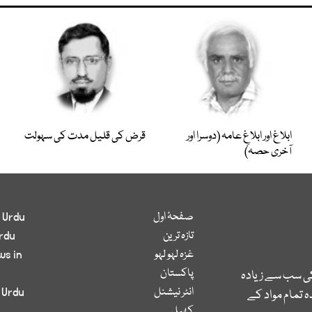
ابلاغ اور ابلاغِ عامہ (دوسرا اور
قرض کی قلیل مدت کی سہولت
آخری حصہ)
صفحۂ اول
 Urdu
تازہ ترین
rdu
غزہ لہو لہو
ws in
پاکستان
کی سب سے زیادہ
انٹر نیشنل
 Urdu
 تمام مواد کے
کھیل