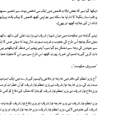
دیکھا گیا ہے کہ بعض اوقات فلموں میں ایک ہی شخص بہت سے شعبے سنبھال لیت
پر فلم اسٹار رنگیلا کا نام لیا جا سکتا ہے جو اپنی کچھ فلموں کا بیک وقت پروڈیوسر 
شائد ان کے علاوہ کچھ اور بھی)۔
اپنے گزشتہ دورِ حکومت میں میاں شہبا ز شریف نے وزارتِ اعلیٰ کے ساتھ ساتھ 
ہوئی مگر بوجوہ اُس طرح کی عجیب و غریب صورتِ حال پیدا نہ ہوئی جس کا ایک
سے عہدوں کی وجہ سے ممکن ہو گیا ہے۔ آیئے پہلے اس منظر کو دیکھتے ہیں ۔
بات کریں گے یہ تصوراتی خبر یا رپورٹ کچھ اس طرح سے ہے اس کا مجوزّہ عنوا
''مصروف حکومت''۔
''آج وزیر اعظم کے دفتر میں خارجہ اور دفاعی پالیسیز کے بارے میں ایک اہم می
صدارت کی۔ وزیر خارجہ نواز شریف نے وزیر اعظم نواز شریف کو اُن خطرات اور 
وزیرِ دفاع نواز شریف نے وزیر اعظم نواز شریف کو بتایا کہ ملک کے دفاع کو کس
وزیر اعظم نواز شریف نے وزیر خارجہ نواز شریف اور وزیر دفاع نواز شریف کو ہدای
شریف کے علم میں لائیں۔ وزیر اعظم نواز شریف، وزیرِ خارجہ نواز شریف اور وزیر