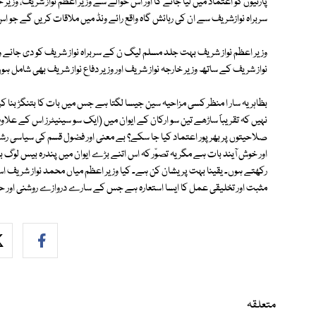
پارٹیوں کو اعتماد میں لیا جائے گا اور اس حوالے سے وزیر اعظم نواز شریف، وزی
سربراہ نوازشریف سے ان کی رہائش گاہ واقع رائے ونڈ میں ملاقات کریں گے جو ا
وزیر اعظم نواز شریف بہت جلد مسلم لیگ ن کے سربراہ نواز شریف کو دی جانے 
نواز شریف کے ساتھ وزیر خارجہ نواز شریف اور وزیر دفاع نواز شریف بھی شامل ہو
بظاہر یہ سار ا منظر کسی مزاحیہ سین جیسا لگتا ہے جس میں بات کا بتنگڑ بنا ک
نہیں کہ تقریباََ ساڑھے تین سو ارکان کے ایوان میں (ایک سو سینیٹرز اس کے ع
صلاحیتوں پر بھر پور اعتماد کیا جا سکے؟ بے معنی اور فضول قسم کی سیاسی رشوت 
اور خوش آیند بات ہے مگر یہ تصوّر کہ اس اتنے بڑے ایوان میں پندرہ بیس لوگ 
رکھتے ہوں۔ یقینا بہت پریشان کن ہے۔ کیا وزیر اعظم میاں محمد نواز شریف اس 
مثبت اور تخلیقی عمل کا ایسا استعارہ ہے جس کے سارے دروازے روشنی اور 
متعلقہ