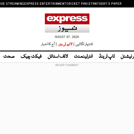
IVE STREAMING
EXPRESS ENTERTAINMENT
CRICKET PAKISTAN
TODAY'S PAPER
AUGUST 07, 2026
اشتہار لگائیں |
لائیو ٹی وی
| آج کا اخبار
ر نیشنل
ٹاپ ٹرینڈ
انٹرٹینمنٹ
لائف اسٹائل
فیکٹ چیک
صحت