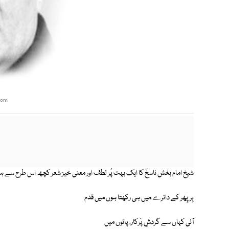
com
شیخ امام بخش ناسخؔ کا ایک بہت پُر لطف اور معنی خیز شعر کچھ اس طرح سے ہ
ہِر پِھر کے دائرے میں ہی رکھتا ہوں میں قدم
آئی کہاں سے گردشِ پَرکار، پائوں میں