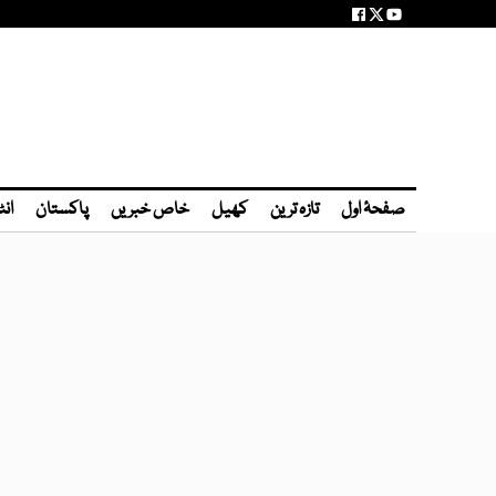
صفحۂ اول
تازہ ترین
کھیل
خاص خبریں
پاکستان
انٹ