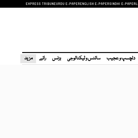
EXPRESS TRIBUNE
URDU E-PAPER
ENGLISH E-PAPER
SINDHI E-PAPER
L
دلچسپ و عجیب
سائنس و ٹیکنالوجی
بزنس
رائے
مزید