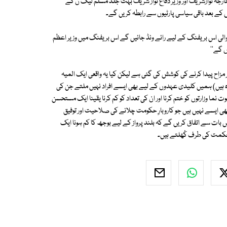
ر خارجہ نوازشریف اور وزیر دفاع نواز شریف بہت جلد مسلم لیگ ن کے
س کے بعد باقی سیاسی پارٹیوں سے رابطہ کریں گے۔
والی اس بریفنگ کے لیے رائے ونڈ جائیں گے اس بریفنگ میں وزیر اعظم
ں گے''
ر مزاح پیدا کرنے کی کوشش کی گئی ہے لیکن کیا یہ واقعی ایک المیہ
لاوہ ہیں) ہمیں کلیدی عہدوں کے لیے بھی ایسے افراد نہیں ملتے جن کی
نما وزارتوں کو ختم کرنا اور ان کی تعداد کو کم کرنا یقینا ایک مستحسن
بھی ایسے نہیں ہیں جو کاروبارِ حکومت چلانے کی صلاحیت اور توفیق
بات سے اتفاق کریں گے کہ بلند پرواز کے لیے بوجھ کا کم ہونا ایک
حکمت کی طرف کُھلتے ہیں۔