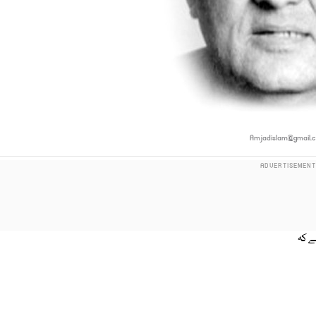
Amjadislam@gmail.
ے کہ