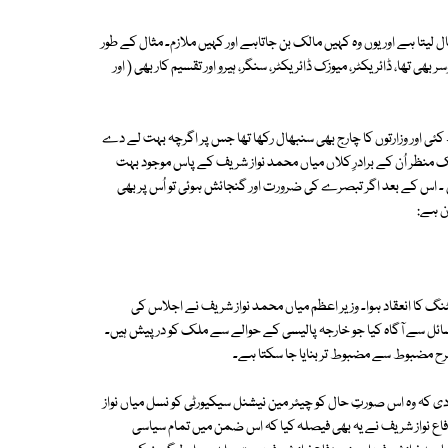
ا ہے اور یوں وہ کہیں مالک بن جاتاہے اور کہیں ملازم۔ مثال کے طور
بھی تھا، ڈائریکٹر، میوزک ڈائریکٹر، سنگر، ہیرو اور تقسیم کار بھی ( اور
کئی اور وزارتوں کا چارج بھی سنبھال رکھا تھا جس پر اگرچہ بہت لے دے
 منظر اُن کے برادرِ کلاں میاں محمد نواز شریف کے پاس موجود بہت
 اس کے بعد اگر تبصرے کی ضرورت اور گنجائش ہوئی تو اُس پر بھی
ن ہے:
ٹنگ کا انعقاد ہوا۔ وزیر اعظم میاں محمد نواز شریف نے اجلاس کی
مسائل سے آگاہ کیا جو خارجہ پالیسی کے حوالے سے ملک کو درپیش ہیں۔
 طرح مضبوط سے مضبوط تر بنایا جا سکتا ہے۔
ت دی کہ وہ اس صورتِ حال کو چیئر مین نیشنل سیکیورٹی کو نسل میاں نواز
 دفاع نواز شریف نے یہ بھی فیصلہ کیا کہ اس ضمن میں تمام سیاسی