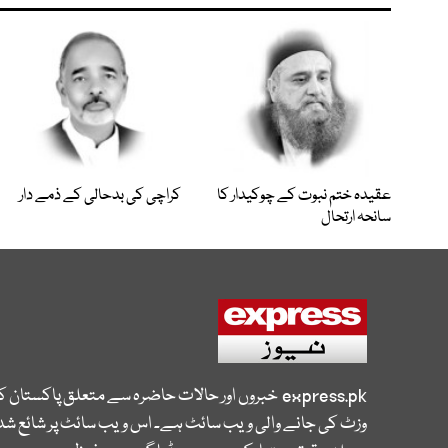
عقیدہ ختم نبوت کے چوکیدار کا
کراچی کی بدحالی کے ذمے دار
سانحہ ارتحال
express.pk
خبروں اور حالات حاضرہ سے متعلق پاکستان 
وزٹ کی جانے والی ویب سائٹ ہے۔ اس ویب سائٹ پر شائع شدہ