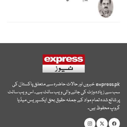
express.pk
خبروں اور حالات حاضرہ سے متعلق پاکستان کی
سب سے زیادہ وزٹ کی جانے والی ویب سائٹ ہے۔ اس ویب سائٹ
پر شائع شدہ تمام مواد کے جملہ حقوق بحق ایکسپریس میڈیا
گروپ محفوظ ہیں۔