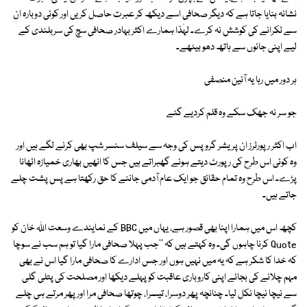
نشانہ بنایا جاتا ہے کہ دیگر صحافی اسے دیکھ کر عبرت حاصل کریں اور کوئی دوبارہ ان
سے ٹکرانے کی کوشش نہ کرے۔ لہٰذا ہمارے اکثر بہادر صحافی سچ کی سربلندی کے
لیے اپنی جانوں سے ہاتھ دھو بیٹھے۔
ہر دور میں رہا یہ آئین منصفی
جو سر نہ جھک سکے وہ قلم کردیے گئے
اب اکثر رپورٹرز ان پریشر گروپس کی وجہ سے سیلف سنسر شپ بھی کرنے لگے ہیں اور
وہ کوئی اس طرح کی رپورٹ دیتے ہوئے گھبراتے ہیں جس کا انھیں بھاری خمیازہ اٹھانا
پڑے۔ اس طرح وہ تمام حقائق جو ایک عام آدمی جاننے کا حق رکھتا ہے پس پشت چلے
جاتے ہیں۔
کچھ اس میں ہمارا اپنا بھی قصور ہے، یہاں میں BBC کے نمایندے وسعت اللہ خان کو
Quote کرنا چاہوں گی۔ وہ کہتے ہیں کہ ''جب پہلا صحافی مارا گیا تو ہم سب نے سوچا
کہ خدا کا شکر ہے کہ یہ میں نہیں ہوں اور جس ادارے کا صحافی مارا گیا اس نے بھی
مہم چلانے کی بجائے اپنی کاروباری عاقبت کو پہلے دیکھا اور مصلحت کی پتلی گلی
سے نیچا نیچا نکل لیا۔ چنانچہ پھر دوسرا، تیسرا، چوتھا صحافی مرا اور پھر مرتے ہی چلے