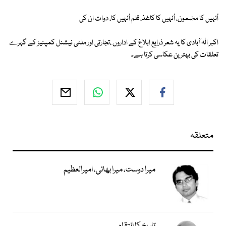
اُنہیں کا مضمون، اُنہیں کا کاغذ، قلم اُنہیں کا، دوات ان کی
اکبر الٰہ آبادی کا یہ شعر ذرایع ابلاغ کے اداروں ،تجارتی اور ملٹی نیشنل کمپنیز کے گہرے
تعلقات کی بہترین عکاسی کرتا ہے۔
متعلقہ
میرا دوست، میرا بھائی، امیرالعظیم