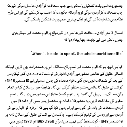
جمہوریت اسی وقت تشکیل پا سکتی ہے جب صحافت کو آزادی حاصل ہوگی کیونکہ
جب صحافت کو آزادی ہوگی تو وہ آزادانہ حکومت کا احتساب کرسکے گی اور اس طرح
نظام میں شفافیت آئے گی اور ایک بہترین جمہوریت تشکیل پاسکے گی۔
امسال 3 مئی آزادی صحافت کے عالمی دن کے موقع پر اقوام متحدہ کے سیکریٹری
جنرل بانکی مون نے نہایت اچھا پیغام دیا کہ
"When it is safe to speak, the whole world benefits."
کیا ہی اچھا ہو کہ اقوام متحدہ کے تمام رکن ممالک اس پر عملدرآمد بھی کریں کیونکہ
انسانی حقوق کے عالمی منشور میں آزادی اظہار کی تو ضمانت دے دی گئی لیکن اس
کے بعد کی ضمانت نہیں دی گئی۔ اقوام متحدہ کی جنرل اسمبلی نے 10 دسمبر 1948ء
کو انسانی حقوق کا عالمی منشور منظور کرکے اس کا باضابطہ طور پر اعلان کیا اور تمام
رکن ممالک سے اپیل کی کہ وہ اپنے عوام کو بلا امتیاز اس منشور میں دیے گئے تمام
حقوق کی حفاظت کریں۔ یہ منشور 30 دفعات پر مشتمل ہے جس کی دفعہ 19 میں
آزادی صحافت کی بات کی گئی ہے اور اس میں کہا گیا ہے کہ ''ہر فرد کو اظہارِ رائے کی
آزادی ہے اور وہ اس کی تبلیغ کرسکتا ہے۔'' پاکستان نے انسانی حقوق کے اعلان نامہ پر
10 دسمبر 1948ء کو دستخط کیے تھے۔ مزید برآں 1956، 1962 اور 1973 تینوں میں