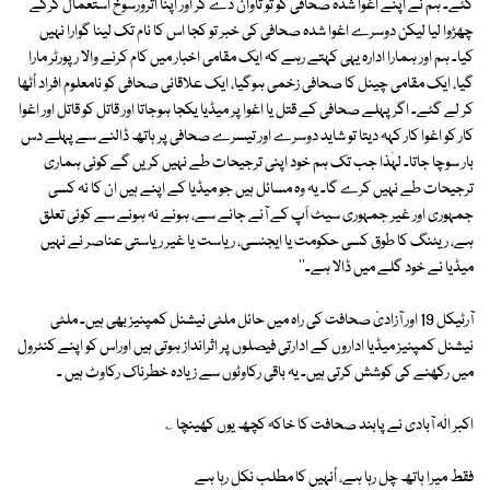
گئے۔ ہم نے اپنے اغوا شدہ صحافی کو تو تاوان دے کر اور اپنا اثرورسوخ استعمال کرکے
چھڑوا لیا لیکن دوسرے اغوا شدہ صحافی کی خبر تو کجا اس کا نام تک لینا گوارا نہیں
کیا۔ ہم اور ہمارا ادارہ یہی کہتے رہے کہ ایک مقامی اخبار میں کام کرنے والا رپورٹر مارا
گیا، ایک مقامی چینل کا صحافی زخمی ہوگیا، ایک علاقائی صحافی کو نامعلوم افراد اُٹھا
کر لے گئے۔ اگر پہلے صحافی کے قتل یا اغوا پر میڈیا یکجا ہوجاتا اور قاتل کو قاتل اور اغوا
کار کو اغوا کار کہہ دیتا تو شاید دوسرے اور تیسرے صحافی پر ہاتھ ڈالنے سے پہلے دس
بار سوچا جاتا۔ لہٰذا جب تک ہم خود اپنی ترجیحات طے نہیں کریں گے کوئی ہماری
ترجیحات طے نہیں کرے گا۔ یہ وہ مسائل ہیں جو میڈیا کے اپنے ہیں ان کا نہ کسی
جمہوری اور غیر جمہوری سیٹ اَپ کے آنے جانے سے، ہونے نہ ہونے سے کوئی تعلق
ہے، ریٹنگ کا طوق کسی حکومت یا ایجنسی، ریاست یا غیر ریاستی عناصر نے نہیں
میڈیا نے خود گلے میں ڈالا ہے۔''
آرٹیکل 19 اور آزادیٔ صحافت کی راہ میں حائل ملٹی نیشنل کمپنیز بھی ہیں۔ ملٹی
نیشنل کمپنیز میڈیا اداروں کے ادارتی فیصلوں پر اثرانداز ہوتی ہیں اوراس کو اپنے کنٹرول
میں رکھنے کی کوشش کرتی ہیں۔ یہ باقی رکاوٹوں سے زیادہ خطرناک رکاوٹ ہیں ۔
اکبر الٰہ آبادی نے پابند صحافت کا خاکہ کچھ یوں کھینچا ؎
فقط میرا ہاتھ چل رہا ہے، اُنہیں کا مطلب نکل رہا ہے