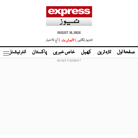
AUGUST 10, 2026
اشتہار لگائیں |
لائیو ٹی وی
| آج کا اخبار
صفحۂ اول
تازہ ترین
کھیل
خاص خبریں
پاکستان
انٹر نیشنل
ٹا