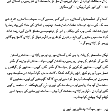
آزادی صحافت اور آزادی اظہار کے بنیادی حق کی ضمانت دی گئی ہے۔ پاکستان کے
1973 کے آئین کے آرٹیکل 19 کے مطابق :
''اسلام کی عظمت یا پاکستان یا اس کے کسی حصے کی سالمیت، سلامتی یا دفاع، غیر
ممالک کے ساتھ دوستانہ تعلقات، امن عامہ، تہذیب یا اخلاق کے مفاد کے پیش نظر یا
توہین عدالت، کسی جرم کے ارتکاب یا اس کی ترغیب سے متعلق قانون کے ذریعہ عائد
کردہ مناسب پابندیوں کے تابع، ہر شہری کو تقریر اور اظہارِ خیال کی آزادی کا حق ہوگا اور
پریس کی آزادی ہوگی۔''
لیکن بدقسمتی کی بات یہ ہے کہ پاکستان میں ہر دور میں آزادیٔ صحافت پر قدغن
لگانے کی کوشش کی جاتی رہی ہے۔ یہ قدغن کبھی سیاہ صحافتی قوانین بناکر لگائی
گئی، کبھی صحافیوں کو کوڑوں کی سزا سنا کر لگائی گئی، کبھی صحافیوں کی گرفتاریاں
عمل میں آئیں تو کبھی انھیں ٹارگٹ کلنگ کا نشانہ بنایا گیا۔ آمرانہ دورِ حکومت ہو یا
جمہوری دورِ حکومت، آوازِ حق کو دبانے اور سچ کا گلا گھونٹنے کے لیے صحافیوں کا
استحصال کیا جاتا رہا ہے اور اس مقصد کے لیے ہر طرح کے ہتھکنڈے استعمال کیے
گئے اور آزادی اظہار اور آزادی صحافت کی آئینی ضمانت دیے جانے کے باوجود اسے
کھلم کھلا چیلنج کیا جاتا رہا۔
پہرے ہیں خیالات پہ تالے ہیں لبوں پر