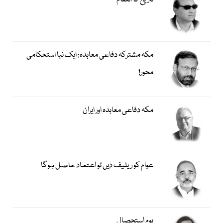
تاریخ کا انتقام
مکہ مشترکہ دفاعی معاہدہ: ایک نیا استحکامی
محور!
مکہ دفاعی معاہدہ اور ایران
عوام کو ریلیف دیں تو اعتماد حاصل ہوگا
یوم استحصال