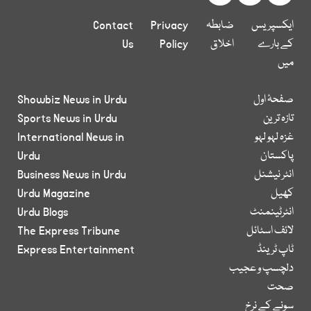
ایکسپریس
ضابطہ
Privacy
Contact
کے بارے
اخلاق
Policy
Us
میں
صفحۂ اول
Showbiz News in Urdu
تازہ ترین
Sports News in Urdu
غزہ لہو لہو
International News in
پاکستان
Urdu
انٹر نیشنل
Business News in Urdu
کھیل
Urdu Magazine
انٹرٹینمنٹ
Urdu Blogs
لائف اسٹائل
The Express Tribune
ٹاپ ٹرینڈ
Express Entertainment
دلچسپ و عجیب
صحت
سونے کے نرخ