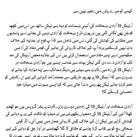
کہنے کو میرے پاؤں میں زنجیر نہیں ہے
آرٹیکل 19 آزادی صحافت کی آئینی ضمانت تو دیتا ہے لیکن ساتھ ہی اس میں کچھ
قدغن بھی لگائی گئی ہیں اور پوری طرح صحافت کو آزادی دینے کی بجائے اسے پابندیوں
میں جکڑنے کی کوشش کی گئی۔ اس میں شامل ہے کہ آپ فوج اور عدلیہ کے خلاف
بات نہیں کرسکتے ورنہ آپ کے خلاف کارروائی کی جائے گی، قومی مفاد کی آڑ میں
حکومتیں اسے اپنے مفاد میں استعمال کرتی ہیں اس کے علاوہ محض آرٹیکل کی حد
تک تو آزادی دے دی گئی لیکن بہت سے عناصر ایسے ہیں جو آزادیٔ صحافت اور
آرٹیکل 19 کی راہ میں رکاوٹ بنے ہوئے ہیں۔دیگر ممالک سے اپنا موازنہ کیا جائے تو
ضروری ہے کہ آرٹیکل 19 پر بھرپور طریقے سے عملدرآمد کروانے کے لیے ان رکاوٹوں کو
ختم کردیا جائے لیکن پھر وہی بات آجاتی ہے کہ کیا ایسی صورت میں میڈیا خود
احتسابی کرسکے گا؟
آزادیٔ صحافت اور آرٹیکل 19 کی راہ میں دوسری بڑی رکاوٹ پریشر گروپس ہیں جو کھلم
کھلا آئین کے آرٹیکل 19 کی دھجیاں بکھیرتے ہیں اور میڈیا کو طاقت کے زور پر دبانے کی
کوشش کرتے ہیں لیکن ان کے خلاف کوئی کارروائی عمل میں نہیں آتی۔ اگر کوئی
صحافی سچ کو بے نقاب کرنا چاہے تو حقائق کا گلا گھونٹنے اور آواز حق کو دبانے کے لیے
اسے اُٹھا لیا جاتا ہے، یا اس کے بچوں کو غائب کروا دیا جاتا ہے۔ غرض ایسی عبرت کا