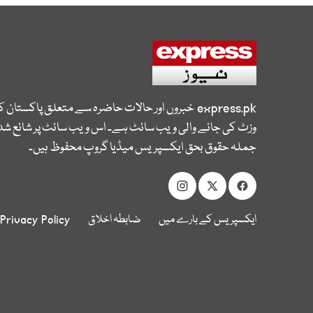
express.pk
خبروں اور حالات حاضرہ سے متعلق پاکستان 
وزٹ کی جانے والی ویب سائٹ ہے۔ اس ویب سائٹ پر شائع شدہ
جملہ حقوق بحق ایکسپریس میڈیا گروپ محفوظ ہیں۔
ایکسپریس کے بارے میں
ضابطہ اخلاق
Privacy Policy