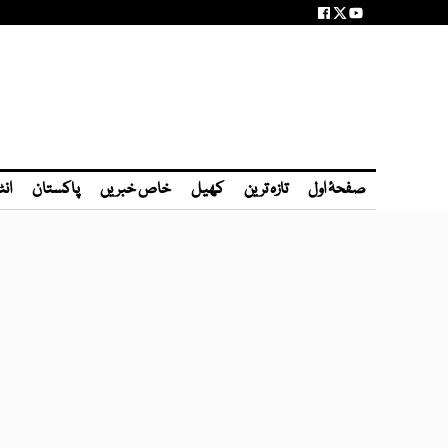
صفحۂ اول
تازہ ترین
کھیل
خاص خبریں
پاکستان
انٹ