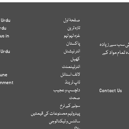
صفحۂ اول
 Urdu
تازہ ترین
rdu
غزہ لہو لہو
ws in
پاکستان
کی سب سے زیادہ
انٹر نیشنل
 Urdu
 تمام مواد کے
کھیل
انٹرٹینمنٹ
لائف اسٹائل
bune
ٹاپ ٹرینڈ
inment
دلچسپ و عجیب
Contact Us
صحت
سونے کے نرخ
پیٹرولیم مصنوعات کی قیمتیں
سائنس و ٹیکنالوجی