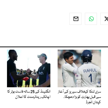
سری لنکا کیخلاف سیریز کے آغاز
انگلینڈ کے 25 سالہ فاسٹ بولر کا
سے قبل بھارت کو بڑا دھچکا،
اچانک ریٹائرمنٹ کا اعلان
کپتان انجرڈ