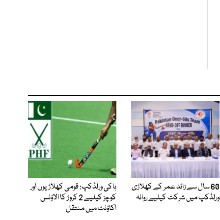
60 سال سے زائد عمر کے کھلاڑی
ہاکی ورلڈکپ: قومی کھلاڑیوں اور
ورلڈکپ میں شرکت کیلیے روانہ
کوچز کیلیے 2 کروڑ کا الاؤنس
اکاؤنٹ میں منتقل