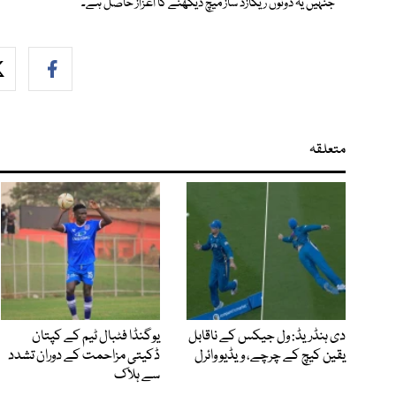
جنہیں یہ دونوں ریکازڈ ساز میچ دیکھنے کا اعزاز حاصل ہے۔
متعلقہ
دی ہنڈریڈ: ول جیکس کے ناقابل
یوگنڈا فٹبال ٹیم کے کپتان
یقین کیچ کے چرچے، ویڈیو وائرل
ڈکیتی مزاحمت کے دوران تشدد
سے ہلاک