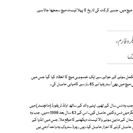
ے ٹیسٹ میچ میں، جسے کرکٹ کی تاریخ کا پہلا ٹیسٹ میچ سمجھا جاتا ہے،
و سال مکمل ہونے کے حوالے سے ایک خصوصی میچ کا انعقاد کیا گیا جس میں
ا نے 45 رنز سے کامیابی حاصل کی۔
یک فنانس کنسلٹینسی کی کمپنی سے وابستہ ہیں۔ 1956ء میں، جب وہ دس سال کے تھے، اپنے والد کے ساتھ اولڈ ٹریفورڈ (مانچسٹر) میں
ایشز سیریز کا میچ دیکھنے گئے، جس میں انگلینڈ کے بائولر جم لیکر نے ایک اننگز میں دس وکٹیں حاصل کیں۔ اس کے 43 سال بعد 1998ء میں، جب وہ
کستان کے مابین ہونے والا ٹیسٹ دیکھنے کا موقع ملا، جس میں انڈیا کے
حاصل کرنے کا اعزاز حاصل کیا۔ یوں رچرڈ سٹروک وہ واحد آدمی ہیں