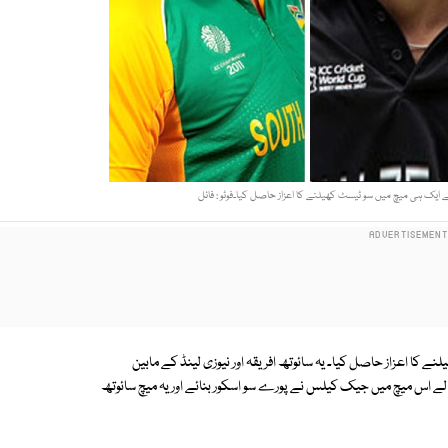
یک ہی میچ میں سو ٹیسٹ کھیلنے کا اعزاز حاصل کیا۔فوٹو : فائل
ا اعزاز حاصل کیا۔ یہ سائوتھ افریقہ اور نیوزی لینڈ کے مابین
 والے اس میچ میں جیک کیلس نے پورے سو اسکور بنائے اور یہ میچ سائوتھ