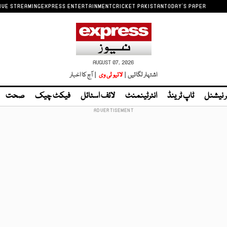
IVE STREAMING
EXPRESS ENTERTAINMENT
CRICKET PAKISTAN
TODAY'S PAPER
AUGUST 07, 2026
اشتہار لگائیں |
لائیو ٹی وی
| آج کا اخبار
ر نیشنل
ٹاپ ٹرینڈ
انٹرٹینمنٹ
لائف اسٹائل
فیکٹ چیک
صحت