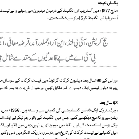
یکساں نتیجہ
مارچ 1877ء میں آسٹریلیا اور انگلینڈ کے درمیان میلبورن میں ہونے وال
آسٹریلیا نے انگلینڈ کو 45 رنز سے شکست دی۔
اور اس کے 100سال بعد میلبورن کرکٹ گرائونڈ میں ٹیسٹ کرکٹ کے س
پھر یہ دونوں ٹیمیں ایک دوسرے کے مقابل تھیں اور حیران کن بات یہ ہے کہ اس میچ میں بھی آسٹریلی
43 سال بعد
رچرڈ سٹروک ا
ایک بزنس اسائنمنٹ کے لیے انڈیا میں موجود تھے، انہیں دہلی میں انڈیا اور پا
انیل کمبلے نے ٹیسٹ کرکٹ کی تاریخ میں دوسری بار ایک اننگز میں دس وکٹیں 