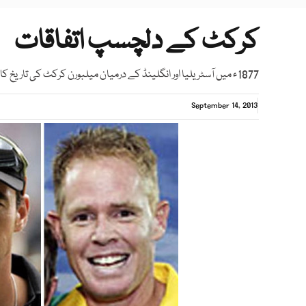
کرکٹ کے دلچسپ اتفاقات
1877ء میں آسٹریلیا اور انگلینڈ کے درمیان میلبورن کرکٹ کی تاریخ کا پہلا ٹیسٹ میچ کھیلا گیا۔
September 14, 2013