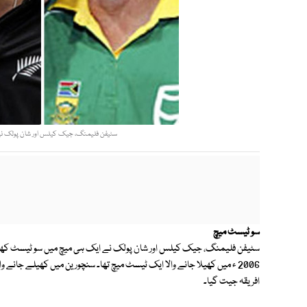
سٹیفن فلیمنگ، جیک کیلس اور شان پولک نے ا
سو ٹیسٹ میچ
سٹیفن فلیمنگ، جیک کیلس اور شان پولک نے ایک ہی میچ میں سو ٹیسٹ کھیلنے ک
2006 ء میں کھیلا جانے والا ایک ٹیسٹ میچ تھا۔ سنچورین میں کھیلے جانے
افریقہ جیت گیا۔