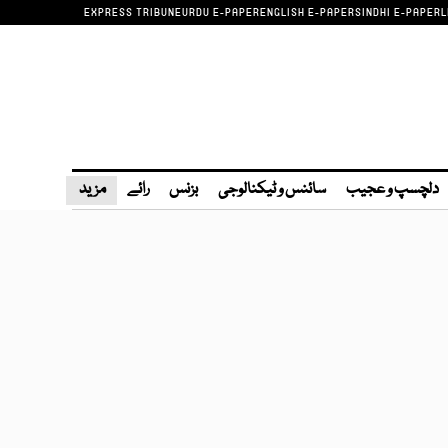
EXPRESS TRIBUNE
URDU E-PAPER
ENGLISH E-PAPER
SINDHI E-PAPER
L
دلچسپ و عجیب
سائنس و ٹیکنالوجی
بزنس
رائے
مزید