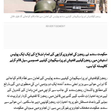
رینجرزکوتفتیش اور پراسیکیوشن کیلیے سندھ پولیس کے تعاون سے نظام قائم کیاجائے گا۔ فوٹو : فائل
حکومت سندھ نے رینجرز کی تجاویزپرکراچی کے تمام اضلاع کے ایک ایک پولیس
اسٹیشن میں رینجرزکیلیے تفتیش اورپراسیکیوشن کیلیے خصوصی سیل قائم کرنے
کافیصلہ کیا ہے۔
رینجرزکوتفتیش اور پراسیکیوشن کیلیے سندھ پولیس کے تعاون سے نظام قائم کیاجائے
گا اوراس حوالے سے وزیر اعلیٰ سندھ آئندہ ایک دو روزمیں اس کی منظوری دیں گے۔ذرائع
کے مطابق پاکستان رینجرزسندھ کی جانب سے کراچی میں امن وامان کے کنٹرول کے
لیے مزیداختیارات طلب کیے گئے ہیں،قانون میں رینجرز کا تفتیشی کردار اورتربیت نہ
ہونے کے باعث مستقل طور پر یہ اختیارات رینجرزکونہیں دیے جاسکتے ، اس حوالے سے
سندھ حکومت مختلف تجاویزپرغورکرر ہی ہے، ان تجاویز میں صوبائی حکومت