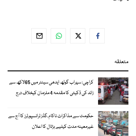
متعلقہ
کراچی: سہراب گوٹھ ایدھی سینٹر میں 65لاکھ سے
زائد کی ڈکیتی کا مقدمہ 4 ملزمان کیخلاف درج
حکومت سے مذاکرات ناکام،گڈز ٹرانسپورٹرز کا آج سے
غیرمعینہ مدت کیلیے ہڑتال کا اعلان