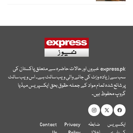
express.pk
خبروں اور حالات حاضرہ سے متعلق پاکستان کی
سب سے زیادہ وزٹ کی جانے والی ویب سائٹ ہے۔ اس ویب سائٹ
پر شائع شدہ تمام مواد کے جملہ حقوق بحق ایکسپریس میڈیا
گروپ محفوظ ہیں۔
ایکسپریس
ضابطہ
Privacy
Contact
کے بارے
اخلاق
Policy
Us