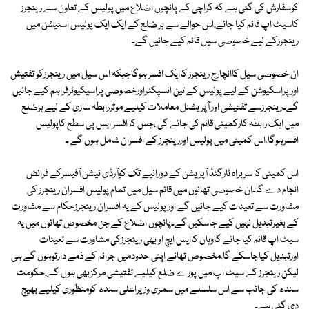
کوسفارش کی گئی ہے کہ کراچی کے پانچوں اضلاع میں پولیس کے تعاون سے رینجرز
کاسیٹ اپ قائم کیا جائے،اس حوالے سے ہر ضلع کے ایک ایک پولیس اسٹیشن میں
رینجرزکے لیے خصوصی سیل قائم کیے جائیں گے۔
ان خصوصی سیل کاانچارج رینجرز کاایک افسر ہوگاجبکہ اس سیل میں رینجرزکو تفتیش
اور پراسکیوشن کے لیے پولیس کے تین انسپکٹراورخصوصی پراسیکیوٹرفراہم کیے جائیں
گے۔رینجرزسے تفتیشی اور آپریشنل معاملات کیلیے موثررابطہ سازی کے لیے ہرضلع
میں ایک رابطہ کارکمیٹی قائم کی جائے گی ،جس کا افسر ایس پی سطح کاپولیس
افسرہوگا،اس کمیٹی میں پولیس اوررینجرز کے افسران شامل ہوں گے ۔
اس کمیٹی کا سربراہ ٹارگٹڈ آپریشن کے دورانیے تک کوآرڈی نیشن آفیسرکے فرائض
انجام دے گا۔ان خصوصی تھانوں میں قائم سیل میں تمام پولیس افسران رینجرز کی
مشاورت سے تعینات کیے جائیں گے اور پولیس کے یہ افسران رینجرزحکام سے مشاورت
کے بغیرتبدیل نہیں کیے جاسکیں گے۔پانچوں اضلاع کے جن مخصوص تھانوں میں یہ
سیٹ اپ قائم کیا جائے گاوہاں کاایس ایچ او بھی رینجرزکی مشاورت سے تعینات
اورتبدیل کیاجاسکے گا،مخصوص تھانے اپنی حدودمیں جرائم کے ذمے دارتوہوں گے ہی
لیکن رینجرز کے سیٹ اپ میں پورے ضلع کیلیے تفتیشی مرکزبھی ہوں گے،حکومت
سندھ کی جانب سے اس سلسلے میں سمری وزیراعلی سندھ کومنظوری کیلیے بھیج
دی گئی ہے۔