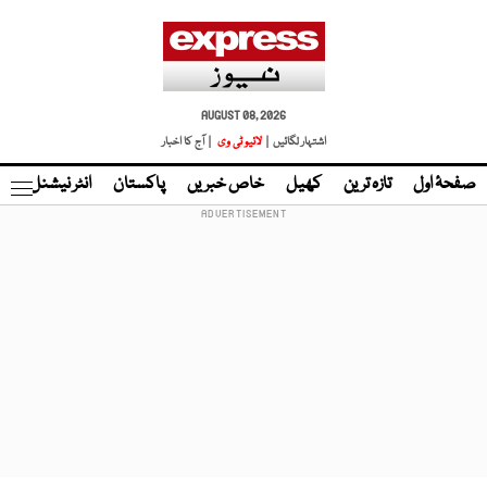
AUGUST 08, 2026
اشتہار لگائیں |
لائیو ٹی وی
| آج کا اخبار
صفحۂ اول
تازہ ترین
کھیل
خاص خبریں
پاکستان
انٹر نیشنل
ٹا