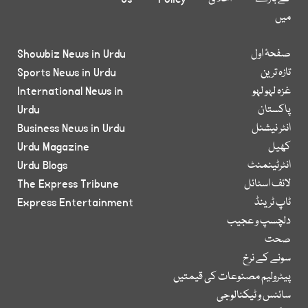
میں
صفحۂ اول
Showbiz News in Urdu
تازہ ترین
Sports News in Urdu
غزہ لہو لہو
International News in
پاکستان
Urdu
انٹر نیشنل
Business News in Urdu
کھیل
Urdu Magazine
انٹرٹینمنٹ
Urdu Blogs
لائف اسٹائل
The Express Tribune
ٹاپ ٹرینڈ
Express Entertainment
دلچسپ و عجیب
صحت
سونے کے نرخ
پیٹرولیم مصنوعات کی قیمتیں
سائنس و ٹیکنالوجی