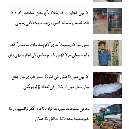
کراچی: تجاوزات کے خلاف آپریشن، مشتعل افراد کا
انتظامیہ پر حملہ، ایس ایچ او سمیت کئی زخمی
میر رضا کے مبینہ آخری آڈیو پیغامات سامنے آگئے،
رقم وصولی اور لاکھوں کے چیکس کی تجاویز بھی دیں
کراچی میں ڈاکوؤں کی فائرنگ سے شہری جاں بحق،
رواں سال میں اب تک کی تعداد 46 ہوگئی
وفاقی حکومت سے مذاکرات ناکام، گڈز ٹرانسپورٹرز کا
غیرمعینہ مدت تک ہڑتال کا اعلان