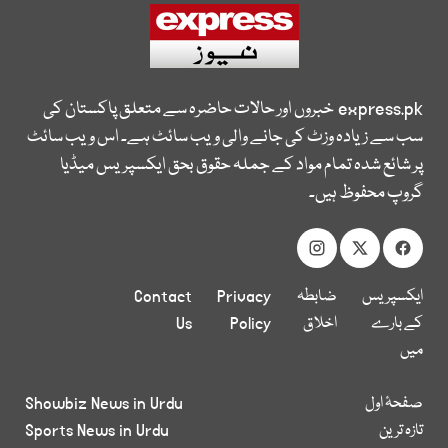
express.pk
خبروں اور حالات حاضرہ سے متعلق پاکستان کی
سب سے زیادہ وزٹ کی جانے والی ویب سائٹ ہے۔ اس ویب سائٹ
پر شائع شدہ تمام مواد کے جملہ حقوق بحق ایکسپریس میڈیا
گروپ محفوظ ہیں۔
ایکسپریس
ضابطہ
Privacy
Contact
کے بارے
اخلاق
Policy
Us
میں
صفحۂ اول
Showbiz News in Urdu
تازہ ترین
Sports News in Urdu