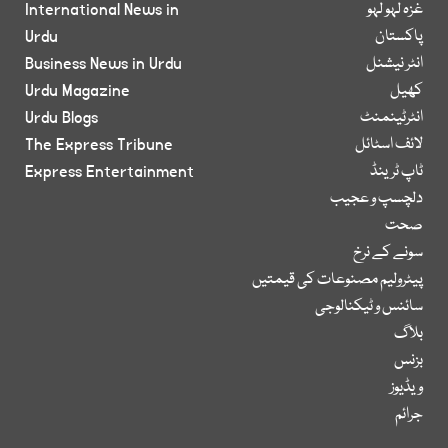
غزہ لہو لہو
International News in
پاکستان
Urdu
انٹر نیشنل
Business News in Urdu
کھیل
Urdu Magazine
انٹرٹینمنٹ
Urdu Blogs
لائف اسٹائل
The Express Tribune
ٹاپ ٹرینڈ
Express Entertainment
دلچسپ و عجیب
صحت
سونے کے نرخ
پیٹرولیم مصنوعات کی قیمتیں
سائنس و ٹیکنالوجی
بلاگ
بزنس
ویڈیوز
جرائم