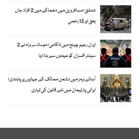
دمشق؛ مسافر وین میں دھماکے میں 2 افراد جاں
بحق اور 13 زخمی
ایران رجیم چینج میں ناکامی؛ موساد سربراہ نے 2
سینئر افسران کو عہدوں سے ہٹا دیا
آبنائے ہرمز میں دشمن ممالک کے جہازوں پر پابندی؛
ایرانی پارلیمان میں نئے قانون کی تیاری