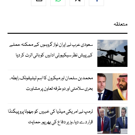
متعلقہ
سعودی عرب نے ایران نواز گروہوں کے ممکنہ حملے
کے پیش نظر سیکیورٹی اداروں کو ہائی الرٹ کر دیا
محمد بن سلمان اور میکرون کا اہم ٹیلیفونک رابطہ،
بحری سلامتی اور دو طرفہ تعاون پر مشاورت
ٹرمپ نے امریکی میڈیا کی خبروں کو جھوٹا پروپیگنڈا
قرار دے دیا، وزیر دفاع کی بھرپور حمایت