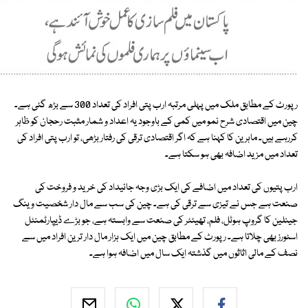
رپورٹ کے مطابق ملک میں پہلی مرتبہ ارب پتی افراد کی تعداد 300 سے بڑھ گئی ہے۔
چین میں اقتصادی شرح نمو میں کمی کے باوجود یہ اعداد و شمار مثبت رحجان کو ظاہر
کررہے ہیں۔ ماہرین کا کہنا ہے کہ اگر اقتصادی ترقی کی رفتار بڑھی، تو ارب پتی افراد کی
تعداد میں مزید اضافہ بھی ہو سکتا ہے۔
ارب پتیوں کی تعداد میں اضافے کی ایک بڑی وجہ جائیداد کی خرید و فروخت کی
صنعت ہے جس نے تیزی سے ترقی کی ہے۔ چین کی سب سے مال دار شخصیت وینگ
جینلین کا گروپ ہوٹل، فلم، تھیئٹر کی صنعت سے وابستہ ہے، جو بڑے ڈیپارٹمنٹل
اسٹورز بھی چلاتا ہے۔ رپورٹ کے مطابق چین میں ایک ہزار مال دار ترین افراد میں سے
نصف کے مالی اثاثوں میں گذشتہ ایک سال میں اضافہ ہوا ہے۔