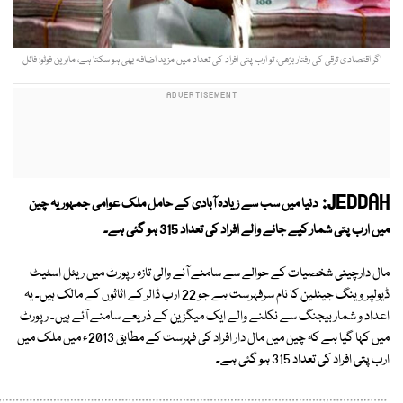
اگر اقتصادی ترقی کی رفتار بڑھی، تو ارب پتی افراد کی تعداد میں مزید اضافہ بھی ہو سکتا ہے، ماہرین فوٹو: فائل
JEDDAH:
دنیا میں سب سے زیادہ آبادی کے حامل ملک عوامی جمہوریہ چین
میں ارب پتی شمار کیے جانے والے افراد کی تعداد 315 ہو گئی ہے۔
مال دارچینی شخصیات کے حوالے سے سامنے آنے والی تازہ رپورٹ میں ریئل اسٹیٹ
ڈیولپر وینگ جینلین کا نام سرفہرست ہے جو 22 ارب ڈالر کے اثاثوں کے مالک ہیں۔ یہ
اعداد و شمار بیجنگ سے نکلنے والے ایک میگزین کے ذریعے سامنے آئے ہیں۔ رپورٹ
میں کہا گیا ہے کہ چین میں مال دار افراد کی فہرست کے مطابق 2013ء میں ملک میں
ارب پتی افراد کی تعداد 315 ہو گئی ہے۔