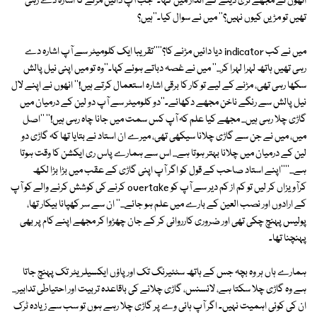
انھوں نے مجھے تڑی دینے کے انداز میں کہا۔''جب آپ دائیں مڑنے کا اشارہ دے رہی
تھیں تو مڑیں کیوں نہیں؟'' میں نے سوال کیا۔''ہیں؟
میں نے کب indicator دیا دائیں مڑنے کا؟''''تقریبا ایک کلومیٹر سے آپ اشارہ دے
رہی تھیں ہاتھ لہرا لہرا کر...'' میں نے غصہ دباتے ہوئے کہا۔''وہ تو میں اپنی نیل پالش
سکھا رہی تھی، مڑنے کے لیے تو کار کا برقی اشارہ استعمال کرتے ہیں!'' انھوں نے اپنے لال
نیل پالش سے رنگے ناخن مجھے دکھائے۔''دو کلومیٹر سے آپ دو لین کے درمیان میں
گاڑی چلا رہی ہیں... مجھے کیا علم کہ آپ کس سمت میں جانا چاہ رہی ہیں!'' ''اصل
میں، میں نے جن سے گاڑی چلانا سیکھی تھی، میرے ان استاد نے بتایا تھا کہ گاڑی دو
لین کے درمیان میں چلانا بہتر ہوتا ہے... اس سے ہمارے پاس ری ایکشن کا وقت ہوتا
ہے...''''اپنے استاد صاحب کے قول کو اگر آپ اپنی گاڑی کے عقب میں بڑا بڑا لکھ
کرآویزاں کر لیں تو کم از کم دیر سے آپ کو overtake کرنے کی کوشش کرنے والے کو آپ
کے ارادوں اور نصب العین کے بارے میں علم ہو جائے...'' ان سے سر کھپانا بیکار تھا،
پولیس پہنچ چکی تھی اور ضروری کارروائی کر کے جان چھڑوا کر مجھے اپنے کام پر بھی
پہنچنا تھا۔
ہمارے ہاں ہر وہ بچہ جس کے ہاتھ سٹئیرنگ تک اور پاؤں ایکسیلریٹر تک پہنچ جاتا
ہے وہ گاڑی چلا سکتا ہے، لائسنس، گاڑی چلانے کی باقاعدہ تربیت اور احتیاطی تدابیر...
ان کی کوئی اہمیت نہیں۔ اگر آپ ہائی وے پر گاڑی چلا رہے ہوں تو سب سے زیادہ ٹرک