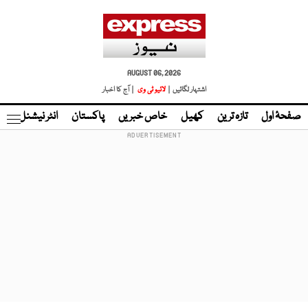
AUGUST 06, 2026
اشتہار لگائیں |
لائیو ٹی وی
| آج کا اخبار
صفحۂ اول
تازہ ترین
کھیل
خاص خبریں
پاکستان
انٹر نیشنل
ٹا