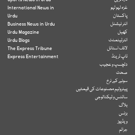
غزہ لہو لہو
International News in
پاکستان
Urdu
انٹر نیشنل
Business News in Urdu
کھیل
Urdu Magazine
انٹرٹینمنٹ
Urdu Blogs
لائف اسٹائل
The Express Tribune
ٹاپ ٹرینڈ
Express Entertainment
دلچسپ و عجیب
صحت
سونے کے نرخ
پیٹرولیم مصنوعات کی قیمتیں
سائنس و ٹیکنالوجی
بلاگ
بزنس
ویڈیوز
جرائم