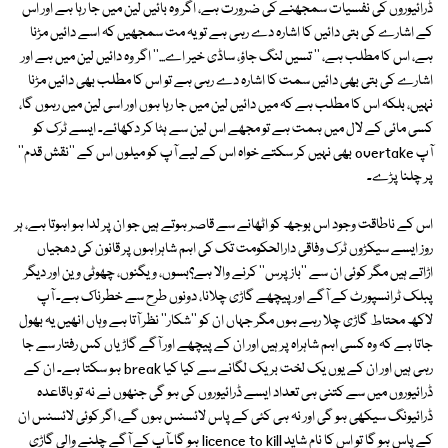
ڈرائیوروں کی نفسیات سمجھنے کی ضرورت ہے، اگر وہ بائیں لین میں جا رہا ہے اور اس
کے اشارے کی بتی دائیں کا اشارہ دے رہی ہے تو یہ مت سمجھیں کہ اسے دائیں مڑنا
ہے، اس کا مطلب ہے، '' تسیں لنگ جاؤ، ساڈی خیر اے...'' اگر وہ دائیں لین میں ہے اور
اشارے کی بتی بھی دائیں سمت کا اشارہ دے رہی ہے تو اس کا مطلب بھی دائیں مڑنا
نہیں، بلکہ اس کا مطلب ہے کہ میں دائیں لین میں جا رہا ہوں اور اسی لین میں رہوں گا،
کسی مائی کے لال میں ہمت ہے تو مجھے اس لین سے ہٹا کر دکھائے۔ ایسے ٹرک کو
آپ overtake بھی نہیں کر سکتے خواہ اس کے لیے آپ کو میلوں اس کے ''نقش قدم''
پر چلنا پڑے۔
اس کے ناطاقت وجود اس بوجھ کو اٹھانے سے قاصر ہوتے ہیں جو ان پر لدا ہو اہوتا ہے، ہر
روز ایسے سیکڑوں ٹرک وفاقی دارالحکومت تک کی اہم شاہراہوں پر قانون کی دھجیاں
اڑاتے ہیں مگر کوئی ان سے ''باز پرس'' کرنے والا ہے؟بسوں، ویگنوں، چھوٹی وین اور دیگر
پبلک ٹرانسپورٹ کے آگے اور پیچھے گاڑی چلانا، دونوں طرح سے خطرناک ہے۔ آپ
لاکھ محتاط گاڑی چلا رہے ہوں مگر جہاں ان کو ''شکار'' نظر آتا ہے وہاں انھیں یہ بھول
جاتا ہے کہ وہ کسی اہم شاہراہ پر ہیں اور ان کے پیچھے اور آگے گاڑیاں کس رفتار سے جا
رہی ہیں اور ان کے یوں یک لخت بریک لگانے سے کیا کیا break ہو سکتا ہے۔ ان کے
ڈرائیوروں میں سے کتنی ہی تعداد ایسے ڈرائیوروں کی ہو گی جنھوں نے نہ تو باقاعدہ
ڈرائیونگ سیکھی ہو گی اور نہ ہی کئی کے پاس لائسنس ہوں گے، اگر کوئی لائسنس ان
کے پاس ہو گا تو اس کا نام شاید licence to kill ہو گا۔آپ کے آگے چلنے والی گاڑی