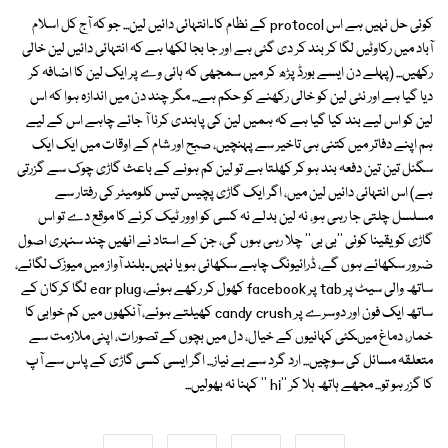
کوئی حل نہیں ہے اس protocol کے نظام کا۔انتہائی دائیں لین... جو کہ آج کل اسلام
آباد میں رکاوٹیں لگا کر بند کر دی گئی ہے اور جا بجا لکھا ہے کہ انتہائی دائیں لین خالی
رکھیں... (پہلے دن ایسے بورڈ پڑھ کر میں سمجھی کہ ہائی وے پر ایک لین کا اضافہ کر
دیا گیا ہے اور نئی لین کو خالی رکھنے کو حکم ہے... مگر چند دن میں اندازہ ہوا کہ اس
لین کو اس لیے بند کیا گیا ہے کہ ہمیں لین کی پابندی کرنا آ جائے چاہے اس کے لیے
ہم اپنے دفاتر میں کتنی ہی تاخیر سے پہنچیں، صبح اور شام کے اوقات میں ایک ایک
سگنل تین تین دفعہ بند ہو کر کھلتا ہے تو لین کم ہونے کے باعث گاڑی چوک سے گزرتی
ہے) اس انتہائی دائیں لین میں، اگر ایک گاڑی پچیس تیس کلومیٹر کی رفتار سے
مسلسل چلتی جا رہی ہو، نہ لین بدلے نہ کسی کو اوور ٹیک کرنے کا موقع دے تو اس
گاڑی کو یقینا کوئی ''بی بی'' چلا رہی ہوں گی، جن کے استاد نے انھیں چند سنہری اصول
ضرور سکھائے ہوں گے، ڈرائیونگ چاہے سکھائی ہو یا نہیں۔بلند آواز میں میوزک لگائے،
ساتھ والی سیٹ پر tab پر facebook کھول کر رکھے ہوئے، ear plug لگا کرکان کے
ساتھ ایک فون اور دوسرے پر candy crush کھیلتے ہوئے، آنکھوں میں کم خوابی کا
خمار، دماغ میںکئی کہانیوں کے خیال، دل میں بچوں کے تصورات، اپنی ملازمت سے
متعلقہ مسائل کی سوچیں... ارد گرد سے بے نیاز... اگر ایسی کسی گاڑی کے پاس سے آپ
کا گزر ہو تو... مجھے ہاتھ ہلا کر ''hi '' کہنا نہ بھولیں...