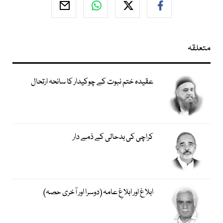
متعلقہ
عقیدہ ختم نبوت کے چوکیدار کا سانحہ ارتحال
کراچی کی بدحالی کے ذمے دار
ابلاغ اور ابلاغِ عامہ (دوسرا اور آخری حصہ)