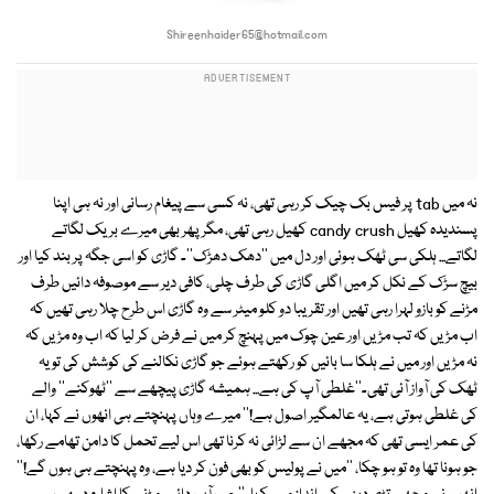
Shireenhaider65@hotmail.com
نہ میں tab پر فیس بک چیک کر رہی تھی، نہ کسی سے پیغام رسانی اور نہ ہی اپنا
پسندیدہ کھیل candy crush کھیل رہی تھی، مگر پھر بھی میرے بریک لگاتے
لگاتے... ہلکی سی ٹھک ہوئی اور دل میں ''دھک دھڑک''۔ گاڑی کو اسی جگہ پر بند کیا اور
بیچ سڑک کے نکل کر میں اگلی گاڑی کی طرف چلی، کافی دیر سے موصوفہ دائیں طرف
مڑنے کو بازو لہرا رہی تھیں اور تقریبا دو کلو میٹر سے وہ گاڑی اس طرح چلا رہی تھیں کہ
اب مڑیں کہ تب مڑیں اور عین چوک میں پہنچ کر میں نے فرض کر لیا کہ اب وہ مڑیں کہ
نہ مڑیں اور میں نے ہلکا سا بائیں کو رکھتے ہوئے جو گاڑی نکالنے کی کوشش کی تو یہ
ٹھک کی آواز آئی تھی۔''غلطی آپ کی ہے... ہمیشہ گاڑی پیچھے سے ''ٹھوکنے'' والے
کی غلطی ہوتی ہے، یہ عالمگیر اصول ہے!'' میرے وہاں پہنچتے ہی انھوں نے کہا، ان
کی عمر ایسی تھی کہ مجھے ان سے لڑائی نہ کرنا تھی اس لیے تحمل کا دامن تھامے رکھا،
جو ہونا تھا وہ تو ہو چکا، ''میں نے پولیس کو بھی فون کر دیا ہے، وہ پہنچتے ہی ہوں گے!''