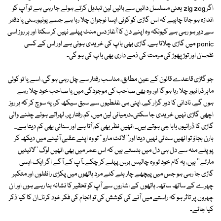
اگر zig zag یعنی مسلسل دائیں سے بائیں لین تبدیل کرتے ہوئے جا رہی ہے تو آپ کو
اندازہ ہو جانا چاہیے کہ اس گاڑی کو کوئی ایسا نوجوان چلا رہا ہے جسے یونیورسٹی یا دفتر
سے دیر ہو رہی ہے کیونکہ وہ اپنے دن کا آغاز دس منٹ پہلے نہیں کر سکتا اور ہر روز اسی
panic میں گاڑی چلاتا ہے، گاڑی بھی باپ کی خریدی ہوئی ہے اور اس کے کسی
نقصان اور توڑ پھوڑ کی مرمت کی ذمے داری بھی باپ کی ہو گی۔
جو گاڑی قاعدے قانون کے عین مطابق، مناسب رفتار سے چل رہی ہو گی، اسے یا تو کوئی
ماہر ڈرائیور چلا رہا ہو گا اور وہ بھی صاحب کی موجودگی میں یا صاحب خود چلا رہے
ہوں گے، نادانی کا دور گزار کے، اپنی ہی غلطیوں سے سبق سیکھ کر، یہ سوچ کر کہ ہر روز
اچھی گاڑی نہیں خریدی جا سکتی۔درمیانی لین میں، کم رفتار پر، لہراتے ہوئے چلنے والی
گاڑی کا ڈرائیور، بابا جی ہوتے ہیں... انھیں نظر بھی کم آتا ہے اور سنائی بھی کم دیتا ہے...
ہارن بجاؤ تو انھیں سنائی نہیں دیتا اور'' لائٹ مارو'' تو وہ اپنے عقبی آئینے میں دیکھ کر
پوپلے منہ سے دل ہی دل میں ہنستے ہیں کہ اس عمر میں بھی انھیں لوگ ''لائیٹیں
مارتے'' ہیں، یہ کام خود تو وہ چالیس برس پہلے کر چکے۔آپ کے آگے اگر ایک ایسی
گاڑی جا رہی ہو جس میں پیچھے چار ہٹے کٹے مرد ہاتھوں میں پکڑی رائفلوں اور متکبر
چہرے کے ساتھ ساتھ، ہاتھوں کے اشاروں سے آپ کو تحقیر کا نشانہ بنا رہے ہوں اور ان
چہروں پر تاثر ہو کہ راستے میں آنے کی کوشش کی تو انجام کی فکر خود کرنا...ان کا کیا ذکر
کیا جائے۔