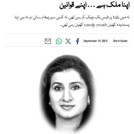
اپنا ملک ہے … اپنے قوانین
نہ میں tab پر فیس بک چیک کر رہی تھی، نہ کسی سے پیغام رسانی اور نہ ہی اپنا
پسندیدہ کھیل candy crush کھیل رہی تھی۔
September 14, 2013
Shirin Hyder