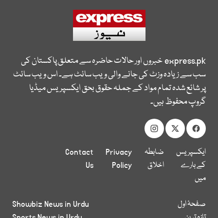
express.pk
خبروں اور حالات حاضرہ سے متعلق پاکستان کی
سب سے زیادہ وزٹ کی جانے والی ویب سائٹ ہے۔ اس ویب سائٹ
پر شائع شدہ تمام مواد کے جملہ حقوق بحق ایکسپریس میڈیا
گروپ محفوظ ہیں۔
ایکسپریس
ضابطہ
Privacy
Contact
کے بارے
اخلاق
Policy
Us
میں
صفحۂ اول
Showbiz News in Urdu
تازہ ترین
Sports News in Urdu