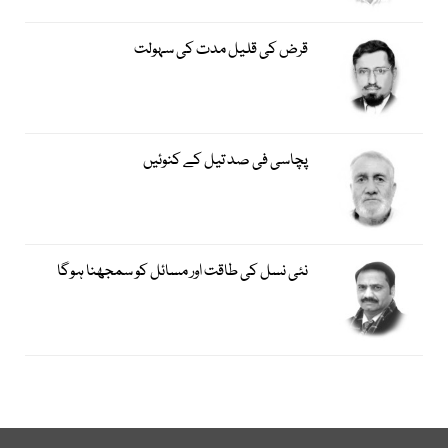
قرض کی قلیل مدت کی سہولت
پچاسی فی صد تیل کے کنوئیں
نئی نسل کی طاقت اور مسائل کو سمجھنا ہوگا