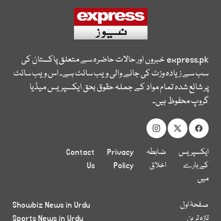
express.pk
خبروں اور حالات حاضرہ سے متعلق پاکستان کی
سب سے زیادہ وزٹ کی جانے والی ویب سائٹ ہے۔ اس ویب سائٹ
پر شائع شدہ تمام مواد کے جملہ حقوق بحق ایکسپریس میڈیا
گروپ محفوظ ہیں۔
ایکسپریس
ضابطہ
Privacy
Contact
کے بارے
اخلاق
Policy
Us
میں
صفحۂ اول
Showbiz News in Urdu
تازہ ترین
Sports News in Urdu