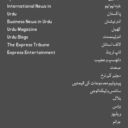
غزہ لہو لہو
International News in
پاکستان
Urdu
انٹر نیشنل
Business News in Urdu
کھیل
Urdu Magazine
انٹرٹینمنٹ
Urdu Blogs
لائف اسٹائل
The Express Tribune
ٹاپ ٹرینڈ
Express Entertainment
دلچسپ و عجیب
صحت
سونے کے نرخ
پیٹرولیم مصنوعات کی قیمتیں
سائنس و ٹیکنالوجی
بلاگ
بزنس
ویڈیوز
جرائم