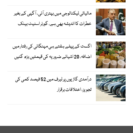
مالیاتی ٹیکنالوجی میں بہتری آئی، آگہی کے بغیر
خطرات کا اندیشہ بھی ہے، گورنر اسٹیٹ بینک
اگست کے پہلے ہفتے ہی مہنگائی کی رفتار میں
اضافہ، 20 اشیائے ضروریہ کی قیمتیں بڑھ گئیں
درآمدی گاڑیوں پر ٹیرف میں 52 فیصد کمی کی
تجویز، اختلافات برقرار