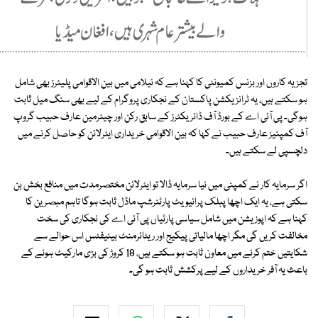
تجزیہ کاروں اور بزنس کمیونٹی کا کہنا ہے کہ نیلامی میں بین الاقوامی پلیئرز بھی شامل
ہو سکتے ہیں، یہ ٹرانزیکشن پاکستان کے نجکاری پروگرام کے لیے بھی سنگ میل ثابت
ہوگی۔ پی آئی اے کے بورڈ آف ڈائریکٹرز کے سابق رکن اور چیئرمین عارف حبیب گروپ
آف کمپنیز عارف حبیب نے کہا کہ بین الاقوامی خریداری ایئرلائن کو حاصل کرنے میں
دلچسپی لے سکتے ہیں۔
اگر سرمایہ کار نے کمپنی میں نیا سرمایہ ڈالا تو ایئرلائن مختصرمدت میں منافع بخش بن
سکتی ہے، یہ ایک اچھا پبلک پرائیویٹ پارٹنرشپ ماڈل ثابت ہوگا تاہم مبصرین کا
کہنا ہے کہ اپوزیشن میں شامل سیاسی پارٹیاں پی آئی اے کی نجکاری کی سخت
مخالفت کریں گی مگر اچھا مالیاتی پیکیج اور ریٹائرمنٹ بینیفٹس اس حوالے سے
شکایتیں ختم کرنے میں معاون ثابت ہو سکتے ہیں، 18 کروڑ کی بڑی مارکیٹ ہونے کے
باعث یہ آفر خریداروں کے لیے پرکشش ثابت ہو گی۔