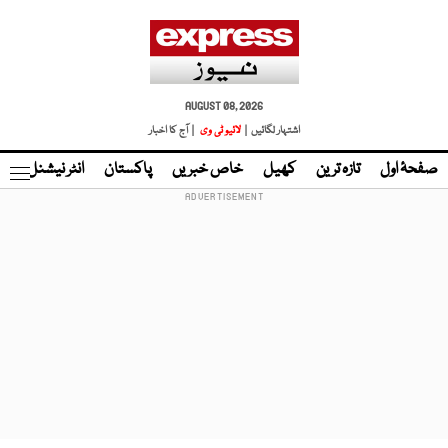
AUGUST 08, 2026
اشتہار لگائیں |
لائیو ٹی وی
| آج کا اخبار
صفحۂ اول
تازہ ترین
کھیل
خاص خبریں
پاکستان
انٹر نیشنل
ٹا