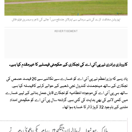
اپوزیشن مخالفت کرے گی،نئے سرمائے سے ایئرلائن جلدنفع میں آ جائے گی، تاجر و مبصرین فوٹو: فائل
کاروباری برادری نے پی آئی اے کی نجکاری کے حکومتی فیصلے کا خیرمقدم کیا ہے۔
یاد رہے کہ وزیراعظم نے پی آئی اے کو خسارے سے نکالنے سے 26 فیصد حصص کی
نجکاری کے ساتھ مینجمنٹ کنٹرول نجی شعبے کے حوالے کرنے کافیصلہ کیا ہے،
ساتھ ہی پی آئی اے کی موجودہ انتظامیہ کو نجکاری قابل عمل بنانے کے لیے خسارے
میں کمی لانے کی بھی ہدایت کی گئی ہے، گزشتہ سال پی آئی اے کو حکومتی امداد
ملنے کے باوجود 32 کروڑ ڈالر کا خسارہ ہوا تھا۔