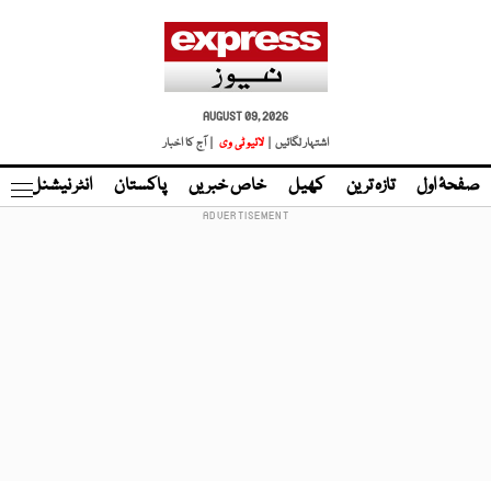
AUGUST 09, 2026
اشتہار لگائیں |
لائیو ٹی وی
| آج کا اخبار
صفحۂ اول
تازہ ترین
کھیل
خاص خبریں
پاکستان
انٹر نیشنل
ٹا