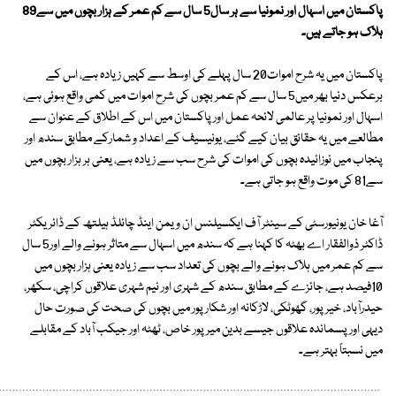
پاکستان میں اسہال اور نمونیا سے ہر سال5 سال سے کم عمر کے ہزار بچوں میں سے89
ہلاک ہو جاتے ہیں۔
پاکستان میں یہ شرح اموات20 سال پہلے کی اوسط سے کہیں زیادہ ہے، اس کے
برعکس دنیا بھر میں5 سال سے کم عمر بچوں کی شرح اموات میں کمی واقع ہوئی ہے،
اسہال اور نمونیا پر عالمی لائحہ عمل اور پاکستان میں اس کے اطلاق کے عنوان سے
مطالعے میں یہ حقائق بیان کیے گئے، یونیسیف کے اعداد و شمارکے مطابق سندھ اور
پنجاب میں نوزائیدہ بچوں کی اموات کی شرح سب سے زیادہ ہے، یعنی ہر ہزار بچوں میں
سے81 کی موت واقع ہو جاتی ہے۔
آغا خان یونیورسٹی کے سینٹر آف ایکسیلنس ان ویمن اینڈ چائلڈ ہیلتھ کے ڈائریکٹر
ڈاکٹر ذوالفقار اے بھٹہ کا کہنا ہے کہ سندھ میں اسہال سے متاثر ہونے والے اور5 سال
سے کم عمر میں ہلاک ہونے والے بچوں کی تعداد سب سے زیادہ یعنی ہزار بچوں میں
10فیصد ہے، جائزے کے مطابق سندھ کے شہری اور نیم شہری علاقوں کراچی، سکھر،
حیدرآباد، خیر پور، گھوٹکی، لاڑکانہ اور شکارپور میں بچوں کی صحت کی صورت حال
دیہی اور پسماندہ علاقوں جیسے بدین میر پور خاص، ٹھٹہ اور جیکب آباد کے مقابلے
میں نسبتاً بہتر ہے۔