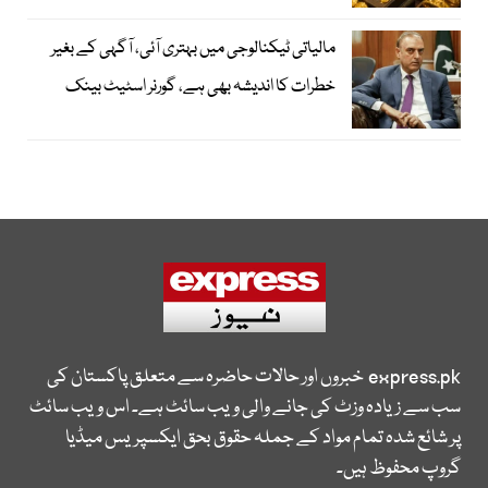
مالیاتی ٹیکنالوجی میں بہتری آئی، آگہی کے بغیر
خطرات کا اندیشہ بھی ہے، گورنر اسٹیٹ بینک
express.pk
خبروں اور حالات حاضرہ سے متعلق پاکستان کی
سب سے زیادہ وزٹ کی جانے والی ویب سائٹ ہے۔ اس ویب سائٹ
پر شائع شدہ تمام مواد کے جملہ حقوق بحق ایکسپریس میڈیا
گروپ محفوظ ہیں۔