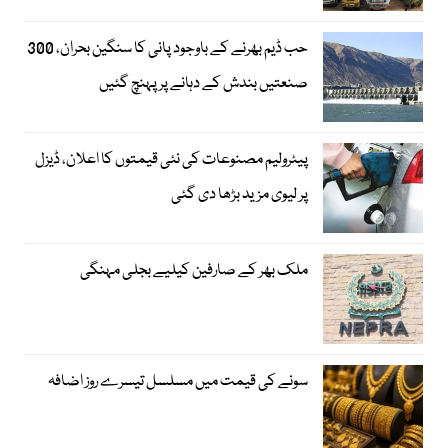
حب ڈیم بھرنے کے باوجود پانی کا سنگین بحران، 300
صنعتیں بندش کے دہانے پر پہنچ گئیں
پیٹرولیم مصنوعات کی نئی قیمتوں کا اعلان، ڈیزل
پر لیوی مزید بڑھا دی گئی
ملک بھر کے صارفین کیلیے بجلی مہنگی
سونے کی قیمت میں مسلسل تیسرے روز اضافہ