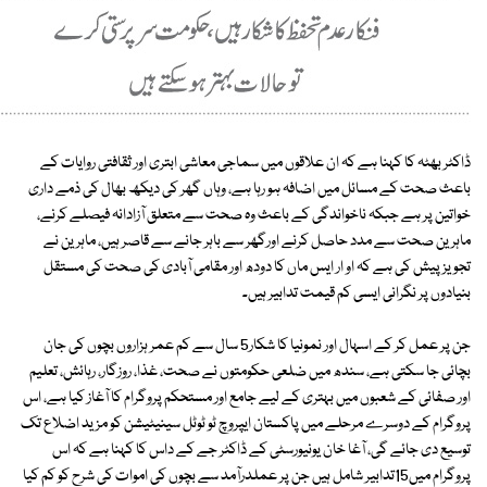
ڈاکٹر بھٹہ کا کہنا ہے کہ ان علاقوں میں سماجی معاشی ابتری اور ثقافتی روایات کے
باعث صحت کے مسائل میں اضافہ ہو رہا ہے، وہاں گھر کی دیکھ بھال کی ذمے داری
خواتین پر ہے جبکہ ناخواندگی کے باعث وہ صحت سے متعلق آزادانہ فیصلے کرنے،
ماہرین صحت سے مدد حاصل کرنے اورگھر سے باہر جانے سے قاصر ہیں، ماہرین نے
تجویز پیش کی ہے کہ او ار ایس ماں کا دودھ اور مقامی آبادی کی صحت کی مستقل
بنیادوں پر نگرانی ایسی کم قیمت تدابیر ہیں۔
جن پر عمل کر کے اسہال اور نمونیا کا شکار5 سال سے کم عمر ہزاروں بچوں کی جان
بچائی جا سکتی ہے، سندھ میں ضلعی حکومتوں نے صحت، غذا، روزگار، رہائش، تعلیم
اور صفائی کے شعبوں میں بہتری کے لیے جامع اور مستحکم پروگرام کا آغاز کیا ہے، اس
پروگرام کے دوسرے مرحلے میں پاکستان ایپروچ ٹو ٹوٹل سینیٹیشن کو مزید اضلاع تک
توسیع دی جائے گی، آغا خان یونیورسٹی کے ڈاکٹر جے کے داس کا کہنا ہے کہ اس
پروگرام میں15تدابیر شامل ہیں جن پر عملدرآمد سے بچوں کی اموات کی شرح کو کم کیا