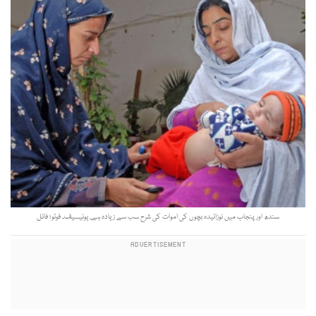
سندھ اور پنجاب میں نوزائیدہ بچوں کی اموات کی شرح سب سے زیادہ ہے, یونیسیف۔ فوٹو؛ فائل