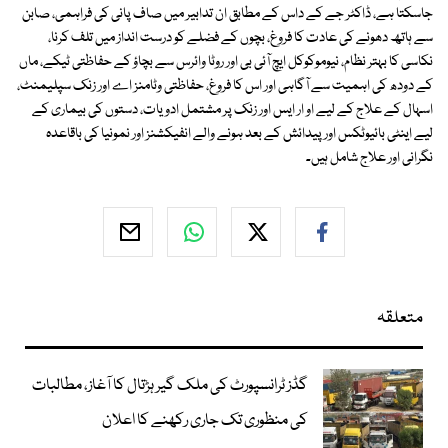
جاسکتا ہے، ڈاکٹر جے کے داس کے مطابق ان تدابیر میں صاف پانی کی فراہمی، صابن
سے ہاتھ دھونے کی عادت کا فروغ، بچوں کے فضلے کو درست انداز میں تلف کرنا،
نکاسی کا بہتر نظام، نیوموکوکل ایچ آئی بی اور روٹا وائرس سے بچاؤ کے حفاظتی ٹیکے، ماں
کے دودھ کی اہمیت سے آگاہی اور اس کا فروغ، حفاظتی وٹامنز اے اور زنک سپلیمنٹ،
اسہال کے علاج کے لیے او ار ایس اور زنک پر مشتمل ادویات، دستوں کی بیماری کے
لیے اینٹی بائیوٹکس اور پیدائش کے بعد ہونے والے انفیکشنز اور نمونیا کی باقاعدہ
نگرانی اور علاج شامل ہیں۔
متعلقہ
گڈز ٹرانسپورٹ کی ملک گیر ہڑتال کا آغاز، مطالبات
کی منظوری تک جاری رکھنے کا اعلان