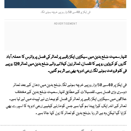
فی ایکڑ پر 40سے 50 ہزار روپے خرچہ ہونے لگا۔
تلہار سمیت ضلع بدین میں سیکڑوں ایکڑ رقبے پر ٹماٹر کی فصل پر وائرس کا حملہ، آباد
گاروں کو کروڑوں روپے کا نقصان، ٹماٹر زون کہلانے والے ضلع بدین میں ٹماٹر 120 روپے
فی کلو فروخت ہونے لگا، زرعی ادویہ بھی بے اثر ہو گئیں۔
فی ایکڑ پر 40سے 50 ہزار روپے خرچہ ہونے لگا، ضلع بدین میں دھان کے بعد ٹماٹر
دوسری بڑی فصل ہے۔ تفصیلات کے مطابق تلہار سمیت ضلع بدین کے مختلف
علاقوں میں سیکڑوں ایکڑ رقبے پر ٹماٹر کی فصل کو بیماری نے لپیٹ میں لے لیا ہے۔
ٹماٹر کے اندر ایک کیڑا پیدا ہو گیا ہے جس کو مارنے کیلیے زرعی ادویہ کا اسپرے بھی
کرایا گیا لیکن وہ بے اثر رہا ،ضلع بدین کو ٹماٹر کا زون کہا جاتا ہے ۔