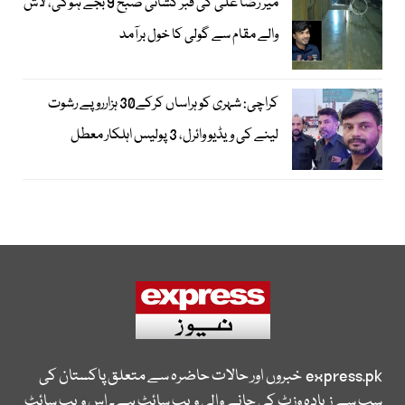
میر رضا علی کی قبر کشائی صبح 9 بجے ہوگی، لاش
والے مقام سے گولی کا خول برآمد
کراچی: شہری کو ہراساں کرکے30 ہزارروپے رشوت
لینے کی ویڈیو وائرل، 3 پولیس اہلکار معطل
express.pk
خبروں اور حالات حاضرہ سے متعلق پاکستان کی
سب سے زیادہ وزٹ کی جانے والی ویب سائٹ ہے۔ اس ویب سائٹ