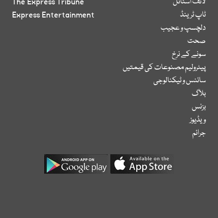
لائف اسٹائل
The Express Tribune
ٹاپ ٹرینڈ
Express Entertainment
دلچسپ و عجیب
صحت
سونے کے نرخ
پیٹرولیم مصنوعات کی قیمتیں
سائنس و ٹیکنالوجی
بلاگ
بزنس
ویڈیوز
جرائم