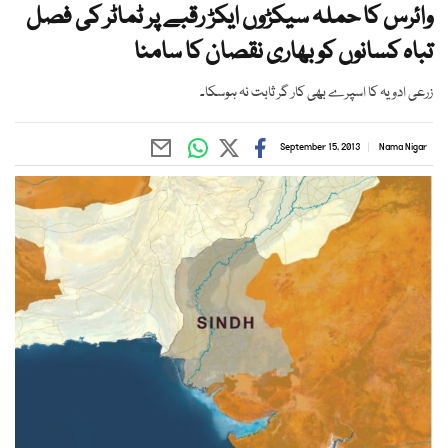
وائرس کا حملہ سیکڑوں ایکڑ رقبے پر ٹماٹر کی فصل
تباہ کسانوں کو بھاری نقصان کا سامنا
زرعی ادویہ کا اسپرے بھی کار گر ثابت نہ ہوسکا۔
September 15, 2013
Nama Nigar