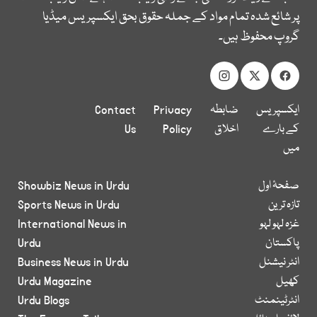
پر شائع شدہ تمام مواد کے جملہ حقوق بحق ایکسپریس میڈیا
گروپ محفوظ ہیں۔
ایکسپریس
ضابطہ
Privacy
Contact
کے بارے
اخلاق
Policy
Us
میں
صفحۂ اول
Showbiz News in Urdu
تازہ ترین
Sports News in Urdu
غزہ لہو لہو
International News in
پاکستان
Urdu
انٹر نیشنل
Business News in Urdu
کھیل
Urdu Magazine
انٹرٹینمنٹ
Urdu Blogs