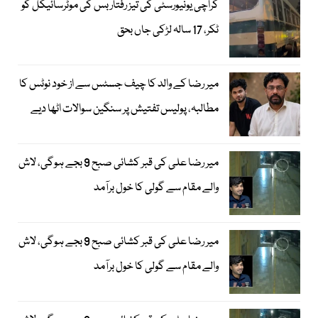
کراچی یونیورسٹی کی تیز رفتار بس کی موٹرسائیکل کو
ٹکر، 17 سالہ لڑکی جاں بحق
میر رضا کے والد کا چیف جسٹس سے از خود نوٹس کا
مطالبہ، پولیس تفتیش پر سنگین سوالات اٹھا دیے
میر رضا علی کی قبر کشائی صبح 9 بجے ہوگی، لاش
والے مقام سے گولی کا خول برآمد
میر رضا علی کی قبر کشائی صبح 9 بجے ہوگی، لاش
والے مقام سے گولی کا خول برآمد