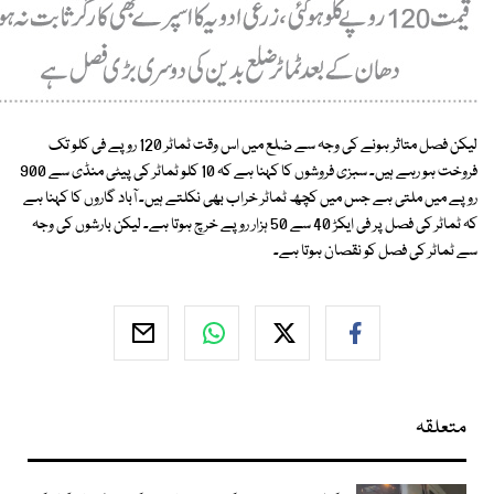
لیکن فصل متاثر ہونے کی وجہ سے ضلع میں اس وقت ٹماٹر 120 روپے فی کلو تک
فروخت ہو رہے ہیں۔ سبزی فروشوں کا کہنا ہے کہ 10 کلو ٹماٹر کی پیٹی منڈی سے 900
روپے میں ملتی ہے جس میں کچھ ٹماٹر خراب بھی نکلتے ہیں۔ آباد گاروں کا کہنا ہے
کہ ٹماٹر کی فصل پر فی ایکڑ 40 سے 50 ہزار روپے خرچ ہوتا ہے۔ لیکن بارشوں کی وجہ
سے ٹماٹر کی فصل کو نقصان ہوتا ہے۔
متعلقہ