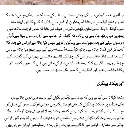
برطانوی اخبار گارڈین نے ایک چینی سائنسی رسالے کی وساطت سے ایک چینی شیف کا
انٹرویو شائع کیا جس نے بتایا کہ پینگولن کو کس طرح ہلاک کرکے پکایا اور کھایا جاتا
ہے۔گوانگ ڈونگ سے تعلق رکھنے والے اس شیف نے بتایا کہ جانور کو زندہ حالت میں
پنجروں میں رکھا جاتا ہے یہاں تک کہ گاہک کی جانب سے آرڈر موصول ہوتا ہے۔آرڈر
موصول ہونے کے بعد ہتھوڑے سے پینگولن کو بے ہوش کیا جاتا ہے اور اس کے بعد گلا
کاٹ کر خون نکالا جاتا ہے۔ جانور کو آہستہ آہستہ مرنے کے لیے چھوڑ دیا جاتا ہے۔ اس
کے بعد اسے ابالا جاتا ہے اور اس کے چھلکے اتارے جاتے ہیں۔پھر اس کے گوشت کے
چھوٹے چھوٹے ٹکڑے کرکے مختلف ڈشیں تیار کی جاتی ہیں۔اس کے بچوں کو تو سالم
پکایا جاتا ہے۔عام طور گاہک اس کا خون تک ساتھ لے جاتے ہیں۔
''پراجیکٹ پینگولن ''
رشجا کوٹا لارسن کہتے ہیں کہ بہت سے لوگ پینگولن کے بارے میں نہیں جانتے۔ وہ
ایک تنظیم پراجیکٹ پینگولن کے بانی اور ڈائریکٹر ہیں جو اس انوکھے جانور کی نسل کو
بچانے کے لیے کوشاں ہے۔ وہ کہتے ہیں کہ یہ بہت شرمیلا اور صرف رات کو نکلنے والا
جانور ہے۔یہ بہت کم دکھائی دیتے ہیں۔سائنس دان اعتراف کرتے ہیں کہ وہ لوگوں کو اس
جانور سے متعارف کرانے میں ناکام رہے ہیں۔اس کی زمہ دار حکومتیں اور این جی اوز بھی