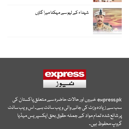
شہداء کے لہو سے مہکتا میرا گاؤں
express.pk
خبروں اور حالات حاضرہ سے متعلق پاکستان کی
سب سے زیادہ وزٹ کی جانے والی ویب سائٹ ہے۔ اس ویب سائٹ
پر شائع شدہ تمام مواد کے جملہ حقوق بحق ایکسپریس میڈیا
گروپ محفوظ ہیں۔