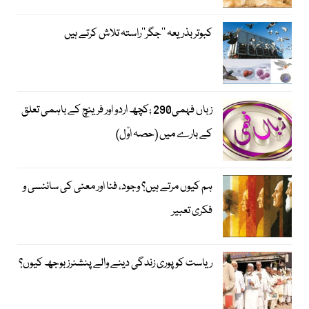
کبوتر بذریعہ ’’جگر‘‘راستہ تلاش کرتے ہیں
زباں فہمی290 ;کچھ اردو اور فرینچ کے باہمی تعلق
کے بارے میں (حصہ اوّل)
ہم کیوں مرتے ہیں؟ وجود، فنا اور معنی کی سائنسی و
فکری تعبیر
ریاست کو پوری زندگی دینے والے پنشنرز بوجھ کیوں؟