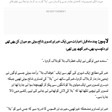
حیرت انگیز خصوصیات کاحامل جاندار جسے پاکستان میں ’’بلا‘‘ قرار دے کر مار دیا جاتا ہے۔ فوٹو: فائل
لاہور:
چند ماہ قبل اخبارات میں ایک خبر اور تصویر شائع ہوئی جو حیران کن بھی تھی
اور دلچسپ بھی۔خبر کچھ یوں تھی:
''سندھ میں لوگوں نے ایک خطرناک بلا کو ہلاک کردیا ۔''
خبر کے مطابق ایک شہری کے گھر سے ایک ''خوفناک بلا'' برآمد ہوئی جسے لوگوں نے
اینٹیں مار مار کر ہلاک کردیا۔خبرکے ساتھ اس ''بلا'' کی تصاویر شائع ہوئی تھیں جبکہ
دوسری تصویر میں ایک مولوی بلا کو ٹانگوں سے پکڑ کر کھینچتا ہوا لے جارہا تھا اور
تصویر کے نیچے لکھا تھا کہ ''بلا کی لاش کو تھانے لے جانے کے لیے رکشے میں ڈالا
جارہا ہے۔''
خبر اور تصاویر مضحکہ خیز تھیں۔حیرت اور افسوس کا امر یہ ہے کہ جس شے کو ''بلا''