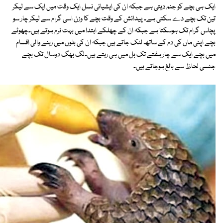
ایک ہی بچے کو جنم دیتی ہے جبکہ ان کی ایشیائی نسل ایک وقت میں ایک سے لیکر
تین تک بچے دے سکتی ہے۔ پیدائش کے وقت بچے کا وزن اسی گرام سے لیکر چار سو
پچاس گرام تک ہوسکتا ہے جبکہ ان کے چھلکے ابتدا میں بہت نرم ہوتے ہیں۔چھوٹے
بچے اپنی ماں کی دم کے ساتھ لٹک جاتے ہیں جبکہ ان کی بلوں میں رہنے والی اقسام
میں بچے ایک سے چار ہفتے تک بل میں ہی رہتے ہیں۔لگ بھگ دوسال تک بچے
جنسی لحاظ سے بالغ ہوجاتے ہیں۔