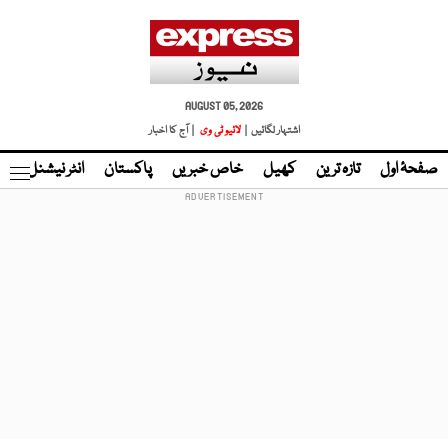
AUGUST 05, 2026
اشتہار لگائیں |
لائیو ٹی وی
| آج کا اخبار
صفحۂ اول
تازہ ترین
کھیل
خاص خبریں
پاکستان
انٹر نیشنل
ٹا