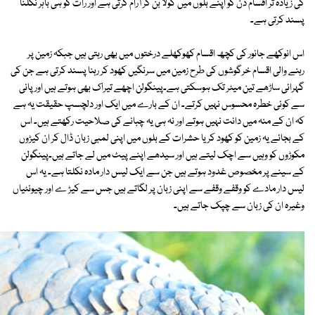
کی زیادہ تر اقسام دن کو اپنے بلوں میں گولا بن کر آرام کرتی ہے اور رات کو ہی باہر نکلنا
پسند کرتی ہے۔
اس انوکھے جانور کی کچھ اقسام کھوکھلے درختوں میں بھی رہتی ہیں جبکہ زمین پر
رہنے والی اقسام خرگوشوں کی طرح زمین میں سرنگیں کھود کر رہنا پسند کرتی ہے جن کی
گہرائی ساڑھے تین میٹر تک ہوسکتی ہے۔پینگولن اچھے تیراک بھی ہوتے ہیں اور پانی
سے کوئی خطرہ محسوس نہیں کرتے۔ ان کے بارے میں ایک اور دلچسپ حقیقت یہ ہے
کہ ان کے منہ میں دانت نہیں ہوتے اور نہ ہی یہ چبانے کی صلاحیت رکھتے ہیں۔ اس
کے بجائے یہ زمین کو کھود کر یا حشرات کے بلوں میں اپنی لمبی زبان ڈال کر ان کیڑوں
مکوڑوں کو وہیں سے اچک لیتے ہیں اور سیدھے اپنے پیٹ میں لے جاتے ہیں۔پینگولن
کے سینے پر مخصوص غدود ہوتے ہیں جن سے ایک لیس دار مادہ نکلتا ہے۔ یہ اس
لیس دار مادے کو وقفے وقفے سے اپنی زبان پر لگاتے ہیں جس سے کیڑ ے اور چیونٹیاں
وغیرہ ان کی زبان سے چپک جاتے ہیں۔