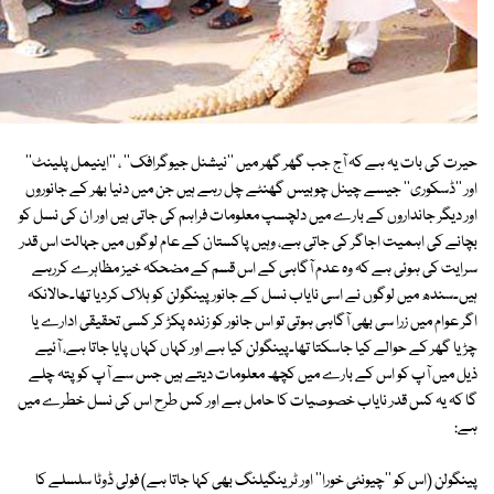
حیرت کی بات یہ ہے کہ آج جب گھر گھر میں ''نیشنل جیوگرافک'' ، ''اینیمل پلینٹ''
اور ''ڈسکوری'' جیسے چینل چوبیس گھنٹے چل رہے ہیں جن میں دنیا بھر کے جانوروں
اور دیگر جانداروں کے بارے میں دلچسپ معلومات فراہم کی جاتی ہیں اور ان کی نسل کو
بچانے کی اہمیت اجاگر کی جاتی ہے، وہیں پاکستان کے عام لوگوں میں جہالت اس قدر
سرایت کی ہوئی ہے کہ وہ عدم آگاہی کے اس قسم کے مضحکہ خیز مظاہرے کررہے
ہیں۔سندھ میں لوگوں نے اسی نایاب نسل کے جانور پینگولن کو ہلاک کردیا تھا۔حالانکہ
اگر عوام میں زرا سی بھی آگاہی ہوتی تو اس جانور کو زندہ پکڑ کر کسی تحقیقی ادارے یا
چڑیا گھر کے حوالے کیا جاسکتا تھا۔پینگولن کیا ہے اور کہاں کہاں پایا جاتا ہے، آئیے
ذیل میں آپ کو اس کے بارے میں کچھ معلومات دیتے ہیں جس سے آپ کو پتہ چلے
گا کہ یہ کس قدر نایاب خصوصیات کا حامل ہے اور کس طرح اس کی نسل خطرے میں
ہے:
پینگولن (اس کو ''چیونٹی خورا'' اور ٹرینگیلنگ بھی کہا جاتا ہے) فولی ڈوٹا سلسلے کا