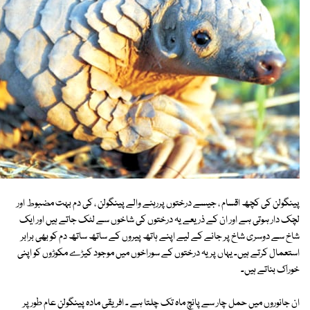
پینگولن کی کچھ اقسام ، جیسے درختوں پررہنے والے پینگولن ، کی دم بہت مضبوط اور
لچک دار ہوتی ہے اور ان کے ذریعے یہ درختوں کی شاخوں سے لٹک جاتے ہیں اور ایک
شاخ سے دوسری شاخ پر جانے کے لیے اپنے ہاتھ پیروں کے ساتھ ساتھ دم کو بھی برابر
استعمال کرتے ہیں۔ یہاں پر یہ درختوں کے سوراخوں میں موجود کیڑے مکوڑوں کو اپنی
خوراک بناتے ہیں۔
ان جانوروں میں حمل چار سے پانچ ماہ تک چلتا ہے ۔ افریقی مادہ پینگولن عام طور پر