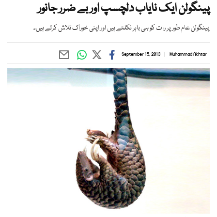
پینگولن ایک نایاب دلچسپ اور بے ضرر جانور
پینگولن عام طور پر رات کو ہی باہر نکلتے ہیں اور اپنی خوراک تلاش کرتے ہیں۔
September 15, 2013
Muhammad Akhtar