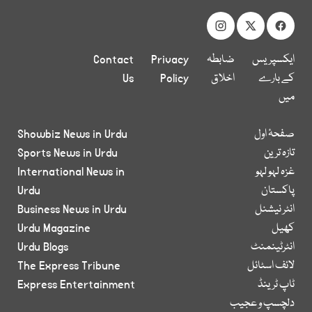
ایکسپریس
ضابطہ
Privacy
Contact
کے بارے
اخلاق
Policy
Us
میں
صفحۂ اول
Showbiz News in Urdu
تازہ ترین
Sports News in Urdu
غزہ لہو لہو
International News in
پاکستان
Urdu
انٹر نیشنل
Business News in Urdu
کھیل
Urdu Magazine
انٹرٹینمنٹ
Urdu Blogs
لائف اسٹائل
The Express Tribune
ٹاپ ٹرینڈ
Express Entertainment
دلچسپ و عجیب