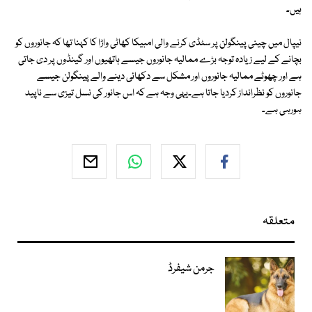
ہیں۔
نیپال میں چینی پینگولن پر سٹڈی کرنے والی امبیکا کھاٹی واڑا کا کہنا تھا کہ جانوروں کو
بچانے کے لیے زیادہ توجہ بڑے ممالیہ جانوروں جیسے ہاتھیوں اور گینڈوں پر دی جاتی
ہے اور چھوٹے ممالیہ جانوروں اور مشکل سے دکھائی دینے والے پینگولن جیسے
جانوروں کو نظرانداز کردیا جاتا ہے۔یہی وجہ ہے کہ اس جانور کی نسل تیزی سے ناپید
ہورہی ہے۔
متعلقہ
جرمن شیفرڈ