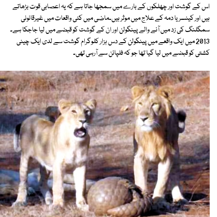
اس کے گوشت اور چھلکوں کے بارے میں سمجھا جاتا ہے کہ یہ اعصابی قوت بڑھاتے
ہیں اور کینسر یا دمہ کے علاج میں موثر ہیں۔ماضی میں کئی واقعات میں غیرقانونی
سمگلنگ کی زد میں آنے والے پینگولن اور ان کے گوشت کو قبضے میں لیا جاجکا ہے۔
2013 میں ایک واقعے میں پینگولن کے دس ہزار کلوگرام گوشت سے لدی ایک چینی
کشتی کو قبضے میں لیا گیا تھا جو کہ فلپائن سے آرہی تھی۔