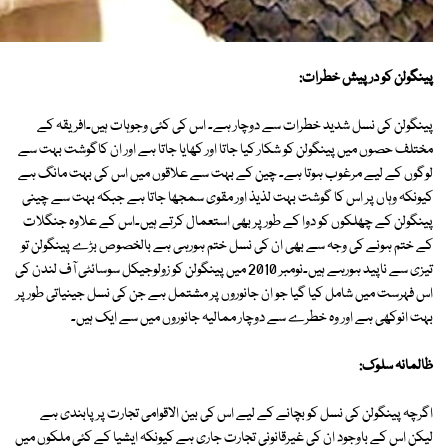
پینگولن کو درپیش خطرات:
پینگولن کی نسل شدید خطرات سے دوچار ہے۔ اس کی کئی وجوہات ہیں۔افریقہ کے
مختلف حصوں میں پینگولن کو شکار کیا جاتا اور کھایا جاتا ہے اور ان کاگوشت بہت سے
لوگوں کے لیے مرغوب ہوتا ہے۔ چین کے بہت سے علاقوں میں اس کی بہت مانگ ہے
کیونکہ وہاں پر اس کا گوشت بہت لذیذ اور مقوی سمجھا جاتا ہے جبکہ بہت سے چینی
پینگولن کے چھلکوں کو دوا کے طور پر بھی استعمال کرتے ہیں۔اس کے علاوہ جنگلات
کے ختم ہونے کی وجہ سے بھی ان کی نسل ختم ہورہی ہے بالخصوص بڑے پینگولن تو
تیزی سے ناپید ہورہے ہیں۔نومبر 2010 میں پینگولن کو زولوجیکل سوسائٹی آف لندن کی
اس فہرست میں شامل کیا گیا جو ان جانوروں پر مشتمل ہے جن کی نسل جینیاتی طورپر
بہت انوکھی ہے اور وہ خطرے سے دوچار ممالیہ جانوروں میں سے ایک ہیں۔
ظالمانہ سلوک:
اگرچہ پینگولن کی نسل کو بچانے کے لیے اس کی بین الاقوامی تجارت پر پابندی ہے
لیکن اس کے باوجود ان کی غیرقانونی تجارت جاری ہے کیونکہ ایشیا کے کئی ملکوں میں