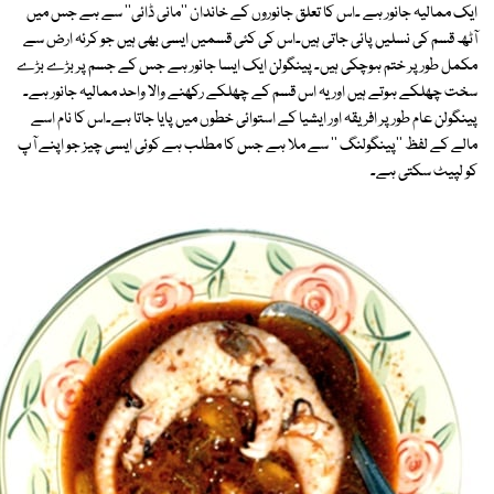
ایک ممالیہ جانور ہے ۔اس کا تعلق جانوروں کے خاندان ''مانی ڈائی'' سے ہے جس میں
آٹھ قسم کی نسلیں پائی جاتی ہیں۔اس کی کئی قسمیں ایسی بھی ہیں جو کرئہ ارض سے
مکمل طورپر ختم ہوچکی ہیں۔ پینگولن ایک ایسا جانور ہے جس کے جسم پر بڑے بڑے
سخت چھلکے ہوتے ہیں اور یہ اس قسم کے چھلکے رکھنے والا واحد ممالیہ جانور ہے۔
پینگولن عام طورپر افریقہ اور ایشیا کے استوائی خطوں میں پایا جاتا ہے۔اس کا نام اسے
مالے کے لفظ ''پینگولنگ '' سے ملا ہے جس کا مطلب ہے کوئی ایسی چیز جو اپنے آپ
کو لپیٹ سکتی ہے۔