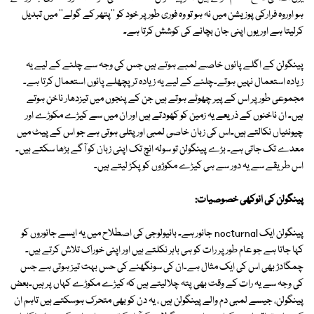
ہو اوروہ فرارکی پوزیشن میں نہ ہو تو وہ فوری طور پر خود کو ''پتھر کے گولے'' میں تبدیل
کرلیتا ہے اور یوں اپنی جان بچانے کی کوشش کرتا ہے۔
پینگولن کے اگلے پائوں خاصے لمبے ہوتے ہیں جس کی وجہ سے چلنے کے لیے یہ
زیادہ استعمال نہیں ہوتے۔چلنے کے لیے یہ زیادہ تر پچھلے پائوں استعمال کرتا ہے۔
مجموعی طورپر اس کے پیر چھوٹے ہوتے ہیں جن کے پنجوں میں تیزدھار ناخن ہوتے
ہیں۔ ان ناخنوں کے ذریعے یہ زمین کو کھودتے ہیں اور ان میں سے کیڑے مکوڑے اور
چیونٹیاں نکالتے ہیں۔اس کی زبان خاصی لمبی اور پتلی ہوتی ہے جو اس کے پیٹ میں
معدے تک جاتی ہے۔ بڑے پینگولن تو سولہ انچ تک اپنی زبان کو آگے بڑھا سکتے ہیں۔
اس طریقے سے یہ دور سے ہی کیڑے مکوڑوں کو پکڑ لیتے ہیں۔
پینگولن کی انوکھی خصوصیات:
پینگولن ایک nocturnal جانور ہے۔ بائیولوجی کی اصطلاح میں یہ ایسے جانوروں کو
کہا جاتا ہے جو عام طور پر رات کو ہی باہر نکلتے ہیں اور اپنی خوراک تلاش کرتے ہیں۔
چمگادڑ بھی اس کی ایک مثال ہے۔ان کی سونگھنے کی حس بہت تیز ہوتی ہے جس
کی وجہ سے یہ رات کے وقت بھی پتہ چلالیتے ہیں کہ کیڑے مکوڑے کہاں پر ہیں۔بعض
پینگولن، جیسے لمبی دم والے پینگولن ہیں ، یہ دن کو بھی متحرک ہوسکتے ہیں تاہم ان