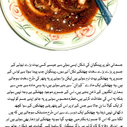
جسمانی طور پر پینگولن کی شکل ایسی ہوتی ہے جیسے کسی بہت بڑے نیولے کے
جسم پر بڑے بڑے سخت چھلکے نکل آئے ہوں۔ پینگولن جب پیدا ہوتا ہے تواس کے
جسم پر یہ چھلکے بہت نرم ہوتے ہیں لیکن بڑا ہونے پر یہ پتھر کی طرح سخت ہوجاتے
ہیں ۔یہ چھلکے ایک مادے ''کیراٹن'' سے بنے ہوتے ہیں۔ یہ وہی مادہ ہے جس سے
ہماری انگلیوں کے ناخن بنتے ہیں۔ اس کے جسم پر موجود چھلکے بے وجہ نہیں ہوتے
بلکہ یہ اس کی حفاظت کرتے ہیں۔خطرہ محسوس ہونے پر یہ جانور اپنے جسم کو لپیٹ
کر ایک گولا سا بن جاتا ہے جس کے اوپر اس کے پتھریلے چھلکوں کے سوا کچھ
دکھائی نہیں دیتا۔یہ چھلکے ایک دوسرے سے اس طرح منسلک ہوجاتے ہیں کہ یوں
لگتا ہے کہ اس کا جسم زرہ بکتر میں چھپ گیا ہو۔یہ چھلکے تیز دھار بھی ہوتے ہیں اور
یوں اضافی دفاع کا کام کرتے ہیں۔اگر پینگولن کا سامنا کسی گوشت خور شکاری جانور سے