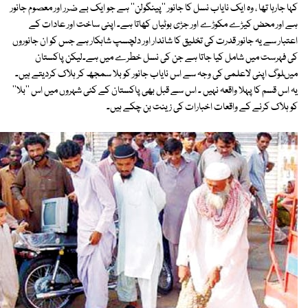
کہا جارہا تھا ، وہ ایک نایاب نسل کا جانور ''پینگولن'' ہے جو ایک بے ضرر اور معصوم جانور
ہے اور محض کیڑے مکوڑے اور جڑی بوٹیاں کھاتا ہے۔ اپنی ساخت اور عادات کے
اعتبار سے یہ جانور قدرت کی تخلیق کا شاندار اور دلچسپ شاہکار ہے جس کو ان جانوروں
کی فہرست میں شامل کیا جاتا ہے جن کی نسل خطرے میں ہے۔لیکن پاکستان
میںلوگ اپنی لاعلمی کی وجہ سے اس نایاب جانور کو بلا سمجھ کر ہلاک کردیتے ہیں۔
یہ اس قسم کا پہلا واقعہ نہیں ۔ اس سے قبل بھی پاکستان کے کئی شہروں میں اس ''بلا''
کو ہلاک کرنے کے واقعات اخبارات کی زینت بن چکے ہیں۔