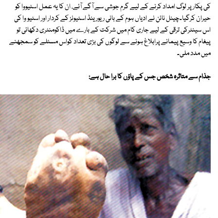
کی پکار پر لوگ امداد کرنے کے لیے گرم جوشی سے آگے آئے، ان کا یہ عمل اسٹیووا کو
حیران کرگیا۔چینل نائن نے ادیاں ہوم کے بانی ریورینڈ اسٹیونز کے کردار اور اسٹیو وا کی
اس سینٹرکی ترقی کے لیے جاری کام میں شرکت کے بارے میں ڈاکومنٹری دکھائی تو
پیغام کا وسیع پیمانے پرابلاغ ہونے سے لوگوں کی بڑی تعداد کواس مسئلے کو سمجھنے
میں مدد ملی۔
جذام سے متاثرہ شخص جس کے پاؤں کا برا حال ہے: