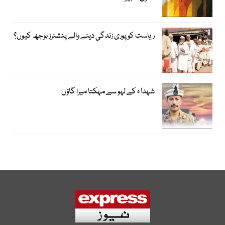
ریاست کو پوری زندگی دینے والے پنشنرز بوجھ کیوں؟
شہداء کے لہو سے مہکتا میرا گاؤں