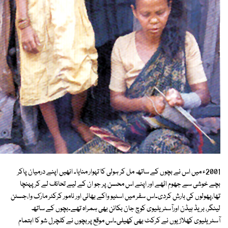
2001ء میں اس نے بچوں کے ساتھ مل کر ہولی کا تہوار منایا۔ انھیں اپنے درمیان پاکر
بچے خوشی سے جھوم اٹھے اور اپنے اس محسن پر جو ان کے لیے تحائف لے کر پہنچا
تھا،پھولوں کی بارش کردی۔اس سفر میں اسٹیو واکے بھائی اور نامور کرکٹر مارک وا،جسٹن
لینگر، بریڈ ہیڈن اورآسٹریلیوی کوچ جان بکانن بھی ہمراہ تھے۔بچوں کے ساتھ
آسٹریلیوی کھلاڑیوں نے کرکٹ بھی کھیلی۔اس موقع پربچوں نے کلچرل شو کا اہتمام