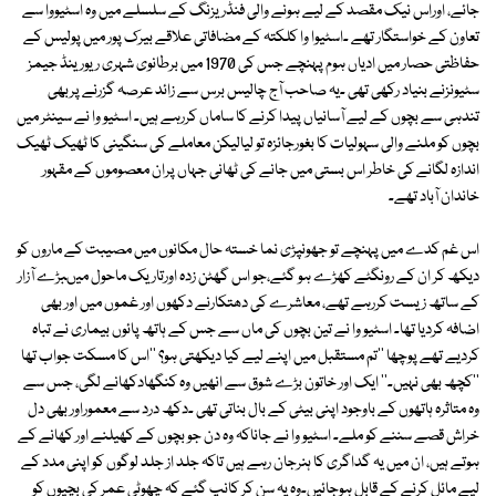
جائے، اوراس نیک مقصد کے لیے ہونے والی فنڈریزنگ کے سلسلے میں وہ اسٹیووا سے
تعاون کے خواستگار تھے ۔اسٹیوا وا کلکتہ کے مضافاتی علاقے بیرک پور میں پولیس کے
حفاظتی حصار میں ادیاں ہوم پہنچے جس کی 1970 میں برطانوی شہری ریورینڈ جیمز
سٹیونزنے بنیاد رکھی تھی ۔یہ صاحب آج چالیس برس سے زائد عرصہ گزرنے پربھی
تندہی سے بچوں کے لیے آسانیاں پیدا کرنے کا ساماں کررہے ہیں۔ اسٹیو وا نے سینٹر میں
بچوں کو ملنے والی سہولیات کا بغورجائزہ تو لیالیکن معاملے کی سنگینی کا ٹھیک ٹھیک
اندازہ لگانے کی خاطر اس بستی میں جانے کی ٹھانی جہاں پران معصوموں کے مقہور
خاندان آباد تھے۔
اس غم کدے میں پہنچے تو جھونپڑی نما خستہ حال مکانوں میں مصیبت کے ماروں کو
دیکھ کر ان کے رونگٹے کھڑے ہو گئے،جو اس گھٹن زدہ اورتاریک ماحول میںبڑے آزار
کے ساتھ زیست کررہے تھے، معاشرے کی دھتکارنے دکھوں اور غموں میں اور بھی
اضافہ کردیا تھا۔ اسٹیو وا نے تین بچوں کی ماں سے جس کے ہاتھ پائوں بیماری نے تباہ
کردیے تھے پوچھا ''تم مستقبل میں اپنے لیے کیا دیکھتی ہو؟ ''اس کا مسکت جواب تھا
''کچھ بھی نہیں۔'' ایک اور خاتون بڑے شوق سے انھیں وہ کنگھادکھانے لگی، جس سے
وہ متاثرہ ہاتھوں کے باوجود اپنی بیٹی کے بال بناتی تھی ۔دکھ درد سے معموراور بھی دل
خراش قصے سننے کو ملے۔ اسٹیو وا نے جاناکہ وہ دن جو بچوں کے کھیلنے اور کھانے کے
ہوتے ہیں، ان میں یہ گداگری کا ہنرجان رہے ہیں تاکہ جلد از جلد لوگوں کو اپنی مدد کے
لیے مائل کرنے کے قابل ہوجائیں۔وہ یہ سن کر کانپ گئے کہ چھوٹی عمر کی بچیوں کو