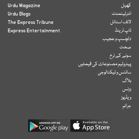
کھیل
Urdu Magazine
انٹرٹینمنٹ
Urdu Blogs
لائف اسٹائل
The Express Tribune
ٹاپ ٹرینڈ
Express Entertainment
دلچسپ و عجیب
صحت
سونے کے نرخ
پیٹرولیم مصنوعات کی قیمتیں
سائنس و ٹیکنالوجی
بلاگ
بزنس
ویڈیوز
جرائم