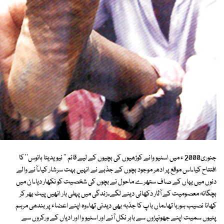
جنوری2000 ء میں اسٹیو وانے کوڑھیوں کی بچیوں کے لیے قائم '' نیویدیتا ہائوس'' کا
افتتاح کیا۔اس موقع پر ادھر موجود بچوں کے جذبے نے انہیں بہت سرشار کیا۔آنے والے
دنوں میں یہاں کے صاف ستھرے ماحول نے بچوں کی شخصیت کو نکھار دیا۔ان میں
بچگانہ معصومیت کے آثار دکھائی دینے لگے۔زندگی میں پہلی بار انھیں پیٹ بھر کر
کھانا نصیب ہورہا تھا۔ماں باپ کا جذبہ بھی دیدنی تھا۔وہ اپنے اعضاء پر بندھی مرہم
پٹیوں سمیت اپنے جھونپڑوں سے باہر نکل آئے اور اسٹیو وا اور ادیاں کے ورکروں سے