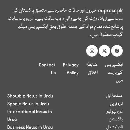
express.pk
خبروں اور حالات حاضرہ سے متعلق پاکستان کی
سب سے زیادہ وزٹ کی جانے والی ویب سائٹ ہے۔ اس ویب سائٹ
پر شائع شدہ تمام مواد کے جملہ حقوق بحق ایکسپریس میڈیا
گروپ محفوظ ہیں۔
ایکسپریس
ضابطہ
Privacy
Contact
کے بارے
اخلاق
Policy
Us
میں
صفحۂ اول
Showbiz News in Urdu
تازہ ترین
Sports News in Urdu
غزہ لہو لہو
International News in
پاکستان
Urdu
انٹر نیشنل
Business News in Urdu