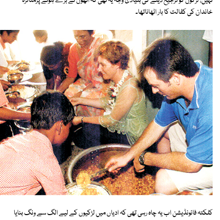
نہیں، لڑکوں کو ترجیح دینے کی بنیادی وجہ یہ تھی کہ انھوں نے بڑے ہونے پرمتاثرہ
خاندان کی کفالت کا بار اٹھاناتھا۔
کلکتہ فائونڈیشن اب یہ چاہ رہی تھی کہ ادیاں میں لڑکیوں کے لیے الگ سے ونگ بنایا