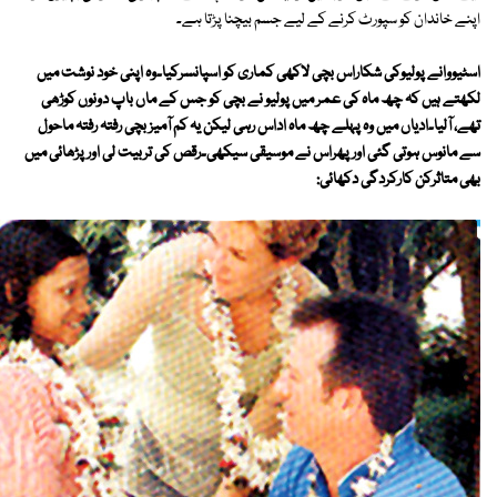
اپنے خاندان کو سپورٹ کرنے کے لیے جسم بیچنا پڑتا ہے۔
اسٹیووانے پولیوکی شکاراس بچی لاکھی کماری کو اسپانسرکیا۔وہ اپنی خود نوشت میں
لکھتے ہیں کہ چھ ماہ کی عمر میں پولیو نے بچی کو جس کے ماں باپ دونوں کوڑھی
تھے، آلیا۔ادیاں میں وہ پہلے چھ ماہ اداس رہی لیکن یہ کم آمیز بچی رفتہ رفتہ ماحول
سے مانوس ہوتی گئی اور پھراس نے موسیقی سیکھی۔رقص کی تربیت لی اورپڑھائی میں
بھی متاثرکن کارکردگی دکھائی: