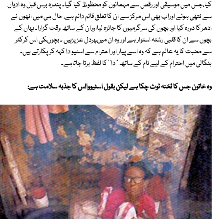
کیا،جس میں موسیقی اور رقص سے مہمانوں کو محظوظ کیا گیا۔ پندرہ برس قبل وہ ادیاں
سے نتھی ہوئے اوراب بھی اس مرکز سے ان کا تعلق قائم دائم ہے، حال ہی میں انھوں نے
ادھر کا دورہ کیا اور بچوں کی سرگرمیوں کا جائزہ لیااوران کے ساتھ وقت گزارا۔ یہاں کے
بچوں سے ان کا قلبی رشتہ استوار ہے اور وہ ان میںہردل عزیزہیں ۔ بچوںکی اس کرکٹر
سے محبت کا یہ عالم ہے کہ وہ اسے پیار اور احترام سے اسٹیو دا کہہ کر پکارتے ہیں۔
بنگالی میں احترام کے لیے نام کے ساتھ ''دا'' کا لفظ برتا جاتاہے۔
وہ خاتون جس کا ٹخنہ ٹوٹ چکا ہے لیکن بقول اسٹیووااس کا جذبہ سلامت ہے: