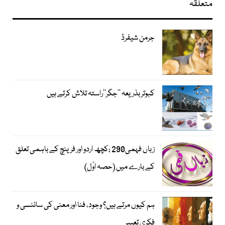
متعلقہ
جرمن شیفرڈ
کبوتر بذریعہ ’’جگر‘‘راستہ تلاش کرتے ہیں
زباں فہمی290 ;کچھ اردو اور فرینچ کے باہمی تعلق
کے بارے میں (حصہ اوّل)
ہم کیوں مرتے ہیں؟ وجود، فنا اور معنی کی سائنسی و
فکری تعبیر