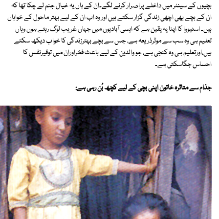
بچیوں کے سینٹر میں داخلے پراصرار کرنے لگے۔ان کے ہاں یہ خیال جنم لے چکا تھا کہ
ان کے بچے بھی اچھی زندگی گزار سکتے ہیں اور وہ اب ان کے لیے بہتر ماحول کے خواہاں
ہیں۔ اسٹیووا کا اپنا یہ یقین ہے کہ ایسی آبادیوں میں جہاں غریب لوگ رہتے ہوں وہاں
تعلیم ہی وہ سب سے موثرذریعہ ہے، جس سے بچے بہترزندگی کا خواب دیکھ سکتے
ہیں،اورتعلیم ہی وہ کنجی ہے، جو والدین کے لیے باعث فخراوران میں توقیرنفس کا
احساس جگاسکتی ہے۔
جذام سے متاثرہ خاتون اپنی بچی کے لیے کچھ بُن رہی ہے: