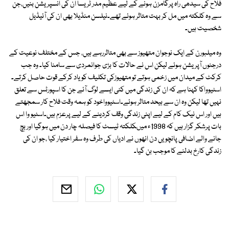
فلاح کی سیدھی راہ پرگامزن ہونے کے لیے عظیم مدر ٹریسا ان کی انسپریشن بنیں،جن
سے وہ کلکتہ میں مل کر بہت متاثر ہوئے تھے۔نیلسن منڈیلا بھی ان کی آئیڈیل
شخصیت ہیں۔
وہ میلبورن کے ایک نوجوان متھیوز سے بھی متاثررہے ہیں، جس کے مختلف نوعیت کے
درجنوں آپریشن ہوئے لیکن اس نے حالات کا بڑی جوانمردی سے سامنا کیا۔ وہ جب
کرکٹ کے میدان میں زخمی ہوتے تو متھیوزکی تکلیف کو یاد کرکے قوت حاصل کرتے۔
اسٹیوواکا کہنا ہے کہ ان کی زندگی میں کئی ایسے لوگ آئے جن کا اسپورٹس سے تعلق
نہیں تھا لیکن وہ ان سے بیحد متاثر ہوئے۔اسٹیوواخود کو ہمہ وقت فلاح کار سمجھتے
ہیں اور اس نیک کام کے لیے اپنی زندگی وقف کردینے کے لیے پرعزم ہیں۔اسٹیو وا اس
بات پرشکر گزار ہیں کہ 1998ء میںکلکتہ ٹیسٹ کا فیصلہ چار دن میں ہوگیا اور بچ
جانے والے اضافی پانچویں دن انھوں نے ادیاں کی طرف وہ سفر اختیار کیا ،جو ان کی
زندگی کارخ بدلنے کا موجب بن گیا۔