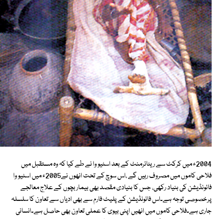
2004ء میں کرکٹ سے ریٹائرمنٹ کے بعد اسٹیو وا نے طے کیا کہ وہ مستقبل میں
فلاحی کاموں میں مصروف رہیں گے ،اس سوچ کے تحت انھوں نے2005ء میں اسٹیو وا
فائونڈیشن کی بنیاد رکھی، جس کا بنیادی مقصد بھی بیمار بچوں کے علاج معالجے
پرخصوصی توجہ ہے۔اس فائونڈیشن کے پلیٹ فارم سے بھی ادیاں سے تعاون کا سلسلہ
جاری ہے۔فلاحی کاموں میں انھیں اپنی بیوی کا عملی تعاون بھی حاصل ہے۔انسانی