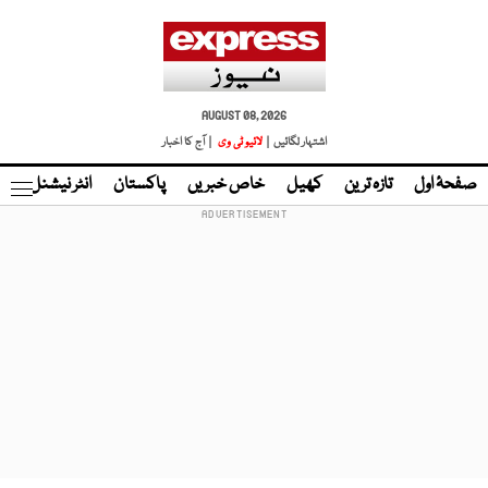
AUGUST 08, 2026
اشتہار لگائیں |
لائیو ٹی وی
| آج کا اخبار
صفحۂ اول
تازہ ترین
کھیل
خاص خبریں
پاکستان
انٹر نیشنل
ٹا