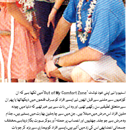
اسٹیو وا نے اپنی خود نوشت "Out of My Comfort Zone"میں لکھا ہے کہ ان
کوڑھیوں سے ملنے سے قبل انھوں نے ایسے افراد کو صرف فلموں میں دیکھاتھا یا پھر ان
سے متعلق لطیفے سن رکھے تھے، اور وہ اس بات سے بے خبر تھے کہ دنیا میں چودہ
ملین افراد اس مرض میں مبتلا ہیں ، جن میں سے چارملین بھارت میں بستے ہیں۔ جذام
وہ مرض ہے جو جلد، جھلیوں اور اعصاب پر حملہ آور ہوکر صورت بگاڑ دیتاہے۔مختلف
جسمانی اعضابھی اس کی زد میں آتے ہیں۔ایسے افراد کوبیماری سے بڑھ کر جو بات