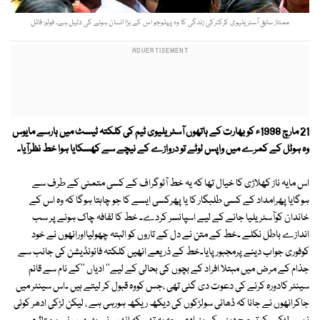
ممتاز سابق آسٹریلیوی کرکٹرکی زندگی کا وہ پہلوجو اس کے بڑا انسان ہونے کی دلیل ہے۔ فوٹو: فائل
21 مارچ 1998ء کو بھارت کے ہاتھوں آسٹریلیوی ٹیم کی کلکتہ ٹیسٹ میں ہارسے مایوس
وہ ہوٹل کے کمرے میں واپس لوٹے تو دروازے کے نیچے سے کھسکایا ہوا خط نظرآیا۔
اس مایہ ناز کھلاڑی کا خیال تھا کہ یہ خط آٹوگراف کے کسی متمنی کے طرف سے
ہوگایا پھرامداد کے کسی طلبگار کا یا پھرکسی ایسے کا جو چاہتا ہوگا کہ وہ اس کے
خاندان کوآسٹریلیا جانے کے لیے اسپانسر کردے۔ خط کا لفافہ چاک ہونے پر سب
اندازے باطل نکلے ۔خط کے متن نے دل کے تاروں کو البتہ چھولیااورانھوں نے خود
کوفوری جواب دینے پرمجبورپایا۔خط کے ذریعے انھیں کلکتہ فائونڈیشن کی جانب سے
جذام کے مرض میں مبتلا افراد کے بچوں کی بحالی کے لیے'' ادیاں ''کے نام سے قائم
سینٹر کادورہ کرنے کی دعوت دی گئی تھی ،جس کووہ قبول کر لیتے ہیں ۔اس سینٹر میں
جاکرانھوں نے جانا کہ ڈھائی سولڑکوں کی دیکھ ریکھ ہورہی ہے ، لیکن لڑکی ادھر کوئی