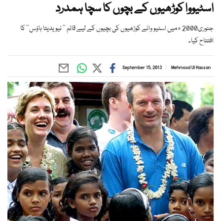
اسٹیووا کوڑھیوں کے بچوں کا سچا ہمدرد
جنوری2000 ء میں اسٹیو وانے کوڑھیوں کی بچیوں کے لیے قائم ’’ نیویدیتا ہاؤس‘‘ کا
افتتاح کیا۔
September 15, 2013
Mehmood Ul Hassan