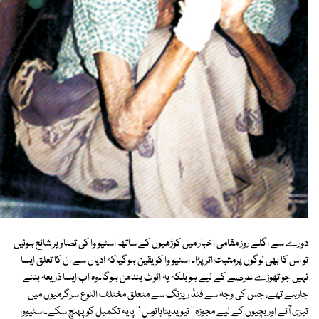
دورے سے اگلے روز مقامی اخبار میں کوڑھیوں کے ساتھ اسٹیو وا کی تصاویر شائع ہوئیں
تو اس کا بھی لوگوں پرمثبت اثر پڑا۔ اسٹیو وا کویقین ہوگیاکہ ادیاں سے ان کا تعلق ایسا
نہیں جو تھوڑے عرصے کے لیے ہو بلکہ یہ اٹوٹ بندھن ہوگا۔وہ اب ایسا ذریعہ بننے
جارہے تھے، جس کی وجہ سے فنڈ ریزنگ سے متعلق مختلف النوع سرگرمیوں میں
تیزی آئے اور بچیوں کے لیے مجوزہ'' نیویدیتاہائوس '' پایہ تکمیل کو پہنچ سکے۔اسٹیووا