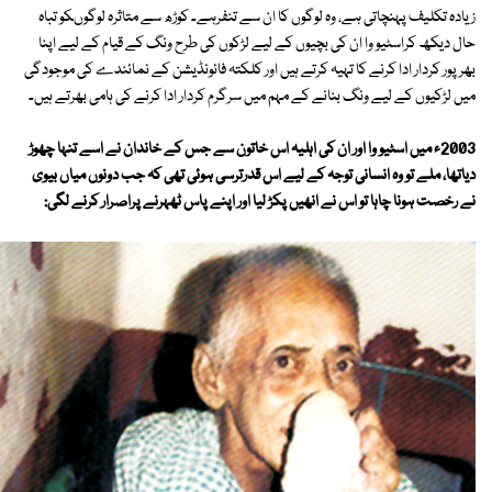
زیادہ تکلیف پہنچاتی ہے، وہ لوگوں کا ان سے تنفرہے۔ کوڑھ سے متاثرہ لوگوںکو تباہ
حال دیکھ کراسٹیو وا ان کی بچیوں کے لیے لڑکوں کی طرح ونگ کے قیام کے لیے اپنا
بھرپور کردار ادا کرنے کا تہیہ کرتے ہیں اور کلکتہ فائونڈیشن کے نمائندے کی موجودگی
میں لڑکیوں کے لیے ونگ بنانے کے مہم میں سرگرم کردار ادا کرنے کی ہامی بھرتے ہیں۔
2003ء میں اسٹیو وا اور ان کی اہلیہ اس خاتون سے جس کے خاندان نے اسے تنہا چھوڑ
دیاتھا، ملے تو وہ انسانی توجہ کے لیے اس قدرترسی ہوئی تھی کہ جب دونوں میاں بیوی
نے رخصت ہونا چاہا تو اس نے انھیں پکڑ لیا اور اپنے پاس ٹھہرنے پراصرار کرنے لگی: