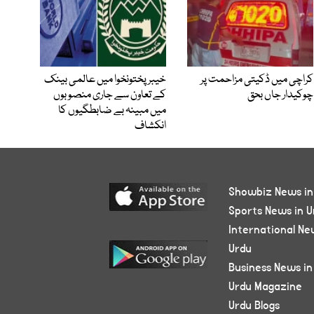
کراچی میں ڈکیتی مزاحمت پر
خیبرپختونخوا میں عالمی بینک
چوکیدار جاں بحق
کے تعاون سے جاری منصوبوں
میں مبینہ بے ضابطگیوں کا
انکشاف
Showbiz News in
Sports News in U
International Ne
Urdu
Business News in
Urdu Magazine
Urdu Blogs