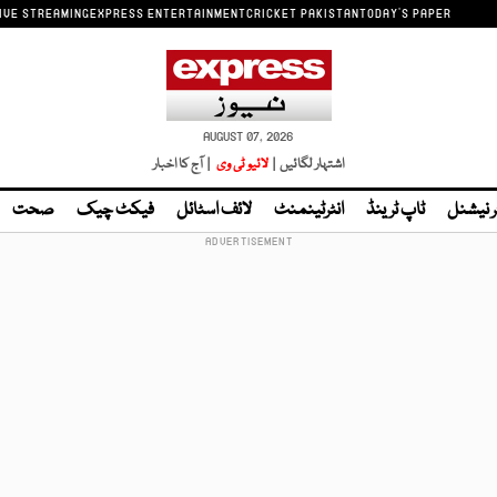
IVE STREAMING
EXPRESS ENTERTAINMENT
CRICKET PAKISTAN
TODAY'S PAPER
AUGUST 07, 2026
اشتہار لگائیں |
لائیو ٹی وی
| آج کا اخبار
ر نیشنل
ٹاپ ٹرینڈ
انٹرٹینمنٹ
لائف اسٹائل
فیکٹ چیک
صحت