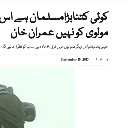
کوئی کتنابڑامسلمان ہے اس ک
مولوی کو نہیں عمران خان
خیبرپختونخوا اور دیگرصوبوں میں فرق 6 ماہ میں سب کو نظرآجائے گا، چیرمین تحریک انصاف
ویب ڈیسک
September 15, 2013