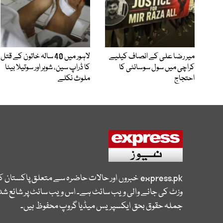
میر رضا علی کے انصاف کیلیے
لاہور میں 40 سالہ خاتون کے قتل
کراچی میں سول سوسائٹی کا
کا ڈراپ سین، شوہر اور سوتیلا بیٹا
احتجاج
ملوث نکلے
express.pk
خبروں اور حالات حاضرہ سے متعلق پاکستان 
وزٹ کی جانے والی ویب سائٹ ہے۔ اس ویب سائٹ پر شائع شدہ
جملہ حقوق بحق ایکسپریس میڈیا گروپ محفوظ ہیں۔