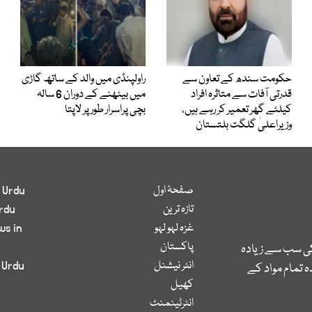
حکومت سندھ کے تعاون سے
راولپنڈی میں والد کے ساتھ گاڑی
قدرتی آفات سے متاثرہ افراد
میں بیٹھنے کے دوران 6 سالہ
کیلئے گھر تعمیر کر رہے ہیں،
بچی پراسرار طور پر لاپتا
وزیراعلیٰ گلگت بلتستان
صفحۂ اول
 Urdu
تازہ ترین
rdu
غزہ لہو لہو
ws in
پاکستان
کی سب سے زیادہ
انٹر نیشنل
 Urdu
 تمام مواد کے
کھیل
انٹرٹینمنٹ