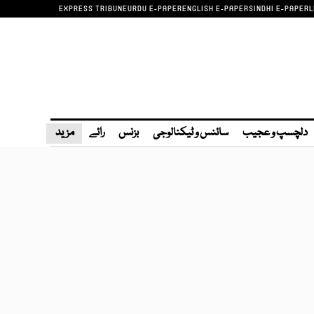
EXPRESS TRIBUNE
URDU E-PAPER
ENGLISH E-PAPER
SINDHI E-PAPER
L
دلچسپ و عجیب
سائنس و ٹیکنالوجی
بزنس
رائے
مزید