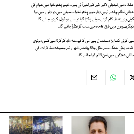
لک میں تبدیلی لانے کے کے لئے آئی ہے۔ خیبر پختونخوا میں عوام کی
تی نظام چلنے نہیں دیا، خیبرپختو نخوا اسمبلی میں دو دنوں میں نیا
اگرکوئی وزیرغلط کام کرتے ہوئے پکڑا گیا تو اسے برطرف کر دیا جائے گا۔
اہ میں سب کو نظرآجائے گا۔
 4 غیرمسلموں کو مسلمان کیا ہے، کوئی کتنا بڑا مسلمان ہے اس کا فیصلہ اللہ کو کرنا ہے کسی مولوی
ن کو امریکی جنگ سے نکل جانا چاہئے، انہوں نے ہمیشہ مذاکرات کی
ئلی علاقوں میں امن قائم کیا جائے گا۔