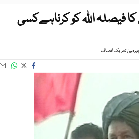
ا فیصلہ اللہ کو کرناہےکسی