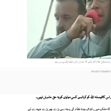
ا بلدیاتی نظام لایا جائے گا، عمران خان۔ فوٹو: ایکسپریس نیوز
اس کافیصلہ اللہ کو کرناہے کسی مولوی کو یہ حق حاصل نہیں۔
ا کہ ملک میں رائج فرسودہ نظام کی وجہ سے بڑے چور بڑے عہدے لے