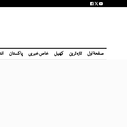
صفحۂ اول
تازہ ترین
کھیل
خاص خبریں
پاکستان
انٹ