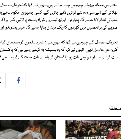
لیتے ہیں جبکہ چھوٹے چورجیل چلے جاتے ہیں، انہوں نے کہا کہ تحریک انصاف م
بھلائی کے لئے اسی ماہ نئے قوانین لائے جائیں گے، کسی جمہوری حکومت نے بلدیا
بلدیاتی نظام لایا جائے گا۔ پٹواریوں اور تھانیداروں کو راہ راست پر لائیں گے اور 
صوبے کی ہر تحصیل میں کھیلوں کا ایک میدان بنایا جائے گا۔ خیبرپختونخوا اور دیگرصوبوں میں فرق 6 م
تحریک انصاف کے چیرمین نے کہا کہ انہوں نے
کو یہ حق حاصل نہیں، انہوں نے کہا کہ وہ ہمیشہ یہ کہتے رہے ہیں کہ پاکستا
بات کرتے رہے اور آج وہی بات پوراپاکستان کررہاہے ، بات چیت کے ذریعے ہی قبا
متعلقہ