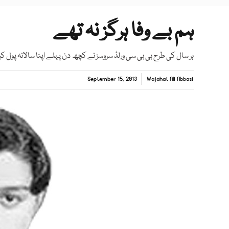
ہم بے وفا ہرگز نہ تھے
ہر سال کی طرح بی بی سی ورلڈ سروسز نے کچھ دن پہلے اپنا سالانہ پول 
September 15, 2013
Wajahat Ali Abbasi