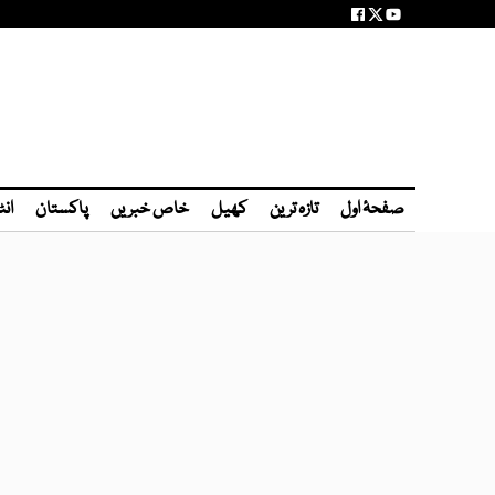
صفحۂ اول
تازہ ترین
کھیل
خاص خبریں
پاکستان
انٹ