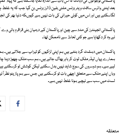
پاکستانی نوجوانوں کی ذہانت کا اس بات سے اندازہ لگایا جاسکتا ہے کہ پہلا کمپی
بعد اینٹی وائرس سافٹ ویئر بزنس ملٹی بلین ڈالرز بزنس بن گیا جب کہ یہ غلط چ
لگاسکتے ہیں اور اس میں کوئی حیرانی کی بات نہیں ہے کیوںکہ دنیا بھر کی انجی
پاکستانی انجینئرز کی مدد سے چین اور پاکستان کے درمیان بنی قراقرم ہائی وے 
نے وہ کر دکھایا ہے جو کئی لحاظ سے ناممکن تھا۔
پاکستان میں دہشت گرد بنتے ہیں ہم اپنی لڑکیوں کو تیزاب سے جلاتے ہیں۔ ہما
ہمارے یہاں لیڈر ملک لوٹ کر باہر بھاگ جاتے ہیں۔ ہم سب ملک چھوڑ دینا چ
لیے ہے۔ ہم دوسروں کی سوچ شاید نہیں بدل سکتے لیکن کوشش تو کرسکتے ہیں ا
وہاں اپنے ملک سے متعلق اچھی بات تو کرسکتے ہیں جس سے ہم پازیٹو نظر آئیں خ
لسٹ میں سب سے نیچے ہونا غلط نہیں ہے۔
متعلقہ