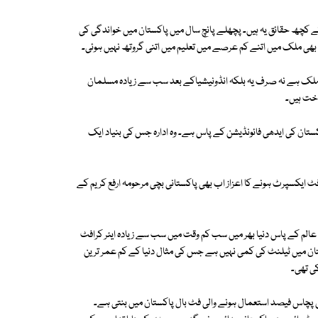
ے کچھ حقائق یہ ہیں۔ پچھلے پانچ سال میں پاکستان میں خواندگی کی
 بھی ملک میں اتنے کم عرصے میں تعلیم میں اتنی گروتھ نہیں ہوئی۔
ور ملک ہے نہ صرف یہ بلکہ انڈونیشیاکے بعد سب سے زیادہ مسلمان
اخت ہیں۔
ستان کی ایدھی فائونڈیشن کے پاس ہے۔ وہ ادارہ جس کی بنیاد ایک
ٹ ایکسپرٹ ہونے کا اعزاز اب بھی پاکستانی بچی مرحومہ ارفع کریم کے
 عالم کے پاس دنیا بھر میں سب کم وقت میں سب سے زیادہ ایئر کرافٹ
اکستان میں ٹیلنٹ کی کمی نہیں ہے جس کی مثال دنیا کے کم عمر ترین
ی تھی۔
ں پچاس فیصد استعمال ہونے والی فٹ بال پاکستان میں بنتی ہے۔