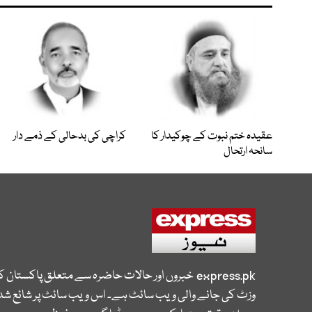
عقیدہ ختم نبوت کے چوکیدار کا
کراچی کی بدحالی کے ذمے دار
سانحہ ارتحال
express.pk
خبروں اور حالات حاضرہ سے متعلق پاکستان 
وزٹ کی جانے والی ویب سائٹ ہے۔ اس ویب سائٹ پر شائع شدہ