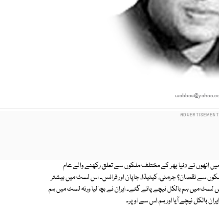
wabbasi@yahoo.c
میں انھوں نے دنیا بھر کے مختلف ملکوں سے تعلق رکھنے والے عام
 ملکوں سے نقصان؟ جرمنی، کینیڈا، جاپان اور فرانس۔ اس لسٹ میں بیشتر
 لسٹ میں ہم بالکل نیچے پائے گئے۔ ایران نے بچا لیا ورنہ لسٹ میں ہم
 بالکل نیچے آیا اور ہم اس سے اوپر۔