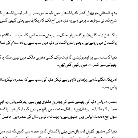
وہ پاکستانی جو بھول گئے کہ پاکستان میں کیا خاص ہے ان کے لیے پاکستان ک
شرح ڈھائی سو فیصد بڑھی ہے یہ دنیا میں آج تک کا ریکارڈ ہے یعنی کبھی کسی
پاکستان دنیا کا پہلا نیو کلیئر پاور ملک ہے یعنی مسلمانوں کا سب سے طاقت
پاکستان میں رہتے ہیں۔ یعنی ہم پاکستانی دنیا میں سب سے زیادہ اسلام کی شن
دنیا کا سب سے بڑا ایمبولینس کا نیٹ ورک کسی مغربی ملک میں نہیں بلکہ پاک
چھوٹے سے کمرے میں رکھی گئی تھی۔
امریکا، انگلینڈ میں پڑھائی لازمی ہے لیکن دنیا کی سب سے کم عمر مائیکروساف
پاس ہے۔
ہمارے پاس دنیا کی چھٹے نمبر کی بہترین ملٹری بھی ہے، ایئرکمووڈور، ایم ایم
مارنے کا ریکارڈ ہے یہ انھوںنے ایک منٹ میں پانچ جہازوں کو مار کر بنایا۔ پ
سول جج محمد الیاس ہیں جنہوںنے یہ پوسٹ بائیس سال کی عمر میں حاصل ک
دنیا کے مشہور کھیل فٹ بال میں بھی پاکستان کا بڑا حصہ ہے کیوںکہ دنیا می