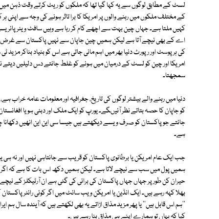
لسٹ کے مطابق لوگوں سے یہ کہا گیا تھا کہ ملکوں کو ریٹ کرتے وقت ذہن میں یہ 
کے مختلف ملکوں میں رہنے والوں پر امریکا کا برا تاثر ہونے کی وجہ سے اپنی ہر
کہیں ملتا ہے۔ جہاں چین بہت سے اچھے کام کر رہا ہے وہیں سافٹ ویئر پائریسی
اے کے بھی نیچے آتا ہے لیکن ہمیں چین جاپان سے نہیں پاکستان سے غرض 
کی ہر پوسٹ اور رپورٹ دنیا بھر میں اہم مانی جاتی ہے اس کو بنیاد بناکر مزید ٹ
امریکا اور چین کو لسٹ کے درمیان میں ہونے کو غلط جانتے دس دلیلیں دیتے ن
سمجھتا۔
دنیا میں رہنے والے بیشتر لوگوں کی تاریخ، جغرافیہ اور معلومات عامہ خراب ہے
کو جاپان کا حصہ بتاتے نظر آئیںگے۔ یورپ کو ایک ملک اور دبئی ہو یا افغانست
جانتے جو پاکستان کو صرف ویسے دیکھتے ہیں جیسا سی این این انھیں دکھانا چ
ہے۔
جب ایک عام امریکن یا برطانوی پاکستان کو قریب سے جانتاہی نہیں اور نہ ہی ی
ہمیں پول میں سب سے نیچے لاتا ہے۔ لیکن ہمیں دکھ اس بات کا ہے کہ اگر انٹر
حیران کن طورپر جہاں جہاں پاکستان کی برائی کی گئی ہے ان آرٹیکلز کے نیچے
بھلا کہہ رہے ہیں۔ ایک انڈین یا امریکن ویب سائٹ میں اگر کوئی رائٹر پاکستا
''ہم اس قابل ہیں'' یا پھر مزید مذاق اڑاتے یہ بھی لکھتے ہیں کہ آیندہ سال 
کیا کہ یہاں تو ہمارے اپنے ہی مذاق بنا رہے ہیں۔