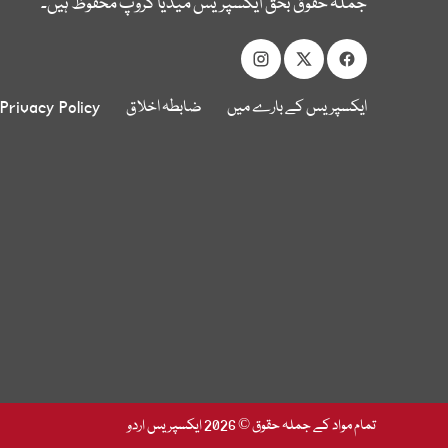
جملہ حقوق بحق ایکسپریس میڈیا گروپ محفوظ ہیں۔
ایکسپریس کے بارے میں
ضابطہ اخلاق
Privacy Policy
تمام مواد کے جملہ حقوق © 2026 ایکسپریس اردو