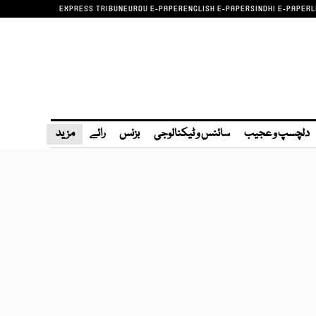
EXPRESS TRIBUNE
URDU E-PAPER
ENGLISH E-PAPER
SINDHI E-PAPER
L
دلچسپ و عجیب
سائنس و ٹیکنالوجی
بزنس
رائے
مزید