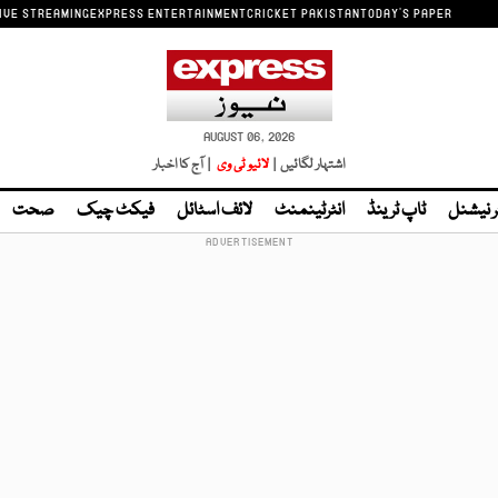
IVE STREAMING
EXPRESS ENTERTAINMENT
CRICKET PAKISTAN
TODAY'S PAPER
AUGUST 06, 2026
اشتہار لگائیں |
لائیو ٹی وی
| آج کا اخبار
ر نیشنل
ٹاپ ٹرینڈ
انٹرٹینمنٹ
لائف اسٹائل
فیکٹ چیک
صحت