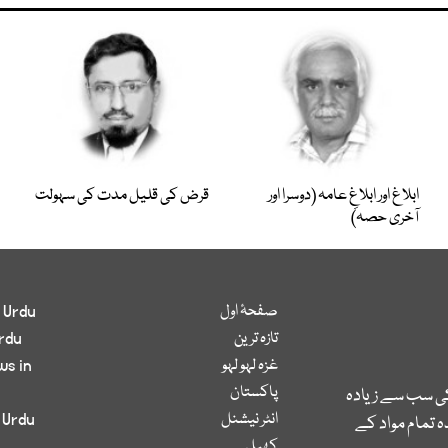
ابلاغ اور ابلاغِ عامہ (دوسرا اور
قرض کی قلیل مدت کی سہولت
آخری حصہ)
صفحۂ اول
 Urdu
تازہ ترین
rdu
غزہ لہو لہو
ws in
پاکستان
کی سب سے زیادہ
انٹر نیشنل
 Urdu
 تمام مواد کے
کھیل