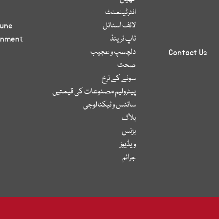
انٹرٹینمنٹ
لائف اسٹائل
bune
ٹاپ ٹرینڈ
inment
دلچسپ و عجیب
Contact Us
صحت
سونے کے نرخ
پیٹرولیم مصنوعات کی قیمتیں
سائنس و ٹیکنالوجی
بلاگ
بزنس
ویڈیوز
جرائم