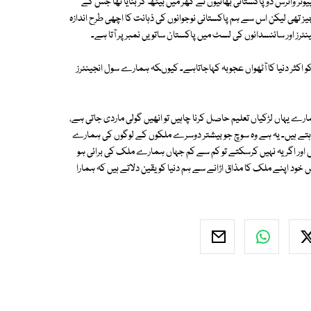
وٹر وائرس دو پاکستانی بھائیوں نے گھر میں بیٹھ کر بنایا تھا جس کے
یز تھی لیکن اس سے ہم پاکستانی نوجوانوں کی ذہانت کا اچھی طرح اندازہ
نئرز اور سائنسدانوں کی لسٹ میں پاکستان ساتویں نمبر پر آتا ہے۔
کو اکثر دنیا کا آٹھواں عجوبہ کہاجاتاہے۔ کیوںکہ ہمارے سول انجینئرز
رے یہاں لڑکیاں تعلیم حاصل کرنا چاہیں تو انھیں گولی ماردی جاتی ہے،
اہتے ہیں۔ یہ ہے وہ سوچ جو بیشتر دوسرے ملکوں کے لوگوں کی ہمارے
ور اگر یہ نہیں کرسکتے تو کم سے کم جہاں ہمارے ملک کی برائی ہو
ود اپنے ملک کا مذاق اڑانے سے ہم دنیا کو یقین دلاتے ہیں کہ ہمارا