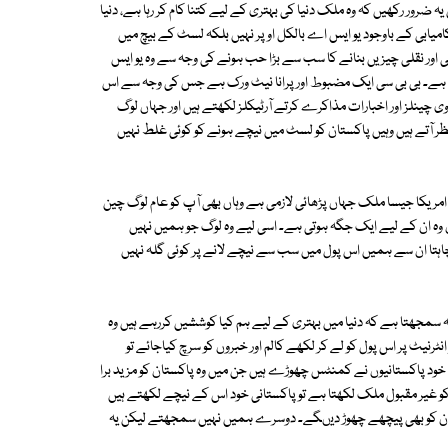
ضرور رکھیں کہ وہ ملک دنیا کی بہتری کے لیے کتنا کام کر رہا ہے، دنیا
 کامیابی کے باوجود یو ایس اے بالکل اوپر نہیں بلکہ لسٹ کے بیچ میں
 اور نقلی چیزیں بنانے کا سب سے بڑا حب ہونے کی وجہ سے وہ یو ایس
ہے۔ بی بی سی ایک مضبوط اور پرانا نیٹ ورک ہے جس کی وجہ سے اس
ی وی چینلز اور اخبارات مذاکرے کرتے آرٹیکلز لکھتے ہیں اور جہاں لوگ
ظر آتے ہیں وہیں پاکستان کو لسٹ میں نیچے ہونے کو کوئی غلط نہیں
، امریکا جیسا ملک جہاں پڑھائی لازمی ہے وہاں بھی آپ کو عام لوگ چین
ان وہ ان کے لیے ایک جگہ ہوتی ہے۔ اسی لیے وہ لوگ جو ہمیں نہیں
اہتا ان سے ہمیں اس پول میں سب سے نیچے لانے پر کوئی گلہ نہیں
ہ سمجھتا ہے کہ دنیا میں بہتری کے لیے ہم کیا کوششیں کررہے ہیں وہ
نیٹ پر اس پول کو لے کر لکھے کالم اور خبروں کو سرچ کیاجائے تو
 خود پاکستانیوں نے کمنٹس چھوڑے ہیں جن میں وہ پاکستان کو مزید برا
ن کو غیر مقبول ملک لکھتا ہے تو پاکستانی خود اس کے نیچے لکھتے ہیں
ہم ایران کو بھی پیچھے چھوڑ دیںگے۔ دوسرے ہمیں نہیں سمجھتے لیکن یہ