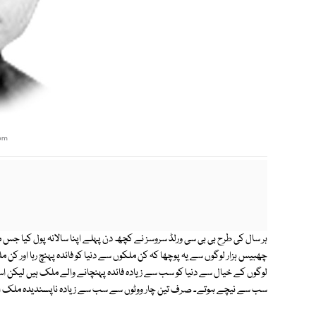
om
ہر سال کی طرح بی بی سی ورلڈ سروسز نے کچھ دن پہلے اپنا سالانہ پول کیا جس 
چھبیس ہزار لوگوں سے یہ پوچھا کہ کن ملکوں سے دنیا کو فائدہ پہنچ رہا اور کن
لوگوں کے خیال سے دنیا کو سب سے زیادہ فائدہ پہنچانے والے ملک ہیں لیکن اس
سب سے نیچے ہوتے۔ صرف تین چار ووٹوں سے سب سے زیادہ ناپسندیدہ ملک ایران