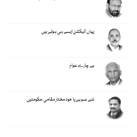
یہاں الیکشن ایسے ہی ہوتے ہیں
بے چارے عوام
نئے صوبے یا خود مختار مقامی حکومتیں