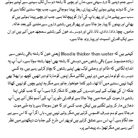
اسے جنم دینے کا درد سہتی ہے۔ ماں اور بچے کا رشتہ دو سال تک سینے سے لپٹے ہوئے
ماں کا دودھ پیتے ہوئے ایک پیاری ربط پیدا ہوجاتی ہے۔ جب بچہ سننے لگتا ہے تو
سب سے پہلے ماں اور پھر باپ کی آواز کو پہچانتا ہے، جب اور بچے پیدا ہوتے ہیں تو
بھائی اور بہنوں کا پیار جڑ جاتا ہے اور پھر قریبی رشتے داروں سے ملنے کے بعد خالہ،
ماموں، چچا، دادا، دادی، نانا، نانی اور دوسرے خون کے رشتے سمجھ میں آتے ہیں اور ان
سے ایک قدرتی انسیت اور پیار بڑھ جاتا ہے۔
کہتے ہیں کہ Blood is thicker than water (یعنی خون کا رشتہ باقی رشتوں سے
زیادہ مضبوط ہے) باقی رشتوں میں دوستی کا رشتہ بھی اچھا رشتہ ہوتا ہے۔ اب آپ یہ
اندازہ لگائیں کہ ظالم اور وحشی لوگ بھی اپنے رشتوں کا بچاؤ کرتے رہے ہیں، وہ کسی
دوسرے کو تو مارنے میں دیر نہیں لگاتے مگر اپنوں کو مارنا تو دور انھیں کچھ برا بھلا بھی
کہنا نہیں سننے میں آتا تھا۔ شیر کتنا خونخوار جانور ہے مگر وہ اپنے بچوں کو نہیں کھاتا
بلکہ ان کی بھوک کے لیے دوسروں کے بچوں کا شکار کرتا ہے۔ آپ کا جب کوئی اپنا
رشتے دار موت کے منہ میں چلا جاتا ہے تو قدرتی طور پر آپ کے آنسو نکل آتے ہیں، آپ
دھاڑیں مار کر رونے لگتے ہیں لیکن جب کسی اور کا خون ہوجاتا ہے یا وہ طبی موت
مرجاتا ہے تو ہم صرف افسوس کرتے ہیں مگر روتے نہیں ہیں۔ ہاں اگر آپ کا اس سے بے
حد لگاؤ ہے، آپ اس سے عشق کرتے ہیں تو پھر اس طرح کے جذبات دیکھنے میں نظر
آتے رہے ہیں مگر تھوڑے پیمانے پر۔