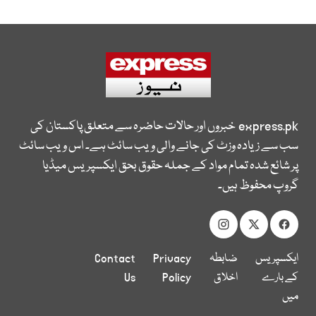
express.pk
خبروں اور حالات حاضرہ سے متعلق پاکستان کی
سب سے زیادہ وزٹ کی جانے والی ویب سائٹ ہے۔ اس ویب سائٹ
پر شائع شدہ تمام مواد کے جملہ حقوق بحق ایکسپریس میڈیا
گروپ محفوظ ہیں۔
ایکسپریس
ضابطہ
Privacy
Contact
کے بارے
اخلاق
Policy
Us
میں