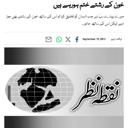
خون کے رشتے ختم ہورہے ہیں
میرے پیارے ربّ نے جب انسان کو تخلیق کیا تو اس کے ساتھ خون کے رشتے بھی جوڑ
دیے لیکن اس کے ساتھ جانور...
لیاقت راجپر
September 15, 2013