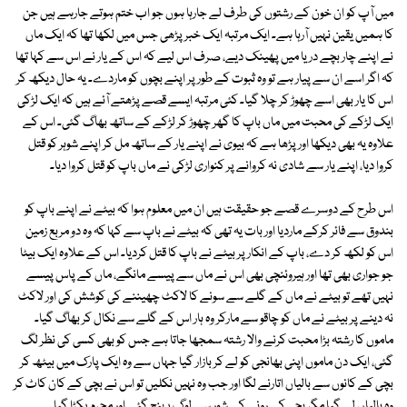
میں آپ کو ان خون کے رشتوں کی طرف لے جارہا ہوں جو اب ختم ہوتے جارہے ہیں جن
کا ہمیں یقین نہیں آرہا ہے۔ ایک مرتبہ ایک خبر پڑھی جس میں لکھا تھا کہ ایک ماں
نے اپنے چار بچے دریا میں پھینک دیے، صرف اس لیے کہ اس کے یار نے اس سے کہا تھا
کہ اگر اسے ان سے پیار ہے تو وہ ثبوت کے طور پر اپنے بچوں کو ماردے۔ یہ حال دیکھ کر
اس کا یار بھی اسے چھوڑ کر چلا گیا۔ کئی مرتبہ ایسے قصے پڑھتے آئے ہیں کہ ایک لڑکی
ایک لڑکے کی محبت میں ماں باپ کا گھر چھوڑ کر لڑکے کے ساتھ بھاگ گئی۔ اس کے
علاوہ یہ بھی دیکھا اور پڑھا ہے کہ بیوی نے اپنے یار کے ساتھ مل کر اپنے شوہر کو قتل
کروا دیا، اپنے یار سے شادی نہ کروانے پر کنواری لڑکی نے ماں باپ کو قتل کروا دیا۔
اس طرح کے دوسرے قصے جو حقیقت ہیں ان میں معلوم ہوا کہ بیٹے نے اپنے باپ کو
بندوق سے فائر کرکے ماردیا اور بات یہ تھی کہ بیٹے نے باپ سے کہا کہ وہ دو مربع زمین
اس کو لکھ کر دے، باپ کے انکار پر بیٹے نے باپ کا قتل کردیا۔ اس کے علاوہ ایک بیٹا
جو جواری بھی تھا اور ہیروئنچی بھی اس نے ماں سے پیسے مانگے، ماں کے پاس پیسے
نہیں تھے تو بیٹے نے ماں کے گلے سے سونے کا لاکٹ چھیننے کی کوشش کی اور لاکٹ
نہ دینے پر بیٹے نے ماں کو چاقو سے مارکر وہ ہار اس کے گلے سے نکال کر بھاگ گیا۔
ماموں کا رشتہ بڑا محبت کرنے والا رشتہ سمجھا جاتا ہے جس کو بھی کسی کی نظر لگ
گئی، ایک دن ماموں اپنی بھانجی کو لے کر بازار گیا جہاں سے وہ ایک پارک میں بیٹھ کر
بچی کے کانوں سے بالیاں اتارنے لگا اور جب وہ نہیں نکلیں تو اس نے بچی کے کان کاٹ کر
وہ بالیاں لے گیا مگر بچی کے رونے کے شور سے لوگ پہنچ گئے اور مجرم پکڑا گیا۔