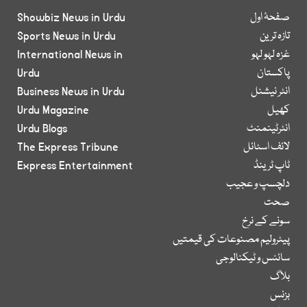
صفحۂ اول
Showbiz News in Urdu
تازہ ترین
Sports News in Urdu
غزہ لہو لہو
International News in
پاکستان
Urdu
انٹر نیشنل
Business News in Urdu
کھیل
Urdu Magazine
انٹرٹینمنٹ
Urdu Blogs
لائف اسٹائل
The Express Tribune
ٹاپ ٹرینڈ
Express Entertainment
دلچسپ و عجیب
صحت
سونے کے نرخ
پیٹرولیم مصنوعات کی قیمتیں
سائنس و ٹیکنالوجی
بلاگ
بزنس