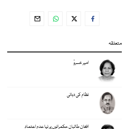
متعلقہ
امیر خسروؒ
نظام کی دہائی
افغان طالبان حکمرانوں پر نیا عدم اعتماد