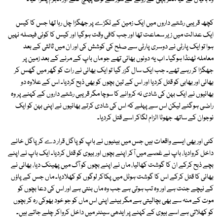
کچھ قریبی رشتے داروں میں ایک زمین کے ٹکڑے پر جھگڑا چل رہا تھا جس کا کیس
ایک عدالت میں زیر سماعت تھا اور جب کافی وقت ہوگیا اور کیس کا کوئی فیصلہ نہیں
ہوا تو ایک پارٹی نے دوسری پارٹی سے صلح کی کوشش کی اور ان میں ثالثی کے بعد
معاملہ ٹھنڈا ہوگیا۔ اب یہ دونوں بھائی تھے جو ماں باپ کے مرنے کے بعد زمین پر
جھگڑا کر رہے تھے۔ جب ایک سال گزر گیا تو ایک بھائی نے رات کو گھر میں گھس کر
بھائی اور بھابی کو قتل کردیا اور اس کے تین بچوں کو بھی ذبح کردیا۔ اس کے علاوہ دو
بھائیوں نے ایک بہن کی شادی نہ کروانے کا سوچا مگر قریبی رشتے داروں کے کہنے پر وہ
راضی ہوگئے لیکن اس سے پہلے کہ اس کی شادی کرتے بھائیوں نے اپنی بہن کو ایک
نوجوان کے ساتھ جھوٹا الزام لگاکر اسے قتل کردیا۔
کئی اور بھی ایسے واقعات ہیں جس میں بیٹیوں نے باپ کو پاگل قرار دے کر پاگل خانے
داخل کروادیا، باپ نے غصے میں آکر اپنے بچوں اور بیوی کو قتل کردیا۔ ایک باپ نے اپنے
بچے ذبح کرکے ان کا گوشت کھالیا، ماں نے اپنے بچوں کو آگ میں پھینک دیا، بھائی نے
بھائی کا قتل کرکے اس کا گوشت ہوٹل میں پکاکر لوگوں کو کھلادیا۔ ماں جس کے پاؤں
کے نیچے جنت ہے اور وہ تب ہوتی ہے جب وہ ماں بنتی ہے اور اس کی دعا بچوں کو
موت کے منہ سے بھی بچالیتی ہے مگر بیٹے اپنی اس ماں کو جو خود بھوکی رہ کر بچوں
کو کھلاتی ہے اسے بیوی کے کہنے پر ایدھی سینٹر میں داخل کرواکر چلے جاتے ہیں۔