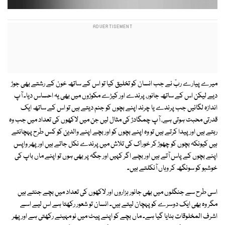
میرے پیارے ربّ نے جب انسان کو تخلیق کیا تو اس کے ساتھ خون کے رشتے بھی جوڑ
دیے لیکن اس کے ساتھ جانور، پرندے اور کیڑے مکوڑوں میں بھی یہ احساس دیا۔ آپ
اندازہ لگائیں جب پرندے یا چرند اپنے بچوں کو جنم دیتے ہیں تو اس کے ساتھ ایک
قدرتی محبت ہوتی ہے، آپ چمگادڑ کی مثال لیں جن میں لاکھوں کی تعداد میں جب وہ
رہتے ہیں اور پیدا کرتے ہیں تو وہ اپنے بچوں کو اور بچے اپنے والدین کو کس طرح پہچانتے
ہیں کیونکہ بچوں کو چھوڑ کر خوراک کی تلاش میں پرندے نکل جاتے ہیں اور پھر واپس
اپنے بچوں کے پاس آتے ہیں اور بچے اگر کہیں اور جگہ پر بھی ہوں تو اپنے ماں باپ کی
خوشبو کو سونگھ کر وہاں آنکلتے ہیں۔
اسی طرح سے جنگلوں میں بھی جانور ہزاروں اور لاکھوں کی تعداد میں بچے جنتے ہیں
مگر وہ بھی ایک دوسرے کو پہچان لیتے ہیں۔ انسان تو شعور رکھتا ہے اس لیے اسے
اشرف المخلوقات بنایا گیا ہے۔ ماں بچے کو اپنے پیٹ میں نو مہینے رکھتی ہے اور پھر