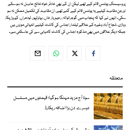
پروسیسنگ یونٹس قائم کیے تھے لیکن ان کے بھی خاطر خواہ نتائج حاصل نہ ہو سکے
اورجن مقاصد کیلیے یہ یونٹس قائم کیے گئے تھے، ان مقاصد کی تکمیل ممکن نہ ہو
سکی۔ انہوں نے کہا کہ پنجاب میں گوجرانوالہ، رحیم یار خاں، بہاولپور، لودھراں، کہروڑ پکا،
وہاڑی، شجاع آباد وغیرہ کے علاقے تیلدار اجناس کی کاشت کیلیے انتہائی موزوں ہیں
جبکہ دیگر علاقوں میں بھی مذکورہ اجناس کی کاشت کامیابی سے کی جاسکتی ہے۔
متعلقہ
سونا آج مزید مہنگا ہوگیا؛ قیمتوں میں مسلسل
دوسرے دن بڑا اضافہ ریکارڈ