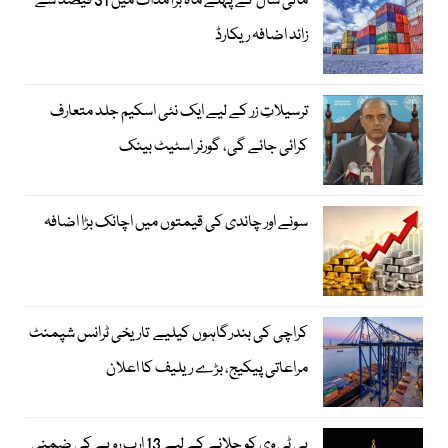
مالی سال کے پہلے ماہ برآمدات میں 31 فیصد سے
زائد اضافہ ریکارڈ
ترسیلاتِ زر کے لیے ایک نئی اسکیم جلد متعارف
کرائی جائے گی، گورنر اسٹیٹ بینک
سونے اور چاندی کی قیمتوں میں اچانک بڑا اضافہ
کراچی کی بندرگاہوں کیلیے تاریخی ٹرانس شپمنٹ
مراعاتی پیکیج، بڑے ریلیف کا اعلان
پی ٹی وی کو چلانے کے لیے 13 ارب روپے کی ضمنی