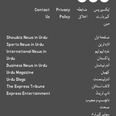
ایکسپریس
ضابطہ
Privacy
Contact
کے بارے
اخلاق
Policy
Us
میں
صفحۂ اول
Showbiz News in Urdu
تازہ ترین
Sports News in Urdu
غزہ لہو لہو
International News in
پاکستان
Urdu
انٹر نیشنل
Business News in Urdu
کھیل
Urdu Magazine
انٹرٹینمنٹ
Urdu Blogs
لائف اسٹائل
The Express Tribune
ٹاپ ٹرینڈ
Express Entertainment
دلچسپ و عجیب
صحت
سونے کے نرخ