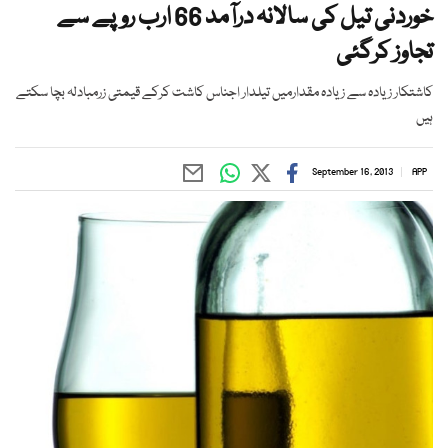
خوردنی تیل کی سالانہ درآمد 66 ارب روپے سے
تجاوز کرگئی
کاشتکار زیادہ سے زیادہ مقدارمیں تیلدار اجناس کاشت کرکے قیمتی زرمبادلہ بچا سکتے
ہیں
September 16, 2013
APP