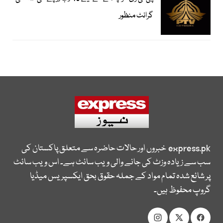
گرانٹ منظور
express.pk
خبروں اور حالات حاضرہ سے متعلق پاکستان کی
سب سے زیادہ وزٹ کی جانے والی ویب سائٹ ہے۔ اس ویب سائٹ
پر شائع شدہ تمام مواد کے جملہ حقوق بحق ایکسپریس میڈیا
گروپ محفوظ ہیں۔