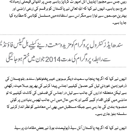
رہیں جس سے مجبوراً ایڈیبل آئل امپور ٹ کرناپڑ رہاہے جس پر انتہائی قیمتی زرمبادلہ
خرچ ہو رہاہے۔ انہوں نے کہا کہ اللہ تعالیٰ نے پاکستان کو ہر قسم کی زرعی اراضی اور
بہترین موسموں سے نوازا ہے مگر اس سے استفادہ میں مسلسل کوتاہی کا مظاہرہ کیا
جارہا ہے۔
انہوں نے کہا کہ اگرچہ پنجاب سمیت دیگر صوبوں خیبر پختونخوا، سندھ، بلوچستان کی
ذرخیز زمین خوردنی تیل کے حصول کیلیے اجناس پیدا کرنے کی بھر پور صلاحیت رکھتی
ہے لیکن متعلقہ اداروں کی جانب سے تیل در اجناس کی فصلوں کی کاشت کیلیے نہ تو
ماضی میں کوئی اقدام کیے گئے اور نہ ہی حال میں اس جانب ٹھوس بنیادوں پر کوئی
منصوبہ بندی کی جا رہی ہے جبکہ مستقبل میں بھی اس معاملے کو نظر انداز کرنے کا
سلسلہ ہنوز جاری ہے۔
انہوں نے کہا کہ اگرچہ پاکستان آئل سیڈ ڈیولپمنٹ بورڈ نے بعض مقامات پر سیڈ