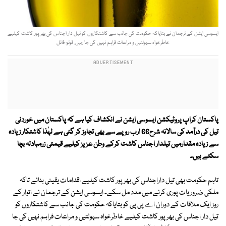
ایسوسی ایشن کے ترجمان نے بتایاکہ حکومت کی جانب سے کاشتکاروں کو تیل دار اجناس کی بھرپور کاشت کیلیے
خاطرخواہ سہولتیں و مراعات فراہم نہیں کی جا رہیں. فوٹو: فائل
پاکستان کراپ پروٹیکشن ایسوسی ایشن نے انکشاف کیا ہے کہ پاکستان میں خوردنی
تیل کی درآمد کی سالانہ شرح66 ارب روپے سے بھی تجاوز کر گئی ہے لہٰذا کاشتکار زیادہ
سے زیادہ مقدارمیں تیلدار اجناس کاشت کرکے وطن عزیز کیلیے قیمتی زرمبادلہ بچا
سکتے ہیں۔
تاہم حکومت بھی تیل داراجناس کی بھر پور کاشت کیلیے اقدامات یقینی بنائے تاکہ
ملکی ضروریات پوری کرنے میں مدد مل سکے۔ ایسوسی ایشن کے ترجمان نے اتوار کے
روز ایک ملاقات کے دوران اے پی پی کو بتایاکہ حکومت کی جانب سے کاشتکاروں کو
تیل دار اجناس کی بھرپور کاشت کیلیے خاطرخواہ سہولتیں و مراعات فراہم نہیں کی جا