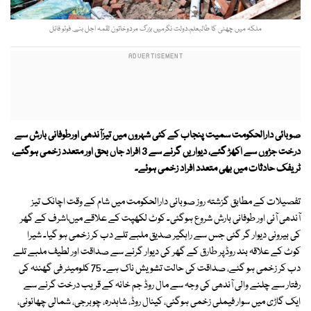
ملکہ میں چھٹی کا طالبعلم،دولت نگرمیں بزرگ مردوخاتون لقمہ اجل بنے. فوٹو فائل
صوبائی دارالحکومت سمیت پنجاب کے کئی شہروں میں تیزآندھی اورطوفانی بارش سے
درخت جڑوں سے اکھڑ گئے، دیواریں گرنے سے 3 افراد جاں بحق اور متعدد زخمی ہوگئے،
ٹریفک حادثات میں بھی متعدد افراد زخمی ہوئے۔
تفصیلات کے مطابق گزشتہ روز صوبائی دارالحکومت میں شام کے وقت اچانک تیز
آندھی آئی اور طوفانی بارش شروع ہوگئی۔ کوٹ لکھپت کے علاقے میںاشرف کے گھر
کی بیرونی دیوار گر گئی جس سے راہگیر صدیق ملبے تلے دب کر زخمی ہو گیا۔ شیرا
کوٹ کے علاقہ بند روڈپر طارق کے گھر کی دیوار گرنے سے صداقت اور لطیف ملبے تلے
دب کر زخمی ہو گئے، صداقت کی حالت تشویش ناک ہے۔ 75 کلومیٹر فی گھنٹہ کی
رفتار سے چلنے والی آندھی کی وجہ سے مال روڈ جم خانہ کے قریب درخت گرنے سے
ایک گاڑی میں سوار فیملی زخمی ہوگئی، کینال روڈ، شاہدرہ، چوبرجی، شمالی چھائونی،