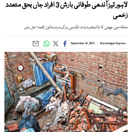
لاہور تیز آندھی طوفانی بارش 3 افراد جاں بحق متعدد
زخمی
ملکہ میں چھٹی کا طالبعلم،دولت نگرمیں بزرگ مردوخاتون لقمہ اجل بنے
September 16, 2013
Numaindgan Express