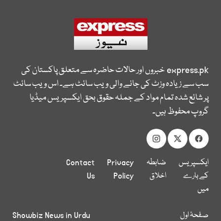
express.pk
خبروں اور حالات حاضرہ سے متعلق پاکستان کی
سب سے زیادہ وزٹ کی جانے والی ویب سائٹ ہے۔ اس ویب سائٹ
پر شائع شدہ تمام مواد کے جملہ حقوق بحق ایکسپریس میڈیا
گروپ محفوظ ہیں۔
ایکسپریس
ضابطہ
Privacy
Contact
کے بارے
اخلاق
Policy
Us
میں
صفحۂ اول
Showbiz News in Urdu