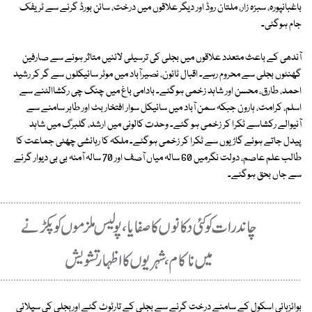
باغبانپورہ، سبزہ زار، ملتان روڈ اور دیگر علاقوں میں درخت، سائن بورڈ گرنے سے ٹریفک
جام ہوگئی۔
آندھی کے باعث متعدد علاقوں میں بجلی کی ترسیلی لائنیں متاثر ہونے سے صارفین
گھنٹوں بجلی سے محروم رہے۔ اقبال ٹائون، نصیرآباد میں موٹر سائیکلوں سے گر کر رشید
احمد، طارق، محسن اور شاہد زخمی ہوگئے۔ بادامی باغ میں چنگ چی رکشاالٹنے سے
اسلم، کرامت، ہارون جبکہ سمن آباد میں سائیکل سوار افتخار بٹ اور طاہر سامنے سے
آنیوالے رکشاسے ٹکرا کر زخمی ہو گئے۔ وحدت کالونی میں ارشد، گلبرگ میں شاہد
پیدل جاتے ہوئے گاڑیوں سے ٹکرا کر زخمی ہوگئے۔ ملکہ کا رہائشی چھٹی جماعت کا
طالب علم عاصم، دولت نگرمیں 60 سالہ میاں آصف اور 70 سالہ آمنہ بی بی دیوار گرنے
سے جاں بحق ہوگئے۔
بوائزہائی اسکول کے سامنے درخت گرنے سے بجلی کے تارٹوٹ گئے اوربجلی کی سپلائی