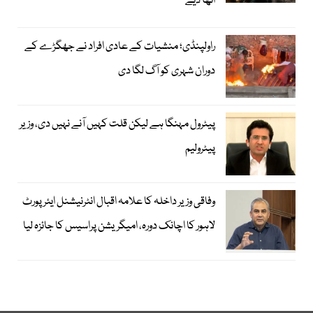
اٹھا دیے
راولپنڈی؛ منشیات کے عادی افراد نے جھگڑے کے
دوران شہری کو آگ لگا دی
پیٹرول مہنگا ہے لیکن قلت کہیں آنے نہیں دی، وزیر
پیٹرولیم
وفاقی وزیر داخلہ کا علامہ اقبال انٹرنیشنل ایئرپورٹ
لاہور کا اچانک دورہ، امیگریشن پراسیس کا جائزہ لیا