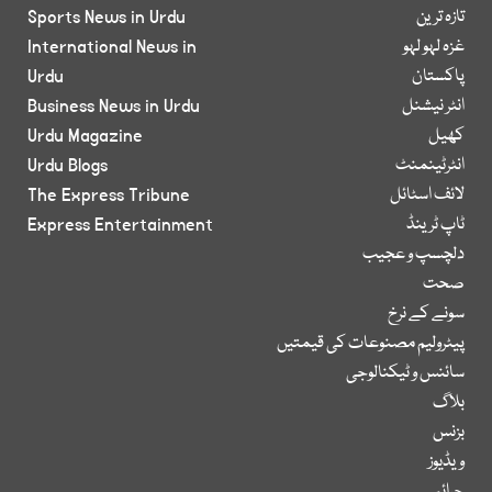
تازہ ترین
Sports News in Urdu
غزہ لہو لہو
International News in
پاکستان
Urdu
انٹر نیشنل
Business News in Urdu
کھیل
Urdu Magazine
انٹرٹینمنٹ
Urdu Blogs
لائف اسٹائل
The Express Tribune
ٹاپ ٹرینڈ
Express Entertainment
دلچسپ و عجیب
صحت
سونے کے نرخ
پیٹرولیم مصنوعات کی قیمتیں
سائنس و ٹیکنالوجی
بلاگ
بزنس
ویڈیوز