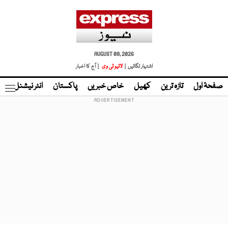
AUGUST 09, 2026
اشتہار لگائیں |
لائیو ٹی وی
| آج کا اخبار
صفحۂ اول
تازہ ترین
کھیل
خاص خبریں
پاکستان
انٹر نیشنل
ٹا