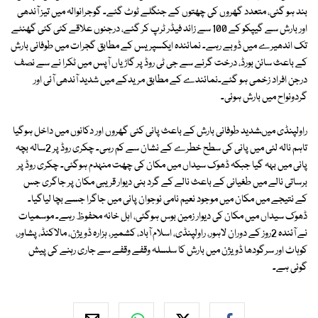
بند ہو گئی، متعدد گھروں کی چھتوں کے جنگلے ٹوٹ گئے۔ گوجرانوالہ میں تیز آندھی
اور بارش سے گیپکو کے 100 سے زائد فیڈر ٹرپ کر گئے، درجنوں علاقے کئی کئی گھنٹے
تک اندھیرے میں ڈوبے رہے۔ نمائندہ ایکسپریس کے مطابق گجرات میں طوفانی بارش
کے باعث سائن بورڈ، درخت گرنے سے جی ٹی روڈ پر گاڑیاں آپس میں ٹکرا نے سے نصف
درجن افراد زخمی ہو گئے۔نمائندے کے مطابق مریدکے میں شدید آندھی آئی اور
گردونواح میں بارش ہوئی۔
راولپنڈی میںشدید طوفانی بارش کے باعث پانی کئی گھروں اور دکانوں میں داخل ہوگیا
تاہم نالہ لئی میں پانی کی سطح خطرے کے نشان سے کم رہی۔ چکری روڈ پر 2سالہ بچہ
پانی میں بہہ گیا جبکہ ڈھوک سیداں میں مکان کی چھت منہدم ہوگئی۔ چکری روڈ پر
برساتی نالے میں طغیانی کے باعث نالے کے گرد بنی دیوار قریبی مکان پر جاگری جس
کے نتیجے میں مکان میں موجود نعیم نامی نوجوان پانی میں جاگرا جسے بچا لیاگیا۔
ڈھوک سیداں میں مکان کی دیوار زمین بوس ہوگئی، اہل خانہ محفوظ رہے۔ موسمیات
نے آئندہ 2روز کے دوران لاہور، راولپنڈی، اسلام آباد، کشمیر، ہزارہ ڈویژن، مالاکنڈ، پشاور،
کوہاٹ اور سرگودھا ڈویژن میں بارش کا سلسلہ وقفے وقفے سے جاری رہنے کی پیش
گوئی ہے۔