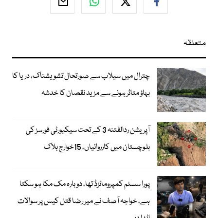
متعلقہ
چترال میں سیلاب سے صورتحال تشویشناک، دریا کا
بہاؤ متاثر ہونے سے مزید نقصان کا خدشہ
آپریشن ردالفتنہ 3 کے تحت سیکیورٹی فورسز کی
بلوچستان میں کارروائیاں، 15خوارج ہلاک
پورا سسٹم کمپرومائزڈ تھا، دوبارہ مک مکا ہو سکتا
ہے، خواجہ آصف نے میر رضا قتل کیس پر سوالات