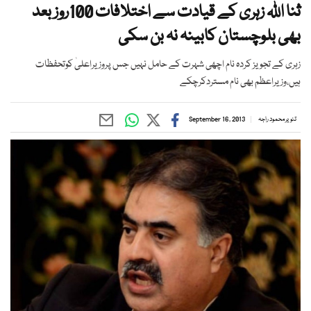
ثنا اللہ زہری کے قیادت سے اختلافات 100روز بعد
بھی بلوچستان کابینہ نہ بن سکی
زہری کے تجویز کردہ نام اچھی شہرت کے حامل نہیں جس پروزیراعلیٰ کوتحفظات
ہیں،وزیراعظم بھی نام مستردکرچکے
تنویر محمود راجہ
September 16, 2013