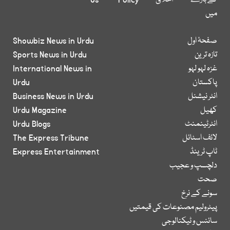
کے بارے
اخلاق
Policy
Us
میں
صفحۂ اول
Showbiz News in Urdu
تازہ ترین
Sports News in Urdu
غزہ لہو لہو
International News in
پاکستان
Urdu
انٹر نیشنل
Business News in Urdu
کھیل
Urdu Magazine
انٹرٹینمنٹ
Urdu Blogs
لائف اسٹائل
The Express Tribune
ٹاپ ٹرینڈ
Express Entertainment
دلچسپ و عجیب
صحت
سونے کے نرخ
پیٹرولیم مصنوعات کی قیمتیں
سائنس و ٹیکنالوجی