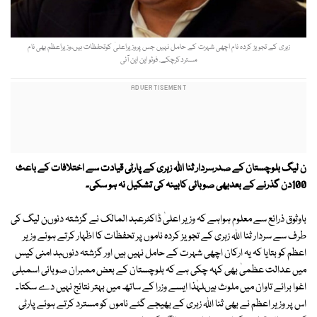
زہری کے تجویز کردہ نام اچھی شہرت کے حامل نہیں جس پروزیراعلیٰ کوتحفظات ہیں،وزیراعظم بھی نام
مستردکرچکے. فوٹو این این آئی
ن لیگ بلوچستان کے صدرسردار ثنا اللہ زہری کے پارٹی قیادت سے اختلافات کے باعث
100دن گذرنے کے بعدبھی صوبائی کابینہ کی تشکیل نہ ہو سکی۔
باوثوق ذرائع سے معلوم ہواہے کہ وزیر اعلیٰ ڈاکٹرعبد المالک نے گزشتہ دنوںن لیگ کی
طرف سے سردار ثنا اللہ زہری کے تجویز کردہ ناموں پر تحفظات کا اظہار کرتے ہوئے وزیر
اعظم کو بتایا کہ یہ ارکان اچھی شہرت کے حامل نہیں ہیں اور گزشتہ دنوںبد امنی کیس
میں عدالت عظمیٰ بھی کہہ چکی ہے کہ بلوچستان کے بعض ممبران صوبائی اسمبلی
اغوا برائے تاوان میں ملوث ہیںلہٰذا ایسے وزرا کے ساتھ میں بہتر نتائج نہیں دے سکتا۔
اس پر وزیر اعظم نے بھی ثنا اللہ زہری کے بھیجے گئے ناموں کو مسترد کرتے ہوئے پارٹی