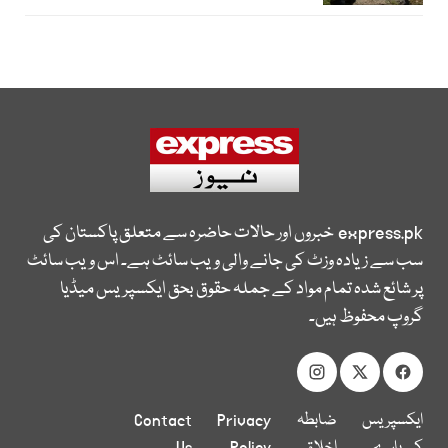
express.pk
خبروں اور حالات حاضرہ سے متعلق پاکستان کی
سب سے زیادہ وزٹ کی جانے والی ویب سائٹ ہے۔ اس ویب سائٹ
پر شائع شدہ تمام مواد کے جملہ حقوق بحق ایکسپریس میڈیا
گروپ محفوظ ہیں۔
ایکسپریس
ضابطہ
Privacy
Contact