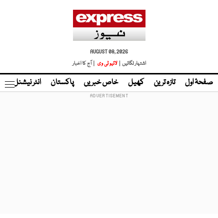
AUGUST 08, 2026
اشتہار لگائیں |
لائیو ٹی وی
| آج کا اخبار
صفحۂ اول
تازہ ترین
کھیل
خاص خبریں
پاکستان
انٹر نیشنل
ٹا