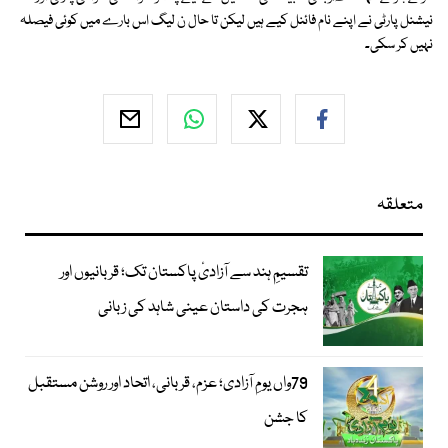
نیشنل پارٹی نے اپنے نام فائنل کیے ہیں لیکن تا حال ن لیگ اس بارے میں کوئی فیصلہ
نہیں کر سکی۔
متعلقہ
تقسیمِ ہند سے آزادیٔ پاکستان تک؛ قربانیوں اور
ہجرت کی داستان عینی شاہد کی زبانی
79واں یومِ آزادی؛ عزم، قربانی، اتحاد اور روشن مستقبل
کا جشن