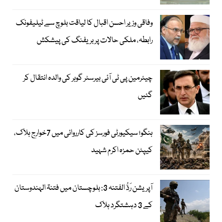
وفاقی وزیر احسن اقبال کا لیاقت بلوچ سے ٹیلیفونک
رابطہ، ملکی حالات پر بریفنگ کی پیشکش
چیئرمین پی ٹی آئی بیرسٹر گوہر کی والدہ انتقال کر
گئیں
ہنگو؛ سیکیورٹی فورسز کی کارروائی میں 7خوارج ہلاک،
کیپٹن حمزہ اکرم شہید
آپریشن رَدُّ الفتنہ 3: بلوچستان میں فتنۃ الہندوستان
کے 3 دہشتگرد ہلاک