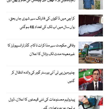
رقم وصولی اور لاکھوں کے چیکس کی تجاویز بھی دیں
کراچی میں ڈاکوؤں کی فائرنگ سے شہری جاں بحق،
رواں سال میں اب تک کی تعداد 46 ہوگئی
وفاقی حکومت سے مذاکرات ناکام، گڈز ٹرانسپورٹرز کا
غیرمعینہ مدت تک ہڑتال کا اعلان
چئیرمین پی ٹی آئی بیرسٹر گوہر کی والدہ انتقال کر
گئیں
پیٹرولیم مصنوعات کی نئی قیمتوں کا اعلان، ڈیزل
پر لیوی مزید بڑھا دی گئی