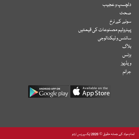
دلچسپ و عجیب
صحت
سونے کے نرخ
پیٹرولیم مصنوعات کی قیمتیں
سائنس و ٹیکنالوجی
بلاگ
بزنس
ویڈیوز
جرائم
تمام مواد کے جملہ حقوق © 2026 ایکسپریس اردو