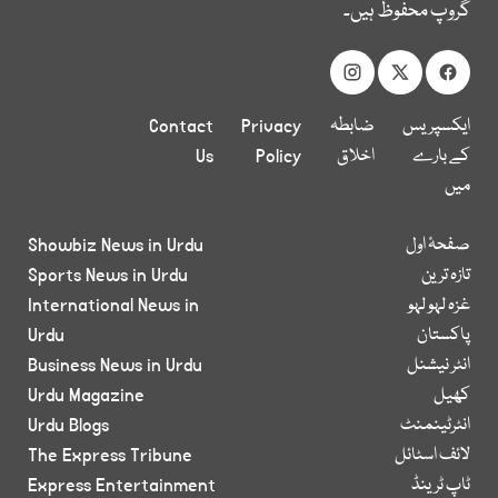
گروپ محفوظ ہیں۔
ایکسپریس
ضابطہ
Privacy
Contact
کے بارے
اخلاق
Policy
Us
میں
صفحۂ اول
Showbiz News in Urdu
تازہ ترین
Sports News in Urdu
غزہ لہو لہو
International News in
پاکستان
Urdu
انٹر نیشنل
Business News in Urdu
کھیل
Urdu Magazine
انٹرٹینمنٹ
Urdu Blogs
لائف اسٹائل
The Express Tribune
ٹاپ ٹرینڈ
Express Entertainment