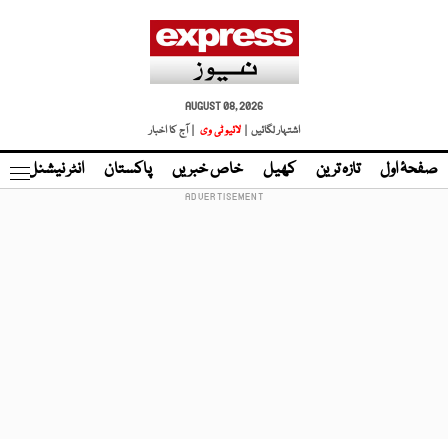
AUGUST 08, 2026
اشتہار لگائیں |
لائیو ٹی وی
| آج کا اخبار
صفحۂ اول
تازہ ترین
کھیل
خاص خبریں
پاکستان
انٹر نیشنل
ٹا