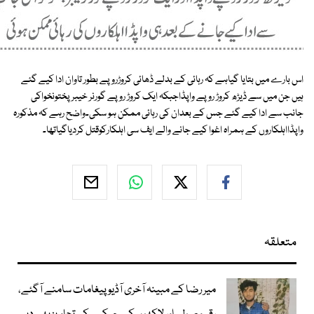
اس بارے میں بتایا گیاہے کہ رہائی کے بدلے ڈھائی کروڑروپے بطور تاوان ادا کیے گئے
ہیں جن میں سے ڈیڑھ کروڑ روپے واپڈاجبکہ ایک کروڑ روپے گورنر خیبرپختونخواکی
جانب سے ادا کیے گئے جس کے بعدان کی رہائی ممکن ہو سکی۔واضح رہے کہ مذکورہ
واپڈااہلکاروں کے ہمراہ اغوا کیے جانے والے ایف سی اہلکارکوقتل کردیاگیاتھا۔
متعلقہ
میر رضا کے مبینہ آخری آڈیو پیغامات سامنے آگئے،