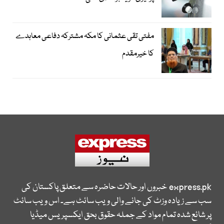
مفتی تقی عثمانی کا مکہ مشترکہ دفاعی معاہدے
کا خیرمقدم
express.pk
خبروں اور حالات حاضرہ سے متعلق پاکستان کی
سب سے زیادہ وزٹ کی جانے والی ویب سائٹ ہے۔ اس ویب سائٹ
پر شائع شدہ تمام مواد کے جملہ حقوق بحق ایکسپریس میڈیا