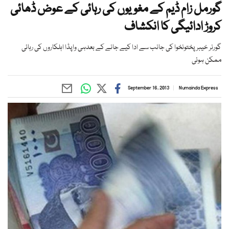
گورمل زام ڈیم کے مغویوں کی رہائی کے عوض ڈھائی
کروڑ ادائیگی کا انکشاف
گورنر خیبرپختونخوا کی جانب سے ادا کیے جانے کے بعدہی واپڈا اہلکاروں کی رہائی
ممکن ہوئی
September 16, 2013
Numainda Express