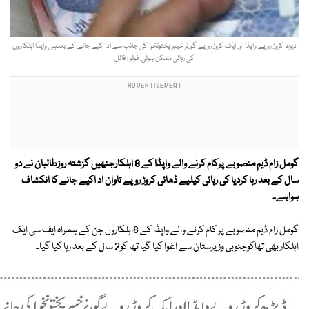
ڈیڑھ کروڑ روپے واپڈا اور ایک کروڑ روپے گورنر خیبرپختونخوا کی جانب سے ادا کیے جانے کے بعدہی واپڈا اہلکاروں
کی رہائی ممکن ہوئی. فوٹو : فائل
گومل زام ڈیم منصوبے پرکام کرنے والے واپڈا کے 8 اہلکارجنھیں گزشتہ روزطالبان نے دو
سال کے بعد رہا کردیا کی رہائی کیلیے ڈھائی کروڑ روپے تاوان اد اکیے جانے کا انکشاف
ہواہے۔
گومل زام ڈیم منصوبے پر کام کرنے والے واپڈا کے 8اہلکاروں جن کے ہمراہ ایف سی ایک
اہلکار بھی تھاکوجنوبی وزیرستان سے اغوا کیا گیا تھا کو2 سال کے بعد رہا کیا گیا۔