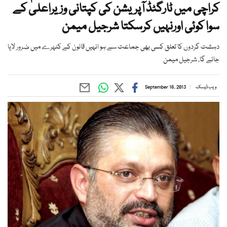
کراچی میں ٹارگٹڈ آپریشن کی کپتانی وزیراعلیٰ کے
سوا کوئی اورنہیں کرسکتا شرجیل میمن
دہشت گردوں کا تعلق کسی بھی جماعت سے ہو انہیں قانون کے کٹہرے میں ضرور لایا
جائے گا، شرجیل میمن
ویب ڈیسک
September 16, 2013