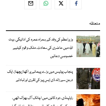
متعلقہ
وزیراعظم کی وفد کے ہمراہ عمرہ کی ادائیگی، بیت
اللہ میں حاضری کی سعادت، ملک و قوم کیلیے
خصوصی دعائیں
پنجاب پولیس میں بڑے پیمانے پر اکھاڑ پچھاڑ، ایک
درجن سے زائد ڈی ایس پیز کی تقرری اور تبادلے
راولپنڈی، دو دکانوں میں اچانک آگ بھڑک اٹھی،