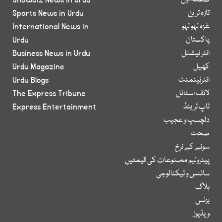
صفحۂ اول
Showbiz News in Urdu
تازہ ترین
Sports News in Urdu
غزہ لہو لہو
International News in
پاکستان
Urdu
انٹر نیشنل
Business News in Urdu
کھیل
Urdu Magazine
انٹرٹینمنٹ
Urdu Blogs
لائف اسٹائل
The Express Tribune
ٹاپ ٹرینڈ
Express Entertainment
دلچسپ و عجیب
صحت
سونے کے نرخ
پیٹرولیم مصنوعات کی قیمتیں
سائنس و ٹیکنالوجی
بلاگ
بزنس
ویڈیوز