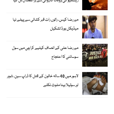
ریسکیو کی بروقت کارروائی سے بڑا نقصان ٹل گیا
میر رضا کیس، راتوں رات قبر کشائی سے پہلے نیا
میڈیکل بورڈ تشکیل
میر رضا علی کے انصاف کیلیے کراچی میں سول
سوسائٹی کا احتجاج
لاہور میں 40 سالہ خاتون کے قتل کا ڈراپ سین، شوہر
اور سوتیلا بیٹا ملوث نکلے