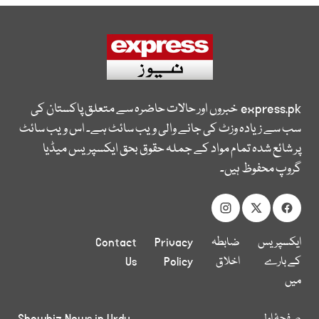
express.pk
خبروں اور حالات حاضرہ سے متعلق پاکستان کی
سب سے زیادہ وزٹ کی جانے والی ویب سائٹ ہے۔ اس ویب سائٹ
پر شائع شدہ تمام مواد کے جملہ حقوق بحق ایکسپریس میڈیا
گروپ محفوظ ہیں۔
ایکسپریس
ضابطہ
Privacy
Contact
کے بارے
اخلاق
Policy
Us
میں