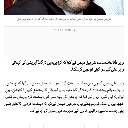
شرجیل میمن نے کہا کہ آپریشن صرف جرائم پیشہ افراد کے خلاف کیا جارہا ہے۔ فوٹو: فائل
وزیراطلاعات سندھ شرجیل میمن نے کہا کہ کراچی میں ٹارگٹڈ آپریشن کی کپتانی
وزیراعلیٰ کے سوا کوئی اورنہیں کرسکتا۔
وزیراعلی ہاؤس کراچی میں میڈیا سے بات کرتے ہوئے شرجیل میمن نے کہا کہ آپریشن
صرف جرائم پیشہ افراد کے خلاف کیا جارہا ہے، کارروائی کے متعلق کبھی ڈکٹیشن نہیں
لیا اورنہ لیں گے۔ انہوں نے کہا کہ آپریشن کی وجہ سے کئی دہشت گرد روپوش ہو گئے،
کچھ بیرون ملک فرارہوچکے ہیں۔ شرجیل میمن نےکہا کہ دہشت گردوں کا تعلق کسی
بھی جماعت سے ہو انہیں قانون کے کٹہرے میں ضرور لایا جائے گا۔