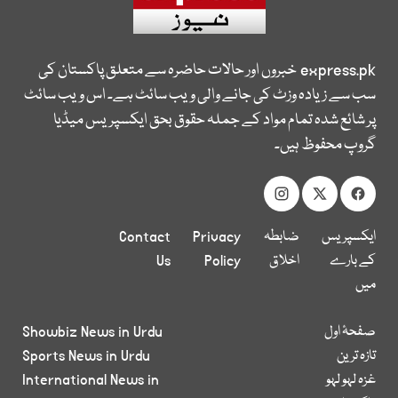
express.pk
خبروں اور حالات حاضرہ سے متعلق پاکستان کی
سب سے زیادہ وزٹ کی جانے والی ویب سائٹ ہے۔ اس ویب سائٹ
پر شائع شدہ تمام مواد کے جملہ حقوق بحق ایکسپریس میڈیا
گروپ محفوظ ہیں۔
ایکسپریس
ضابطہ
Privacy
Contact
کے بارے
اخلاق
Policy
Us
میں
صفحۂ اول
Showbiz News in Urdu
تازہ ترین
Sports News in Urdu
غزہ لہو لہو
International News in