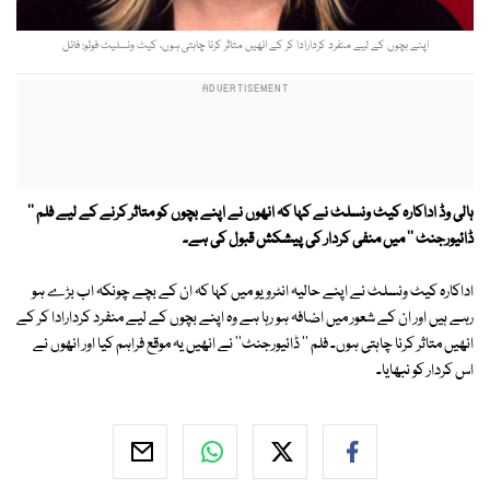
اپنے بچوں کے لیے منفرد کردارادا کر کے انھیں متاثر کرنا چاہتی ہوں، کیٹ ونسلیٹ فوٹو: فائل
ہالی وڈ اداکارہ کیٹ ونسلٹ نے کہا کہ انھوں نے اپنے بچوں کو متاثر کرنے کے لیے فلم ''
ڈائیورجنٹ '' میں منفی کردار کی پیشکش قبول کی ہے۔
اداکارہ کیٹ ونسلٹ نے اپنے حالیہ انٹرویو میں کہا کہ ان کے بچے چونکہ اب بڑے ہو
رہے ہیں اور ان کے شعور میں اضافہ ہو رہا ہے وہ اپنے بچوں کے لیے منفرد کردارادا کر کے
انھیں متاثر کرنا چاہتی ہوں۔ فلم '' ڈائیورجنٹ'' نے انھیں یہ موقع فراہم کیا اور انھوں نے
اس کردار کو نبھایا۔