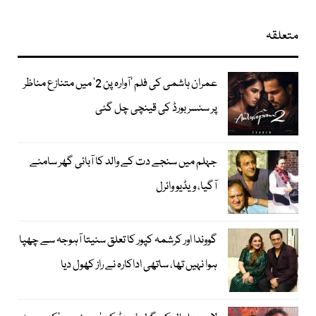
متعلقہ
عمران ہاشمی کی فلم ’آوارہ پن 2‘ میں متنازع مناظر
پر سنسر بورڈ کی قینچی چل گئی
جہلم میں سنجے دت کے والد کا آبائی گھر سامنے
آگیا، ویڈیو وائرل
گووندا اور کرشمہ کپور کا تعلق سنیتا آہوجہ سے چھپا
ہوا نہیں تھا، ساتھی اداکارہ نے راز کھول دیا