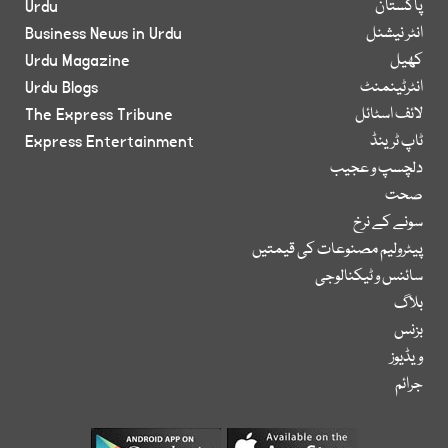
پاکستان
Urdu
انٹر نیشنل
Business News in Urdu
کھیل
Urdu Magazine
انٹرٹینمنٹ
Urdu Blogs
لائف اسٹائل
The Express Tribune
ٹاپ ٹرینڈ
Express Entertainment
دلچسپ و عجیب
صحت
سونے کے نرخ
پیٹرولیم مصنوعات کی قیمتیں
سائنس و ٹیکنالوجی
بلاگ
بزنس
ویڈیوز
جرائم