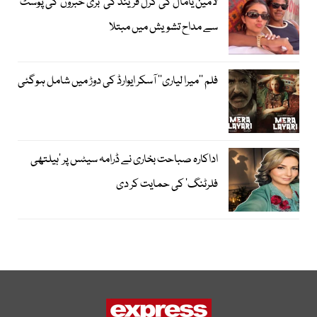
لامین یامال کی گرل فرینڈ کی ’بری خبروں‘کی پوسٹ
سے مداح تشویش میں مبتلا
فلم ’’میرا لیاری‘‘ آسکر ایوارڈ کی دوڑ میں شامل ہوگئی
اداکارہ صباحت بخاری نے ڈرامہ سیٹس پر ’ہیلتھی
فلرٹنگ‘ کی حمایت کر دی