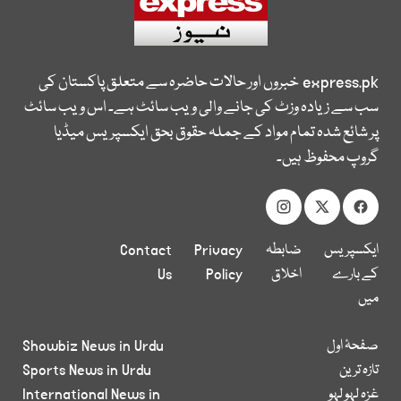
express.pk
خبروں اور حالات حاضرہ سے متعلق پاکستان کی
سب سے زیادہ وزٹ کی جانے والی ویب سائٹ ہے۔ اس ویب سائٹ
پر شائع شدہ تمام مواد کے جملہ حقوق بحق ایکسپریس میڈیا
گروپ محفوظ ہیں۔
ایکسپریس
ضابطہ
Privacy
Contact
کے بارے
اخلاق
Policy
Us
میں
صفحۂ اول
Showbiz News in Urdu
تازہ ترین
Sports News in Urdu
غزہ لہو لہو
International News in