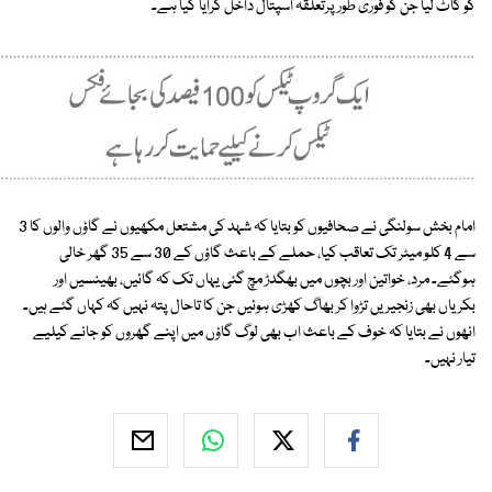
کو کاٹ لیا جن کو فوری طور پرتعلقہ اسپتال داخل کرایا گیا ہے۔
امام بخش سولنگی نے صحافیوں کو بتایا کہ شہد کی مشتعل مکھیوں نے گاؤں والوں کا 3
سے 4 کلو میٹر تک تعاقب کیا، حملے کے باعث گاؤں کے 30 سے 35 گھر خالی
ہوگئے۔ مرد، خواتین اور بچوں میں بھگدڑ مچ گئی یہاں تک کہ گائیں، بھینسیں اور
بکریاں بھی زنجیریں تڑوا کر بھاگ کھڑی ہوئیں جن کا تاحال پتہ نہیں کہ کہاں گئے ہیں۔
انھوں نے بتایا کہ خوف کے باعث اب بھی لوگ گاؤں میں اپنے گھروں کو جانے کیلیے
تیار نہیں۔