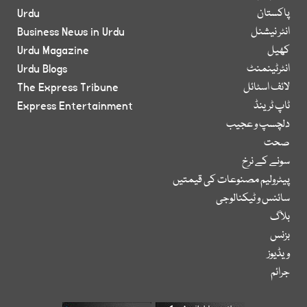
پاکستان
Urdu
انٹر نیشنل
Business News in Urdu
کھیل
Urdu Magazine
انٹرٹینمنٹ
Urdu Blogs
لائف اسٹائل
The Express Tribune
ٹاپ ٹرینڈ
Express Entertainment
دلچسپ و عجیب
صحت
سونے کے نرخ
پیٹرولیم مصنوعات کی قیمتیں
سائنس و ٹیکنالوجی
بلاگ
بزنس
ویڈیوز
جرائم