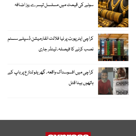
سونے کی قیمت میں مسلسل تیسرے روز اضافہ
کراچی ایئرپورٹ پر نیا فلائٹ انفارمیشن ڈسپلے سسٹم
نصب کرنے کا فیصلہ، ٹینڈر جاری
کراچی میں افسوسناک واقعہ، گھریلو تنازع پر باپ کے
ہاتھوں بیٹا قتل