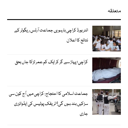
متعلقہ
انٹر بورڈ کراچی بارہویں جماعت آرٹس ریگولر کے
نتائج کا اعلان
کراچی؛ پہاڑ سے گر کر ایک کم عمر لڑکا جاں بحق
جماعت اسلامی کا احتجاج: کراچی میں آج کون سی
سڑکیں بند ہوں گی؟ ٹریفک پولیس کی ایڈوائزری
جاری