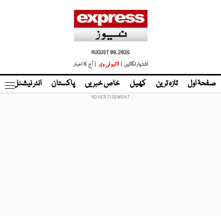
AUGUST 08, 2026
اشتہار لگائیں |
لائیو ٹی وی
| آج کا اخبار
صفحۂ اول
تازہ ترین
کھیل
خاص خبریں
پاکستان
انٹر نیشنل
ٹا