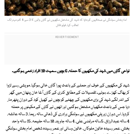
امام بخش سولنگی نے صحافیوں کو بتایا کہ شہد کی مشتعل مکھیوں نے گاؤں والوں کا 3 سے 4 کلو میٹر تک
تعاقب کیا۔ فوٹو: فائل
نواحی گاؤں میں شہد کی مکھیوں کا حملہ، 6 بچوں سمیت 10 افراد زخمی ہوگئے۔
شہد کی مکھیوں کے خوف اور حملے کے باعث پورا گاؤں خالی ہوگیا، مویشی رسے تڑوا
کر بھاگ کھڑے ہوئے۔ تفصیلات کے مطابق کنری کے گاؤں آغا خان پٹھان میں گھر
کے اندر لگے شہد کی بڑی مکھیوں کے چھتے کو بچوں نے کھیل کود کے دوران پتھر مار
دیا جس کے باعث مکھیاں مشتعل ہوگئیں اور انھوں نے گاؤں کے مکینوں پر حملہ
کردیا، اس دوران زہریلی مکھیوں نے سولنگی برادری کی ڈھائی سالہ ریما، 3 سالہ عائشہ،
4 سالہ عبدالرزاق، 5سالہ مرتضیٰ علی، 4 سالہ جاوید، 10 سالہ حلیمہ، 15 سالہ واحد
بخش، عمر رسیدہ خاتون ملوکاں، خاتون وسائی اور عمر رسیدہ شخص امام بخش سولنگی