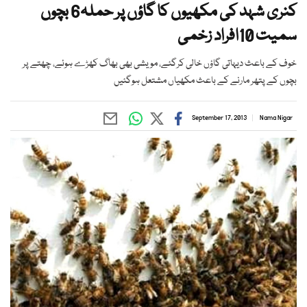
کنری شہد کی مکھیوں کا گاؤں پر حملہ6 بچوں
سمیت 10افراد زخمی
خوف کے باعث دیہاتی گاؤں خالی کرگئے، مویشی بھی بھاگ کھڑے ہوئے، چھتے پر
بچوں کے پتھر مارنے کے باعث مکھیاں مشتعل ہوگئیں
September 17, 2013
Nama Nigar