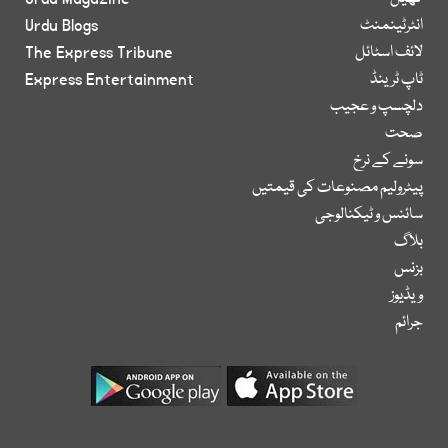
انٹرٹینمنٹ
Urdu Blogs
لائف اسٹائل
The Express Tribune
ٹاپ ٹرینڈ
Express Entertainment
دلچسپ و عجیب
صحت
سونے کے نرخ
پیٹرولیم مصنوعات کی قیمتیں
سائنس و ٹیکنالوجی
بلاگ
بزنس
ویڈیوز
جرائم