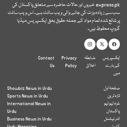
express.pk
خبروں اور حالات حاضرہ سے متعلق پاکستان کی
سب سے زیادہ وزٹ کی جانے والی ویب سائٹ ہے۔ اس ویب سائٹ
پر شائع شدہ تمام مواد کے جملہ حقوق بحق ایکسپریس میڈیا
گروپ محفوظ ہیں۔
ایکسپریس
ضابطہ
Privacy
Contact
کے بارے
اخلاق
Policy
Us
میں
صفحۂ اول
Showbiz News in Urdu
تازہ ترین
Sports News in Urdu
غزہ لہو لہو
International News in
پاکستان
Urdu
انٹر نیشنل
Business News in Urdu
کھیل
Urdu Magazine