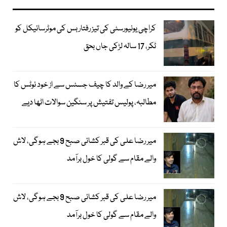
کراچی یونیورسٹی کی تیز رفتار بس کی موٹرسائیکل کو
ٹکر، 17 سالہ لڑکی جاں بحق
میر رضا کے والد کا چیف جسٹس سے از خود نوٹس کا
مطالبہ، پولیس تفتیش پر سنگین سوالات اٹھا دیے
میر رضا علی کی قبر کشائی صبح 9 بجے ہوگی، لاش
والے مقام سے گولی کا خول برآمد
میر رضا علی کی قبر کشائی صبح 9 بجے ہوگی، لاش
والے مقام سے گولی کا خول برآمد