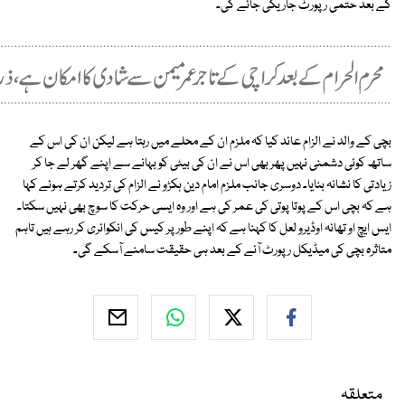
کے بعد حتمی رپورٹ جاریکی جائے گی۔
بچی کے والد نے الزام عائد کیا کہ ملزم ان کے محلے میں رہتا ہے لیکن ان کی اس کے
ساتھ کوئی دشمنی نہیں پھر بھی اس نے ان کی بیٹی کو بہانے سے اپنے گھر لے جا کر
زیادتی کا نشانہ بنایا۔ دوسری جانب ملزم امام دین ہکڑو نے الزام کی تردید کرتے ہوئے کہا
ہے کہ بچی اس کے پوتا پوتی کی عمر کی ہے اور وہ ایسی حرکت کا سوچ بھی نہیں سکتا۔
ایس ایچ او تھانہ اوڈیرو لعل کا کہنا ہے کہ اپنے طور پر کیس کی انکوائری کر رہے ہیں تاہم
متاثرہ بچی کی میڈیکل رپورٹ آنے کے بعد ہی حقیقت سامنے آسکے گی۔
متعلقہ