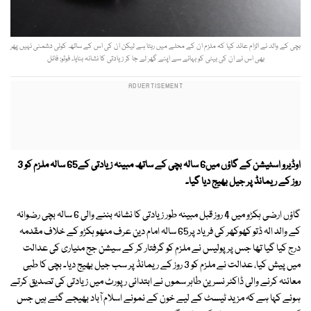
بچی کے والد نے الزام عائد کیا کہ ملزم ان کے محلے میں رہتا ہے لیکن ان کی اس کے ساتھ کوئی دشمنی نہیں پھر
بھی اس نے ان کی بیٹی کو بہانے سے اپنے گھر لے جا کر زیادتی کا نشانہ بنایا۔ فوٹو: فائل
اوڈیرو اسٹیشن کے گاؤں میں6 سالہ بچی کے ساتھ مبینہ زیادتی کے65 سالہ ملزم کو 3
روز کے ریمانڈ پر جیل بھیج دیا گیا۔
گاؤں ارضی ہکڑو میں 4 روز قبل مبینہ طور زیادتی کا نشانہ بننے والی 6 سالہ بچی رضوانہ
کے والد الہ ڈتو کھوکھر کی فریاد پر65 سالہ امام دین عرف مٹھو ہکڑو کے خلاف مقدمہ
درج کیا گیا تھا جس پر پولیس نے ملزم کو گرفتار کر کے سیشن جج مٹیاری کی عدالت
میں پیش کیا، عدالت نے ملزم کو 3 روز کے ریمانڈ پر سب جیل بھیج دیا۔ بچی کا طبی
معائنہ کرنے والی ڈاکٹر نسرین طاہر سموں نے ابتدائی رپورٹ میں زیادتی کی تصدیق کرتے
ہوئے کہا ہے کہ مزید ٹیسٹ کے لیے خون کے نمونے اسلام آباد بھیجے گئے ہیں جس