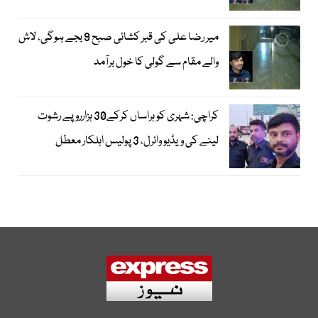
میر رضا علی کی قبر کشائی صبح 9 بجے ہوگی، لاش
والے مقام سے گولی کا خول برآمد
کراچی: شہری کو ہراساں کرکے30 ہزارروپے رشوت
لینے کی ویڈیو وائرل، 3 پولیس اہلکار معطل