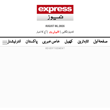
AUGUST 06, 2026
اشتہار لگائیں |
لائیو ٹی وی
| آج کا اخبار
صفحۂ اول
تازہ ترین
کھیل
خاص خبریں
پاکستان
انٹر نیشنل
ٹا