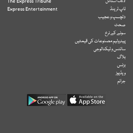
لائف اسٹائل
The Express Tribune
ٹاپ ٹرینڈ
Express Entertainment
دلچسپ و عجیب
صحت
سونے کے نرخ
پیٹرولیم مصنوعات کی قیمتیں
سائنس و ٹیکنالوجی
بلاگ
بزنس
ویڈیوز
جرائم