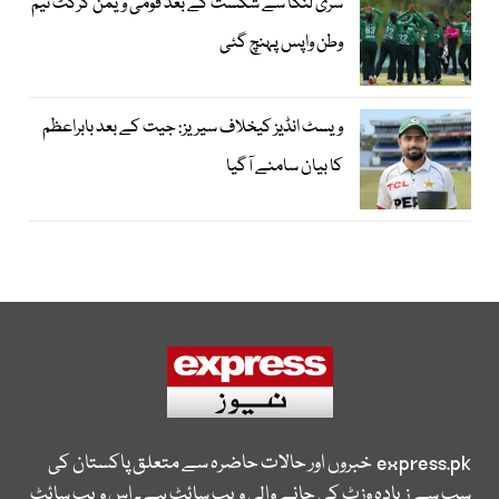
سری لنکا سے شکست کے بعد قومی ویمن کرکٹ ٹیم
وطن واپس پہنچ گئی
ویسٹ انڈیز کیخلاف سیریز: جیت کے بعد بابراعظم
کا بیان سامنے آگیا
express.pk
خبروں اور حالات حاضرہ سے متعلق پاکستان کی
سب سے زیادہ وزٹ کی جانے والی ویب سائٹ ہے۔ اس ویب سائٹ