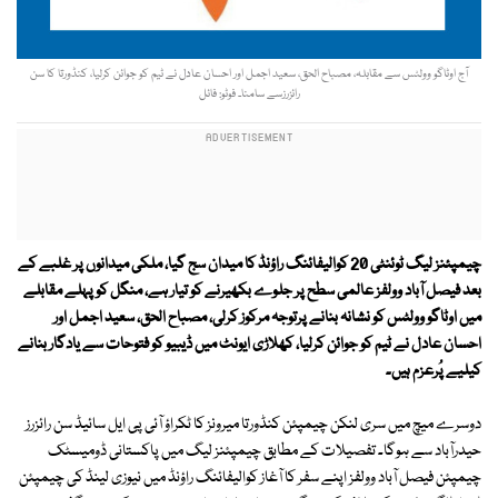
آج اوٹاگو وولٹس سے مقابلہ، مصباح الحق، سعید اجمل اور احسان عادل نے ٹیم کو جوائن کرلیا، کنڈورتا کا سن
رائزرزسے سامنا۔ فوٹو: فائل
چیمپئنز لیگ ٹوئنٹی 20 کوالیفائنگ راؤنڈ کا میدان سج گیا، ملکی میدانوں پر غلبے کے
بعد فیصل آباد وولفز عالمی سطح پر جلوے بکھیرنے کو تیار ہے، منگل کو پہلے مقابلے
میں اوٹاگو وولٹس کو نشانہ بنانے پرتوجہ مرکوز کرلی، مصباح الحق، سعید اجمل اور
احسان عادل نے ٹیم کو جوائن کرلیا، کھلاڑی ایونٹ میں ڈیبیو کو فتوحات سے یادگار بنانے
کیلیے پُرعزم ہیں۔
دوسرے میچ میں سری لنکن چیمپئن کنڈورتا میرونز کا ٹکراؤ آئی پی ایل سائیڈ سن رائزرز
حیدرآباد سے ہوگا۔ تفصیلات کے مطابق چیمپئنز لیگ میں پاکستانی ڈومیسٹک
چیمپئن فیصل آباد وولفز اپنے سفر کا آغاز کوالیفائنگ راؤنڈ میں نیوزی لینڈ کی چیمپئن