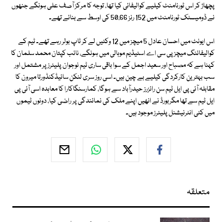
پچھاڑ کر اس ٹورنامنٹ کیلیے کوالیفائی کیا تھا، توجہ کا مرکز آصف علی ہونگے جنھوں
نے ڈومیسٹک ٹورنامنٹ میں 152 رنز 50.66 کی اوسط سے بنائے تھے۔
اس ایونٹ میں احسان عادل 5 میچز میں 12 وکٹیں لے کر ٹاپ بولر رہے تھے۔ ٹیم کے
کوالیفائنگ میچز پی سی اے اسٹیڈیم موہالی میں ہونگے، نائب کپتان محمد سلمان کا
کہنا ہے کہ مصباح اور سعید اجمل کے سوا باقی ساری ٹیم نوجوان پلیئرز پر مشتمل اور
سب بہترین کارکردگی کیلیے بے چین ہیں۔ اسی روز سری لنکن سائیڈکنڈورتا میرون کا
مقابلہ آئی پی ایل ٹیم سن رائزرز حیدرآباد سے ہوگا، کمارسنگاکارا کا معاہدہ اسی آئی پی
ایل ٹیم سے تھا مگربورڈ نے انھیں اپنے ملک کی نمائندگی پر راضی کیا، دونوں ٹیموں
میں کئی انٹرنیشنل پلیئرز موجود ہیں۔
متعلقہ