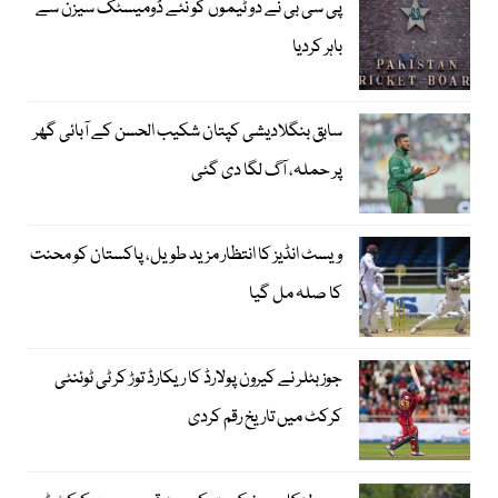
پی سی بی نے دو ٹیموں کو نئے ڈومیسٹک سیزن سے
باہر کردیا
سابق بنگلادیشی کپتان شکیب الحسن کے آبائی گھر
پر حملہ، آگ لگا دی گئی
ویسٹ انڈیز کا انتظار مزید طویل، پاکستان کو محنت
کا صلہ مل گیا
جوز بٹلر نے کیرون پولارڈ کا ریکارڈ توڑ کر ٹی ٹوئنٹی
کرکٹ میں تاریخ رقم کردی