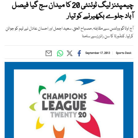
چیمپئنز لیگ ٹوئنٹی 20 کا میدان سج گیا فیصل
آباد جلوے بکھیرنے کو تیار
آج اوٹاگو وولٹس سے مقابلہ، مصباح الحق، سعید اجمل اور احسان عادل نے ٹیم کو جوائن
کرلیا، کنڈورتا کا سن رائزرزسے سامنا
September 17, 2013
Sports Desk