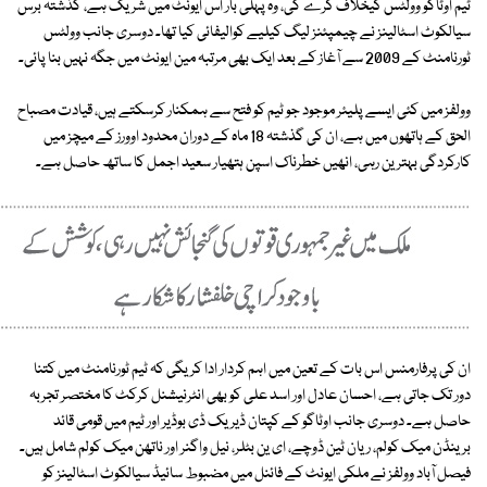
ٹیم اوٹاگو وولٹس کیخلاف کرے گی، وہ پہلی بار اس ایونٹ میں شریک ہے، گذشتہ برس
سیالکوٹ اسٹالینز نے چیمپئنز لیگ کیلیے کوالیفائی کیا تھا۔ دوسری جانب وولٹس
ٹورنامنٹ کے 2009 سے آغاز کے بعد ایک بھی مرتبہ مین ایونٹ میں جگہ نہیں بنا پائی۔
وولفز میں کئی ایسے پلیئر موجود جو ٹیم کو فتح سے ہمکنار کرسکتے ہیں، قیادت مصباح
الحق کے ہاتھوں میں ہے، ان کی گذشتہ 18 ماہ کے دوران محدود اوورز کے میچز میں
کارکردگی بہترین رہی، انھیں خطرناک اسپن ہتھیار سعید اجمل کا ساتھ حاصل ہے۔
ان کی پرفارمنس اس بات کے تعین میں اہم کردار ادا کریگی کہ ٹیم ٹورنامنٹ میں کتنا
دور تک جاتی ہے، احسان عادل اور اسد علی کو بھی انٹرنیشنل کرکٹ کا مختصر تجربہ
حاصل ہے۔ دوسری جانب اوٹاگو کے کپتان ڈیریک ڈی بوڈیر اور ٹیم میں قومی قائد
برینڈن میک کولم، ریان ٹین ڈوچے، ای ین بٹلر، نیل واگنر اور ناتھن میک کولم شامل ہیں۔
فیصل آباد وولفز نے ملکی ایونٹ کے فائنل میں مضبوط سائیڈ سیالکوٹ اسٹالینز کو