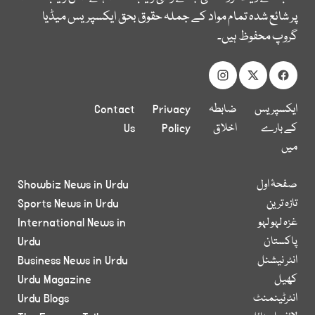
پر شائع شدہ تمام مواد کے جملہ حقوق بحق ایکسپریس میڈیا
گروپ محفوظ ہیں۔
ایکسپریس
ضابطہ
Privacy
Contact
کے بارے
اخلاق
Policy
Us
میں
صفحۂ اول
Showbiz News in Urdu
تازہ ترین
Sports News in Urdu
غزہ لہو لہو
International News in
پاکستان
Urdu
انٹر نیشنل
Business News in Urdu
کھیل
Urdu Magazine
انٹرٹینمنٹ
Urdu Blogs