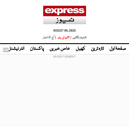
AUGUST 08, 2026
اشتہار لگائیں |
لائیو ٹی وی
| آج کا اخبار
صفحۂ اول
تازہ ترین
کھیل
خاص خبریں
پاکستان
انٹر نیشنل
ٹا