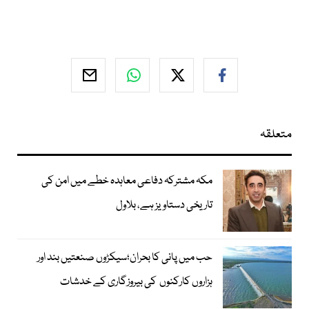
متعلقہ
مکہ مشترکہ دفاعی معاہدہ خطے میں امن کی
تاریخی دستاویز ہے، بلاول
حب میں پانی کا بحران؛سیکڑوں صنعتیں بند اور
ہزاروں کارکنوں کی بیروزگاری کے خدشات