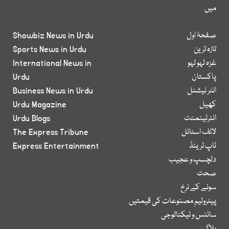
میں
صفحۂ اول
Showbiz News in Urdu
تازہ ترین
Sports News in Urdu
غزہ لہو لہو
International News in
پاکستان
Urdu
انٹر نیشنل
Business News in Urdu
کھیل
Urdu Magazine
انٹرٹینمنٹ
Urdu Blogs
لائف اسٹائل
The Express Tribune
ٹاپ ٹرینڈ
Express Entertainment
دلچسپ و عجیب
صحت
سونے کے نرخ
پیٹرولیم مصنوعات کی قیمتیں
سائنس و ٹیکنالوجی