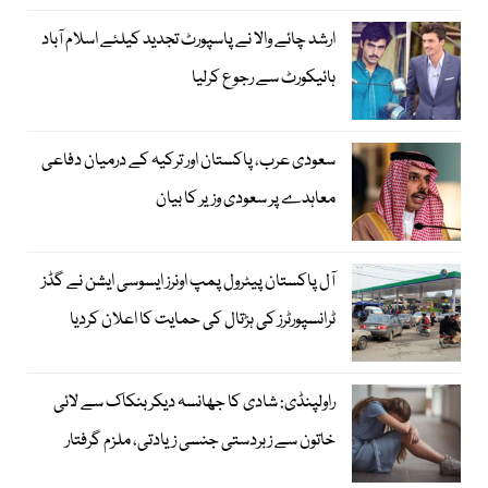
ارشد چائے والا نے پاسپورٹ تجدید کیلئے اسلام آباد
ہائیکورٹ سے رجوع کرلیا
سعودی عرب، پاکستان اور ترکیہ کے درمیان دفاعی
معاہدے پر سعودی وزیر کا بیان
آل پاکستان پیٹرول پمپ اونرز ایسوسی ایشن نے گڈز
ٹرانسپورٹرز کی ہڑتال کی حمایت کا اعلان کردیا
راولپنڈی: شادی کا جھانسہ دیکر بنکاک سے لائی
خاتون سے زبردستی جنسی زیادتی، ملزم گرفتار