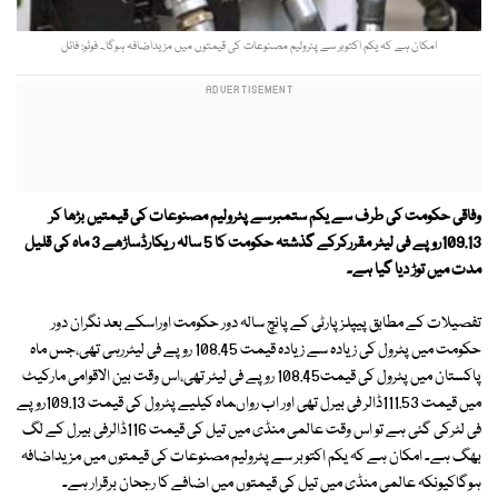
امکان ہے کہ یکم اکتوبر سے پٹرولیم مصنوعات کی قیمتوں میں مزیداضافہ ہوگا.۔ فوٹو: فائل
وفاقی حکومت کی طرف سے یکم ستمبرسے پٹرولیم مصنوعات کی قیمتیں بڑھا کر
109.13روپے فی لیٹر مقررکرکے گذشتہ حکومت کا 5 سالہ ریکارڈساڑھے 3 ماہ کی قلیل
مدت میں توڑ دیا گیا ہے۔
تفصیلات کے مطابق پیپلز پارٹی کے پانچ سالہ دور حکومت اوراسکے بعد نگران دور
حکومت میں پٹرول کی زیادہ سے زیادہ قیمت 108.45 روپے فی لیٹررہی تھی،جس ماہ
پاکستان میں پٹرول کی قیمت108.45 روپے فی لیٹر تھی،اس وقت بین الاقوامی مارکیٹ
میں قیمت 111.53ڈالر فی بیرل تھی اور اب رواںماہ کیلیے پٹرول کی قیمت 109.13روپے
فی لٹرکی گئی ہے تو اس وقت عالمی منڈی میں تیل کی قیمت 116ڈالرفی بیرل کے لگ
بھگ ہے۔ امکان ہے کہ یکم اکتوبر سے پٹرولیم مصنوعات کی قیمتوں میں مزیداضافہ
ہوگاکیونکہ عالمی منڈی میں تیل کی قیمتوں میں اضافے کا رجحان برقرار ہے۔