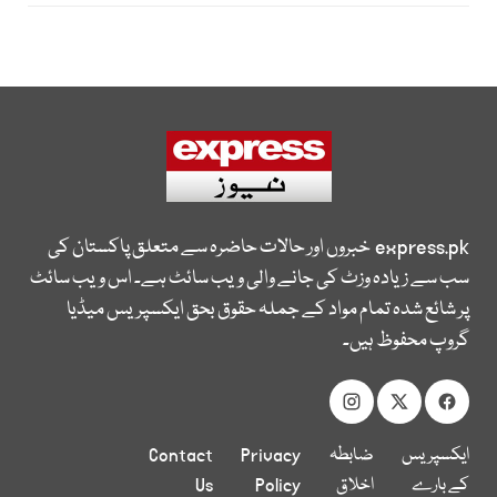
express.pk
خبروں اور حالات حاضرہ سے متعلق پاکستان کی
سب سے زیادہ وزٹ کی جانے والی ویب سائٹ ہے۔ اس ویب سائٹ
پر شائع شدہ تمام مواد کے جملہ حقوق بحق ایکسپریس میڈیا
گروپ محفوظ ہیں۔
ایکسپریس
ضابطہ
Privacy
Contact
کے بارے
اخلاق
Policy
Us