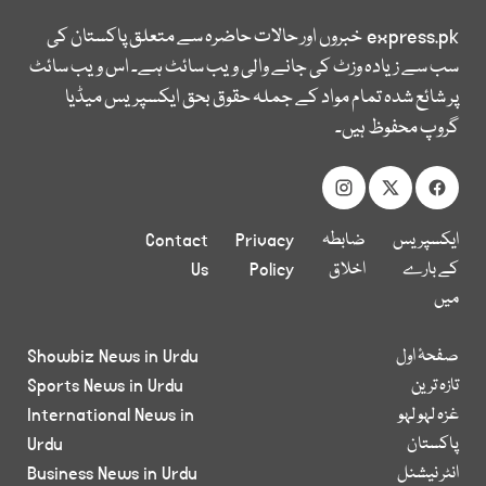
express.pk
خبروں اور حالات حاضرہ سے متعلق پاکستان کی
سب سے زیادہ وزٹ کی جانے والی ویب سائٹ ہے۔ اس ویب سائٹ
پر شائع شدہ تمام مواد کے جملہ حقوق بحق ایکسپریس میڈیا
گروپ محفوظ ہیں۔
ایکسپریس
ضابطہ
Privacy
Contact
کے بارے
اخلاق
Policy
Us
میں
صفحۂ اول
Showbiz News in Urdu
تازہ ترین
Sports News in Urdu
غزہ لہو لہو
International News in
پاکستان
Urdu
انٹر نیشنل
Business News in Urdu