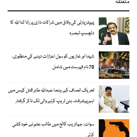
متعلقہ
پیپلز پارٹی کی وفاق میں شراکت داری پر رانا ثنا اللہ کا
دلچسپ تبصرہ
شہدا اور غازیوں کو سول اعزازات دینے کی منظوری،
78 نام فہرست میں شامل
تحریک انصاف کے رہنما عبداللہ طاہر قتل کیس میں
اہم پیشرفت، ہنی ٹریپ کرنے والی ٹک ٹاکر گرفتار
سوات: جہانزیب کالج میں طالب علم نے خودکشی
کرلی