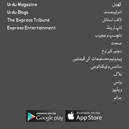
کھیل
Urdu Magazine
انٹرٹینمنٹ
Urdu Blogs
لائف اسٹائل
The Express Tribune
ٹاپ ٹرینڈ
Express Entertainment
دلچسپ و عجیب
صحت
سونے کے نرخ
پیٹرولیم مصنوعات کی قیمتیں
سائنس و ٹیکنالوجی
بلاگ
بزنس
ویڈیوز
جرائم