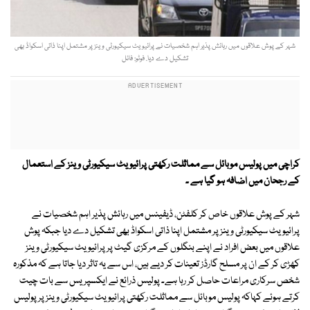
شہر کے پوش علاقوں میں رہائش پذیر اہم شخصیات نے پرائیویٹ سیکیورٹی وینز پر مشتمل اپنا ذاتی اسکواڈ بھی
تشکیل دے دیا. فوٹو: فائل
کراچی میں پولیس موبائل سے مماثلت رکھتی پرائیویٹ سیکیورٹی وینز کے استعمال
کے رجحان میں اضافہ ہو گیا ہے ۔
شہر کے پوش علاقوں خاص کر کلفٹن، ڈیفینس میں رہائش پذیر اہم شخصیات نے
پرائیویٹ سیکیورٹی وینز پر مشتمل اپنا ذاتی اسکواڈ بھی تشکیل دے دیا جبکہ پوش
علاقوں میں بعض افراد نے اپنے بنگلوں کے مرکزی گیٹ پر پرائیویٹ سیکیورٹی وینز
کھڑی کر کے ان پر مسلح گارڈز تعینات کر دیے ہیں، اس سے یہ تاثر دیا جاتا ہے کہ مذکورہ
شخص سرکاری مراعات حاصل کر رہا ہے۔ پولیس ذرائع نے ایکسپریس سے بات چیت
کرتے ہوئے کہاکہ پولیس موبائل سے مماثلت رکھتی پرائیویٹ سیکیورٹی وینز پر پولیس