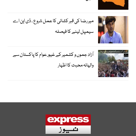
میر رضا کی قبر کشائی کا عمل شروع ، ڈی این اے
سیمپل لینے کا فیصلہ
آزاد جموں و کشمیر کے غیور عوام کا پاکستان سے
والہانہ محبت کا اظہار