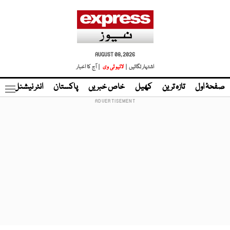
AUGUST 08, 2026
اشتہار لگائیں |
لائیو ٹی وی
| آج کا اخبار
صفحۂ اول
تازہ ترین
کھیل
خاص خبریں
پاکستان
انٹر نیشنل
ٹا