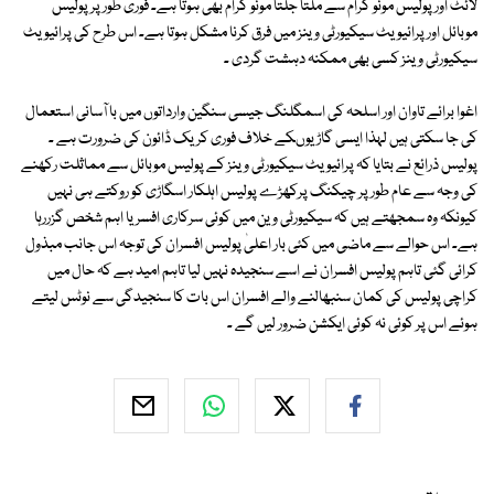
لائٹ اور پولیس مونو گرام سے ملتا جلتا مونو گرام بھی ہوتا ہے۔ فوری طور پر پولیس
موبائل اور پرائیویٹ سیکیورٹی وینز میں فرق کرنا مشکل ہوتا ہے۔ اس طرح کی پرائیویٹ
سیکیورٹی وینز کسی بھی ممکنہ دہشت گردی ۔
اغوا برائے تاوان اور اسلحہ کی اسمگلنگ جیسی سنگین وارداتوں میں با آسانی استعمال
کی جا سکتی ہیں لہذا ایسی گاڑیوںکے خلاف فوری کریک ڈائون کی ضرورت ہے ۔
پولیس ذرائع نے بتایا کہ پرائیویٹ سیکیورٹی وینز کے پولیس موبائل سے مماثلت رکھنے
کی وجہ سے عام طور پر چیکنگ پرکھڑے پولیس اہلکار اسگاڑی کو روکتے ہی نہیں
کیونکہ وہ سمجھتے ہیں کہ سیکیورٹی وین میں کوئی سرکاری افسر یا اہم شخص گزررہا
ہے۔ اس حوالے سے ماضی میں کئی بار اعلیٰ پولیس افسران کی توجہ اس جانب مبذول
کرائی گئی تاہم پولیس افسران نے اسے سنجیدہ نہیں لیا تاہم امید ہے کہ حال میں
کراچی پولیس کی کمان سنبھالنے والے افسران اس بات کا سنجیدگی سے نوٹس لیتے
ہوئے اس پر کوئی نہ کوئی ایکشن ضرور لیں گے ۔