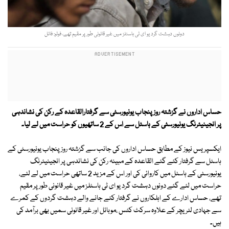
دونوں دہشت گرد یو ای ٹی ہاسٹلز میں غیر قانونی طور پر مقیم تھے، فوٹو: فائل
حساس اداروں نے گزشتہ روز پنجاب یونیورسٹی سے گرفتارالقاعدہ کے رکن کی نشاندہی
پر انجینیئرنگ یونیورسٹی کے ہاسٹل سے اس کے 2 ساتھیوں کو حراست میں لے لیا۔
ایکسپریس نیوز کے مطابق حساس اداروں کی جانب سے گزشتہ روز پنجاب یونیورسٹی کے
ہاسٹل سے گرفتار کئے گئے القاعدہ کے مبینہ رکن کی نشاندہی پر انجینیئرنگ
یونیورسٹی کے ہاسٹل میں کاروائی کی اور اس کے مزید 2 ساتھی حراست میں لے لئے،
حراست میں لئے گئے دونوں دہشت گرد یو ای ٹی ہاسٹلز میں غیر قانونی طور پر مقیم
تھے، حساس ادارے کے اہلکاروں نے گرفتار کئے جانے والے دہشت گردوں کے کمرے
سے جہادی لٹریچر کے علاوہ سرکٹ کٹس ،موبائل اور غیر قانونی سمیں بھی برآمد کی
ہیں۔