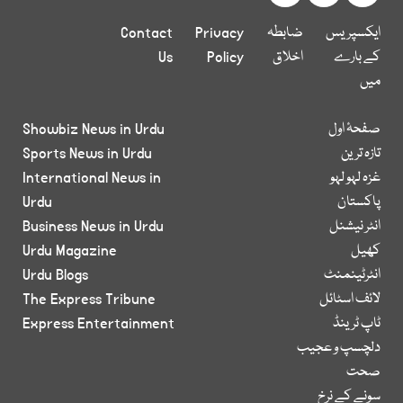
ایکسپریس
ضابطہ
Privacy
Contact
کے بارے
اخلاق
Policy
Us
میں
صفحۂ اول
Showbiz News in Urdu
تازہ ترین
Sports News in Urdu
غزہ لہو لہو
International News in
پاکستان
Urdu
انٹر نیشنل
Business News in Urdu
کھیل
Urdu Magazine
انٹرٹینمنٹ
Urdu Blogs
لائف اسٹائل
The Express Tribune
ٹاپ ٹرینڈ
Express Entertainment
دلچسپ و عجیب
صحت
سونے کے نرخ