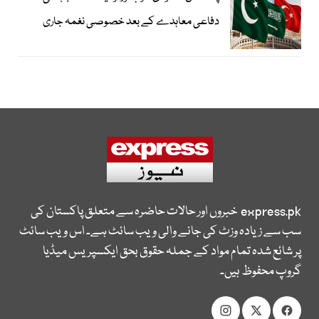
دفاعی معاہدے کے بعد خصوصی نغمہ جاری
express.pk
خبروں اور حالات حاضرہ سے متعلق پاکستان کی
سب سے زیادہ وزٹ کی جانے والی ویب سائٹ ہے۔ اس ویب سائٹ
پر شائع شدہ تمام مواد کے جملہ حقوق بحق ایکسپریس میڈیا
گروپ محفوظ ہیں۔