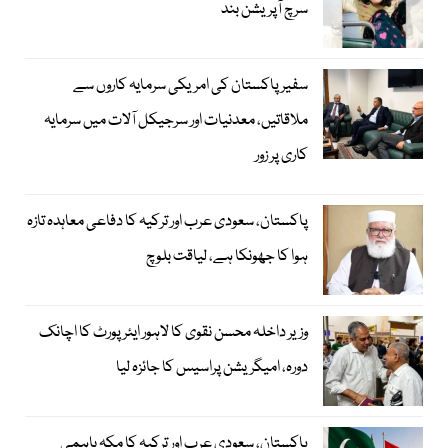
سرچ آپریشن بند
سفیر پاکستان کی امریکی سرمایہ کاروں سے
ملاقاتیں، معدنیات اور سرجیکل آلات میں سرمایہ
کاری پر زور
پاکستان، سعودی عرب اور ترکیہ کا دفاعی معاہدہ تازہ
ہوا کا جھونکا ہے، لیاقت بلوچ
وزیر داخلہ محسن نقوی کا لاہور ایئر پورٹ کا اچانک
دورہ، امیگریشن پراسیس کا جائزہ لیا
پاکستان، سعودی عرب اور ترکیہ کا مکہ باہمی