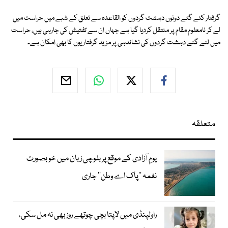
گرفتار کئے گئے دونوں دہشت گردوں کو القاعدہ سے تعلق کے شبے میں حراست میں
لے کر نامعلوم مقام پر منتقل کردیا گیا ہے جہاں ان سے تفتیش کی جارہی ہیں، حراست
میں لئے گئے دہشت گردوں کی نشاندہی پر مزید گرفتاریوں کا بھی امکان ہے۔
متعلقہ
یومِ آزادی کے موقع پر بلوچی زبان میں خوبصورت
نغمہ ’’پاک اے وطن‘‘ جاری
راولپنڈی میں لاپتا بچی چوتھے روز بھی نہ مل سکی،