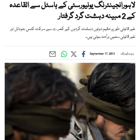
لاہورانجینئرنگ یونیورسٹی کے ہاسٹل سے القاعدہ
کے 2 مبینہ دہشت گرد گرفتار
غیر قانونی طور پر مقیم دونوں دہشت گردوں کے کمرے سے سرکٹ کٹس ،موبائل اور
غیر قانونی سمیں برآمد ہوئی ہیں۔
ویب ڈیسک
September 17, 2013