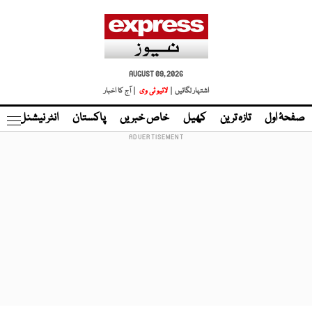
AUGUST 09, 2026
اشتہار لگائیں |
لائیو ٹی وی
| آج کا اخبار
صفحۂ اول
تازہ ترین
کھیل
خاص خبریں
پاکستان
انٹر نیشنل
ٹا