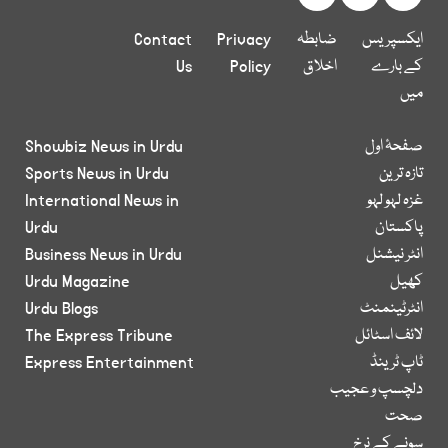
ایکسپریس
ضابطہ
Privacy
Contact
کے بارے
اخلاق
Policy
Us
میں
صفحۂ اول
Showbiz News in Urdu
تازہ ترین
Sports News in Urdu
غزہ لہو لہو
International News in
پاکستان
Urdu
انٹر نیشنل
Business News in Urdu
کھیل
Urdu Magazine
انٹرٹینمنٹ
Urdu Blogs
لائف اسٹائل
The Express Tribune
ٹاپ ٹرینڈ
Express Entertainment
دلچسپ و عجیب
صحت
سونے کے نرخ