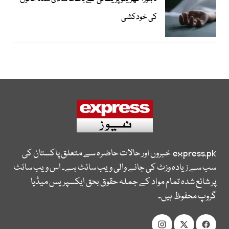
کی خودکشی
express.pk
خبروں اور حالات حاضرہ سے متعلق پاکستان کی
سب سے زیادہ وزٹ کی جانے والی ویب سائٹ ہے۔ اس ویب سائٹ
پر شائع شدہ تمام مواد کے جملہ حقوق بحق ایکسپریس میڈیا
گروپ محفوظ ہیں۔