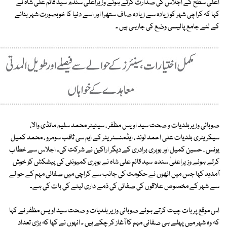
اعلیٰ سطح کے اجلاس کی صدارت کرتے ہوئے وزیراعلیٰ سندھ سید قائم علی شاہ نے
کہا کہ کراچی شہر کو زیادہ سے زیادہ صاف ستھرا اور اسے دنیا کا خوبصورت شہر بنانے
کے لئے جامع پالیسی وضع کی جارہی ہیں ۔
صوبائی وزیربلدیات و صحت سید اویس مظفر ، سینیٹر محمد سلیم مانڈی والا،
سیکریٹری بلدیات علی احمد لوند ، ایڈمنسٹریٹر کے ایم سی ثاقب سومرو ، محمد کمیل
یونس ، حسین کمیل اور بوہری برادری کے دیگر اراکین نے شرکت کی۔ اجلاس سے خطاب
کرتے ہوئے وزیراعلیٰ سندھ سید قائم علی شاہ نے بوہری کمیونٹی کی پیشکش کو خوش
آمدید کہا جس میں انھوں نے حکومت کی جانب سے کراچی میں صفائی مہم کے حوالے
سے شہر کے مخصوص علاقوں کی صفائی کی ذمے داری لینے کی بات کی ہے۔
اس موقع پر بات چیت کرتے ہوئے صوبائی وزیر بلدیات و صحت سید اویس مظفر نے کہا
کہ وہ شہر میں پہلے ہی صفائی مہم کا آغاز کر چکے ہیں ۔ انہوں نے کہا کہ بڑی تعداد