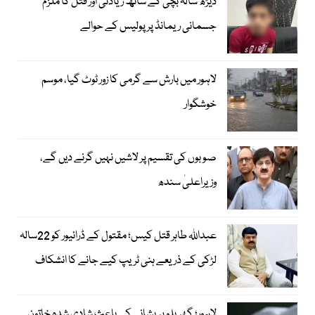
ڈیڑھ سالہ بچی کے ساتھ زیادتی اور قتل کا ملزم
جسمانی ریمانڈ پر پولیس کے حوالے
لاہور میں بارش سے گرمی کا زور ٹوٹ گیا، موسم
خوشگوار
صوبوں کی تقسیم پر لاشیں نہیں گرنے دیں گے،
وزیراعلیٰ سندھ
عبداللہ طاہر قتل کیس؛ مقتول کے ڈرائیور کو 22سالہ
لڑکی کے ذریعے ہنی ٹریپ کیے جانے کا انشکاف
لاہور؛ گھریلو پریشانی کے باعث شادی شدہ خاتون