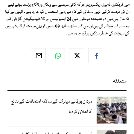
میں ٹریکٹرز ، ڈمپرز ، ایکسیویٹر جو کہ کافی عرصے سے بیکار اور ناکارہ پڑے ہوئے تھے
ان کی مرمت کرکے انہیں صفائی کے کام میں میں استعمال کیا جا رہا ہے ۔ انہوں نے کہا
کہ حال ہی میں دو علیحدہ مرحلوں میں 24 ایمبولینس اور 36 فیومیگیشن گاڑیاں کے
ایم سے کے حوالے کی ہیں اور اس کے ساتھ ساتھ 80 بسوں کو بھی مرمت کرکے شہریوں
کی سہولت کی خاطر سڑکوں پر لایا جا رہا ہے۔
متعلقہ
مردان بورڈ نے میٹرک کے سالانہ امتحانات کے نتائج
کا اعلان کر دیا