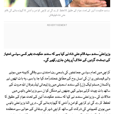
سندھ حکومت آئین کے تحت عوام کے حقوق کا تحفظ کرے گی اور کراچی کو امن و آشتی کا گہوارہ بنائے گی، قائم
علی شاہ فوٹو:فائل
وزیراعلیٰ سندھ سید قائم علی شاہ نے کہا ہے کہ سندھ حکومت بغیر کسی سیاسی امتیاز
کے دہشت گردوں کے خلاف آپریشن جاری رکھے گی۔
کراچی میں تمام سیاسی جماعتوں کی باہمی رضا مندی سے وفاقی کابینہ میں ہونے
والے فیصلوں پر ان کی اصل روح کے مطابق عملدرآمد کیا جا رہا ہے ۔ یہ بات انھوں نے
پاکستان مسلم لیگ (ن) کے سندھ اسمبلی میں پارلیمانی لیڈرعرفان اللہ مروت کے
ساتھ بات چیت کرتے ہوئے کہی جنھوں نے منگل کو ان سے وزیراعلیٰ ہائوس میں
ملاقات کی ۔ وزیراعلیٰ سندھ نے کہا کہ سندھ حکومت آئین کے تحت عوام کے حقوق کا
تحفظ کرے گی اور کراچی کو امن و آشتی کا گہوارہ بنائے گی ۔ دریں اثنا وزیراعلیٰ ہائوس
میں بوہری کمیونٹی کی شرکت کے ساتھ کراچی شہر کی صفائی کے حوالے سے منعقدہ