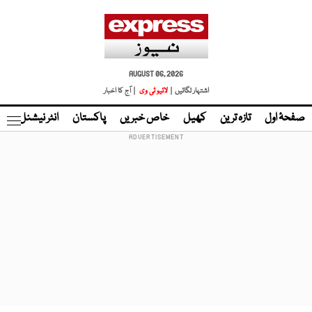
AUGUST 06, 2026
اشتہار لگائیں |
لائیو ٹی وی
| آج کا اخبار
صفحۂ اول
تازہ ترین
کھیل
خاص خبریں
پاکستان
انٹر نیشنل
ٹا