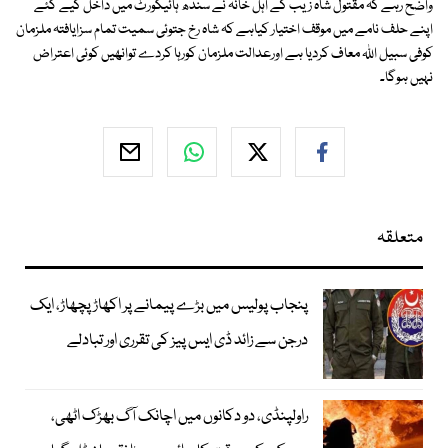
واضح رہے کہ مقتول شاہ زیب کے اہل خانہ نے سندھ ہائیکورٹ میں داخل کیے گئے
اپنے حلف نامے میں موقف اختیار کیاہے کہ شاہ رخ جتوئی سمیت تمام سزایافتہ ملزمان
کوفی سبیل اللہ معاف کردیا ہے اورعدالت ملزمان کورہا کردے توانھیں کوئی اعتراض
نہیں ہوگا۔
متعلقہ
پنجاب پولیس میں بڑے پیمانے پر اکھاڑ پچھاڑ، ایک
درجن سے زائد ڈی ایس پیز کی تقرری اور تبادلے
راولپنڈی، دو دکانوں میں اچانک آگ بھڑک اٹھی،