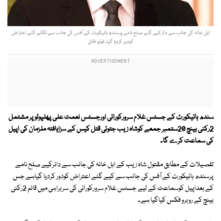
اہل خانہ کی جانب سے دائرکیے گئے صلح نامے پرسندھ ہائیکورٹ کے آفس کی جانب سے لگائے گئے اعتراض
کودور کردیا گیا۔ فوٹو: فائل
سندھ ہائیکورٹ کے جسٹس غلام سرورکورائی اورجسٹس نعمت علی پھلپوٹوپر مشتمل
2رکنی بینچ 20ستمبر جمعے کوشاہ زیب جتوئی قتل کیس کے سزایافتہ ملزمان کی اپیل
کی سماعت کرے گا۔
تفصیلات کے مطابق مقتول شاہ زیب کے اہل خانہ کی جانب سے دائرکیے صلح نامے
پرسندھ ہائیکورٹ کے آفس کی جانب سے کیے گئے اعتراض کودور کردیا گیاہے جس
کے بعداپیل کوسماعت کے لیے جسٹس غلام سرورکورائی کی سربراہی میں قائم 2رکنی
بینچ کے روبرو فکس کیاگیا ہے۔