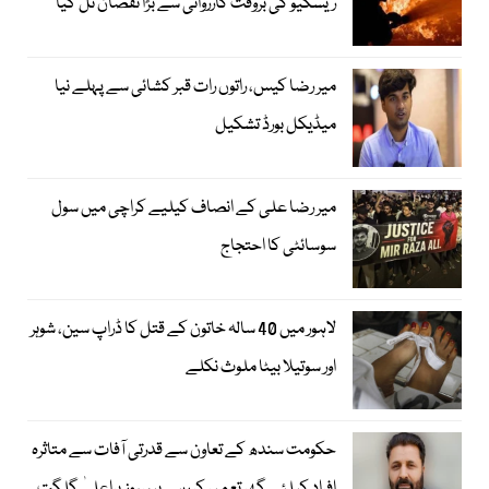
ریسکیو کی بروقت کارروائی سے بڑا نقصان ٹل گیا
میر رضا کیس، راتوں رات قبر کشائی سے پہلے نیا
میڈیکل بورڈ تشکیل
میر رضا علی کے انصاف کیلیے کراچی میں سول
سوسائٹی کا احتجاج
لاہور میں 40 سالہ خاتون کے قتل کا ڈراپ سین، شوہر
اور سوتیلا بیٹا ملوث نکلے
حکومت سندھ کے تعاون سے قدرتی آفات سے متاثرہ