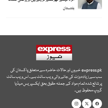
افراد کیلئے گھر تعمیر کر رہے ہیں، وزیراعلیٰ گلگت
بلتستان
express.pk
خبروں اور حالات حاضرہ سے متعلق پاکستان کی
سب سے زیادہ وزٹ کی جانے والی ویب سائٹ ہے۔ اس ویب سائٹ
پر شائع شدہ تمام مواد کے جملہ حقوق بحق ایکسپریس میڈیا
گروپ محفوظ ہیں۔