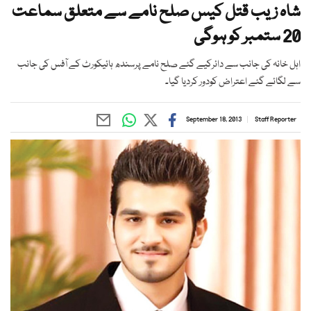
شاہ زیب قتل کیس صلح نامے سے متعلق سماعت
20 ستمبر کو ہوگی
اہل خانہ کی جانب سے دائرکیے گئے صلح نامے پرسندھ ہائیکورٹ کے آفس کی جانب
سے لگائے گئے اعتراض کودور کردیا گیا۔
September 18, 2013
Staff Reporter