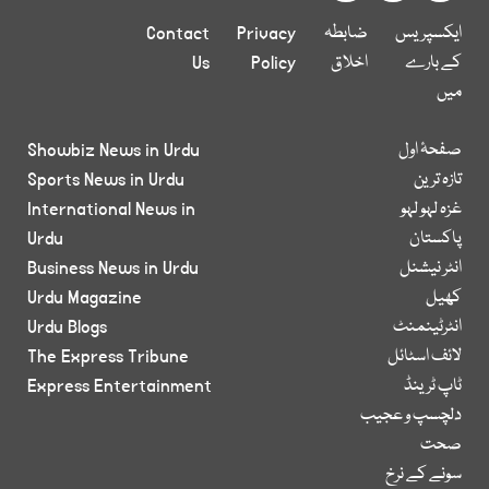
ایکسپریس
ضابطہ
Privacy
Contact
کے بارے
اخلاق
Policy
Us
میں
صفحۂ اول
Showbiz News in Urdu
تازہ ترین
Sports News in Urdu
غزہ لہو لہو
International News in
پاکستان
Urdu
انٹر نیشنل
Business News in Urdu
کھیل
Urdu Magazine
انٹرٹینمنٹ
Urdu Blogs
لائف اسٹائل
The Express Tribune
ٹاپ ٹرینڈ
Express Entertainment
دلچسپ و عجیب
صحت
سونے کے نرخ