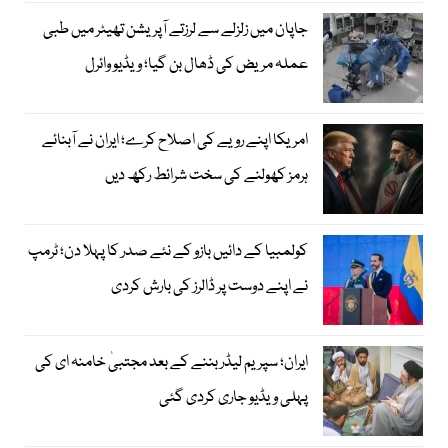
جاپان میں زلزلے سے لرزتے آپریشن تھیٹر میں طبی
عملہ مریض کی ڈھال بن گیا؛ ویڈیو وائرل
امریکا اپنے رویے کی اصلاح کرے؛ ایران نے آبنائے
ہرمز کھولنے کی سخت شرائط رکھ دیں
کولمبیا کے دائیں بازو کے نئے صدر کا پہلا دن؛ ٹرمپ
نے اپنے دوست پر ڈالرز کی بارش کردی
ایران؛ سپریم لیڈر بننے کے بعد مجتبیٰ خامنہ ای کی
پہلی ویڈیو جاری کردی گئی