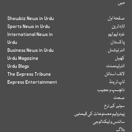
میں
صفحۂ اول
Showbiz News in Urdu
تازہ ترین
Sports News in Urdu
غزہ لہو لہو
International News in
پاکستان
Urdu
انٹر نیشنل
Business News in Urdu
کھیل
Urdu Magazine
انٹرٹینمنٹ
Urdu Blogs
لائف اسٹائل
The Express Tribune
ٹاپ ٹرینڈ
Express Entertainment
دلچسپ و عجیب
صحت
سونے کے نرخ
پیٹرولیم مصنوعات کی قیمتیں
سائنس و ٹیکنالوجی
بلاگ