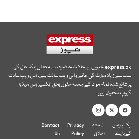
express.pk
خبروں اور حالات حاضرہ سے متعلق پاکستان کی
سب سے زیادہ وزٹ کی جانے والی ویب سائٹ ہے۔ اس ویب سائٹ
پر شائع شدہ تمام مواد کے جملہ حقوق بحق ایکسپریس میڈیا
گروپ محفوظ ہیں۔
ایکسپریس
ضابطہ
Privacy
Contact
کے بارے
اخلاق
Policy
Us