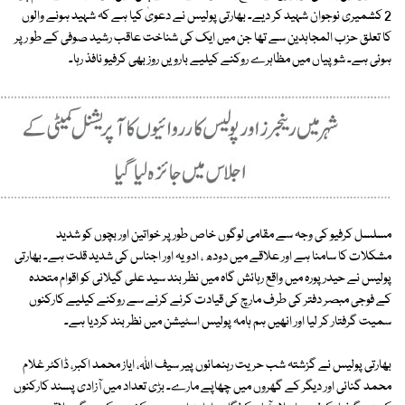
2 کشمیری نوجوان شہید کر دیے۔ بھارتی پولیس نے دعویٰ کیا ہے کہ شہید ہونے والوں
کا تعلق حزب المجاہدین سے تھا جن میں ایک کی شناخت عاقب رشید صوفی کے طو رپر
ہوئی ہے۔ شوپیاں میں مظاہرے روکنے کیلیے بارویں روز بھی کرفیو نافذ رہا۔
مسلسل کرفیو کی وجہ سے مقامی لوگوں خاص طورپر خواتین اور بچوں کو شدید
مشکلات کا سامنا ہے اور علاقے میں دودھ ، ادویہ اور اجناس کی شدید قلت ہے۔ بھارتی
پولیس نے حیدر پورہ میں واقع رہائش گاہ میں نظر بند سید علی گیلانی کو اقوام متحدہ
کے فوجی مبصر دفتر کی طرف مارچ کی قیادت کرنے کرنے سے روکنے کیلیے کارکنوں
سمیت گرفتار کر لیا اور انھیں ہم ہامہ پولیس اسٹیشن میں نظر بند کردیا ہے۔
بھارتی پولیس نے گزشتہ شب حریت رہنمائوں پیر سیف اللہ، ایاز محمد اکبر، ڈاکٹر غلام
محمد گنائی اور دیگر کے گھروں میں چھاپے مارے۔ بڑی تعداد میں آزادی پسند کارکنوں