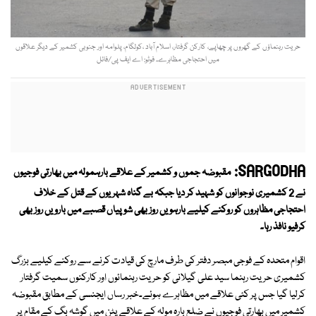
حریت رہنماؤں کے گھروں پر چھاپے، کارکن گرفتار، اسلام آباد ،کولگام، پلوامہ اور جنوبی کشمیر کے دیگر علاقوں
میں احتجاجی مظاہرے۔ فوٹو: اے ایف پی/فائل
SARGODHA:
مقبوضہ جموں و کشمیر کے علاقے بارہمولہ میں بھارتی فوجیوں
نے 2 کشمیری نوجوانوں کو شہید کر دیا جبکہ بے گناہ شہریوں کے قتل کے خلاف
احتجاجی مظاہروں کو روکنے کیلیے بارہویں روز بھی شوپیاں قصبے میں بارویں روز بھی
کرفیو نافذ رہا۔
اقوام متحدہ کے فوجی مبصر دفتر کی طرف مارچ کی قیادت کرنے سے روکنے کیلیے بزرگ
کشمیری حریت رہنما سید علی گیلانی کو حریت رہنمائوں اور کارکنوں سمیت گرفتار
کرلیا گیا جس پر کئی علاقے میں مظاہرے ہوئے۔خبر رساں ایجنسی کے مطابق مقبوضہ
کشمیر میں بھارتی فوجیوں نے ضلع بارہ مولہ کے علاقے پٹن میں گوشہ بگ کے مقام پر