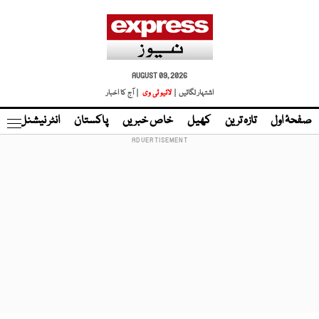
AUGUST 09, 2026
اشتہار لگائیں |
لائیو ٹی وی
| آج کا اخبار
صفحۂ اول
تازہ ترین
کھیل
خاص خبریں
پاکستان
انٹر نیشنل
ٹا