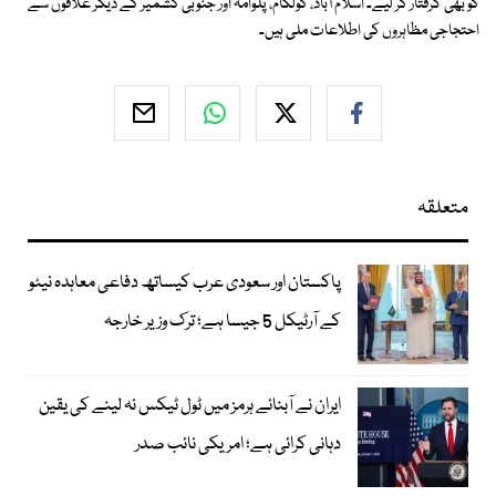
کو بھی گرفتار کر لیے۔ اسلام آباد، کولگام، پلوامہ اور جنوبی کشمیر کے دیگر علاقوں سے
احتجاجی مظاہروں کی اطلاعات ملی ہیں۔
متعلقہ
پاکستان اور سعودی عرب کیساتھ دفاعی معاہدہ نیٹو
کے آرٹیکل 5 جیسا ہے؛ ترک وزیر خارجہ
ایران نے آبنائے ہرمز میں ٹول ٹیکس نہ لینے کی یقین
دہانی کرائی ہے؛ امریکی نائب صدر