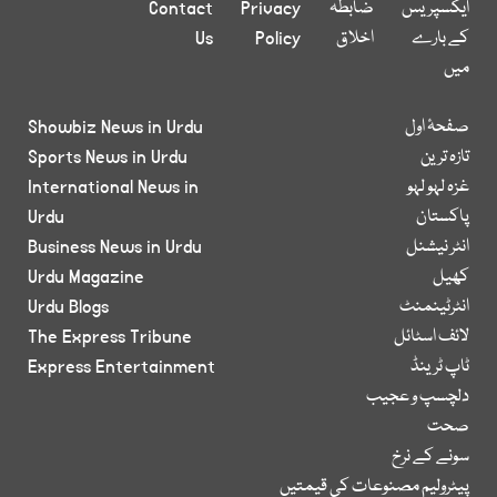
ایکسپریس
ضابطہ
Privacy
Contact
کے بارے
اخلاق
Policy
Us
میں
صفحۂ اول
Showbiz News in Urdu
تازہ ترین
Sports News in Urdu
غزہ لہو لہو
International News in
پاکستان
Urdu
انٹر نیشنل
Business News in Urdu
کھیل
Urdu Magazine
انٹرٹینمنٹ
Urdu Blogs
لائف اسٹائل
The Express Tribune
ٹاپ ٹرینڈ
Express Entertainment
دلچسپ و عجیب
صحت
سونے کے نرخ
پیٹرولیم مصنوعات کی قیمتیں