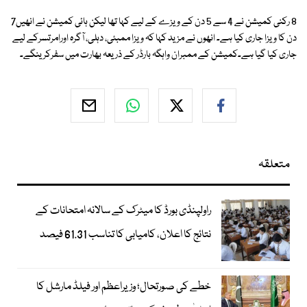
8 رکنی کمیشن نے 4 سے 5 دن کے ویزے کے لیے کہا تھا لیکن ہائی کمیشن نے انھیں7
دن کا ویزا جاری کیا ہے۔ انھوں نے مزید کہا کہ ویزا ممبئی، دہلی، آگرہ اورامرتسرکے لیے
جاری کیا گیا ہے۔کمیشن کے ممبران واہگہ بارڈر کے ذریعہ بھارت میں سفرکرینگے۔
متعلقہ
راولپنڈی بورڈ کا میٹرک کے سالانہ امتحانات کے
نتائج کا اعلان، کامیابی کا تناسب 61.31 فیصد
خطے کی صورتحال؛ وزیراعظم اور فیلڈ مارشل کا