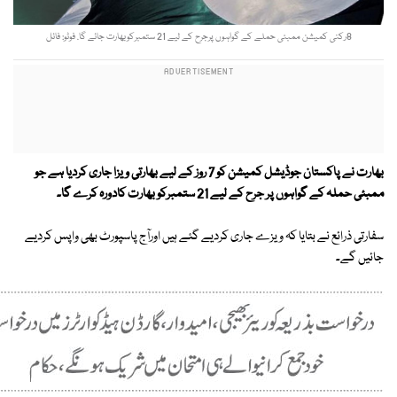
8رکنی کمیشن ممبئی حملے کے گواہوں پرجرح کے لیے 21 ستمبرکوبھارت جائے گا. فوٹو: فائل
بھارت نے پاکستان جوڈیشل کمیشن کو 7 روز کے لیے بھارتی ویزا جاری کردیا ہے جو
ممبئی حملہ کے گواہوں پر جرح کے لیے 21 ستمبرکو بھارت کادورہ کرے گا۔
سفارتی ذرائع نے بتایا کہ ویزے جاری کردیے گئے ہیں اورآج پاسپورٹ بھی واپس کردیے
جائیں گے۔