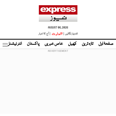
AUGUST 06, 2026
اشتہار لگائیں |
لائیو ٹی وی
| آج کا اخبار
صفحۂ اول
تازہ ترین
کھیل
خاص خبریں
پاکستان
انٹر نیشنل
ٹا