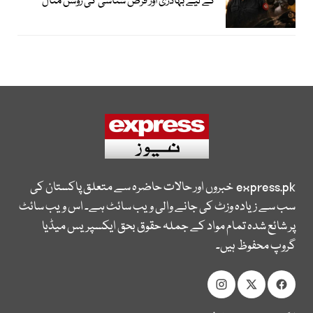
کے لیے بہادری اور فرض شناسی کی روشن مثال
express.pk
خبروں اور حالات حاضرہ سے متعلق پاکستان کی
سب سے زیادہ وزٹ کی جانے والی ویب سائٹ ہے۔ اس ویب سائٹ
پر شائع شدہ تمام مواد کے جملہ حقوق بحق ایکسپریس میڈیا
گروپ محفوظ ہیں۔