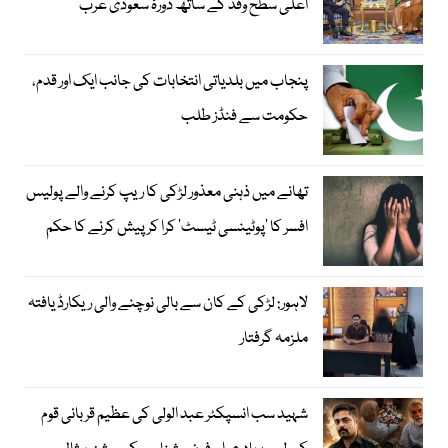
اعلیٰ سطح وفد کے ساتھ دورۂ سعودی عرب
پنجاب میں بلدیاتی انتخابات کی جانب ایک اور قدم،
حکومت سے فنڈز طلب
تھانے میں ذہنی معذور لڑکی کا ریپ کرنے والے پولیس
افسر کا ’پوٹینسی ٹیسٹ‘ کرا کر پیش کرنے کا حکم
لاہور: لڑکی کے کان سے بالی نوچنے والی ریکارڈ یافتہ
ملزمہ گرفتار
شہید سب انسپکٹر عبد الولی کی عظیم قربانی قوم