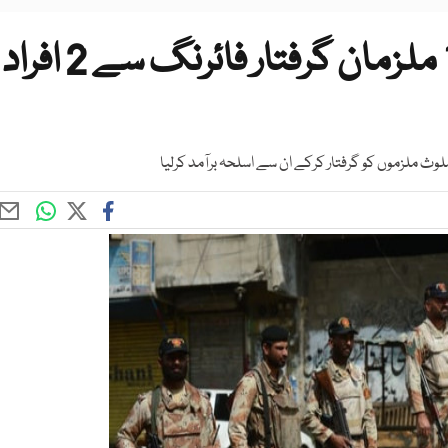
کراچی ٹارگٹڈ آپریشن میں 19 ملزمان گرفتار فائرنگ سے 2 افراد
ملوث ملزموں کو گرفتار کرکے ان سے اسلحہ برآمد کرلیا