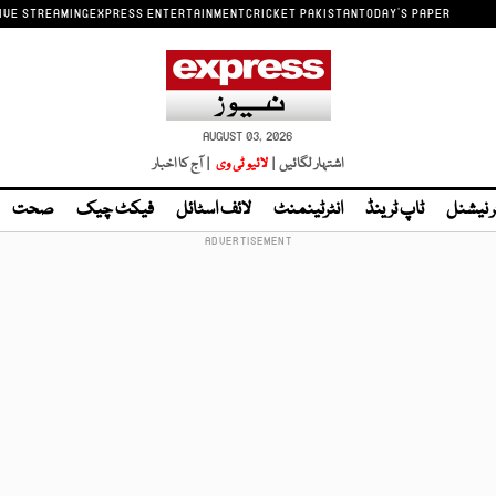
IVE STREAMING
EXPRESS ENTERTAINMENT
CRICKET PAKISTAN
TODAY'S PAPER
AUGUST 03, 2026
اشتہار لگائیں |
لائیو ٹی وی
| آج کا اخبار
ر نیشنل
ٹاپ ٹرینڈ
انٹرٹینمنٹ
لائف اسٹائل
فیکٹ چیک
صحت