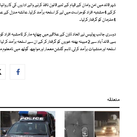
شہر قائد میں امن وامان کے قیام کے لئے قانون نافذ کرنے والے اداروں کی کارروائ
کرکے 4 مشتبہ افراد کوحراست میں لے کر اسلحہ برآمد کرلیا، عائشہ منزل
4 ملزمان کو گرفتار کرلیا۔
دوسری جانب پولیس نے اتح
اسلحہ اور منشیات برآمد کرلی، تاہم گلشن معمار اور مواچھ گوٹھ میں نامعلوم ملزمان کی فائرنگ س
متعلقہ