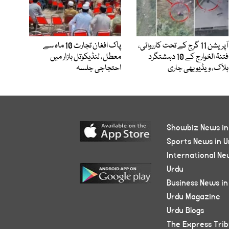
آپریشن 11 گرج کے تحت کارروائی،
پاک افغان تجارت 10 ماہ سے
فتنۃ الخوارج کے 10 دہشتگرد
معطل، لنڈیکوتل بازار میں
ہلاک، ویڈیو بھی جاری
احتجاجی جلسہ
Showbiz News in
Sports News in U
International Ne
Urdu
Business News in
Urdu Magazine
Urdu Blogs
The Express Tri