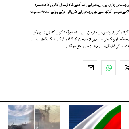
یاں بدستور جاری ہیں، رینجرز نے رات گئے شاہ فیصل کالونی کا محاصرہ
 کے علاقے عیسی گوٹھ سے بھی رینجرز نے کارروائی کرتے ہوئے اسلحہ سمیت
اد ٹاؤن کے علاقے میں چھاپہ مار کر 6 مشبہ افراد کو گرفتار کرلیا، پولیس نے ملزمان سے اسلحہ برآمد کرنے کا بھی دعوی کیا
ہے، قائد آباد سے 2 مبینہ بھتہ خوروں کو گرفتار کر کے ان سے اسلحہ برآمد کر لیا، جبکہ بلوچ کالونی سے بھی 3 ملزمان کو گرفتار کرکے ان کے قبضے سے
ے 2 افراد جاں بحق ہوگئے۔