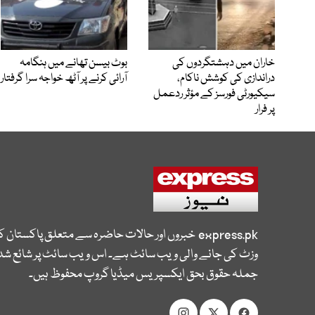
خاران میں دہشتگردوں کی
بوٹ بیسن تھانے میں ہنگامہ
دراندازی کی کوشش ناکام،
آرائی کرنے پر آٹھ خواجہ سرا گرفتار
سیکیورٹی فورسز کے مؤثر ردعمل
پر فرار
express.pk
خبروں اور حالات حاضرہ سے متعلق پاکستان 
وزٹ کی جانے والی ویب سائٹ ہے۔ اس ویب سائٹ پر شائع شدہ
جملہ حقوق بحق ایکسپریس میڈیا گروپ محفوظ ہیں۔