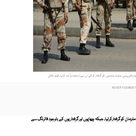
ارداتوںمیں ملوث ملزموں کو گرفتار کرکے ان سے اسلحہ برآمد کرلیا۔ فوٹو : فائل
رینجرز اور پولیس نے شہر کے مختلف علاقوں میں ٹارگٹڈ کارروائی کرتے ہوئے 19 ملزمان کوگرفتارکرلیا، جبکہ چھاپوں اورگرفتاریوں کے باوجود فائرنگ سے