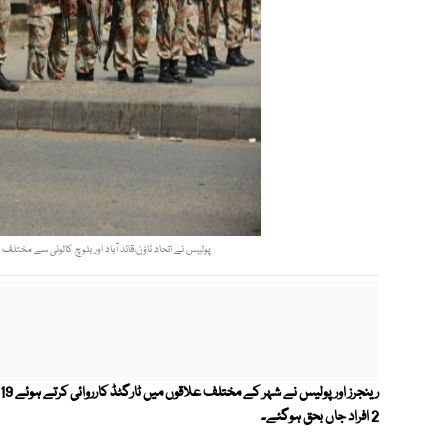
پولیس نے اتحاد ٹاؤن،قائد آباد اور بلوچ کالونی سے مختلف و
2 افراد جاں بحق ہوگئے۔