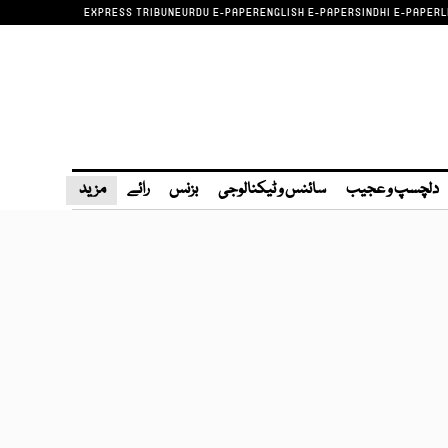
EXPRESS TRIBUNE
URDU E-PAPER
ENGLISH E-PAPER
SINDHI E-PAPER
L
دلچسپ و عجیب
سائنس و ٹیکنالوجی
بزنس
رائے
مزید