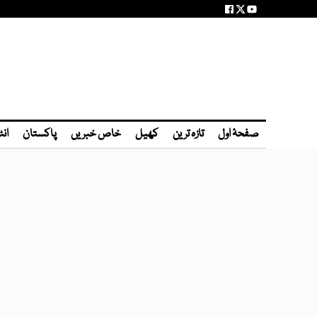
صفحۂ اول
تازہ ترین
کھیل
خاص خبریں
پاکستان
انٹ