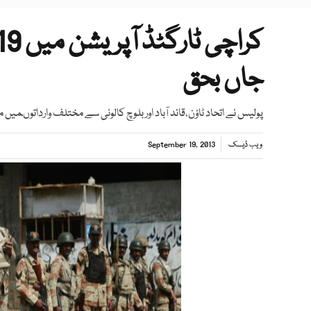
جاں بحق
پولیس نے اتحاد ٹاؤن،قائد آباد اور بلوچ کالونی سے مختلف وارداتوںمیں 
ویب ڈیسک
September 19, 2013