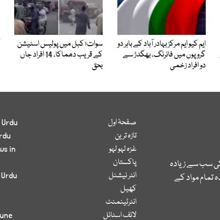
ایم کیو ایم مرکز بہادر آباد کے باہر دو
سوات؛ کبل میں پولیس اسٹیشن
گروپوں میں فائرنگ، بھگدڑ سے
کے قریب دھماکا، 14 افراد جاں
دو افراد زخمی
بحق
صفحۂ اول
 Urdu
تازہ ترین
rdu
غزہ لہو لہو
ws in
پاکستان
کی سب سے زیادہ
انٹر نیشنل
 Urdu
 تمام مواد کے
کھیل
انٹرٹینمنٹ
لائف اسٹائل
bune