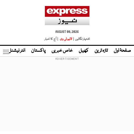
AUGUST 08, 2026
اشتہار لگائیں |
لائیو ٹی وی
| آج کا اخبار
صفحۂ اول
تازہ ترین
کھیل
خاص خبریں
پاکستان
انٹر نیشنل
ٹا