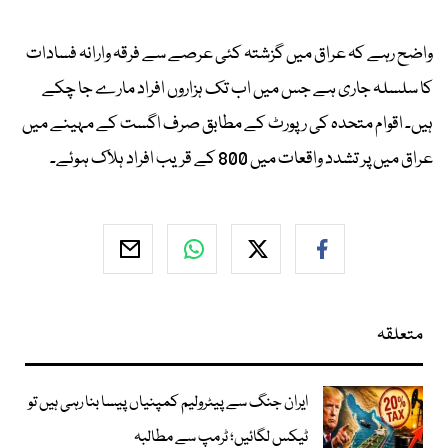
واضح رہے کہ عراق میں گزشتہ کئی عرصے سے فرقہ وارانہ فسادات
کا سلسلہ جاری ہے جس میں اب تک ہزاروں افراد مارے جا چکے
ہیں۔ اقوام متحدہ کی رپورٹ کے مطابق صرف اگست کے مہینے میں
عراق میں پر تشدد واقعات میں 800 کے قریب افراد ہلاک ہوئے۔
متعلقہ
ایران جنگ سے پیٹرولیم کمپنیاں پیسا بنا رہی ہیں تو
ٹیکس لگائیں؛ ٹرمپ سے مطالبہ