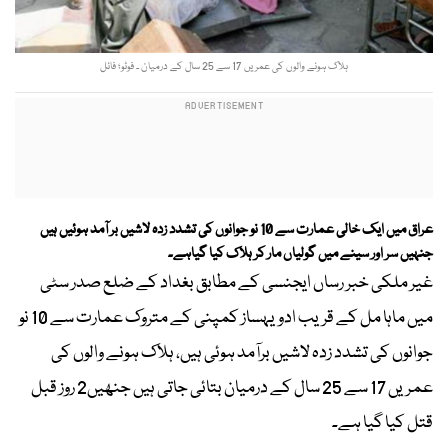
ہلاک ہونے والوں کی عمریں 17 سے 25 سال کے درمیان ۔ فوٹو؛ فائل
عراق میں ایک خالی عمارت سے 10 نو جوانوں کی تشدد زدہ لاشیں بر آمد ہوئیں ہیں
جنہیں سر اور سینے میں گولیاں مار کر ہلاک کیا گیاہے۔
غیر ملکی خبر رساں ایجنسی کے مطابق بغداد کے ضلع صدر سٹی
میں ماہا مل کے قریب ادویہساز کمپنی کے متروک عمارت سے 10 نو
جوانوں کی تشدد زدہ لاشیں برآمد ہوئی ہیں، ہلاک ہونے والوں کی
عمریں 17 سے 25 سال کے درمیان بتائی جاتی ہیں جنھیں2 روز قبل
قتل کیا گیا ہے۔