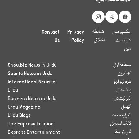
ایکسپریس
ضابطہ
Privacy
Contact
کے بارے
اخلاق
Policy
Us
میں
صفحۂ اول
Showbiz News in Urdu
تازہ ترین
Sports News in Urdu
غزہ لہو لہو
International News in
پاکستان
Urdu
انٹر نیشنل
Business News in Urdu
کھیل
Urdu Magazine
انٹرٹینمنٹ
Urdu Blogs
لائف اسٹائل
The Express Tribune
ٹاپ ٹرینڈ
Express Entertainment