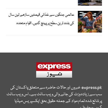
عالمی جنگوں سے غذائی قیمتیں ساڑھے تین سال
کی بلند ترین سطح پر پہنچ گئیں، اقوام متحدہ
express.pk
خبروں اور حالات حاضرہ سے متعلق پاکستان کی
سب سے زیادہ وزٹ کی جانے والی ویب سائٹ ہے۔ اس ویب سائٹ
پر شائع شدہ تمام مواد کے جملہ حقوق بحق ایکسپریس میڈیا
گروپ محفوظ ہیں۔