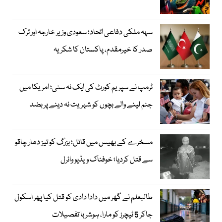
سہہ ملکی دفاعی اتحاد؛ سعودی وزیر خارجہ اور ترک
صدر کا خیرمقدم، پاکستان کا شکریہ
ٹرمپ نے سپریم کورٹ کی ایک نہ سنی؛ امریکا میں
جنم لینے والے بچوں کو شہریت نہ دینے پر بضد
مسخرے کے بھیس میں قاتل؛ بزرگ کو تیز دھار چاقو
سے قتل کردیا؛ خوفناک ویڈیو وائرل
طالبعلم نے گھر میں دادا دادی کو قتل کیا پھر اسکول
جاکر 5 ٹیچرز کو مارا، ہوشربا تفصیلات