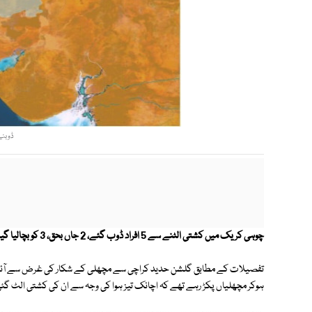
ڈوبنے والے 3 افر
چوہی کریک میں کشتی الٹنے سے 5 افراد ڈوب گئے، 2 جاں بحق، 3 کو بچالیا گیا۔
تفصیلات کے مطابق گلشن حدید کراچی سے مچھلی کے شکار کی غرض سے آئے ہوئ
ہوکر مچھلیاں پکڑ رہے تھے کہ اچانک تیز ہوا کی وجہ سے ان کی کشتی الٹ گئی