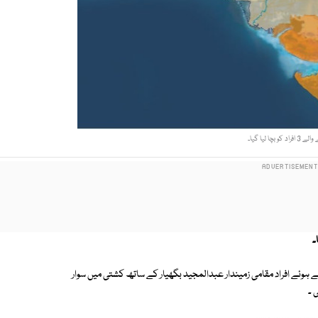
اد کو بچا لیا گیا۔
ے افراد مقامی زمیندار عبدالمجید بگھیار کے ساتھ کشتی میں سوار
 ۔