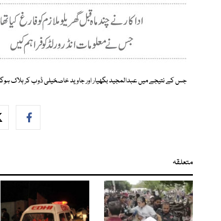
جس کے نتیجے میں عبدالمجید بگھیار اور جاوید خاصخیلی ڈوب کر ہلاک ہوگئے جبکہ 3 افراد کو ب
متعلقہ