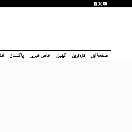
صفحۂ اول
تازہ ترین
کھیل
خاص خبریں
پاکستان
انٹ