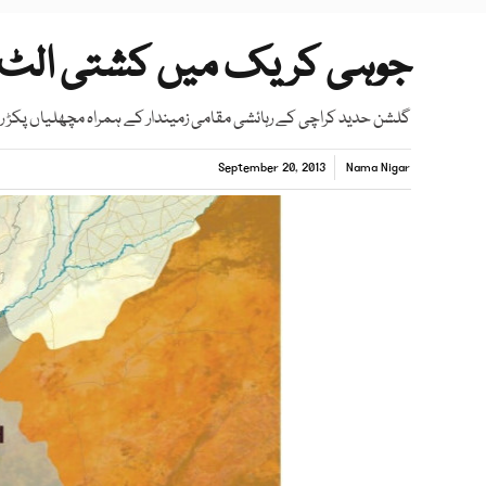
جوہی کریک میں کشتی الٹ گئی5افراد ڈوب گئے2
گلشن حدید کراچی کے رہائشی مقامی زمیندار کے ہمراہ مچھلیاں پکڑ ر
September 20, 2013
Nama Nigar