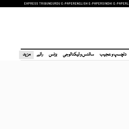
EXPRESS TRIBUNE
URDU E-PAPER
ENGLISH E-PAPER
SINDHI E-PAPER
L
دلچسپ و عجیب
سائنس و ٹیکنالوجی
بزنس
رائے
مزید