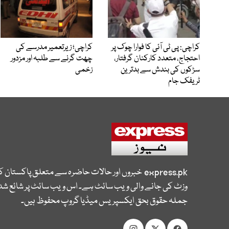
کراچی: پی ٹی آئی کا فوارا چوک پر
کراچی؛ زیرتعمیر مدرسے کی
احتجاج، متعدد کارکنان گرفتار،
چھت گرنے سے طلبہ اور مزدور
سڑکوں کی بندش سے بدترین
زخمی
ٹریفک جام
express.pk
خبروں اور حالات حاضرہ سے متعلق پاکستان 
وزٹ کی جانے والی ویب سائٹ ہے۔ اس ویب سائٹ پر شائع شدہ
جملہ حقوق بحق ایکسپریس میڈیا گروپ محفوظ ہیں۔