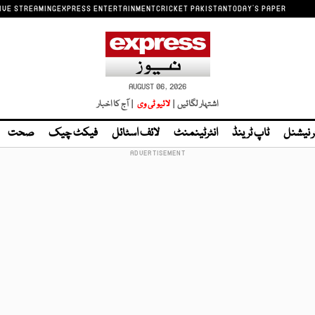
IVE STREAMING
EXPRESS ENTERTAINMENT
CRICKET PAKISTAN
TODAY'S PAPER
AUGUST 06, 2026
اشتہار لگائیں |
لائیو ٹی وی
| آج کا اخبار
ر نیشنل
ٹاپ ٹرینڈ
انٹرٹینمنٹ
لائف اسٹائل
فیکٹ چیک
صحت