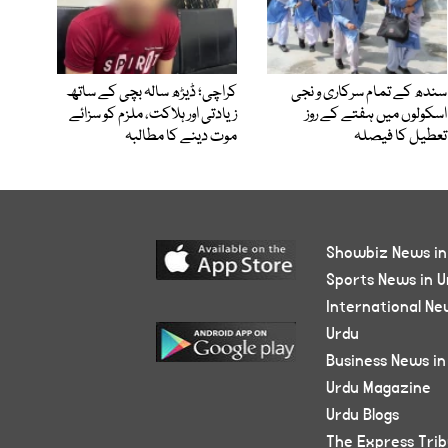
سندھ کے تمام سرکاری و نجی
کراچی؛ ڈیڑھ سالہ بچی کے ساتھ
اسکولوں میں ہفتے کے روز
زیادتی اور ہلاکت، ملزم کو سزائے
تعطیل کا فیصلہ
موت دینے کا مطالبہ
Showbiz News in
Sports News in U
International Ne
Urdu
Business News in
Urdu Magazine
Urdu Blogs
The Express Tri