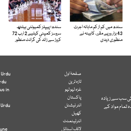
سندھ میں کم از کم ماہانہ اجرت
سندھ؛ پیپلز کمیونٹی ہیلتھ
43 ہزار روپے مقرر، کابینہ نے
سروسز کمپنی کیلیے 2 ارب 72
منظوری دیدی
کروڑ سے زائد کی گرانٹ منظور
صفحۂ اول
 Urdu
تازہ ترین
rdu
غزہ لہو لہو
ws in
پاکستان
کی سب سے زیادہ
انٹر نیشنل
 Urdu
 تمام مواد کے
کھیل
انٹرٹینمنٹ
لائف اسٹائل
bune