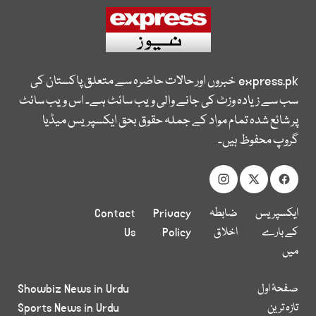
express.pk
خبروں اور حالات حاضرہ سے متعلق پاکستان کی
سب سے زیادہ وزٹ کی جانے والی ویب سائٹ ہے۔ اس ویب سائٹ
پر شائع شدہ تمام مواد کے جملہ حقوق بحق ایکسپریس میڈیا
گروپ محفوظ ہیں۔
ایکسپریس
ضابطہ
Privacy
Contact
کے بارے
اخلاق
Policy
Us
میں
صفحۂ اول
Showbiz News in Urdu
تازہ ترین
Sports News in Urdu