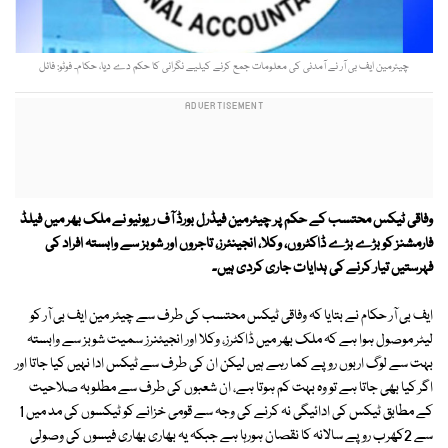
چیئرمین ایف بی آر نے آمدنی کی معلومات جمع کرنے کیلیے نگرانی کا حکم دے دیا، حکام۔ فوٹو: فائل
وفاقی ٹیکس محتسب کے حکم پر چیئرمین فیڈرل بورڈ آف ریونیو نے ملک بھر میں فیلڈ
فارمشنز کو بڑے بڑے ڈاکٹروں، وکلا، انجینئرز، تاجروں اور شوبز سے وابستہ افراد کی
فہرستیں تیار کرنے کی ہدایات جاری کردی ہیں۔
ایف بی آر حکام نے بتایا کہ وفاقی ٹیکس محتسب کی طرف سے چیئر مین ایف بی آر کو
لیٹر موصول ہوا ہے کہ ملک بھر میں ڈاکٹرز، وکلا اور انجیئنرز سمیت شوبز سے وابستہ
بہت سے لوگ اربوں روپے کما رہے ہیں لیکن ان کی طرف سے ٹیکس ادا نہیں کیا جاتا اور
اگر کیا بھی جاتا ہے تو وہ بہت کم ہوتا ہے، ان شعبوں کی طرف سے مطلوبہ صلاحیت
کے مطابق ٹیکس کی ادائیگی نہ کرنے کی وجہ سے قومی خزانے کو ٹیکسوں کی مد میں 1
سے 2کھرب روپے سالانہ کا نقصان ہورہا ہے جبکہ یہ بھاری بھاری فیسوں کی وصولی