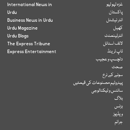
غزہ لہو لہو
International News in
پاکستان
Urdu
انٹر نیشنل
Business News in Urdu
کھیل
Urdu Magazine
انٹرٹینمنٹ
Urdu Blogs
لائف اسٹائل
The Express Tribune
ٹاپ ٹرینڈ
Express Entertainment
دلچسپ و عجیب
صحت
سونے کے نرخ
پیٹرولیم مصنوعات کی قیمتیں
سائنس و ٹیکنالوجی
بلاگ
بزنس
ویڈیوز
جرائم