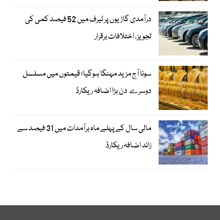
درآمدی گاڑیوں پر ٹیرف میں 52 فیصد کمی کی
تجویز، اختلافات برقرار
سونا آج مزید مہنگا ہوگیا؛ قیمتوں میں مسلسل
دوسرے دن بڑا اضافہ ریکارڈ
مالی سال کے پہلے ماہ برآمدات میں 31 فیصد سے
زائد اضافہ ریکارڈ