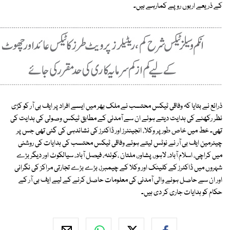
کے ذریعے اربوں روپے کمارہے ہیں۔
ذرائع نے بتایا کہ وفاقی ٹیکس محتسب نے ملک بھر میں ایسے افراد پر ایف بی آر کو کڑی
نظر رکھنے کی ہدایت دیتے ہوئے ان سے آمدنی کے مطابق ٹیکس وصولی کی ہدایت کی
تھی۔ خط میں خاص طور پر وکلا، انجینئرز اور ڈاکٹرز کی نشاندہی کی گئی تھی جس پر
چیئرمین ایف بی آر نے نوٹس لیتے ہوئے وفاقی ٹیکس محتسب کی ہدایات کی روشنی
میں کراچی، اسلام آباد، لاہور، پشاور، ملتان ،کوئٹہ، فیصل آباد، سیالکوٹ اور دیگر بڑے
شہروں میں ڈاکٹرز کے کلینک اور وکلا کے چیمبرز، بڑے بڑے تجارتی مراکز کی نگرانی
اور ان سے حاصل ہونے والی آمدنی کی معلومات حاصل کرنے کے لیے ایف بی آر کے
حکام کو ہدایات جاری کر دی ہیں۔