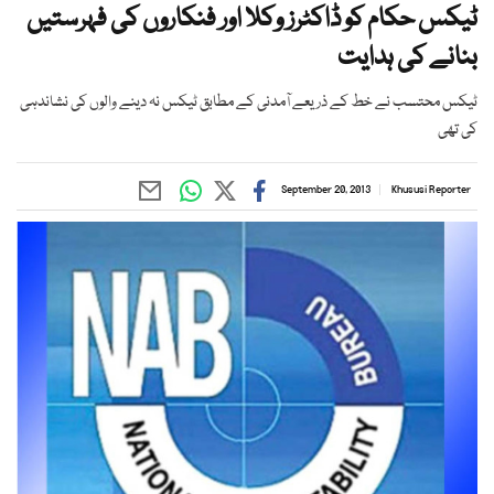
ٹیکس حکام کو ڈاکٹرز وکلا اور فنکاروں کی فہرستیں
بنانے کی ہدایت
ٹیکس محتسب نے خط کے ذریعے آمدنی کے مطابق ٹیکس نہ دینے والوں کی نشاندہی
کی تھی
September 20, 2013
Khususi Reporter