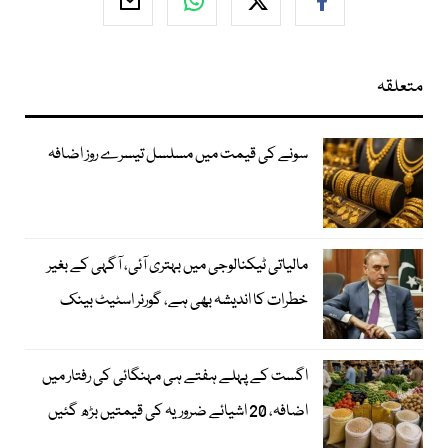
متعلقہ
سونے کی قیمت میں مسلسل تیسرے روز اضافہ
مالیاتی ٹیکنالوجی میں بہتری آئی، آگہی کے بغیر
خطرات کا اندیشہ بھی ہے، گورنر اسٹیٹ بینک
اگست کے پہلے ہفتے ہی مہنگائی کی رفتار میں
اضافہ، 20 اشیائے ضروریہ کی قیمتیں بڑھ گئیں