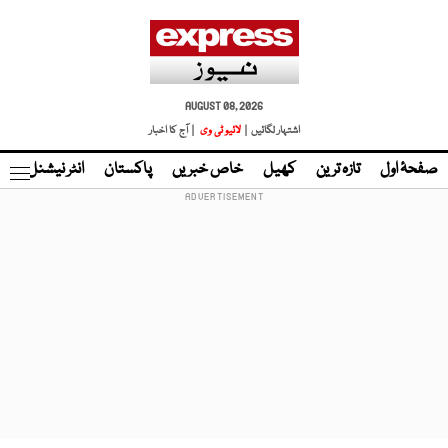
AUGUST 08, 2026
اشتہار لگائیں |
لائیو ٹی وی
| آج کا اخبار
صفحۂ اول
تازہ ترین
کھیل
خاص خبریں
پاکستان
انٹر نیشنل
ٹا