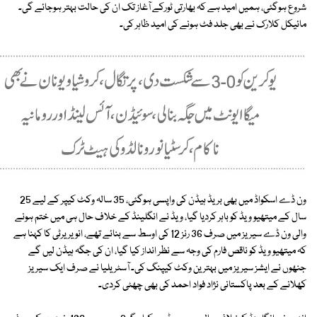
شروع ہوگئی، ہمیں امید ہے کہ بھارتی ٹورکے آغاز تک ان کی حالت بہتر ہوجائے گی۔
مائیکل کلارک نے بھی جلد فٹ ہونے کی امید ظاہر کی۔
ون ڈے اسکواڈ میں بھی بریڈ ہیڈن کی واپسی ہوگئی، 35 سالہ وکٹ کیپر کے لیے 25
سال کے میتھیو ویڈ کو باہر کردیا گیا، ویڈ نے انگلینڈ کے خلاف حال ہی میں ختم ہونے
والی ون ڈے سیریز میں صرف 36 رنز 12 کی اوسط سے بنائے تھے، انویریرٹی کا کہنا ہے
کہ میتھیو ویڈ کو ناقص فارم کی وجہ سے نظر انداز کیا گیا، ان کی جگہ ہیڈن لیں گے
جنھوں نے ایشز سیریز میں بہترین وکٹ کیپنگ کی۔ آسٹریلیا نے صرف ایک سیریز
کھلانے کے بعد پاکستانی نژاد فواد احمد کی بھی چھٹی کردی۔