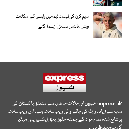
سیم کرن کی ٹیسٹ ٹیم میں واپسی کے امکانات
روشن، فٹنس مسائل آڑے آ گئے
express.pk
خبروں اور حالات حاضرہ سے متعلق پاکستان کی
سب سے زیادہ وزٹ کی جانے والی ویب سائٹ ہے۔ اس ویب سائٹ
پر شائع شدہ تمام مواد کے جملہ حقوق بحق ایکسپریس میڈیا
گروپ محفوظ ہیں۔