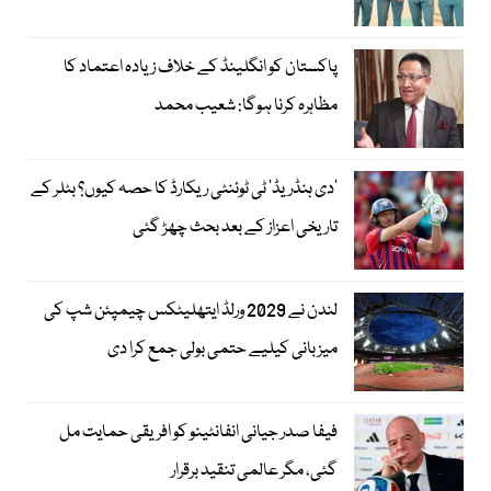
پاکستان کو انگلینڈ کے خلاف زیادہ اعتماد کا
مظاہرہ کرنا ہوگا: شعیب محمد
’دی ہنڈریڈ‘ ٹی ٹوئنٹی ریکارڈ کا حصہ کیوں؟ بٹلر کے
تاریخی اعزاز کے بعد بحث چھڑ گئی
لندن نے 2029 ورلڈ ایتھلیٹکس چیمپئن شپ کی
میزبانی کیلیے حتمی بولی جمع کرا دی
فیفا صدر جیانی انفانٹینو کو افریقی حمایت مل
گئی، مگر عالمی تنقید برقرار