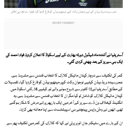
عمر رسیدہ بریڈ ہیڈن کے لیے نوجوان وکٹ کیپر میتھیو ہیڈن کو فارغ کردیا گیا۔ فوٹو: اے ایف پی/فائل
آسٹریلیا نے آئندہ ماہ شیڈول دورئہ بھارت کے لیے اسکواڈ کا اعلان کردیا، فواد احمد کی
ایک ہی سیریز کے بعد چھٹی کردی گئی۔
کمر کی تکلیف سے دوچار کپتان مائیکل کلارک کا انتخاب فٹنس سے مشروط ہے،
عمررسیدہ بریڈ ہیڈن کیلیے نوجوان وکٹ کیپر میتھیو ہیڈن کو فارغ کردیا گیا۔ تفصیلات
کے مطابق آسٹریلیا نے11 اکتوبر سے شروع ہونے والے ٹور کیلیے 14 رکنی اسکواڈ میں
کپتان مائیکل کلارک کو شامل تو کیا مگر ان کا انتخاب فٹنس سے مشروط ہے، وہ
انگلینڈ کیخلاف ون ڈے سیریز کے آخر میں ایک بار پھر پرانے مرض کا شکار ہوگئے
تھے، انھوں نے وطن واپس پہنچتے ہی اسپیشلسٹ سے اپنا معائنہ بھی کرایا۔
ان کے بارے میں سلیکٹر جان انویریرٹی نے کہا کہ کلارک کی کمر میں تکلیف پھر سے