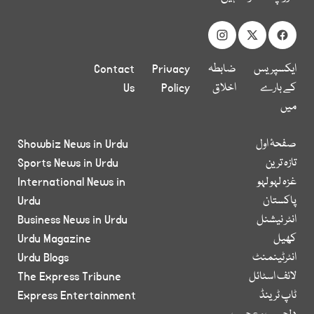
ایکسپریس
ضابطہ
Privacy
Contact
کے بارے
اخلاق
Policy
Us
میں
صفحۂ اول
Showbiz News in Urdu
تازہ ترین
Sports News in Urdu
غزہ لہو لہو
International News in
پاکستان
Urdu
انٹر نیشنل
Business News in Urdu
کھیل
Urdu Magazine
انٹرٹینمنٹ
Urdu Blogs
لائف اسٹائل
The Express Tribune
ٹاپ ٹرینڈ
Express Entertainment