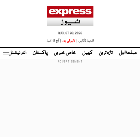
AUGUST 08, 2026
اشتہار لگائیں |
لائیو ٹی وی
| آج کا اخبار
صفحۂ اول
تازہ ترین
کھیل
خاص خبریں
پاکستان
انٹر نیشنل
ٹا