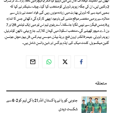
انھوں نے انگلینڈ کیخلاف حال ہی میں ڈیبیو کیا مگر 2 میچز میں 106 رنز دے کر صرف
2 وکٹیں لیں۔ ان کی جگہ زیویئر ڈوہرٹی کو منتخب کیا گیا۔ چیف سلیکٹر نے کہا کہ
ہمیں امید ہے کہ ڈوہرٹی بھارت میں زیادہ موزوں رہیں گے، فواد احمد نے بارش سے
متاثرہ سیریز میں مختصر مواقع ملنے کے باوجود اچھی کارکردگی دکھائی جس کا اندازہ
پرفارمنس فیگرز سے نہیں لگایا جاسکتا۔ آسٹریلوی ٹیم اس ٹور میں ایک ٹوئنٹی 20 اور 7
ون ڈے میچز کھیلے گی۔ منتخب اسکواڈ میں کپتان کلارک، جارج بیلی، ناتھن کولٹرنیل،
زیویئر ڈوہرٹی، جیمز فالکنر، ایرون فنچ، بریڈ ہیڈن، موسس ہینرکس، فل ہیوز، مچل جونسن،
گلین میکسویل، کلنٹ میک کے، ایڈم ووگس اور شین واٹسن شامل ہیں۔
متعلقہ
جنوبی کوریا نے پاکستان انڈر 21 ہاکی ٹیم کو 2-6 سے
شکست دیدی