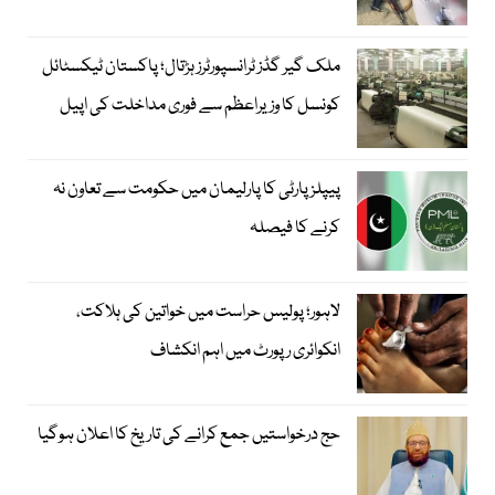
ملک گیر گڈز ٹرانسپورٹرز ہڑتال؛ پاکستان ٹیکسٹائل
کونسل کا وزیراعظم سے فوری مداخلت کی اپیل
پیپلزپارٹی کا پارلیمان میں حکومت سے تعاون نہ
کرنے کا فیصلہ
لاہور؛ پولیس حراست میں خواتین کی ہلاکت،
انکوائری رپورٹ میں اہم انکشاف
حج درخواستیں جمع کرانے کی تاریخ کا اعلان ہوگیا