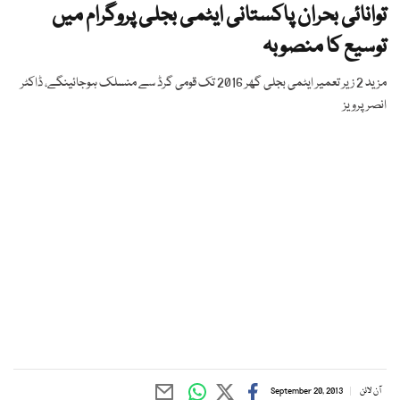
توانائی بحران پاکستانی ایٹمی بجلی پروگرام میں
توسیع کا منصوبہ
مزید 2 زیر تعمیر ایٹمی بجلی گھر 2016 تک قومی گرڈ سے منسلک ہوجائینگے، ڈاکٹر
انصر پرویز
آن لائن
September 20, 2013