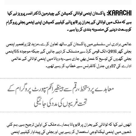
KARACHI:
پاکستان ایٹمی توانائی کمیشن کے چیئرمین ڈاکٹر انصر پرویز نے کہا
ہے کہ ملک میں توانائی کے بحران پر قابو پانے کیلیے کمیشن اپنے ایٹمی بجلی پروگرام
کو وسعت دینے کی منصوبہ بندی کر رہا ہے ۔
عالمی برادری اس سلسلے میں پاکستان کے ساتھ تعاون کرے۔ مزید 2زیرتعمیر ایٹمی
بجلی گھر 2016ء تک قومی گرڈ سے منسلک کر دیے جائیں گے جبکہ موجودہ 55ایٹمی
بجلی گھروں کی توسیع کا عمل بھی جاری ہے۔ وہ ویانا میں ایٹمی توانائی کے عالمی
ادارے کی 97ویں جنرل کانفرنس سے خطاب کر رہے تھے۔
انھوں نے کہا کہ توانائی کے بحران پر قابو پانا ہمارے ملک کی اولین ترجیح ہے، ہم کئی
شعبوں میں ایٹمی ٹیکنالوجی استعمال کر رہے ہیں اور بجلی کی پیداوار کیلیے ایٹمی