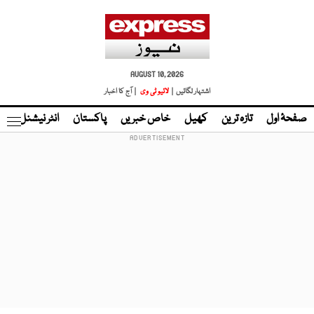
AUGUST 10, 2026
اشتہار لگائیں |
لائیو ٹی وی
| آج کا اخبار
صفحۂ اول
تازہ ترین
کھیل
خاص خبریں
پاکستان
انٹر نیشنل
ٹا