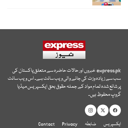
express.pk
خبروں اور حالات حاضرہ سے متعلق پاکستان کی
سب سے زیادہ وزٹ کی جانے والی ویب سائٹ ہے۔ اس ویب سائٹ
پر شائع شدہ تمام مواد کے جملہ حقوق بحق ایکسپریس میڈیا
گروپ محفوظ ہیں۔
ایکسپریس
ضابطہ
Privacy
Contact