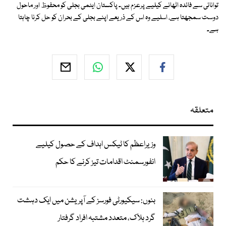
توانائی سے فائدہ اٹھانے کیلیے پرعزم ہیں۔ پاکستان ایٹمی بجلی کو محفوظ اور ماحول
دوست سمجھتا ہے، اسلیے وہ اس کے ذریعے اپنے بجلی کے بحران کو حل کرنا چاہتا
ہے۔
متعلقہ
وزیراعظم کا ٹیکس اہداف کے حصول کیلیے
انفورسمنٹ اقدامات تیز کرنے کا حکم
بنوں: سیکیورٹی فورسز کے آپریشن میں ایک دہشت
گرد ہلاک، متعدد مشتبہ افراد گرفتار