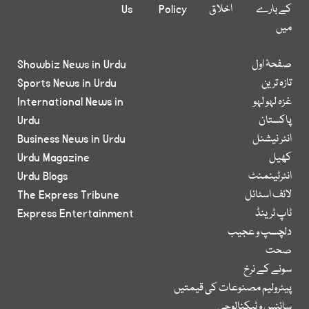
کے بارے
اخلاق
Policy
Us
میں
صفحۂ اول
Showbiz News in Urdu
تازہ ترین
Sports News in Urdu
غزہ لہو لہو
International News in
پاکستان
Urdu
انٹر نیشنل
Business News in Urdu
کھیل
Urdu Magazine
انٹرٹینمنٹ
Urdu Blogs
لائف اسٹائل
The Express Tribune
ٹاپ ٹرینڈ
Express Entertainment
دلچسپ و عجیب
صحت
سونے کے نرخ
پیٹرولیم مصنوعات کی قیمتیں
سائنس و ٹیکنالوجی