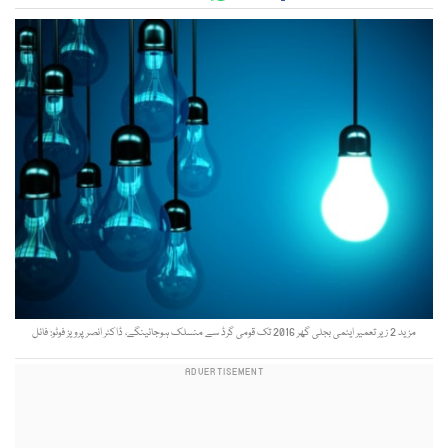
مزید 2 زیر تعمیر ایٹمی بجلی گھر 2016 تک قومی گرڈ سے منسلک ہوجائینگے، ڈاکٹر انصر پرویز فوٹو: فائل