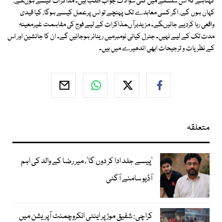
کہناہے کہ اس سلسلے میں کئی سوالات جواب طلب ہیں۔ مذاکرات کیسے ہوںگے،
کہاں ہوں گے، اگر کسی معاہدے تک پہنچے تو اس پرعمل کیسے ہوگا، کیا قیدی
واقعی رہا کردیے جائیںگے۔ مزیدبرآںمذاکرات کے لیے فوج کی مفاہمت غیرمعینہ
مدت تک کے لیے نہیں۔ جنرل کیانی نومبرمیں ریٹائر ہوجائیں گے۔ ان کا جانشین اور اس
کے نظریات و ترجیحات ابھی اندھیرے میں ہیں۔
متعلقہ
’پیسے جلد ادا کر دوں گا‘، میر رضا کے والد کی اہم
آڈیو سامنے آگئی
کراچی: شفیق موڑ پر اینٹی انکروچمنٹ آپریشن میں