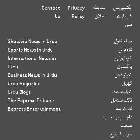
ایکسپریس
ضابطہ
Privacy
Contact
کے بارے
اخلاق
Policy
Us
میں
صفحۂ اول
Showbiz News in Urdu
تازہ ترین
Sports News in Urdu
غزہ لہو لہو
International News in
پاکستان
Urdu
انٹر نیشنل
Business News in Urdu
کھیل
Urdu Magazine
انٹرٹینمنٹ
Urdu Blogs
لائف اسٹائل
The Express Tribune
ٹاپ ٹرینڈ
Express Entertainment
دلچسپ و عجیب
صحت
سونے کے نرخ