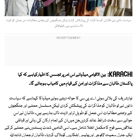
سیاست دانوں نے طالبان کو مذاکرات کی پیشکش کردی لیکن جنگجوؤں کے بڑھتے مطالبات اس عمل کو اذیت
ناک بنارہے ہیں۔ فوٹو:فائل
KARACHI:
بین الاقوامی میڈیانے اس امرپر تجسس کا اظہارکیاہے کہ کیا
پاکستان طالبان سے مذاکرات اور امن کے قیام میں کامیاب ہوجائے گا۔
نوازشریف کی بلائی ہوئی اے پی سی کا حوالہ دیتے ہوئے میڈیاکا کہناہے کہ سیاست
دانوں نے تو طالبان کو مذاکرات کی پیشکش کردی لیکن مسلسل حملے اور جنگجوؤں
کے بڑھتے مطالبات اس عمل کو طویل تراور اذیت ناک بنارہے ہیں۔ طالبان نے اس
حوالے سے سخت شرائط عائد کردیںجن میںان کے تمام ارکان کی رہائی اور قبائلی
علاقوںسے فوج کا مکمل انخلا شامل ہے۔ اسی اثنامیں شدت پسندوںنے حملے کرکے
ایک جنرل سمیت 7فوجی اور پولیس اہلکاروں کوہلاک کردیا۔ طالبان ترجمان شاہداللہ