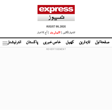
AUGUST 08, 2026
اشتہار لگائیں |
لائیو ٹی وی
| آج کا اخبار
صفحۂ اول
تازہ ترین
کھیل
خاص خبریں
پاکستان
انٹر نیشنل
ٹا