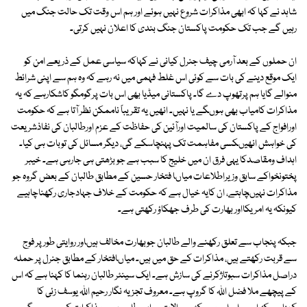
شاہد نے کہا کہ ابھی مذاکرات شروع نہیں ہوئے اور ہم اس وقت تک حالت جنگ میں
رہیں گے جب تک حکومت پاکستان جنگ بندی کا اعلان نہیں کرتی۔
ان حملوں کے بعد آرمی چیف جنرل کیانی نے کہاکہ سیاسی عمل کے ذریعے امن کو
ایک موقع دینے کی بات سے کوئی اس غلط فہمی میں نہ رہے کہ وہ ہم سے اپنی شرائط
منوالے گایا ہم پرتھوپ دے گا۔ پاکستانی میڈیا بھی اس بات پرگومگو کاشکارہے کہ یہ
مذاکرات کامیاب بھی ہوںگے یا نہیں۔ انھیں یہ تقریباً ناممکن نظر آتا ہے کہ حکومت
اورافواج کے پاکستان کی سالمیت اورآئین کی حفاظت کے عزم اورطالبان کی نفاذشریعت
کی خواہش انھیںکسی مفاہمت تک پہنچاسکے گی، دیگر مسائل کی توبات ہی کیا۔
اہداف ومقاصدکا یہی فرق ان میں خلیج کا سبب ہے جو بڑھتی ہی جارہی ہے۔ خیبر
پختونخواکے سابق وزیراطلاعات میاںا فتخار حسین کے مطابق طالبان کے بعض گروہ جو
مذاکرات نہیںچاہتے، ان کایہ خیال ہے کہ حکومت کے خلاف جہادجاری رکھناچاہیے
کیونکہ یہ امریکااور بھارت کی طرف جھکاؤ رکھتی ہے۔
جبکہ پنجاب سے تعلق رکھنے والے طالبان جوبھارت مخالف ہیںاور روایتی طورپر فوج
سے قربت رکھتے ہیں، مذاکرات کے حق میں ہیں۔ میاںافتخار کے مطابق جنرل پر حملہ
دراصل مذاکرات سبوتاژکرنے کی سازش ہے۔ ایک سینئر طالبان رہنما کا کہنا ہے کہ اس
کے پیچھے ملا فضل اللہ کا گروپ ہے۔ معروف تجزیہ نگار رحیم اللہ یوسف زئی کا