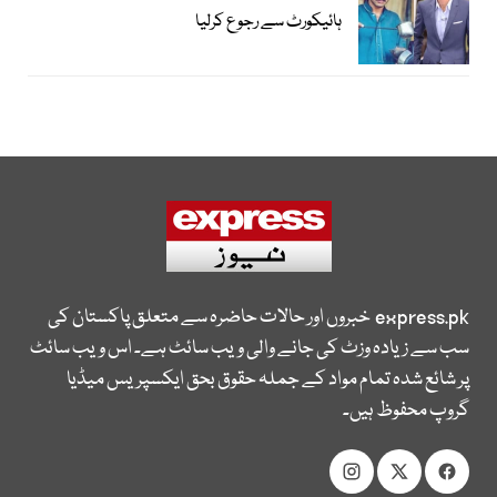
ہائیکورٹ سے رجوع کرلیا
express.pk
خبروں اور حالات حاضرہ سے متعلق پاکستان کی
سب سے زیادہ وزٹ کی جانے والی ویب سائٹ ہے۔ اس ویب سائٹ
پر شائع شدہ تمام مواد کے جملہ حقوق بحق ایکسپریس میڈیا
گروپ محفوظ ہیں۔