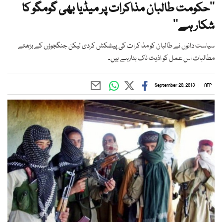
’’حکومت طالبان مذاکرات پر میڈیا بھی گومگو کا
شکار ہے‘‘
سیاست دانوں نے طالبان کو مذاکرات کی پیشکش کردی لیکن جنگجوؤں کے بڑھتے
مطالبات اس عمل کو اذیت ناک بنارہے ہیں۔
September 20, 2013
AFP