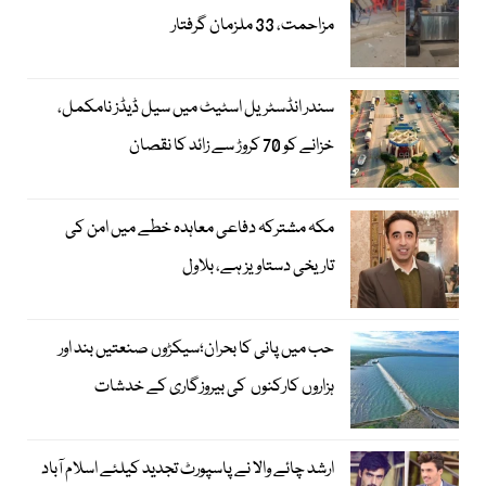
مزاحمت، 33 ملزمان گرفتار
سندر انڈسٹریل اسٹیٹ میں سیل ڈیڈز نامکمل،
خزانے کو 70 کروڑ سے زائد کا نقصان
مکہ مشترکہ دفاعی معاہدہ خطے میں امن کی
تاریخی دستاویز ہے، بلاول
حب میں پانی کا بحران؛سیکڑوں صنعتیں بند اور
ہزاروں کارکنوں کی بیروزگاری کے خدشات
ارشد چائے والا نے پاسپورٹ تجدید کیلئے اسلام آباد